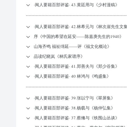
·闽人要籍百部评鉴· 43.黄廷用与《少村漫稿》
·闽人要籍百部评鉴· 42.林希元与《林次崖先生文
序《中国的希望在延安——陈嘉庚先生的1940》
山海齐鸣 福祉绵延——评《福文化概论》
品读纪晓岚《林氏家谱序》
·闽人要籍百部评鉴· 41.郑善夫与《郑少谷集》
·闽人要籍百部评鉴· 40 林鸿与《鸣盛集》
·闽人要籍百部评鉴· 39.张以宁与《翠屏集》
·闽人要籍百部评鉴· 38.杨载与《杨仲弘集》
·闽人要籍百部评鉴· 37.蔡絛与《铁围山丛谈》