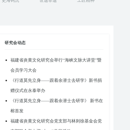
史海钩沉
世遗非遗
工匠精神
研究会动态
福建省炎黄文化研究会举行“海峡文脉大讲堂”暨
会员学习大会
《行道莫先立身——跟着余潜士去研学》新书捐
赠仪式在永泰举办
《行道莫先立身——跟着余潜士去研学》 新书在
榕首发
福建省炎黄文化研究会党支部与林则徐基金会党