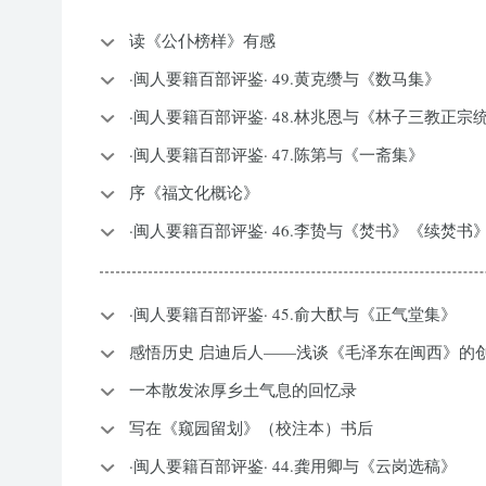
读《公仆榜样》有感
·闽人要籍百部评鉴· 49.黄克缵与《数马集》
·闽人要籍百部评鉴· 48.林兆恩与《林子三教正宗
·闽人要籍百部评鉴· 47.陈第与《一斋集》
序《福文化概论》
·闽人要籍百部评鉴· 46.李贽与《焚书》《续焚
·闽人要籍百部评鉴· 45.俞大䣭与《正气堂集》
感悟历史 启迪后人——浅谈《毛泽东在闽西》的
一本散发浓厚乡土气息的回忆录
写在《窥园留划》（校注本）书后
·闽人要籍百部评鉴· 44.龚用卿与《云岗选稿》