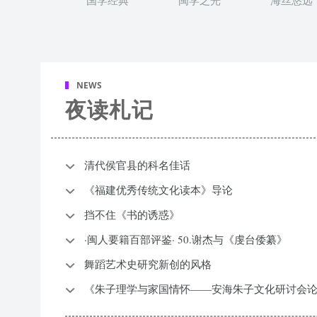
国学经典
闽学之光
海丝悠远
NEWS
夜读札记
清代侯官县的科名佳话
《福建优秀传统文化读本》导论
挡不住《书的诱惑》
·闽人要籍百部评鉴· 50.谢杰与《虔台倭纂》
舞蹈艺术史研究新创的风格
《朱子理学与家国情怀——安海朱子文化研讨会