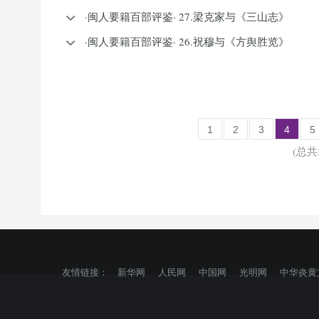
·闽人要籍百部评鉴· 27.梁克家与《三山志》
·闽人要籍百部评鉴· 26.祝穆与《方舆胜览》
1
2
3
4
5
(总共
友情链接：
新华网
人民网
中国网
光明网
中华炎黄