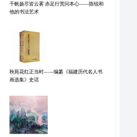
千帆扬尽皆云雾 赤足行荒问本心——陈锐和
他的书法艺术
秋苑花红正当时——编纂《福建历代名人书
画选集》史话