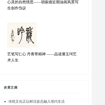
心灵的自然情思——胡振德近期油画风景写
生创作刍议
艺笔写仁心 丹青寄精神 ——品读潘玉珂艺
术人生
炎黄文摘
传统文化正以鲜活姿态融入现代生活