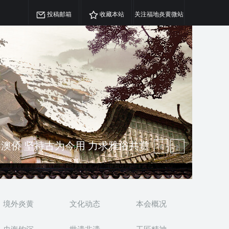
投稿邮箱
收藏本站
关注福地炎黄微站
澳侨 坚持古为今用 力求雅俗共赏
精神 介绍民族瑰宝 宣传中华精英
境外炎黄
文化动态
本会概况