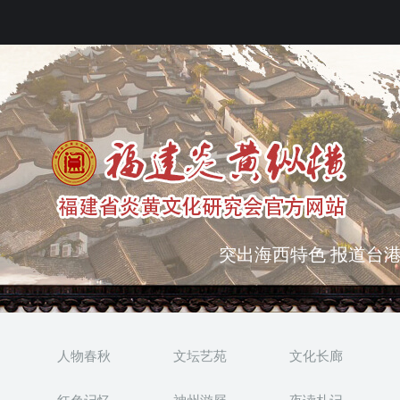
突出海西特色 报道台港
弘扬优秀文化 振奋民族
人物春秋
文坛艺苑
文化长廊