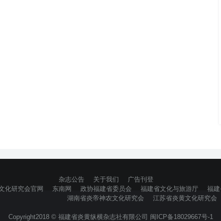
杂志公告
关于我们
广告刊登
文化研究会官网
东南网
政协福建省委员会
福建省文化与旅游厅
福建
湖南省炎帝神农文化研究会
江苏省炎黄文化研究会
Copyright2018 © 福建省炎黄纵横杂志社有限公司 闽ICP备18029667号-1