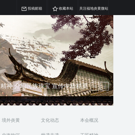
投稿邮箱
收藏本站
关注福地炎黄微站
澳侨 坚持古为今用 力求雅俗共赏
精神 介绍民族瑰宝 宣传中华精英
境外炎黄
文化动态
本会概况