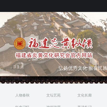
突出海西特色 报道台港
弘扬优秀文化 振奋民族
人物春秋
文坛艺苑
文化长廊