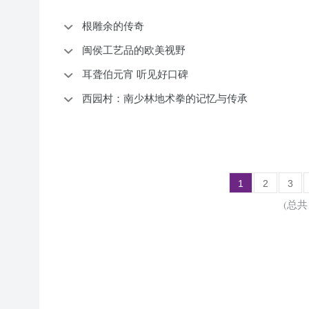
根雕余的传奇
闽侯工艺品的欧美视野
耳聋伯元宵 听见好口碑
西园村：南少林地术拳的记忆与传承
1
2
3
(总共