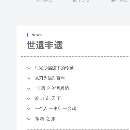
国学经典
闽学之光
海丝悠远
NEWS
世遗非遗
时光沙漏遗下的珍藏
以刀为媒刻百年
“非遗”的岁月雅韵
茶 刀 走 天 下
一个人·一座庙·一台戏
廊 桥 之 旅