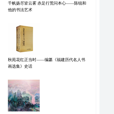
千帆扬尽皆云雾 赤足行荒问本心——陈锐和
他的书法艺术
秋苑花红正当时——编纂《福建历代名人书
画选集》史话