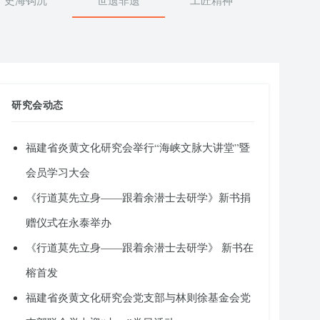
史海钩沉
世遗非遗
工匠精神
研究会动态
福建省炎黄文化研究会举行“海峡文脉大讲堂”暨
会员学习大会
《行道莫先立身——跟着余潜士去研学》新书捐
赠仪式在永泰举办
《行道莫先立身——跟着余潜士去研学》 新书在
榕首发
福建省炎黄文化研究会党支部与林则徐基金会党