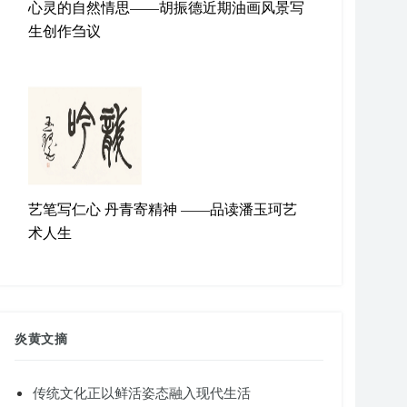
心灵的自然情思——胡振德近期油画风景写
生创作刍议
艺笔写仁心 丹青寄精神 ——品读潘玉珂艺
术人生
炎黄文摘
传统文化正以鲜活姿态融入现代生活