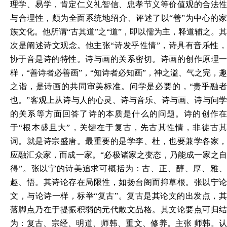
理学、易学，肯定仁义礼智信、忠孝节义等价值观的合法性
与合理性，颇为全面系统地绍介、评述了以“善”为中心的家
族文化。他所谓“古其道”之“道”，即以儒为主，释道辅之。其
次是阐述诗文观念。他主张“诗发乎性情”，诗具有音乐性，
协于音是诗的特性。诗与画的关系密切。诗画的创作原理一
样，“善诗者必善画”，“知诗者必知画”，神之溢、气之完，趣
之诣，是诗画的共同审美标准。问学是必要的，“贵乎融者
也。”客观上从诗与人的心灵、诗与音乐、诗与画、诗与问学
的关系等方面回答了诗的本质是什么的问题。诗的创作在
于“根本盛且大”，关键在于复古，先古其性情，非徒古其
词。就是诗宗盛唐。最重要的是学李、杜，也要兼学各家，
应融汇众家，而成一家。“必极诸家之变态，乃能成一家之自
得”。张以宁的诗美追求可概括为：古、正、醇、厚、雅、
趣、悟。其诗论存在局限性，如扬台阁而抑草根。张以宁论
文，与论诗一样，标举“复古”。复古是其论文的出发点，其
落脚点乃在于提振积弱的元代散文品格。其文论要点可归结
为：复古、宗经、明道、师韩、重文、修养。主张 师韩。认