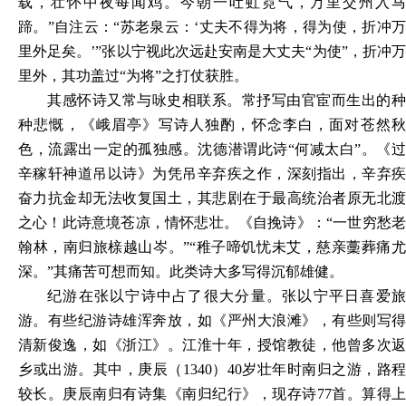
载，壮怀中夜每闻鸡。今朝一吐虹霓气，万里交州入马
蹄。”自注云：“苏老泉云：‘丈夫不得为将，得为使，折冲万
里外足矣。’”张以宁视此次远赴安南是大丈夫“为使”，折冲万
里外，其功盖过“为将”之打仗获胜。
其感怀诗又常与咏史相联系。常抒写由官宦而生出的种
种悲慨，《峨眉亭》写诗人独酌，怀念李白，面对苍然秋
色，流露出一定的孤独感。沈德潜谓此诗
“何减太白”。《
辛稼轩神道吊以诗》为凭吊辛弃疾之作，深刻指出，辛弃疾
奋力抗金却无法收复国土，其悲剧在于最高统治者原无北渡
之心！此诗意境苍凉，情怀悲壮。《自挽诗》：“一世穷愁老
翰林，南归旅榇越山岑。”“稚子啼饥忧未艾，慈亲藳葬痛尤
深。”其痛苦可想而知。此类诗大多写得沉郁雄健。
纪游在张以宁诗中占了很大分量。张以宁平日喜爱旅
游。有些纪游诗雄浑奔放，如《严州大浪滩》，有些则写得
清新俊逸，如《浙江》。江淮十年，授馆教徒，他曾多次返
乡或出游。其中，庚辰（
1340）40岁壮年时南归之游，路程
较长。庚辰南归有诗集《南归纪行》，现存诗77首。算得上