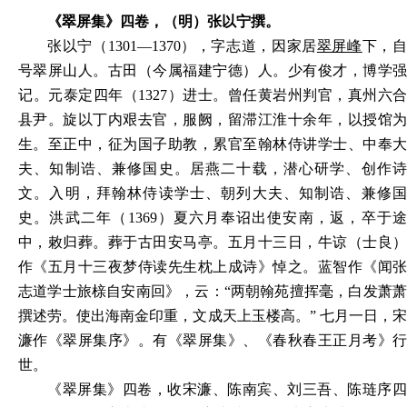
《翠屏集》四卷，（明）张以宁撰。
张以宁（1301—1370），字志道，因家居
翠屏峰
下，
号翠屏山人。古田（今属福建宁德）人。少有俊才，博学强
记。元泰定四年（1327）进士。曾任黄岩州判官，真州六合
县尹。旋以丁内艰去官，服阙，留滞江淮十余年，以授馆为
生。至正中，征为国子助教，累官至翰林侍讲学士、中奉大
夫、知制诰、兼修国史。居燕二十载，潜心研学、创作诗
文。入明，拜翰林侍读学士、朝列大夫、知制诰、兼修国
史。洪武二年（1369）夏六月奉诏出使安南，返，卒于途
中，敕归葬。葬于古田安马亭。五月十三日，牛谅（士良）
作《五月十三夜梦侍读先生枕上成诗》悼之。蓝智作《闻张
志道学士旅榇自安南回》，云：“两朝翰苑擅挥毫，白发萧萧
撰述劳。使出海南金印重，文成天上玉楼高。” 七月一日，宋
濂作《翠屏集序》。有《翠屏集》、《春秋春王正月考》行
世。
《翠屏集》四卷，收宋濂、陈南宾、刘三吾、陈琏序四