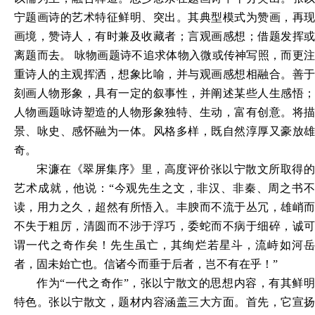
宁题画诗的艺术特征鲜明、突出。其典型模式为赞画，再现
画境，赞诗人，有时兼及收藏者；言观画感想；借题发挥或
离题而去。 咏物画题诗不追求体物入微或传神写照，而更注
重诗人的主观挥洒，想象比喻，并与观画感想相融合。善于
刻画人物形象，具有一定的叙事性，并阐述某些人生感悟；
人物画题咏诗塑造的人物形象独特、生动，富有创意。将描
景、咏史、感怀融为一体。风格多样，既自然淳厚又豪放雄
奇。
宋濂在《翠屏集序》里，高度评价张以宁散文所取得的
艺术成就，他说：
“今观先生之文，非汉、非秦、周之书
读，用力之久，超然有所悟入。丰腴而不流于丛冗，雄峭而
不失于粗厉，清圆而不涉于浮巧，委蛇而不病于细碎，诚可
谓一代之奇作矣！先生虽亡，其绚烂若星斗，流峙如河岳
者，固未始亡也。信诸今而垂于后者，岂不有在乎！”
作为
“一代之奇作”，张以宁散文的思想内容，有其鲜
特色。张以宁散文，题材内容涵盖三大方面。首先，它宣扬