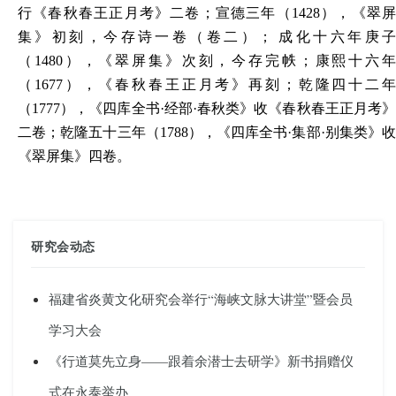
行《春秋春王正月考》二卷；宣德三年（1428），《翠屏
集》初刻，今存诗一卷（卷二）； 成化十六年庚子
（1480），《翠屏集》次刻，今存完帙；康熙十六年
（1677），《春秋春王正月考》再刻；乾隆四十二年
（1777），《四库全书·经部·春秋类》收《春秋春王正月考》
二卷；乾隆五十三年（1788），《四库全书·集部·别集类》收
《翠屏集》四卷。
研究会动态
福建省炎黄文化研究会举行“海峡文脉大讲堂”暨会员
学习大会
《行道莫先立身——跟着余潜士去研学》新书捐赠仪
式在永泰举办