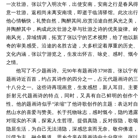
一次壮游。张以宁入明次年，出使安南，安南之行是春风得
意一壮游。返程尚未离安南境，即逝于临清驿馆。此次出行
他心情畅快，礼赞自然，陶醉其间,欣赏沿途自然风光之美，
并陶醉其中，构成此次壮游之举与壮游之诗的优美旋律。岭
南风光，异域情调，拓宽了张以宁的艺术视野，给了他以新
奇的审美感受。沿途的名胜古迹，大多积淀着厚重的历史、
文化内涵，张以宁游览之，生发出怀古、咏史、感时、慨今
之情。
他写了不少题画诗。元
90年有题画诗3798首。张以宁
题画诗近百首，约占其诗作的四分之一，占元代题画诗的三
十八分之一。这些诗再现画意，生发感想，新人耳目。主要
折射元代题画诗的特点，同时，又具有自己鲜明的创作个
性。他的题画诗似乎“浓缩”了他诗歌创作的主题：表达对自
然山水的喜爱与赞美。长于托物咏志，感时慨今，隐约透露
对现实的不满，探索人生哲理。提倡真隐，反对假隐，歌颂
隐居生活，为自己无法清隐，深感悲哀而无奈。敬仰佛道，
以儒为主，融合释道。思乡念亲在题画诗中十分突出。张以