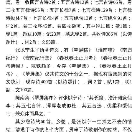
篇。卷一收四言古诗
2首；五言古诗12首；七言古诗66首。
二收五言律诗55首；五言长律7首；七言律诗129首；七言律
诗拗体7首；七言长律4首；五言绝句13首；七言绝句91首；
词2首。卷三收序45篇。卷四收杂著，其中说11篇；赞1篇；
铭1篇；题跋10篇；记23篇；墓志铭2篇。共收诗386首（以诗
题计），词2首；文93篇。
张以宁生平所著诗文，有《翠屏稿》《淮南稿》《南归
纪行》《安南纪行集》《春秋春王正月考》《春秋春王正月
考辨疑》。散轶颇多，今存《翠屏集》，《春秋春王正月
考》。《翠屏集》仅其诗文的十分之一。据现有搜集到的诗
文统计，现存诗
400首（以诗题计），词２首，赋1篇，联
副，文100篇。
陈南宾《翠屏集序》评张以宁诗：
“其长篇，浩汗雄豪似
李；其五七言律，浑厚老成似杜；其五言选，优柔和缓似
韦，兼众体而具之。”
其乡愁诗约
60首。乡愁，是张以宁一生挥之不去的
结，渗透于诗作的各个方面，贯串于诗歌创作的始终。不仅