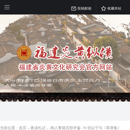
投稿邮箱
收藏本站
弘扬优秀文化 振奋民族精神 介绍民族
瑰宝 宣传中华精英
突出海西特色 报道台港澳侨 坚持古为
今用 力求雅俗共赏
当前位置：
首页
››
夜读札记
››
·闽人要籍百部评鉴· 39.张以宁与《翠屏集》