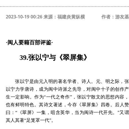
2023-10-19 00:26 来源：福建炎黄纵横
作者：游友基
·
闽人要籍百部评鉴
·
39.张以宁
与《
翠屏集
》
张以宁是由元入明的著名学者、诗人。元、明之际，张
以宁力学唐诗，成为闽中诗派之先导，对闽中十子的创作产
生一定影响。作为
“一代之奇作”，张以宁散文的思想内容
也有鲜明特色。其诗文著述，今存《翠屏集》四卷。后人赞
曰：“《翠屏》一集，咀含英华，当为闽诗一代开先。”又谓
其人其著“足笼罩一代”。