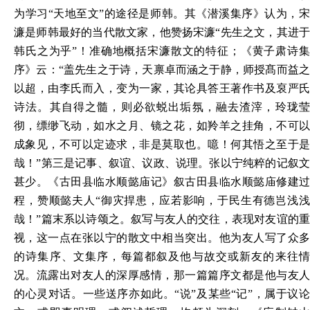
为学习“天地至文”的途径是师韩。其《潜溪集序》认为，宋
濂是师韩最好的当代散文家，他赞扬宋濂“先生之文，其进于
韩氏之为乎”！准确地概括宋濂散文的特征；《黄子肃诗集
序》云：“盖先生之于诗，天禀卓而涵之于静，师授髙而益之
以超，由李氏而入，变为一家，其论具答王著作书及裒严氏
诗法。其自得之髓，则必欲蜕出垢氛，融去渣滓，玲珑莹
彻，缥缈飞动，如水之月、镜之花，如羚羊之挂角，不可以
成象见，不可以定迹求，非是莫取也。噫！何其悟之至于是
哉！”第三是记事、叙谊、议政、说理。张以宁纯粹的记叙文
甚少。《古田县临水顺懿庙记》叙古田县临水顺懿庙修建过
程，赞顺懿夫人“御灾捍患，应若影响，于民生有德岂浅浅
哉！”篇末系以诗颂之。叙写与友人的交往，表现对友谊的重
视，这一点在张以宁的散文中相当突出。他为友人写了众多
的诗集序、文集序，每篇都叙及他与故交或新友的来往情
况。流露出对友人的深厚感情，那一篇篇序文都是他与友人
的心灵对话。一些送序亦如此。“说”及某些“记”，属于议论