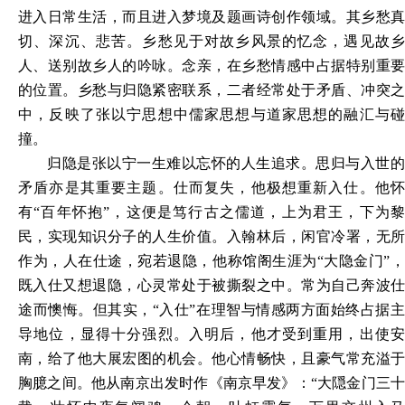
进入日常生活，而且进入梦境及题画诗创作领域。其乡愁真
切、深沉、悲苦。乡愁见于对故乡风景的忆念，遇见故乡
人、送别故乡人的吟咏。念亲，在乡愁情感中占据特别重要
的位置。乡愁与归隐紧密联系，二者经常处于矛盾、冲突之
中，反映了张以宁思想中儒家思想与道家思想的融汇与碰
撞
。
归隐是张以宁一生难以忘怀的人生追求。思归与入世的
矛盾亦是其重要主题。仕而复失，他极想重新入仕。他怀
有
“百年怀抱”，这便是笃行古之儒道，上为君王，下为
民，实现知识分子的人生价值。入翰林后，闲官冷署，无所
作为，人在仕途，宛若退隐，他称馆阁生涯为“大隐金门”，
既入仕又想退隐，心灵常处于被撕裂之中。常为自己奔波仕
途而懊悔。但其实，“入仕”在理智与情感两方面始终占据主
导地位，显得十分强烈。入明后，他才受到重用，出使安
南，给了他大展宏图的机会。他心情畅快，且豪气常充溢于
胸臆之间。他从南京出发时作《南京早发》：“大隠金门三十