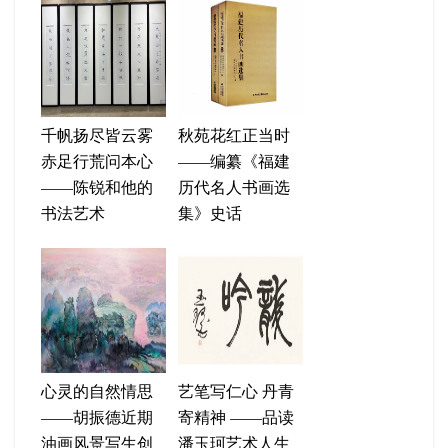
千帆扬尽皆云雾
秋苑花红正当时
赤足行荒问本心
——编纂《福建
——陈锐和他的
历代名人书画选
书法艺术
集》史话
心灵的自然情思
艺笔写仁心 丹青
——胡振德近期
寄精神 ——品读
油画风景写生创
潘玉珂艺术人生