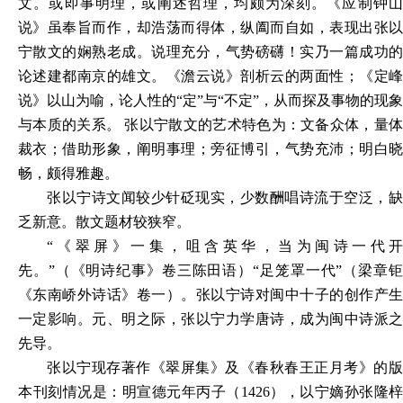
文。或即事明理，或阐述哲理，均颇为深刻。《应制钟山
说》虽奉旨而作，却浩荡而得体，纵阖而自如，表现出张以
宁散文的娴熟老成。说理充分，气势磅礴！实乃一篇成功的
论述建都南京的雄文。《澹云说》剖析云的两面性；《定峰
说》以山为喻，论人性的“定”与“不定”，从而探及事物的现象
与本质的关系。 张以宁散文的艺术特色为：文备众体，量体
裁衣；借助形象，阐明事理；旁征博引，气势充沛；明白晓
畅，颇得雅趣。
张以宁诗文闻较少针砭现实，少数酬唱诗流于空泛，缺
乏新意。散文题材较狭窄。
“《翠屏》一集，咀含英华，当为闽诗一代开
先。”（《明诗纪事》卷三陈田语）“足笼罩一代”（梁章钜
《东南峤外诗话》卷一）。张以宁诗对闽中十子的创作产生
一定影响。元、明之际，张以宁力学唐诗，成为闽中诗派之
先导。
张以宁现存著作《翠屏集》及《春秋春王正月考》的版
本刊刻情况是：明宣德元年丙子（
1426），以宁嫡孙张隆梓