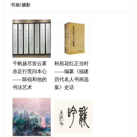
书画
/
摄影
千帆扬尽皆云雾
秋苑花红正当时
赤足行荒问本心
——编纂《福建
——陈锐和他的
历代名人书画选
书法艺术
集》史话