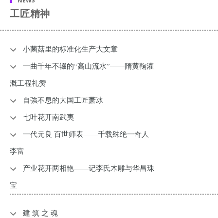
NEWS
工匠精神
小菌菇里的标准化生产大文章
一曲千年不辍的“高山流水”——隋黄鞠灌
溉工程礼赞
自強不息的大国工匠萧冰
七叶花开南武夷
一代元良 百世师表——千载殊绝一奇人
李富
产业花开两相艳——记李氏木雕与华昌珠
宝
建 筑 之 魂