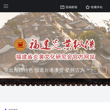
投稿邮箱
收藏本站
突出海西特色 报道台港澳侨 坚持古为
今用 力求雅俗共赏
弘扬优秀文化 振奋民族精神 介绍民族
瑰宝 宣传中华精英