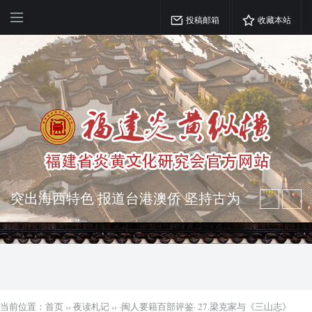
投稿邮箱
收藏本站
弘扬优秀文化 振奋民族精神 介绍民族
瑰宝 宣传中华精英
突出海西特色 报道台港澳侨 坚持古为
今用 力求雅俗共赏
当前位置：
首页
››
夜读札记
››
·闽人要籍百部评鉴· 27.梁克家与《三山志》