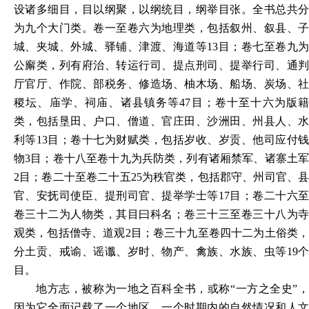
设诸多细目，目以纲聚，以纲统目，纲举目张。全书总共分
为九个大门类。卷一至卷六为地理类，包括叙州、叙县、子
城、夹城、外城、驿铺、津渡、海道等
13目；卷七至卷九
公廨类，列有府治、转运行司、提点刑司、提举行司、通判
厅官厅、作院、部税务、修造场、柚木场、船场、炭场、社
稷坛、庙学、祠庙、诸县镇务等47目；卷十至十六为版籍
类，包括垦田、户口、僧道、官庄田、沙洲田、州县人、水
利等13目；卷十七为财赋类，包括岁收、岁贡、他司应付钱
物3目；卷十八至卷十九为兵防类，列有诸厢禁军、诸寨土军
2目；卷二十至卷二十五25为秩官类，包括郡守、州司官、县
官、安抚司使臣、提刑司官、提举学士等17目；卷二十六至
卷三十二为人物类，其目曰科名；卷三十三至卷三十八为寺
观类，包括僧寺、道观2目；卷三十九至卷四十二为土俗类，
分土贡、戒谕、谣谶、岁时、物产、禽族、水族、虫等19个
目。
地方志，被称为一地之百科全书，或称
“一方之全史”
因为它全面记载了一个地区、一个时期内的自然情况和人文