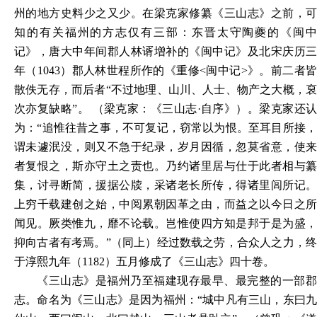
州的地方史料少之又少。在梁克家修纂《三山志》之前，可
知的有关福州的方志仅有三部：东晋太守陶夔的《闽中
记》，唐大中年间郡人林谞增补的《闽中记》及北宋庆历三
年（1043）郡人林世程所作的《重修<闽中记>》。前二者皆
散佚无存，而后者“不过地理、山川、人士、物产之大概，裒
次亦复缺略”。 （梁克家：《三山志·自序》）。梁克家还认
为：“追惟往昔之事，不可复记，窃常以为恨。至耳目所接，
谓未遽泯没，则又不急于纪录，岁月因循，忽莫省意，使来
者复恨之，斯亦守土之责也。乃约诸里居与仕于此者相与纂
集，讨寻断简，援据公牍，采诸老长所传，得诸里闾所记。
上穷千载建创之始，中阅累朝因革之由，而益之以今日之所
闻见。厥类惟九，靡不论载。岂惟使四方知是邦于是为盛，
抑向古者有考焉。”（同上）经过数载之劳，合众人之力，终
于淳熙九年（1182）五月修成了《三山志》四十卷。
《三山志》是福州乃至福建现存最早、最完整的一部郡
志。命名为《三山志》是因为福州：
“城中凡有三山，东曰