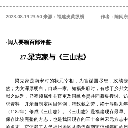
2023-08-19 23:50 来源：福建炎黄纵横
作者：陈闽东
·
闽人要籍百部评鉴
·
27.梁克家
与《
三山志
》
梁克家是南宋时的状元宰相，为官谋国尽忠，政绩斐
然；为文浑厚明白，自成一家。知福州府时，有感于乡邦文
献之缺乏，乃率领属州县官吏及同邑乡贤共同纂集搜讨、访
求资料，并亲自制定纲目体例，积数载之劳，终于淳熙九年
（
1182年）修成《三山志》。《三山志》是福建现存最早、
保存比较完整的方志，也是我国现存的三十余种宋元方志中
的名志，它记载了古代福州地区从秦汉至南宋淳熙年间的历