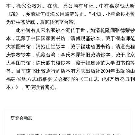
本，徐兴公校对。在杭、兴公均有印记，中有嘉定钱大昕
《跋》，乡前辈何岐海又用墨笔改正。”可知，小草斋钞本曾
为郭柏苍所藏，后辗转流至台湾。
此外尚有其它名家钞本流传于世，如清乾隆间张德荣钞
本，现藏于中国国家图书馆；清傅砚斋钞本，藏于湖南师范
大学图书馆；清抱山堂钞本，藏于福建省图书馆；清道光程
庆馀校钞本，现藏台湾；李氏木犀轩旧藏清钞本，藏于北京
大学图书馆；陈氏赐书楼钞本，藏于福建师范大学图书馆等
等。目前该书比较通行的版本有方志出版社
2004年出版的由
福建省地方志编纂委员会整理的《三山志（明万历癸丑刊
本）》，可便读者阅览。
研究会动态