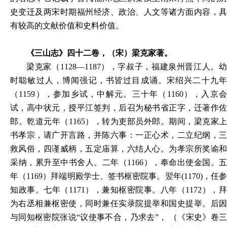
史变迁及两宋时期福州经济、政治、人文等诸方面内容，具
有较高的文献价值和史料价值。
《三山志》四十二卷，（宋）梁克家著。
梁克家（
1128—1187），字叔子，福建泉州晋江人。
时聪敏过人，博闻强记，书皆过目成诵。宋绍兴二十九年
（1159），参加乡试，中解元。三十年（1160），入京会
试，高中状元，授平江签判，后召为秘书省正字，迁著作佐
郎。乾道元年（1165），转为吏部员外郎。期间，梁克家上
书孝宗，请广开言路，并陈六事：一正心术，二立纪纲，三
救风俗，四谨威柄，五定庙算，六结人心。为孝宗所奖谕和
采纳，累升至中书舍人。二年（1166），奉命出使金国。五
年（1169）拜端明殿学士、签书枢密院事。翌年(1170)，任参
知政事。七年（1171），兼知枢密院事。八年（1172），拜
为右丞相兼枢密使，同时兼任实录院提举和国史提举。后因
与同知枢密院张说“议使事不合，乃求去”， （《宋史》卷三