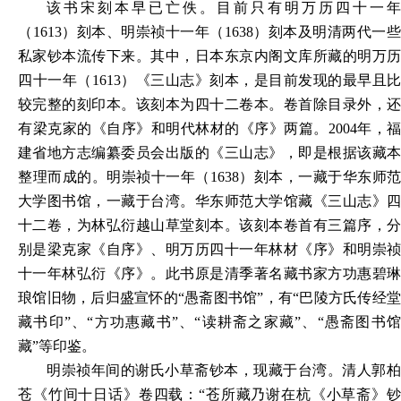
该书宋刻本早已亡佚。目前只有明万历四十一年
（
1613）刻本、明崇祯十一年（1638）刻本及明清两代一
私家钞本流传下来。其中，日本东京内阁文库所藏的明万历
四十一年（1613）《三山志》刻本，是目前发现的最早且比
较完整的刻印本。该刻本为四十二卷本。卷首除目录外，还
有梁克家的《自序》和明代林材的《序》两篇。2004年，福
建省地方志编纂委员会出版的《三山志》，即是根据该藏本
整理而成的。明崇祯十一年（1638）刻本，一藏于华东师范
大学图书馆，一藏于台湾。华东师范大学馆藏《三山志》四
十二卷，为林弘衍越山草堂刻本。该刻本卷首有三篇序，分
别是梁克家《自序》、明万历四十一年林材《序》和明崇祯
十一年林弘衍《序》。此书原是清季著名藏书家方功惠碧琳
琅馆旧物，后归盛宣怀的“愚斋图书馆”，有“巴陵方氏传经堂
藏书印”、“方功惠藏书”、“读耕斋之家藏”、“愚斋图书馆
藏”等印鉴。
明崇祯年间的谢氏小草斋钞本，现藏于台湾。清人郭柏
苍《竹间十日话》卷四载：
“苍所藏乃谢在杭《小草斋》