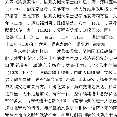
八四《梁克家传》）以观文殿大学士出知建宁府。淳熙五年
（1178），梁克家丧母，回乡守制，为人弹劾秉政时擅改堂
部授官，因此落职，以观文殿大学士提举临安府洞宵宫。六
年（1179），起知福州府，政绩斐然。八年（1181），召授
醴泉观使。九年（1182），复拜右丞相，封仪国公。同年，
修纂《三山志》四十卷成。十三年（1186），进封郑国公。
十四年（1187年）六月，梁克家病卒，赠少师，谥文靖。
唐末福州战乱频仍，一片萧条景象。至闽国王氏建都于
此，才逐渐安定，经三十年的休养生息，经济开始复苏，户
口逐渐增多，城池几度拓广，数倍于前。北宋元丰年间
（
1078—1085），设福建路于福州，自此人口骤增，文教
兴，儒学昌盛，遂有“海滨邹鲁“之称。南宋偏安，福州更是
成为临安之重要后方。经济之繁荣、海陆交通之发达、科举
之兴盛，无不远超前代。有宋一代，整个福建进士总数多达
5900多人，占宋代进士总数的1/6，而南宋福州的进士人数已
接近北宋时的四倍。与兴盛的文教事业相比，遗存下来的南
宋福州地方文献却残缺不全，在当时能看到唐代以前关于福