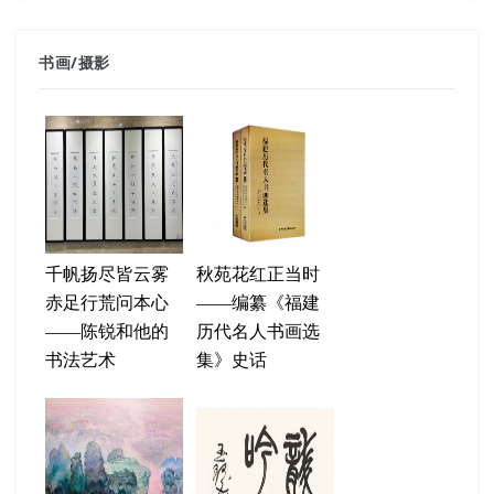
书画
/
摄影
千帆扬尽皆云雾
秋苑花红正当时
赤足行荒问本心
——编纂《福建
——陈锐和他的
历代名人书画选
书法艺术
集》史话