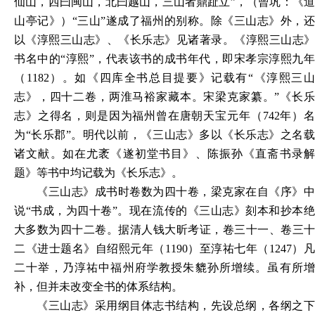
仙山，西曰闽山，北曰越山，三山者鼎趾立”，（曾巩：《道
山亭记》）“三山”遂成了福州的别称。除《三山志》外，还
以《淳熙三山志》、《长乐志》见诸著录。《淳熙三山志》
书名中的“淳熙”，代表该书的成书年代，即宋孝宗淳熙九年
（1182）。如《四库全书总目提要》记载有“《淳熙三山
志》，四十二卷，两淮马裕家藏本。宋梁克家纂。”《长乐
志》之得名，则是因为福州曾在唐朝天宝元年（742年）名
为“长乐郡”。明代以前，《三山志》多以《长乐志》之名载
诸文献。如在尤袤《遂初堂书目》、陈振孙《直斋书录解
题》等书中均记载为《长乐志》。
《三山志》成书时卷数为四十卷，梁克家在自《序》中
说
“书成，为四十卷”。现在流传的《三山志》刻本和抄本
大多数为四十二卷。据清人钱大昕考证，卷三十一、卷三十
二《进士题名》自绍熙元年（1190）至淳祐七年（1247）凡
二十举，乃淳祐中福州府学教授朱貔孙所增续。虽有所增
补，但并未改变全书的体系结构。
《三山志》采用纲目体志书结构，先设总纲，各纲之下