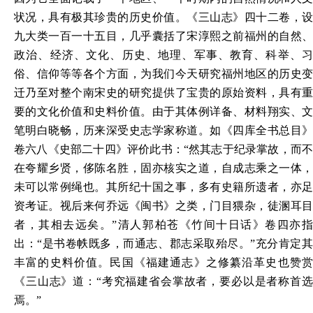
状况，具有极其珍贵的历史价值。《三山志》四十二卷，设
九大类一百一十五目，几乎囊括了宋淳熙之前福州的自然、
政治、经济、文化、历史、地理、军事、教育、科举、习
俗、信仰等等各个方面，为我们今天研究福州地区的历史变
迁乃至对整个南宋史的研究提供了宝贵的原始资料，具有重
要的文化价值和史料价值。由于其体例详备、材料翔实、文
笔明白晓畅，历来深受史志学家称道。如《四库全书总目》
卷六八《史部二十四》评价此书：“然其志于纪录掌故，而不
在夸耀乡贤，侈陈名胜，固亦核实之道，自成志乘之一体，
未可以常例绳也。其所纪十国之事，多有史籍所遗者，亦足
资考证。视后来何乔远《闽书》之类，门目猥杂，徒溷耳目
者，其相去远矣。”清人郭柏苍《竹间十日话》卷四亦指
出：“是书卷帙既多，而通志、郡志采取殆尽。”充分肯定其
丰富的史料价值。民国《福建通志》之修纂沿革史也赞赏
《三山志》道：“考究福建省会掌故者，要必以是者称首选
焉。”