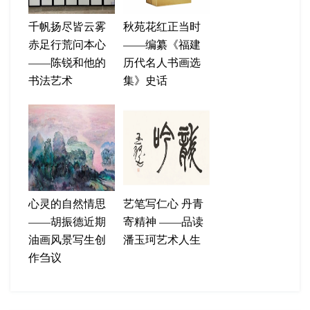
千帆扬尽皆云雾
秋苑花红正当时
赤足行荒问本心
——编纂《福建
——陈锐和他的
历代名人书画选
书法艺术
集》史话
心灵的自然情思
艺笔写仁心 丹青
——胡振德近期
寄精神 ——品读
油画风景写生创
潘玉珂艺术人生
作刍议