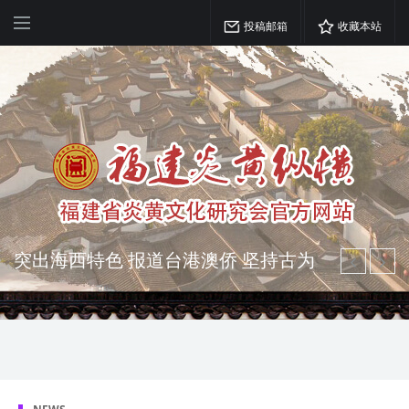
投稿邮箱
收藏本站
突出海西特色 报道台港澳侨 坚持古为
今用 力求雅俗共赏
弘扬优秀文化 振奋民族精神 介绍民族
瑰宝 宣传中华精英