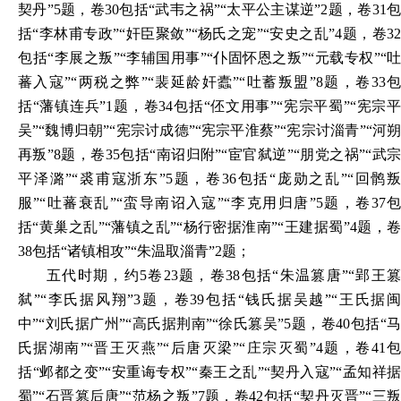
契丹”5题，卷30包括“武韦之祸”“太平公主谋逆”2题，卷31包
括“李林甫专政”“奸臣聚敛”“杨氏之宠”“安史之乱”4题，卷32
包括“李展之叛”“李辅国用事”“仆固怀恩之叛”“元载专权”“吐
蕃入寇”“两税之弊”“裴延龄奸蠹”“吐蓄叛盟”8题，卷33包
括“藩镇连兵”1题，卷34包括“伾文用事”“宪宗平蜀”“宪宗平
吴”“魏博归朝”“宪宗讨成德”“宪宗平淮蔡”“宪宗讨淄青”“河朔
再叛”8题，卷35包括“南诏归附”“宦官弑逆”“朋党之祸”“武宗
平泽潞”“裘甫寇浙东”5题，卷36包括“庞勋之乱”“回鹘叛
服”“吐蕃衰乱”“蛮导南诏入寇”“李克用归唐”5题，卷37包
括“黄巢之乱”“藩镇之乱”“杨行密据淮南”“王建据蜀”4题，卷
38包括“诸镇相攻”“朱温取淄青”2题；
五代时期，约
5卷23题，卷38包括“朱温篡唐”“郢王
弑”“李氏据风翔”3题，卷39包括“钱氏据吴越”“王氏据闽
中”“刘氏据广州”“高氏据荆南”“徐氏篡吴”5题，卷40包括“马
氏据湖南”“晋王灭燕”“后唐灭梁”“庄宗灭蜀”4题，卷41包
括“邺都之变”“安重诲专权”“秦王之乱”“契丹入寇”“孟知祥据
蜀”“石晋篡后唐”“范杨之叛”7题，卷42包括“契丹灭晋”“三叛