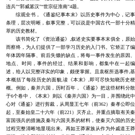
连兵”“郭威篡汉”“世宗征淮南”4题
。
综观全书，《通鉴纪事本末》以历史事件为中心，记事
条理，层次明晰，叙事完整，可以说是中国古代一部十分精
萃的历史教材。
该书简化了《资治通鉴》
,叙述史实要事本末俱全，原
而察终，为人们提供了一部学习历史的入门书。它矫正了编
年体因年隔事、前后失缀的缺点，将每一事件发生的原因、
地点、时间，事件的经过、结果和影响，都集中在一起编
述，给人以完整详实的印象，颇便掌握。且袁枢所选事件,基
本概括了每段历史的面貌,读《本末》,即可尽快知晓历史梗
概。例如，秦并六国，历时百年，《通鉴》把这些材料分散
于6个卷中，《本末》则以《秦并六国》为一目，并围绕此中
心对《通鉴》进行剪裁，从周显王七年（前362）秦孝公即位
起，至秦始皇二十六年（前221）灭齐止。并重点摘取有关秦
富国强兵的措施及秦与六国关系的材料，使秦灭六国的历史
过程完整清晰地显现出来。再如王莽家族从作为外戚道王莽