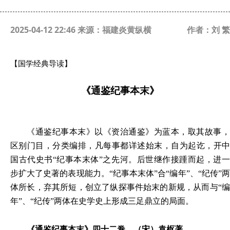
2025-04-12 22:46 来源：福建炎黄纵横
作者：刘 繁
【国学经典导读】
《
通鉴纪事本末
》
《通鉴纪事本末》以《资治通鉴》为蓝本，取其故事，
区别门目，分类编排，凡每事都详述始末，自为起讫，开中
国古代史书
“纪事本末体”之先河。后世继作接踵而起，进
步扩大了史著的表现能力。“纪事本末体”合“编年”、“纪传”两
体所长，弃其所短，创立了纵探事件始末的新规，从而与“编
年”、“纪传”两体在史学史上形成三足鼎立的局面。
《通鉴纪事本末》四十二卷，（宋）袁枢著