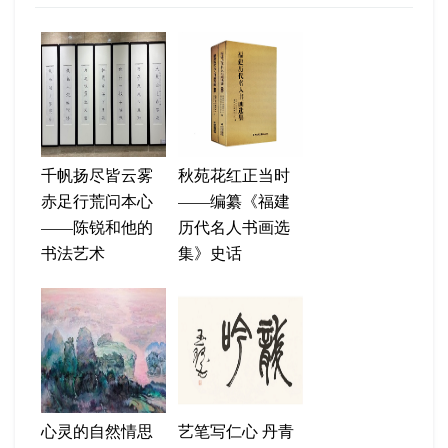
千帆扬尽皆云雾
秋苑花红正当时
赤足行荒问本心
——编纂《福建
——陈锐和他的
历代名人书画选
书法艺术
集》史话
心灵的自然情思
艺笔写仁心 丹青