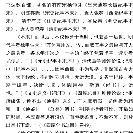
书达数百部，著名的有南宋杨仲良《皇宋通鉴长编纪事本
末》、明陈邦瞻《宋史纪事本末》、近人张鉴《西夏纪事本
末》、清李有棠《辽史纪事本末》、谷应泰《明史纪事本
末》、近人黄鸿寿《清史纪事本末》等。
《本末》面世后，不仅称誉于当时，也获赏于后世。明
代学者徐申认为：
“其体兼用左、马，而取其事之最巨与其
之最著者，各以年汇次之，一举始而终了然若指掌，读史者
尤便之。”（《元史纪事本末序》）清代章学诚评价说：“袁
枢《纪事本末》，……因事命篇，不为常格，非深知古今大
体，天下经纶，不能网罗隐括，无遗无滥。文省于纪传，事
豁于编年，决断去取，体圆用神，斯真《尚书》之遗
也。”（《文史通义·书教下》）《四库总目》则评论说：“枢
所缀集，遂不出《通鉴》原文，而去取剪裁，义例极为精
密，非《通鉴》、《总类》诸书，割裂扯撏者可比。其后如
陈邦瞻、谷应泰等递有沿仿，而包括条贯，不漏不冗，则皆
出是书下焉。”（《四库全书总目》卷49）