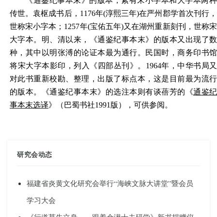
《通鉴纪事本末》的版本，素有宋小字本和大字本两种
传世。袁枢成书后，1176年(淳熙三年)在严州郡学首次刊行，
世称宋小字本；1257年(宝佑五年)又在湖州重新刻刊，世称宋
大字本。明、清以来，《通鉴纪事本末》的版本又出现了数
种，其中以明张溥的论证本最为通行。民国时，商务印书馆
将宋大字本影印，列入《四部丛刊》。1964年，中华书局又
对此书重新校勘、整理，出版了标点本，这是目前最为流行
的版本。《通鉴纪事本末》的选注本则有
谈蓓芳的《
通鉴
事本末选译
》（巴蜀书社1991版），可供参阅。
研究会动态
福建省炎黄文化研究会举行“海峡文脉大讲堂”暨会员
学习大会