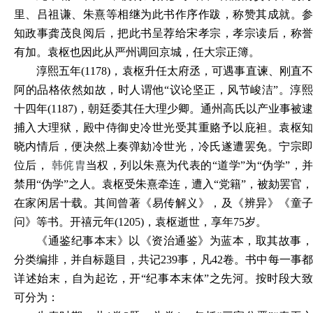
里、吕祖谦、朱熹等相继为此书作序作跋，称赞其成就。参
知政事龚茂良阅后，把此书呈荐给宋孝宗，孝宗读后，称誉
有加。袁枢也因此从严州调回京城，任大宗正簿。
淳熙五年
(1178)，袁枢升任太府丞，可遇事直谏、刚直
阿的品格依然如故，时人谓他“议论坚正，风节峻洁”。淳熙
十四年(1187)，朝廷委其任大理少卿。通州高氏以产业事被逮
捕入大理狱，殿中侍御史冷世光受其重赂予以庇袒。袁枢知
晓内情后，便决然上奏弹劾冷世光，冷氏遂遭罢免。宁宗即
位后，
韩侂胄
当权，列以朱熹为代表的
“道学”为“伪学”，
禁用“伪学”之人。袁枢受朱熹牵连，遭入“党籍”，被劾罢官，
在家闲居十载。其间曾著《易传解义》，及《辨异》《童子
问》等书。开禧元年(1205)，袁枢逝世，享年75岁。
《通鉴纪事本末》以《资治通鉴》为蓝本，取其故事，
分类编排，并自标题目，共记
239事，凡42卷。书中每一事
详述始末，自为起讫，开“纪事本末体”之先河。按时段大致
可分为：