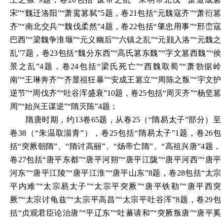
宋”“魏迁洛阳”“萧鸾篡弑”5题，卷21包括“元魏寇齐”“萧衍篡
齐”“南北交兵”“魏伐柔然”4题，卷22包括“肇忠用事”“邢峦寇
巴西”“梁魏争淮堰”“元义幽后”“六镇之乱”“元颢入洛”“元魏之
乱”7题，卷23包括“魏分东西”“高氏篡东魏”“字文篡西魏”“侯
景之乱”4题，卷24包括“梁氏死亡”“西魏取蜀”“萧勃据岭
南”“王琳奔齐”“齐显祖狂暴”“安成王篡立”“周陈之叛”“宇文护
逆节”“周伐齐”“吐谷浑盛衰”10题，卷25包括“周灭齐”“杨坚篡
周”“始兴王谋逆”“隋灭陈”4题；
隋唐时期，约
13卷65题，从卷25（“隋易太子”部分）至
卷38（“朱温取淄青”），卷25包括“隋易太子”1题，卷26包
括“突厥朝隋”、“隋讨高丽”、“炀帝亡隋”、“高祖兴唐”4题，
卷27包括“唐平东都”“唐平河朔”“唐平江陇”“唐平河西”“唐平
河东”“唐平江陵”“唐平江淮”“唐平山东”8题，卷28包括“太宗
平内难”“太宗易太子”“太宗平突厥”“唐平铁勒”“唐平西突
厥”“太宗讨龟兹”“太宗平高昌”“太宗平吐谷浑”8题，卷29包
括“贞观君臣论治唐”“平辽东”“吐蕃请和”“突厥叛唐”“唐平奚