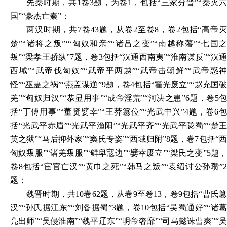
先秦时期，共
1卷3题，为卷1，包括“三家分晋”“秦灭
国”“豪杰亡秦”；
两汉时期，共
7卷43题，从卷2至卷8，卷2包括“高帝
楚”“诸将之叛”‘“匈奴和亲”“诸吕之变”“南越称藩”“七国之
叛”“梁孝王骄纵”7题，卷3包括“汉通西南夷”“淮南谋反”“汉通
西域”“武帝伐匈奴”“武帝平两越”“武帝击朝鲜”“武帝惑神
怪”“巫蛊之祸”“燕盖谋逆”9题，卷4包括“霍光废立”“赵充国破
羌”“匈奴归汉”“恭显用事”“成帝淫荒”“河决之患”6题，卷5包
括“丁傅用事”“董贤嬖幸”“王莽篡位”“光武中兴”4题，卷6包
括“光武平赤眉”“光武平渔阳”“光武平齐”“光武平陇蜀”“楚王
英之狱”“马后抑外家”“窦氏专姿”“西域归附”8题，卷7包括“西
匈奴叛服”“诸羌叛服”“鲜卑寇边”“嬖幸废立”“梁氏之变”5题，
卷8包括“宦官亡汉”“黄巾之死”“韩马之叛”“袁绍讨公孙瓒”2
题；
魏晋时期，共
10卷62题，从卷9至卷13，卷9包括“曹氏
汉”“孙氏据江东”“刘备据蜀”3题，卷10包括“吴蜀通好”“诸葛
亮出师”“吴侵淮南”“魏平辽东”“明帝奢靡”“司马懿诛曹爽”“吴