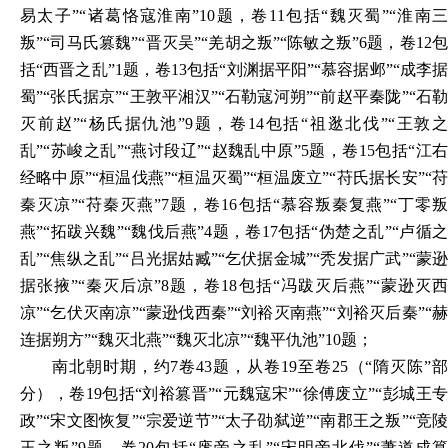
易太子”“诸葛恪寇淮南”10题，卷11包括“魏灭蜀”“淮南三
叛”“司马氏篡魏”“晋灭吴”“羌胡之叛”“陈敏之叛”6题，卷12包
括“西晋之乱”1题，卷13包括“刘渊据平阳”“慕容据邺”“成李据
蜀”“张氏据京”“王敦平湘汉”“石勒寇河朔”“前赵平秦陇”“石勒
灭前赵”“杨氏据仇池”9题，卷14包括“祖逖北伐”“王敦之
乱”“苏峻之乱”“燕讨段辽”“赵魏乱中原”5题，卷15包括“江右
经略中原”“桓温伐燕”“桓温灭蜀”“桓温废立”“苻氏据长安”“苻
秦灭凉”“苻秦灭燕”7题，卷16包括“慕容叛秦复燕”“丁零叛
燕”“拓跋兴魏”“魏伐后燕”4题，卷17包括“伪楚之乱”“卢循之
乱”“焦纵之乱”“吕光据姑臧”“乞伏据金城”“秃发据广武”“蒙逊
据张掖”“秦灭后凉”8题，卷18包括“冯跋灭后燕”“蒙逊灭西
凉”“乞伏灭南凉”“蒙逊伐西秦”“刘裕灭南燕”“刘裕灭后秦”“赫
连据朔方”“魏灭北燕”“魏灭北凉”“魏平仇池”10题；
南北朝时期，约
7卷43题，从卷19至卷25（“隋灭陈”
分），卷19包括“刘裕篡晋”“元魏寇宋”“徐傅废立”“彭城王专
政”“宋文图恢复”“宗爱逆节”“太子劭弑逆”“南郡王之叛”“竞陵
王之叛”9题，卷20包括“废帝之乱”“宋明帝北伐”“萧道成篡