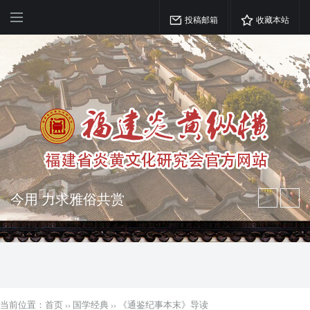
投稿邮箱
收藏本站
弘扬优秀文化 振奋民族精神 介绍民族
瑰宝 宣传中华精英
突出海西特色 报道台港澳侨 坚持古为
今用 力求雅俗共赏
当前位置：
首页
››
国学经典
››
《通鉴纪事本末》导读