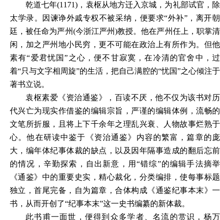
乾道七年
(1171)，袁枢从地方迁入京城，为礼部试官，
太学录。因谏诤外戚专权不被采纳，便要求“外补”，离开朝
廷，被任命为严州(今浙江严州)教授。他在严州任上，职掌清
闲，加之严州地小民穷，更不可能在政治上有所作为。但他
素有“爱君忧国”之心，便不甘寂寞，在冷清的官舍中，过
着“只与文字相周旋”的生活，把自己满腔的“忧国”之心倾注于
著书立说。
袁枢素爱《资治通鉴》，百读不厌，他不仅为该书对历
代兴亡为现实作借鉴的编辑宗旨，严谨的编辑体例，流畅的
文笔所折服，且将上下千余年之理乱兴衰、人物故事烂熟于
心。他在研读中鉴于《资治通鉴》内容的繁富，篇章的庞
大，编年体纪事体裁的缺点，以及因年隔事造成的翻后忘前
的情况，辛勤探索，自出新意，用
“错综”的编辑手法摘举
《通鉴》中的重要史实，精心裁化，分类编排，使每事标题
独立，首尾完备，自为篇章，合体构成《通鉴纪事本末》一
书，从而开创了“纪事本末”这一史书编纂的新体裁。
此书甫一面世，便得到众多学者、名流的赏识，杨万