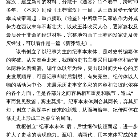
篡汉，建立新朝的材料，分散于《通鉴》12个卷中，跨时70
多年。《本末》则设《王莽窜汉》一目，从王政君受元帝宠
幸成成帝写起，重点摘取《通鉴》中所载王氏家族作为外戚
势力在西汉末年不断壮大，以致王莽收买人心，逐渐篡权及
最后死于非命的经过材料，完整地勾画了王莽的发家史及覆
灭经过，可以看作是一篇《新莽简史》。
该书创立了以纪事为主的纪事本末体，是对史书编纂体
的突破。从先秦至北宋，我国的史书主要采用编年体和纪传
体两种体例编纂。编年体以年为经，突出以时间为中心的历
史发展顺序，可是记事却前后割裂，有失完整。纪传体以人
物的活动为中心，来展示历史丰富多彩的内容和它彼此依存
的各个方面，但是各部分之间容易相互重复和脱节，造成
“
事而复见数篇，宾主莫辨”。纪事本末体则合其两长，弃其所
短，创立了纵探事件始末的新规，从而与编年、纪传两体在
修史史上形成三足鼎立的局面。
袁枢创立
“纪事本末体”后，后世继作接踵而起，进一
扩大了史著的表现能力。至明、清两代，用本末体写成的史