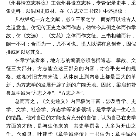
《州县请立志科议》主张州县设立志科，专管记录史事，采
集史料，以供国史取材。在《方志立三书议》中还提议：
凡欲经纪一方之文献，必立三家之学，而始可以通古人
之遗意也。仿纪传正史之体而作志，仿律令典例之体而作掌
故，仿《文选》、《文苑》之体而作文征。三书相辅而行，
阙一不可；合而为一，尤不可也。惧人以谓有意创奇，因假
推或问以尽其义。
在章学诚看来，地方志的编纂必须包括通志、掌故、文
征三大部分。方志能立这三部分的内容，才合乎史书的规
格。这相对旧方志来说，从体例上到内容上都是巨大的革
新，为方志学的发展开辟了新的广阔天地。因此，梁启超赞
誉章学诚为“方志之祖”、“方志之圣”。
总而言之，《文史通义》内容极为丰富，涉及哲学、史
学、文学、社会学、方志学等诸多领域，是章学诚一生心血
的结晶。他对自己的才能也有充分的自信，认为自己在史学
方面的才能，是与生俱来的，其史学撰著，大多为开山之
作。仓修良、叶建华《章学诚评传》一书认为：章学诚的