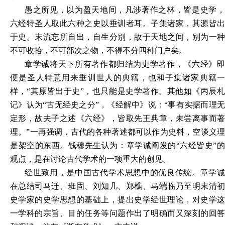
愚之所见，以为盈天地间，凡涉著作之林，皆是史学，
六经特圣人取此六种之史以垂训者耳。子集诸家，其源皆出
于史。末流忘所自出，自生分别，故于天地之间，别为一种
不可收拾，不可部次之物，不得不分四种门户矣。
章学诚将天下所有著作都归结为史学著作，《六经》即
便是圣人特意用来垂训世人的典籍，也和子集诸家典籍一
样，“其原皆出于史”，也只能是史学著作。其他如《丙辰札
记》认为“古无经史之分”，《经解中》说：“事有实据而理无
定形，故夫子之述《六经》，皆取先王典章，未尝离事而著
理。”一再强调，古代的各种著述都可以作为史料，空谈义理
是架空的东西。钱穆先生认为：章学诚阐发的“六经皆史”的
观点，是在讨论古代学术的一项重大的创见。
经世致用，是中国古代学术思想中的优良传统。章学诚
在总结司马迁、班固、刘知几、郑樵、马端临乃至明末清初
史学家的史学思想的基础上，提出史学经世理论，对史学这
一学科的宗旨、目的任务等问题作出了明确而又深刻的回答