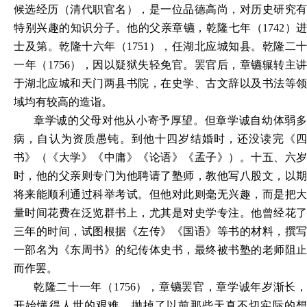
候选经历（清代职官名），是一位品德高尚，对历史研究有
特别兴趣的知识分子。他的父亲章镳，乾隆七年（1742）进
士及第。乾隆十六年（1751），任湖北应城知县。乾隆二十
一年（1756），因以疑狱失轻免官。罢官后，章镳辗转主讲
于湖北应城和天门两县书院，在史学、古文辞以及书法等领
域均有较高的造诣。
章学诚的父母对他从小寄予厚望。但章学诚自幼体弱多
病，自认为资质愚钝。到他十四岁结婚时，还没读完《四
书》（《大学》《中庸》《论语》《孟子》）。十五、六岁
时，他的父亲则专门为他聘请了塾师，教他写八股文，以期
将来能顺利通过科举考试。但他对此则毫无兴趣，而是把大
量时间花费在泛览群书上，尤其是对史学专注。他曾经花了
三年的时间，试图根据《左传》《国语》等书的材料，撰写
一部名为《东周书》的纪传体史书，最终被书塾的老师阻止
而作罢。
乾隆二十一年（1756），章镳罢官，章学诚年岁渐长，
开始懂得人世的艰难，抛掉了以前那些天真不切实际的想