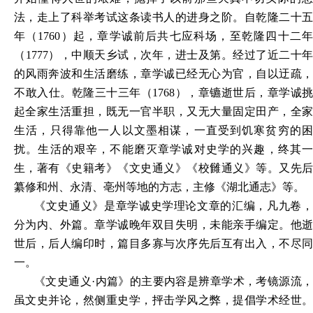
法，走上了科举考试这条读书人的进身之阶。自
乾隆二十
年（1760）起，
章学诚前后共七应科场，至乾隆四十二
（1777），中顺天乡试，次年，进士及第。经过了近二十年
的风雨奔波和生活磨练，章学诚已经无心为官，自以迂疏，
不敢入仕。乾隆三十三年（1768），章镳逝世后，章学诚
挑
起全家生活重担，既无一官半职，又无大量固定田产，全家
生活，只得靠他一人以文墨相谋，一直受到饥寒贫穷的困
扰。
生活的艰辛，不能磨灭章学诚对史学的兴趣，终其
生，著有《史籍考》《文史通义》《校雠通义》等。又先后
纂修和州、永清、亳州等地的方志，主修《湖北通志》等。
《文史通义》是章学诚史学理论文章的汇编，凡九卷，
分为内、外篇。章学诚晚年双目失明，未能亲手编定。他逝
世后，后人编印时，篇目多寡与次序先后互有出入，不尽同
一。
《文史通义·内篇》的主要内容是辨章学术，考镜源流，
虽文
史并论，然侧重史学，抨击学风之弊，提倡学术经世