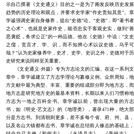
示自己撰著《文史通义》目的之一是为了阐发反映历史发展
趋势的历史理论和观点，并要求史学家“作史贵知其意”。章
学诚强调史家自身修养，提出“史德”论。“史德”，即“著书者
之心术”，也就是史家作史，能否忠实于客观史实，做到“善
恶褒贬，务求公正”的一种品德。他在《史德》中说：“文史
之儒，竞言才、学、识，而不知辨心术以议史德，乌乎可
哉？”认为史家修养中，史才、史学、史识之外，史德对于历
史研究来说同样至关重要。
《文史通义·外篇》专
为方志论文的汇编。在这一系列
章中，章学诚建立了方志学理论与
纂修义例
。
众所周知，
方文献中最为典型、丰富、重要的组成部分即为地方志，而
地方志是研究地方史的最基本资料，长期以来人们习惯称地
方志为一地之百科全书。章学诚以前，曾出现大量的方志
书，如《明史·艺文志》的《地理类》，著录471种，绝大部
分是方志书。到清朝则更多，差不多每个省、府、州、县，
以及名山大镇都有志书。章学诚在总结前人修志的基础上，
结合自己主修《和州志》、《永清县志》、《亳州志》、