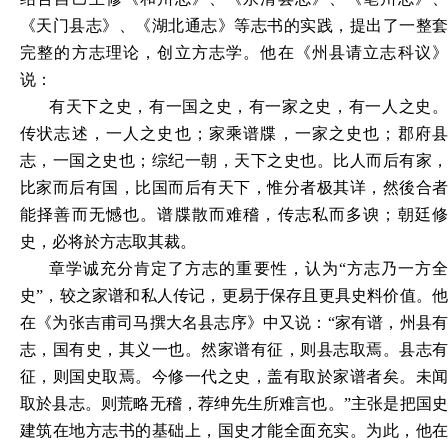
《天门县志》、《湖北通志》等志书的实践，提出了一整套
完整的方志理论，创立方志学。他在《州县请立志科议》
说：
有天下之史，有一国之史，有一家之史，有一人之史。
传状志述，一人之史也；家乘谱牒，一家之史也；郡府县
志，一国之史也；综纪一朝，天下之史也。比人而后有家，
比家而后有国，比国而后有天下，惟分者极其详，然後合者
能择善而无憾也。谱牒散而难稽，传志私而多谀；朝廷修
史，必将於方志取其裁。
章学诚充分肯定了方志的重要性，认为“方志乃一方全
史”，较之家谱和私人传记，更易于保存且更具史料价值。他
在《为张吉甫司马撰大名县志序》中又说：“家有谱，州县有
志，国有史，其义一也。然家谱有征，则县志取焉。县志有
征，则国史取焉。今修一代之史，盖有取於家谱者矣。未闻
取於县志。则荒略无稽，荐绅先生所难言也。”主张是把国史
建筑在地方志书的基础上，国史才能全面充实。为此，他在