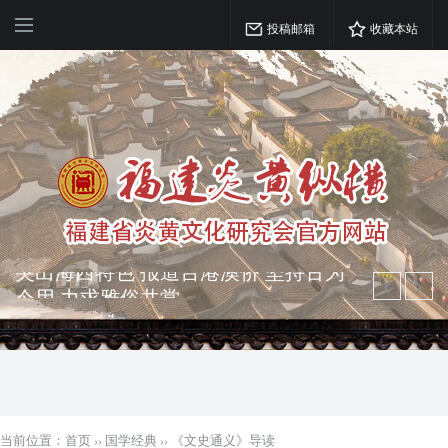
投稿邮箱
收藏本站
弘扬优秀文化 振奋民族精神 介绍民族
瑰宝 宣传中华精英
突出海西特色 报道台港澳侨 坚持古为
今用 力求雅俗共赏
当前位置：
首页
››
国学经典
››
《文史通义》导读