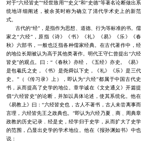
对于“六经皆史”“经世致用”“史义”和“史德”等著名论断做出系
统地详细阐述，被余英时称为确立了清代学术史上的新范
式。
古代的“经”，是指作为思想、道德、行为等标准的书。儒
家之“六经”，原指《诗》《书》《礼》《易》《乐》《春
秋》六部书，一般也泛指各种儒家经典。在古代著作中，经
的地位长期被认为高于其他类著作。明代王守仁曾提出“六经
皆史”的观点。曰：“《春秋》亦经，《五经》亦史。《易》
是包羲氏之史，《书》是尧舜以下史，《礼》《乐》是三代
史。”（《传习录》上），即认为“六经”都属于中国古代史
书，从而提高了史学的地位。章学诚在《文史通义》开篇提
倡“六经皆史”的论断，并加以具体论述，使其系统化。他在
《易教上》曰：“六经皆史也，古人不著书，古人未尝离事而
言理，六经皆先王之政典也。”即认为六经乃夏﹑商﹑周典章
政教的历史记录﹐经是史，经学归于史学，从而扩大了史学
的范围，凸显出史学的学术地位。他在《报孙渊如书》中也
说：