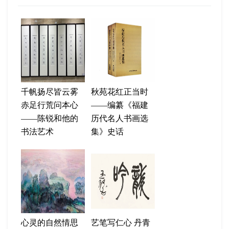
千帆扬尽皆云雾
秋苑花红正当时
赤足行荒问本心
——编纂《福建
——陈锐和他的
历代名人书画选
书法艺术
集》史话
心灵的自然情思
艺笔写仁心 丹青