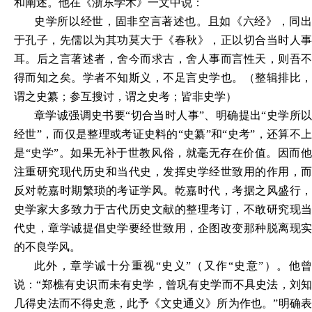
和阐述。他在《浙东学术》一文中说：
史学所以经世，固非空言著述也。且如《六经》，同出
于孔子，先儒以为其功莫大于《春秋》，正以切合当时人事
耳。后之言著述者，舍今而求古，舍人事而言性天，则吾不
得而知之矣。学者不知斯义，不足言史学也。（整辑排比，
谓之史纂；参互搜讨，谓之史考；皆非史学）
章学诚强调史书要“切合当时人事”、明确提出“史学所以
经世”，而仅是整理或考证史料的“史纂”和“史考”，还算不上
是“史学”。如果无补于世教风俗，就毫无存在价值。因而他
注重研究现代历史和当代史，发挥史学经世致用的作用，而
反对乾嘉时期繁琐的考证学风。乾嘉时代，考据之风盛行，
史学家大多致力于古代历史文献的整理考订，不敢研究现当
代史，章学诚提倡史学要经世致用，企图改变那种脱离现实
的不良学风。
此外，章学诚十分重视“史义”（又作“史意”）。他曾
说：“郑樵有史识而未有史学，曾巩有史学而不具史法，刘知
几得史法而不得史意，此予《文史通义》所为作也。”明确表