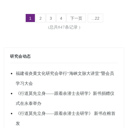
1
2
3
4
下一页
...22
(总共847条记录 )
研究会动态
福建省炎黄文化研究会举行“海峡文脉大讲堂”暨会员
学习大会
《行道莫先立身——跟着余潜士去研学》新书捐赠仪
式在永泰举办
《行道莫先立身——跟着余潜士去研学》 新书在榕首
发