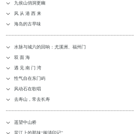
九侯山俏洞更幽
风 从 港 西 来
海岛的古早味
水脉与城六的回响：尤溪洲、福州门
双 面 海
遇 见 南 门 湾
性气自在东门屿
风动石在歌唱
去寿山，常去长寿
遥望中山桥
蜚江上的那抹“闽清印记”