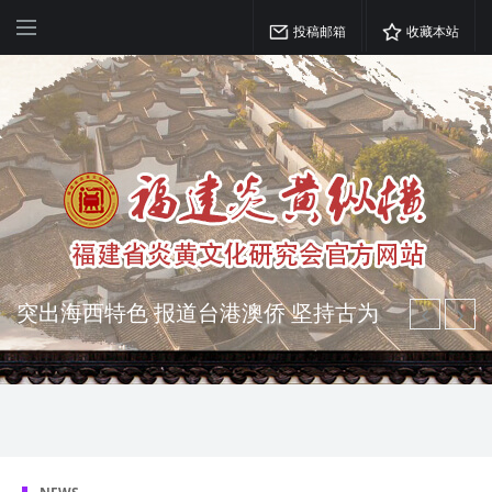
投稿邮箱
收藏本站
突出海西特色 报道台港澳侨 坚持古为
今用 力求雅俗共赏
弘扬优秀文化 振奋民族精神 介绍民族
瑰宝 宣传中华精英