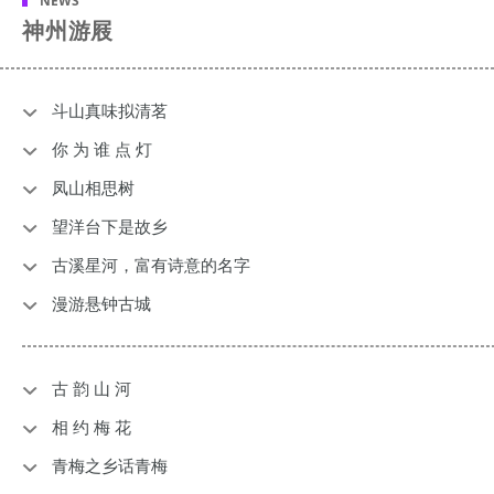
NEWS
神州游屐
斗山真味拟清茗
你 为 谁 点 灯
凤山相思树
望洋台下是故乡
古溪星河，富有诗意的名字
漫游悬钟古城
古 韵 山 河
相 约 梅 花
青梅之乡话青梅