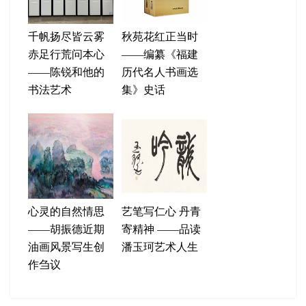
千帆扬尽皆云雾
秋苑花红正当时
赤足行荒问本心
——编纂《福建
——陈锐和他的
历代名人书画选
书法艺术
集》史话
心灵的自然情思
艺笔写仁心 丹青
——胡振德近期
寄精神 ——品读
油画风景写生创
潘玉珂艺术人生
作刍议