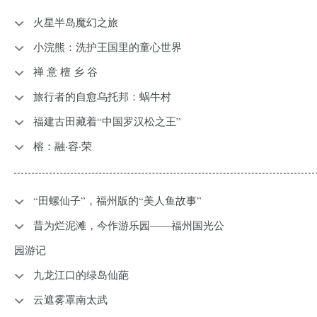
火星半岛魔幻之旅
小浣熊：洗护王国里的童心世界
禅 意 檀 乡 谷
旅行者的自愈乌托邦：蜗牛村
福建古田藏着“中国罗汉松之王”
榕：融·容·荣
“田螺仙子”，福州版的“美人鱼故事”
昔为烂泥滩，今作游乐园——福州国光公
园游记
九龙江口的绿岛仙葩
云遮雾罩南太武