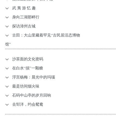
武 夷 游 忆 趣
身向三湖那畔行
探访漳州古城
古田：大山里藏着罕见“古民居活态博物
馆”
沙茶面的文化密码
在白水“摃”一颗糖
浮宫杨梅：晨光中的玛瑙
最是坊间烟火味
石码中山亭的岁月回响
去邹洋，约会鸳鸯