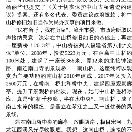
杨丽华也提交了《关于切实保护中山古桥遗迹的建
议》提案。还有多名代表、委员建议政府拨款，将中
山桥修旧如旧当作为民办实事的项目来做。
“民有所呼，我有所应”。漳州市委、市政府听取民
声接纳民意，决定在中山桥修旧如旧的基础上，再建
一座新桥！2013年，中山桥被列入福建省第八批“文
保”单位。2008年，投资5223万元，在距离中山桥约
100米处，建起了一座长366米、宽12米的北接钟法
路、南连南山寺的景观桥——南山桥。这座纯粹以观
赏为主要功能的南山桥2010年建成，2017年又投入
2500万元，在桥南、桥北和桥中央，建起四座观景廊
亭。提升了景观桥的档次。现在，她与中山桥遥相呼
应。真是“虹桥千步廊，半在水中央”。南山桥，成了
南山水岸的枢纽。是矗立在芗江之上又一道优美的风
景线。
站在南山桥中央的廊亭，放眼两岸，极目宋河，九
龙江西溪风光尽收眼底。我想，这南山桥，连接的不