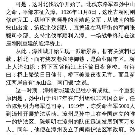
可是，这时北伐战争开始了。北伐东路军奉孙中山
之命，率部东征入漳。1926年11月8日，这座古桥刚刚
修建完工，我地下党领导的南靖起义军，从城南的蜈
蚣山出发，策应北伐部队，直捣设在马坪街的军阀张
毅司令部。支持北伐军顺利入漳。一场战争终结在这
座刚刚重建的通津桥上。
从此，漳州城开始呈现一派新景象。据有关资料记
载，桥北下面有烧灰巷和待御巷，是商业闹市区。桥
上人流如织；桥下五篷船江上运输日夜穿梭。有诗
曰：桥上繁荣日日佳节，桥下美景夜夜元宵。而且芗
江两岸曾有“东山金、南门银”之说。
这一时期，漳州新城建设已经小有成就。一个重要
原因是，孙中山于1917年在广州组织非常国会后，任
命陈炯明为粤军总司令。1919年，陈受命率军5000人
到漳州开展护法活动。漳州是孙中山在全国建立的唯
一的护法区。陈炯明在漳州的队伍迅速发展到两万多
人。同年，他便在漳州设立了闽南护法区军政府。孙