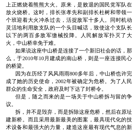
上正燃烧着熊熊大火。原来，是败退的国民党军队在
放火烧桥。这时，排长张孝先和副排长杜树和带领一
个班迎着大火冲杀过去，活捉敌军十多人。同时机动
灵活地利用敌支队的一个头目喊话，致使这个支队长
以下的两百多敌军缴械投降。人民解放军扑灭了大
火，中山桥幸免于难。
如果说这座中山桥是连接了一个新旧社会的话，那
么，于2010年10月建成的南山桥，则是一座连接民心
的桥梁。
因为在历经了风风雨雨800多年后，中山桥也许完
成了她的历史使命，2002年被确定为危桥。为了人民
群众的生命安全，政府及时下达了封桥令。
但是，随之而来的是一场关于中山桥拆与留的争
议。
拆，并不是毁弃，而是拆除这座危桥，然后在原址
建新桥。而且采用最新最美的图案，最具现代化的技
术设备和最强大的力量，建造这座最有现代气息的新