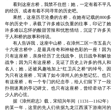
看到这座古桥，我禁不住想：她，一定有着不平凡
的经历、或者有着不同寻常的历史吧。
果然，这座历尽沧桑的古桥，在她有记载的800多
年的历史中，承载了许多难以负重的往事，印记了她
许多难以忘怀的酸甜苦辣和忧愁情结，沉淀了许多关
于人和桥的故事和传说。
有人告诉我，这座中山桥，在漳州二区一市五县六
十六座古桥中，是最具传奇和神秘色彩的一座！因为
只有这座桥，亲身经历了北伐战争、抗日战争和解放
战争；因为只有这座桥，见证了历史上许多的伟人和
名人；她，还被风趣地加上“红卫兵之桥”的绰号。因
为只有这座桥，写满了如今漳州人的乡愁记忆。也只
有这座桥，有一个专门的纪念亭，给人们留下了一段
扑朔迷离的亭记碑文。也只有这座桥，曾经牵动了不
少人的心弦。
据《漳州府志》载，宋绍兴年间（1131—1162年）
的某一年，这里的先人们依据九龙江西溪下游南河的