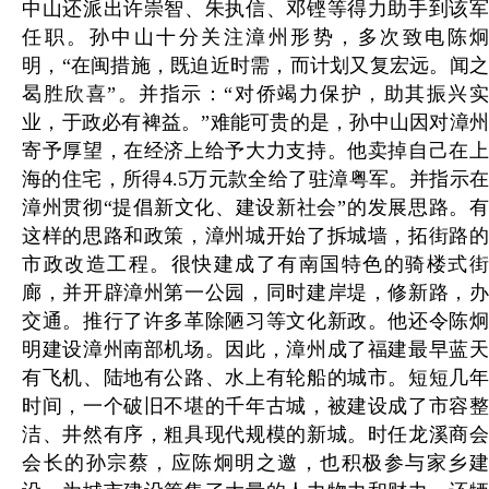
中山还派出许崇智、朱执信、邓铿等得力助手到该军
任职。孙中山十分关注漳州形势，多次致电陈炯
明，“在闽措施，既迫近时需，而计划又复宏远。闻之
曷胜欣喜”。并指示：“对侨竭力保护，助其振兴实
业，于政必有裨益。”难能可贵的是，孙中山因对漳州
寄予厚望，在经济上给予大力支持。他卖掉自己在上
海的住宅，所得4.5万元款全给了驻漳粤军。并指示在
漳州贯彻“提倡新文化、建设新社会”的发展思路。有
这样的思路和政策，漳州城开始了拆城墙，拓街路的
市政改造工程。很快建成了有南国特色的骑楼式街
廊，并开辟漳州第一公园，同时建岸堤，修新路，办
交通。推行了许多革除陋习等文化新政。他还令陈炯
明建设漳州南部机场。因此，漳州成了福建最早蓝天
有飞机、陆地有公路、水上有轮船的城市。短短几年
时间，一个破旧不堪的千年古城，被建设成了市容整
洁、井然有序，粗具现代规模的新城。时任龙溪商会
会长的孙宗蔡，应陈炯明之邀，也积极参与家乡建