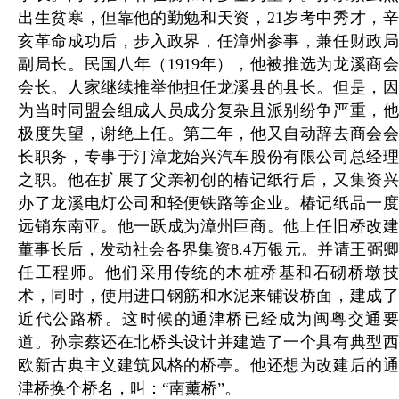
出生贫寒，但靠他的勤勉和天资，21岁考中秀才，辛
亥革命成功后，步入政界，任漳州参事，兼任财政局
副局长。民国八年（1919年），他被推选为龙溪商会
会长。人家继续推举他担任龙溪县的县长。但是，因
为当时同盟会组成人员成分复杂且派别纷争严重，他
极度失望，谢绝上任。第二年，他又自动辞去商会会
长职务，专事于汀漳龙始兴汽车股份有限公司总经理
之职。他在扩展了父亲初创的椿记纸行后，又集资兴
办了龙溪电灯公司和轻便铁路等企业。椿记纸品一度
远销东南亚。他一跃成为漳州巨商。他上任旧桥改建
董事长后，发动社会各界集资8.4万银元。并请王弼卿
任工程师。他们采用传统的木桩桥基和石砌桥墩技
术，同时，使用进口钢筋和水泥来铺设桥面，建成了
近代公路桥。这时候的通津桥已经成为闽粤交通要
道。孙宗蔡还在北桥头设计并建造了一个具有典型西
欧新古典主义建筑风格的桥亭。他还想为改建后的通
津桥换个桥名，叫：“南薰桥”。