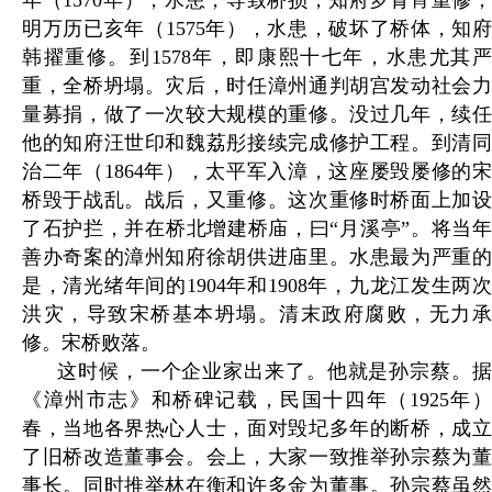
年（1570年），水患，导致桥损，知府罗青宵重修；
明万历已亥年（1575年），水患，破坏了桥体，知府
韩擢重修。到1578年，即康熙十七年，水患尤其严
重，全桥坍塌。灾后，时任漳州通判胡宫发动社会力
量募捐，做了一次较大规模的重修。没过几年，续任
他的知府汪世印和魏荔彤接续完成修护工程。到清同
治二年（1864年），太平军入漳，这座屡毁屡修的宋
桥毁于战乱。战后，又重修。这次重修时桥面上加设
了石护拦，并在桥北增建桥庙，曰“月溪亭”。将当年
善办奇案的漳州知府徐胡供进庙里。水患最为严重的
是，清光绪年间的1904年和1908年，九龙江发生两次
洪灾，导致宋桥基本坍塌。清末政府腐败，无力承
修。宋桥败落。
这时候，一个企业家出来了。他就是孙宗蔡。据
《漳州市志》和桥碑记载，民国十四年（1925年）
春，当地各界热心人士，面对毁圮多年的断桥，成立
了旧桥改造董事会。会上，大家一致推举孙宗蔡为董
事长。同时推举林在衡和许多金为董事。孙宗蔡虽然