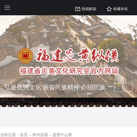
投稿邮箱
收藏本站
弘扬优秀文化 振奋民族精神 介绍民族
瑰宝 宣传中华精英
突出海西特色 报道台港澳侨 坚持古为
今用 力求雅俗共赏
当前位置：
首页
››
神州游屐
››
遥望中山桥