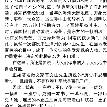
设，为城市建设筹集了大量的人力物力和财力，还牺
牲了他自己不少的利益，帮助陈炯明解决了许多难
题。孙宗蔡曾经说过：当年的漳州天翻地覆，万象更
新，堪称一大奇迹。当属孙中山领导有方，陈炯明决
策有功，地方绅士辅助有力，老百姓受益其中。当
时，德国报刊曾称赞说：漳州，是东方的一颗明珠，
正在发出光芒。并把漳州誉为“闽南的俄罗斯”。因
此，虽然一次都没来过漳州的孙中山先生，在当地老
百姓的心目中，成了一位公认的备受爱戴的人物。民
声民意中，决定将此桥命名为“中山桥”。
在这里，我还是要说：为人们做事的人，人们心中
自会有他。
正如著名散文家黄文山先生所说的“历史不忍细
看”。一旦细看，不是歌舞升平就是百孔千疮。
因此，我说，一座桥，不仅仅像一首诗、一阕歌、
一幅画；一座桥，更如一本书、一幕戏剧、一部历
史！她，连接的不止是江河湖海或者山川峡谷，更多
的是，连接着历史和人心！