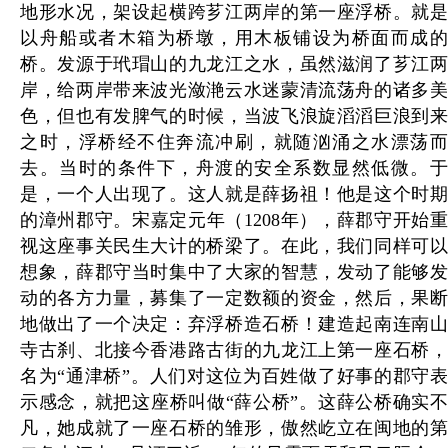
地形水况，架设起横跨芗江两岸的第一座浮桥。就是
以舟船或者木箱为桥墩，用木板铺设为桥面而成的
桥。发源于玳瑁山的九龙江之水，虽然滋润了芗江两
岸，给两岸带来波光潋滟云水迷蒙清流荡舟的诸多美
色，但也有发脾气的时候，当波飞浪旋滔滔巨浪到来
之时，浮桥经不住奔流冲刷，就随汹涌之水漂荡而
去。当时的条件下，舟渡的安全系数显然低微。于
是，一个人出现了。这人就是薛扬祖！他是这个时期
的漳州郡守。宋嘉定元年（1208年），薛郡守开始重
视这座事关民生大计的桥梁了。在此，我们同样可以
想象，薛郡守当时集中了大家的智慧，发动了能够发
动的各方力量，募集了一定数额的资金，然后，果断
地做出了一个决定：弃浮桥造石桥！建造起南连南山
寺古刹、北接今香港路古街的九龙江上第一座石桥，
名为“通津桥”。人们对这位为百姓做了好事的郡守表
示感念，就把这座桥叫做“薛公桥”。这薛公桥确实不
凡，她成就了一座石桥的雏形，傲然屹立在闽地的第