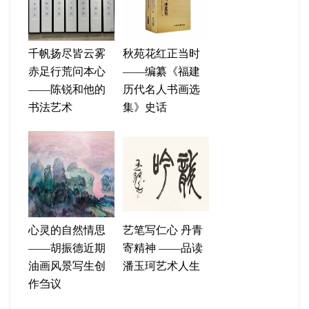
千帆扬尽皆云雾
秋苑花红正当时
赤足行荒问本心
——编纂《福建
——陈锐和他的
历代名人书画选
书法艺术
集》史话
心灵的自然情思
艺笔写仁心 丹青
——胡振德近期
寄精神 ——品读
油画风景写生创
潘玉珂艺术人生
作刍议