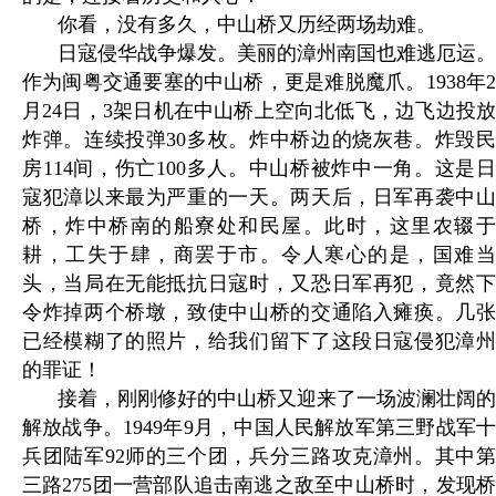
你看，没有多久，中山桥又历经两场劫难。
日寇侵华战争爆发。美丽的漳州南国也难逃厄运。
作为闽粤交通要塞的中山桥，更是难脱魔爪。1938年2
月24日，3架日机在中山桥上空向北低飞，边飞边投放
炸弹。连续投弹30多枚。炸中桥边的烧灰巷。炸毁民
房114间，伤亡100多人。中山桥被炸中一角。这是日
寇犯漳以来最为严重的一天。两天后，日军再袭中山
桥，炸中桥南的船寮处和民屋。此时，这里农辍于
耕，工失于肆，商罢于市。令人寒心的是，国难当
头，当局在无能抵抗日寇时，又恐日军再犯，竟然下
令炸掉两个桥墩，致使中山桥的交通陷入瘫痪。几张
已经模糊了的照片，给我们留下了这段日寇侵犯漳州
的罪证！
接着，刚刚修好的中山桥又迎来了一场波澜壮阔的
解放战争。1949年9月，中国人民解放军第三野战军十
兵团陆军92师的三个团，兵分三路攻克漳州。其中第
三路275团一营部队追击南逃之敌至中山桥时，发现桥