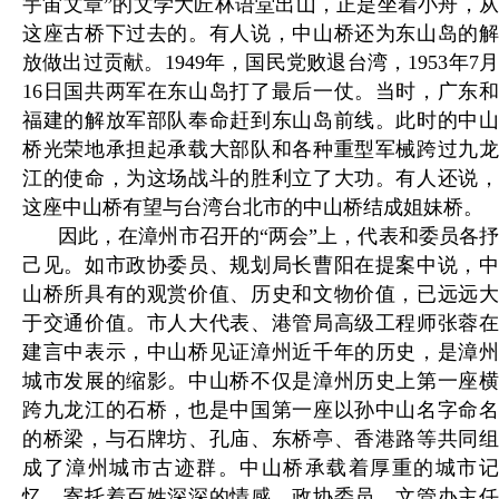
宇宙文章”的文学大匠林语堂出山，正是坐着小舟，从
这座古桥下过去的。有人说，中山桥还为东山岛的解
放做出过贡献。1949年，国民党败退台湾，1953年7月
16日国共两军在东山岛打了最后一仗。当时，广东和
福建的解放军部队奉命赶到东山岛前线。此时的中山
桥光荣地承担起承载大部队和各种重型军械跨过九龙
江的使命，为这场战斗的胜利立了大功。有人还说，
这座中山桥有望与台湾台北市的中山桥结成姐妹桥。
因此，在漳州市召开的“两会”上，代表和委员各抒
己见。如市政协委员、规划局长曹阳在提案中说，中
山桥所具有的观赏价值、历史和文物价值，已远远大
于交通价值。市人大代表、港管局高级工程师张蓉在
建言中表示，中山桥见证漳州近千年的历史，是漳州
城市发展的缩影。中山桥不仅是漳州历史上第一座横
跨九龙江的石桥，也是中国第一座以孙中山名字命名
的桥梁，与石牌坊、孔庙、东桥亭、香港路等共同组
成了漳州城市古迹群。中山桥承载着厚重的城市记
忆，寄托着百姓深深的情感。政协委员、文管办主任