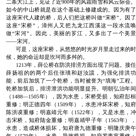
二条大江上，见证了近900年的风霜雨雪和风云际会。
如今的中山桥就是在这个基础上修建成的。因为有了
这座宋代人建的桥，后人们把这桥叫做“宋桥”。因了
这座“宋桥”，漳州人又把九龙江西溪这一段水流唤
做“宋河”。因此，美丽的芗江，又多出了一个美景
——宋河。
可是，这座宋桥，从悠悠的时光岁月里走过来的时
候，她的命运却是坎坷而多舛的。
1213年，薛公桥在防洪排涝方面出现了问题。接任
薛扬祖的的两个后任张璝和赵汝譡，为强化排洪功
能，前后加筑了一个乾桥，当时被誉为“填海”工程。
乾桥加筑后，排涝泄洪功能明显提升。明朝弘治年间
（1488—1505年），因为水患，宋桥受损，知府彭桓
重修；明正德四年（1509年），水患冲坏宋桥，知府
陈洪谟重修；明嘉靖元年（1522年），又是水患，冲
击宋桥，知府陆金重修；明嘉靖甲子年（1563年），
水患，造成桥体损坏，知府唐九德重修；明隆庆庚午