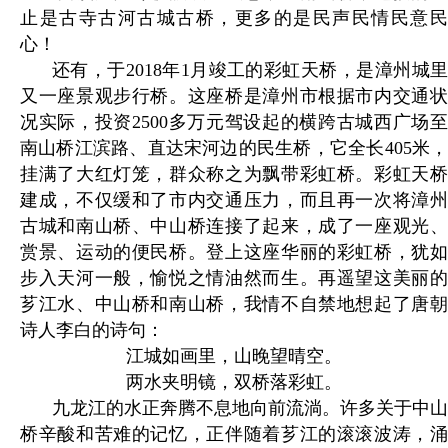
止是古寺古河古城古桥，更多的是民声民情民意民
心！
还有，于2018年1月竣工的彩虹天桥，是漳州城里
又一座景观步行桥。这座桥是漳州市根据市内交通状
况实际，投资2500多万元驾设起的横跨古城西广场至
南山桥江滨路、直达宋河边的民生桥，它全长405米，
挂满了大红灯笼，群众称之为飘带彩虹桥。彩虹天桥
建成，不仅缓和了市内交通压力，而且再一次将漳州
古城和南山桥、中山桥连接了起来，成了一座观光、
赏景、运动的便民桥。登上这座华丽的彩虹桥，犹如
步入天河一般，愉悦之情油然而生。再遥望这美丽的
芗江水、中山桥和南山桥，我情不自禁地想起了唐朝
诗人李白的诗句：
江城如画里，山晚望晴空。
两水夹明镜，双桥落彩虹。
九龙江的水正奔腾不息地向前流淌。许多关于中山
桥辛酸和苦难的记忆，正伴随着芗江的滚滚波涛，涌