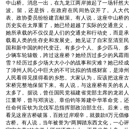
中山桥。消息一出，在九龙江两岸掀起了一场轩然大
波。留，还是拆，在政府在民间热议开了。人大代
表、政协委员纷纷建言献策。有人说，这座中山桥的
历史实在太厚重了，她已经超越了实际的交通意义，
她所承载的不仅仅是人们的交通史和行动史，而是承
载着人类的生存史和发展史。她见证了自宋至清至民
国和新中国的时代变迁。有多少个人、多少匹马、多
少辆车轮辕毂，跨过这座桥？她经历过多少的风霜雨
雪？经历过多少场大大小小的战事和灾难？她已经成
了漳州人民心中巨大的不可比拟的情感财富，是漳州
人民看得见摸得着的乡愁。大家认为，应该把这座古
宋桥完整地保留下来。有人说，与这座桥有关的名人
太多了。据说，曾任国民党福建省党部主席的龙岩人
江董琴，曾与邓演达、章伯钧等筹建中华革命党，还
任命何应钦为北伐军总指挥部政治部主任。后来，他
看见这座古桥破落，百姓过岸艰辛，就拨款8万元倡修
古桥。有人说，当年被誉为“两脚踏东西文化，一心评