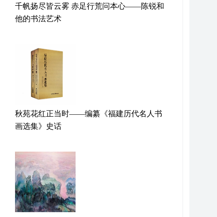
千帆扬尽皆云雾 赤足行荒问本心——陈锐和
他的书法艺术
秋苑花红正当时——编纂《福建历代名人书
画选集》史话