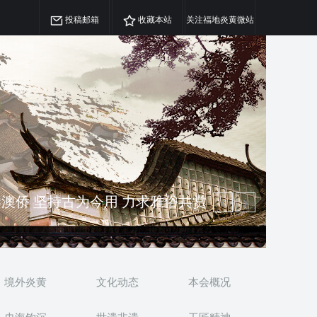
投稿邮箱
收藏本站
关注福地炎黄微站
精神 介绍民族瑰宝 宣传中华精英
澳侨 坚持古为今用 力求雅俗共赏
境外炎黄
文化动态
本会概况