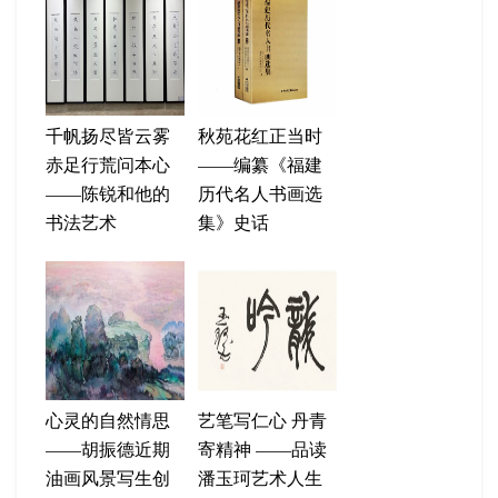
千帆扬尽皆云雾
秋苑花红正当时
赤足行荒问本心
——编纂《福建
——陈锐和他的
历代名人书画选
书法艺术
集》史话
心灵的自然情思
艺笔写仁心 丹青
——胡振德近期
寄精神 ——品读
油画风景写生创
潘玉珂艺术人生