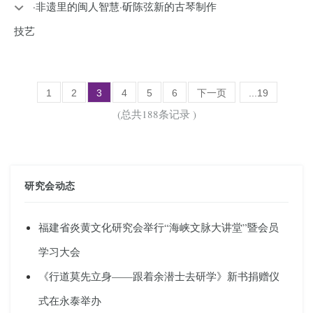
·非遗里的闽人智慧·斫陈弦新的古琴制作
技艺
1
2
3
4
5
6
下一页
...19
(总共188条记录 )
研究会动态
福建省炎黄文化研究会举行“海峡文脉大讲堂”暨会员
学习大会
《行道莫先立身——跟着余潜士去研学》新书捐赠仪
式在永泰举办