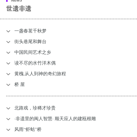
NEWS
世遗非遗
一盏春茗千秋梦
街头巷尾和舞台
中国民间艺术之乡
读不尽的水竹洋木偶
黄槐,从人到神的奇幻旅程
桥 屋
北路戏，珍稀才珍贵
·非遗里的闽人智慧· 顺天应人的建瓯根雕
风雨“虾蛄”桥