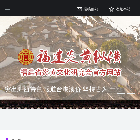
投稿邮箱
收藏本站
突出海西特色 报道台港澳侨 坚持古为
今用 力求雅俗共赏
弘扬优秀文化 振奋民族精神 介绍民族
瑰宝 宣传中华精英