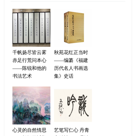
千帆扬尽皆云雾
秋苑花红正当时
赤足行荒问本心
——编纂《福建
——陈锐和他的
历代名人书画选
书法艺术
集》史话
心灵的自然情思
艺笔写仁心 丹青