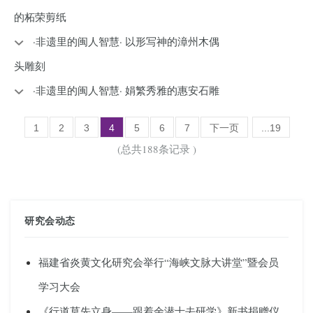
的柘荣剪纸
·非遗里的闽人智慧· ​以形写神的漳州木偶
头雕刻
·非遗里的闽人智慧· 娟繁秀雅的惠安石雕
1
2
3
4
5
6
7
下一页
...19
(总共188条记录 )
研究会动态
福建省炎黄文化研究会举行“海峡文脉大讲堂”暨会员
学习大会
《行道莫先立身——跟着余潜士去研学》新书捐赠仪