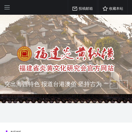
投稿邮箱
收藏本站
突出海西特色 报道台港澳侨 坚持古为
今用 力求雅俗共赏
弘扬优秀文化 振奋民族精神 介绍民族
瑰宝 宣传中华精英