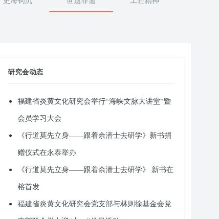
史海钩沉
世遗非遗
工匠精神
研究会动态
福建省炎黄文化研究会举行“海峡文脉大讲堂”暨
会员学习大会
《行道莫先立身——跟着余潜士去研学》新书捐
赠仪式在永泰举办
《行道莫先立身——跟着余潜士去研学》 新书在
榕首发
福建省炎黄文化研究会党支部与林则徐基金会党