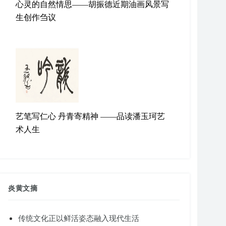
心灵的自然情思——胡振德近期油画风景写
生创作刍议
艺笔写仁心 丹青寄精神 ——品读潘玉珂艺
术人生
炎黄文摘
传统文化正以鲜活姿态融入现代生活