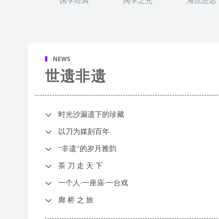
国学经典
闽学之光
海丝悠远
NEWS
世遗非遗
时光沙漏遗下的珍藏
以刀为媒刻百年
“非遗”的岁月雅韵
茶 刀 走 天 下
一个人·一座庙·一台戏
廊 桥 之 旅