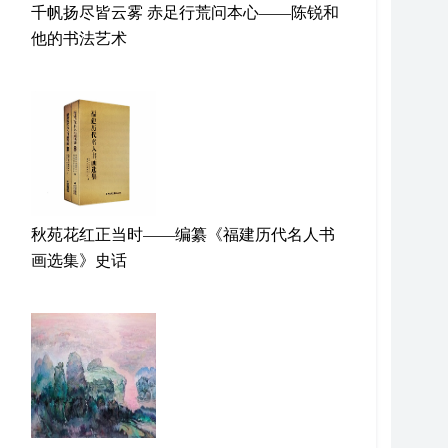
千帆扬尽皆云雾 赤足行荒问本心——陈锐和
他的书法艺术
秋苑花红正当时——编纂《福建历代名人书
画选集》史话