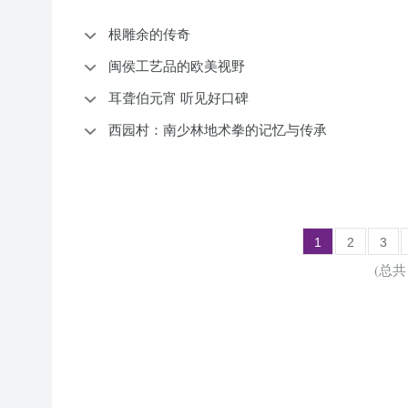
根雕余的传奇
闽侯工艺品的欧美视野
耳聋伯元宵 听见好口碑
西园村：南少林地术拳的记忆与传承
1
2
3
(总共