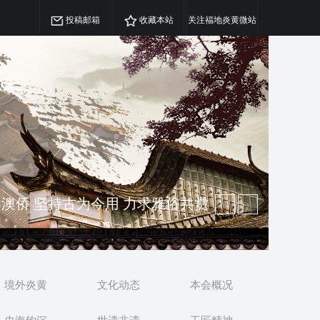
投稿邮箱
收藏本站
关注福地炎黄微站
澳侨 坚持古为今用 力求雅俗共赏
精神 介绍民族瑰宝 宣传中华精英
境外炎黄
文化动态
本会概况