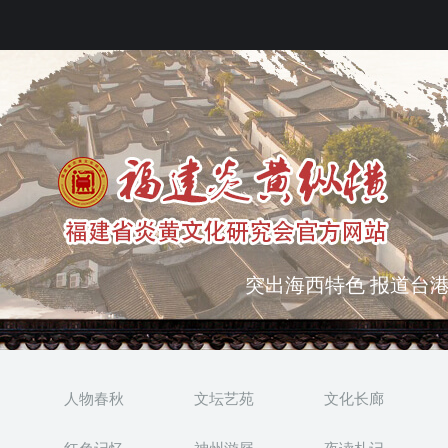
突出海西特色 报道台港
弘扬优秀文化 振奋民族
人物春秋
文坛艺苑
文化长廊