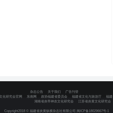
杂志公告
关于我们
广告刊登
文化研究会官网
东南网
政协福建省委员会
福建省文化与旅游厅
福建
湖南省炎帝神农文化研究会
江苏省炎黄文化研究会
Copyright2018 © 福建省炎黄纵横杂志社有限公司 闽ICP备18029667号-1