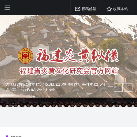
投稿邮箱
收藏本站
弘扬优秀文化 振奋民族精神 介绍民族
瑰宝 宣传中华精英
突出海西特色 报道台港澳侨 坚持古为
今用 力求雅俗共赏