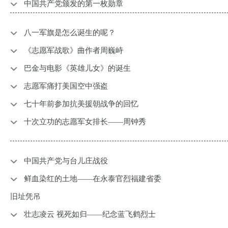
中国共产党颁发的第一枚勋章
​八一军旗是怎么诞生的呢？
《志愿军战歌》曲作者周巍峙
巴金与电影《英雄儿女》的诞生
​志愿军痛打美国空中强盗
七十年前参加抗美援朝战争的回忆
十次立功的志愿军女排长——周钟秀
中国共产党与台儿庄战役
鲜血染红的土地——在永泰官烈福建省委
旧址凭吊
壮志凌云 视死如归——纪念蓝飞鹤烈士