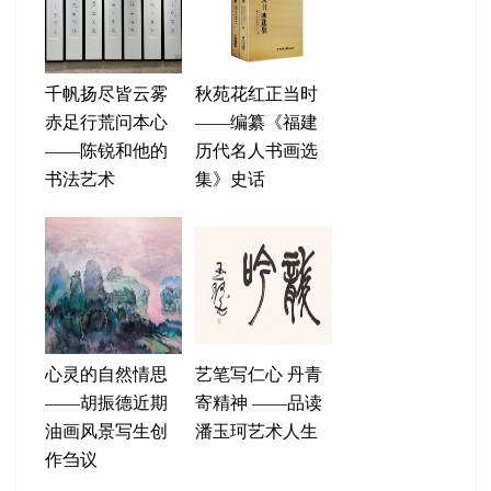
千帆扬尽皆云雾
秋苑花红正当时
赤足行荒问本心
——编纂《福建
——陈锐和他的
历代名人书画选
书法艺术
集》史话
心灵的自然情思
艺笔写仁心 丹青
——胡振德近期
寄精神 ——品读
油画风景写生创
潘玉珂艺术人生
作刍议