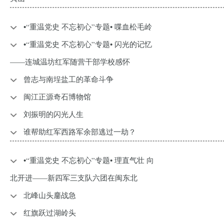
•“重温党史 不忘初心”专题• 喋血松毛岭
•“重温党史 不忘初心”专题• 闪光的记忆
——连城温坊红军随营干部学校感怀
曾志与南埕盐工的革命斗争
闽江正源奇石博物馆
刘振明的闪光人生
谁帮助红军西路军余部逃过一劫？
•“重温党史 不忘初心”专题• 理直气壮 向
北开进——新四军三支队六团在闽东北
北峰山头鏖战急
红旗跃过湖岭头