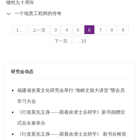
牺牲九十周年
一个地质工程师的传奇
1...
上一页
3
4
5
6
7
8
9
下一页
...10
(总共386条记录 )
研究会动态
福建省炎黄文化研究会举行“海峡文脉大讲堂”暨会员
学习大会
《行道莫先立身——跟着余潜士去研学》新书捐赠仪
式在永泰举办
《行道莫先立身——跟着余潜士去研学》 新书在榕首