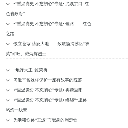
•“重温党史 不忘初心”专题• 尤溪京口“红
色省政府”
•“重温党史 不忘初心”专题• 镜路——红色
之路
傲立苍穹 荫庇大地——致敬霞浦苏区“双
英”许旺、戴炳辉烈士
“炮弹大王”甄荣典
习近平曾这样保护一座有故事的院落
•“重温党史 不忘初心”专题• 再读重阳
•“重温党史 不忘初心”专题• 绵绵千里路
悠悠一线牵
为浙赣铁路“工运”而献身的周楚钦