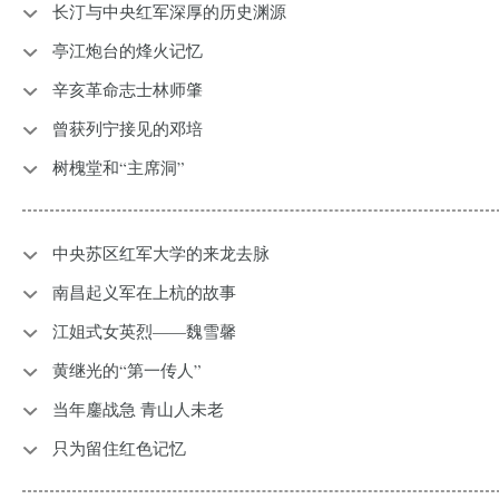
长汀与中央红军深厚的历史渊源
亭江炮台的烽火记忆
辛亥革命志士林师肇
曾获列宁接见的邓培
树槐堂和“主席洞”
中央苏区红军大学的来龙去脉
南昌起义军在上杭的故事
江姐式女英烈——魏雪馨
黄继光的“第一传人”
当年鏖战急 青山人未老
只为留住红色记忆