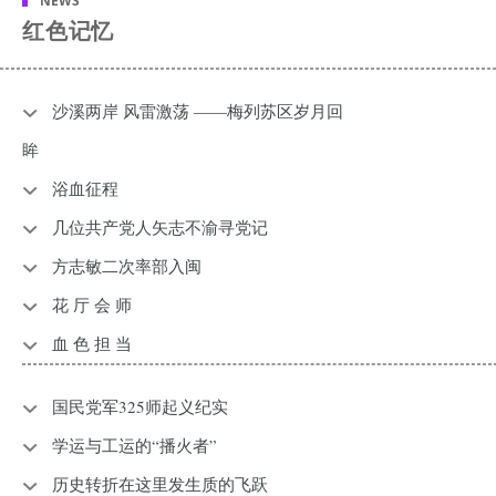
NEWS
红色记忆
沙溪两岸 风雷激荡 ——梅列苏区岁月回
眸
浴血征程
几位共产党人矢志不渝寻党记
方志敏二次率部入闽
花 厅 会 师
血 色 担 当
国民党军325师起义纪实
学运与工运的“播火者”
历史转折在这里发生质的飞跃