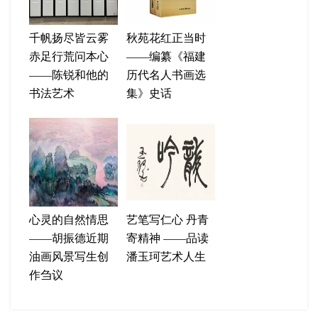
千帆扬尽皆云雾
秋苑花红正当时
赤足行荒问本心
——编纂《福建
——陈锐和他的
历代名人书画选
书法艺术
集》史话
心灵的自然情思
艺笔写仁心 丹青
——胡振德近期
寄精神 ——品读
油画风景写生创
潘玉珂艺术人生
作刍议