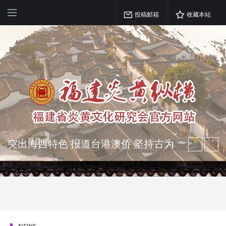
投稿邮箱
收藏本站
突出海西特色 报道台港澳侨 坚持古为
今用 力求雅俗共赏
弘扬优秀文化 振奋民族精神 介绍民族
瑰宝 宣传中华精英