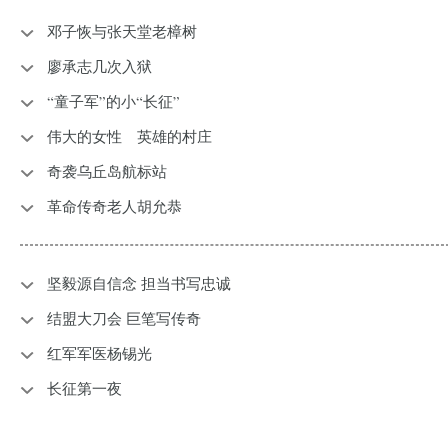
邓子恢与张天堂老樟树
廖承志几次入狱
“童子军”的小“长征”
伟大的女性 英雄的村庄
奇袭乌丘岛航标站
革命传奇老人胡允恭
坚毅源自信念 担当书写忠诚
结盟大刀会 巨笔写传奇
红军军医杨锡光
长征第一夜