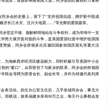
万张选票，直接影响着美国大选，同乡会因此被朝野力量称
在同乡会的史册上，留下了“支持祖国抗战，拥护新中国成
赈济长江水灾、汶川大地震……”等光辉的爱国篇章。
建同乡坚定不移、旗帜鲜明地站在斗争前列，成为华埠中一支
反华势力展开面对面的斗争，是美国爱国社团中维护祖国国
度赞扬，同乡会侨领多次应邀回国参加国庆观礼等重大活
业，为海峡西岸经济区建设献力，同时积极引导美国中小企
智的“窗口”，从而密切了与家乡的联系，同乡会的侨领因
青年联会等聘为荣誉会长、副会长等，并作为特邀代表列席
有会务活动。担任办公室主任后，几乎坐镇同乡会，事无大
。郑棋说，旅美福建乡亲有80万之众，每天什么事都会发