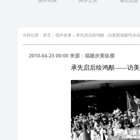
国学经典
闽学之光
海丝悠远
当前位置：
首页
››
境外炎黄
››
承先启后绘鸿猷 --访美国福建同乡
2010-04-23 00:00 来源：福建炎黄纵横
承先启后绘鸿猷——访美