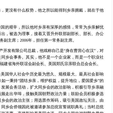
力，更没有什么权势，他之所以能得到乡亲拥戴，就在于他
异国的艰辛，所以他对乡亲有深厚的感情，常常为乡亲解忧
颖而出，被选为理事，接着又晋升外联部副部长、部长、办公
常务副主席；2006年，担任第一常务副主席。
产开发有限公司总裁，他戏称自己是“身在曹营心在汉”，对
是同乡会事务。其实，他不是一个企业家，而是一个职业社
福建省海外联谊会副会长、美国郑氏宗亲联合总会会长。
是美国华人社会中历史最为悠久、规模最大、最具社会影响
终如一秉持“团结乡亲，维护权益，提升地位，爱国爱乡”的
，发展会务活动，扩大同乡会的政治影响，积极引导乡亲融
频频走出华埠，接触美国朝野政治力量；鼓励会员积极参选
同乡会的政治主张；用选票作筹码，吸引美国政坛关注。由
，同乡会侨领因此被邀请参加总统宣誓就职典礼；当时总统