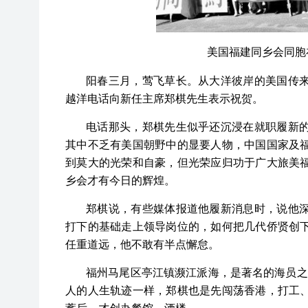
美国福建同乡会同胞
阳春三月，莺飞草长。从大洋彼岸的美国传
越洋电话向新任主席郑棋先生表示祝贺。
电话那头，郑棋先生似乎还沉浸在就职履新
其中不乏有美国朝野中的显要人物，中国国家及
到莫大的光荣和自豪，但光荣应归功于广大旅美
乡会才有今日的辉煌。
郑棋说，有些媒体报道他履新消息时，说他
打下的基础走上领导岗位的，如何把几代侨贤创
任重道远，他不敢有半点懈怠。
福州马尾区亭江镇濒江派海，是著名的海员之乡
人的人生轨迹一样，郑棋也是先闯荡香港，打工
蓄后，才创办餐馆、酒楼。