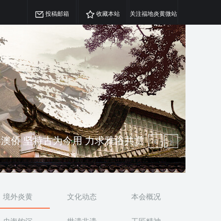
投稿邮箱
收藏本站
关注福地炎黄微站
澳侨 坚持古为今用 力求雅俗共赏
精神 介绍民族瑰宝 宣传中华精英
境外炎黄
文化动态
本会概况