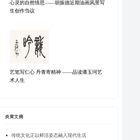
心灵的自然情思——胡振德近期油画风景写
生创作刍议
艺笔写仁心 丹青寄精神 ——品读潘玉珂艺
术人生
炎黄文摘
传统文化正以鲜活姿态融入现代生活