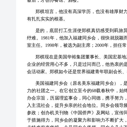
郑棋坦言，他没有高深学历，也没有雄厚财
有扎扎实实的根基。
是的，底层打工生涯使郑棋真切感受到羁旅
纾难。1981年，他加入福建同乡会，很快就脱
室主任。1998年，被选为副主席；2000年，担任
郑棋现在是美国华裕集团董事长、美国宏基地
企业的经营用心不多，只是过问而已，他热衷的
会活动家。郑棋如今还是世界福建青年联副会长、
美国福建同乡会（原名美东福建同乡会），
力的社团之一。在它创立至今的68载春秋中，始
办会宗旨，历届理监事会，同心同德，携手努力
入主流社会，提升乡亲的社会地位。同乡会领导
参政；创办机关刊物《中国侨声》及网站，宣传
于措施得力，同乡会的凝聚力和影响力不断扩大