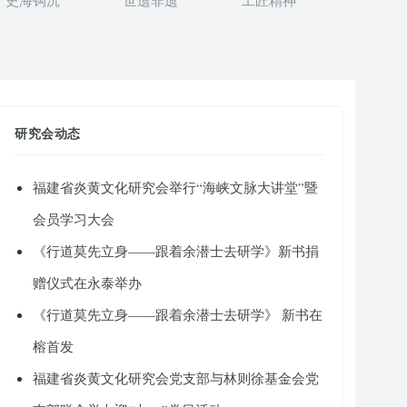
史海钩沉
世遗非遗
工匠精神
研究会动态
福建省炎黄文化研究会举行“海峡文脉大讲堂”暨
会员学习大会
《行道莫先立身——跟着余潜士去研学》新书捐
赠仪式在永泰举办
《行道莫先立身——跟着余潜士去研学》 新书在
榕首发
福建省炎黄文化研究会党支部与林则徐基金会党