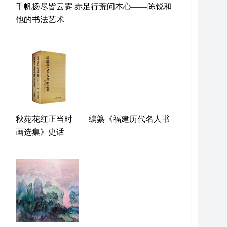
千帆扬尽皆云雾 赤足行荒问本心——陈锐和
他的书法艺术
秋苑花红正当时——编纂《福建历代名人书
画选集》史话