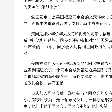
卡特也前来华埠，会见同乡会侨领。同乡会几十
为美国的“第51个洲”。
爱国爱乡，是美国福建同乡会的光荣传统，
立、声援中国重返联合国，支持北京申办奥运会，
美国是海外华侨华人反“独”促统的前沿，福
反“独”促统的劲旅。同乡会还针锋相对地与国际
际声誉的主力军。同乡会因此得到祖国政府的高
动。
美国福建同乡会还积极动员乡亲回乡投资兴
业家到福建投资，使同乡会成为福建在美国引资引
而被福建省的海外联谊会、海外交流协会、世界
省政协会议，共商国是。
自从加入同乡会后，郑棋参与了同乡会的所
小，都亲历亲为。走上领导岗位后，一样事必躬亲
生，他们求助于同乡会，同乡会不能让他们失望。