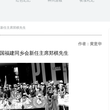
红色记忆
神州游屐
夜读札记
会新任主席郑棋先生
作者：黄意华
国福建同乡会新任主席郑棋先生