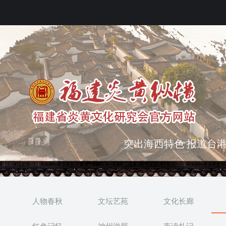
突出海西特色 报道台港
弘扬优秀文化 振奋民族
人物春秋
文坛艺苑
文化长廊