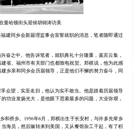
在曼哈顿街头迎候胡锦涛访美
来福建同乡会新届理监事会宣誓就职的消息，笔者随即通过
的兴奋之中。他告诉笔者，就职典礼十分隆重，嘉宾云集，
福建省、福州市有关部门也都致电祝贺。郑棋说，他为此感
福建乡亲和同乡会历届领导，正是他们不懈的努力奋斗，同
深孚众望，实至名归，他认为实不敢当。他是踏着历届领导
下的功业发扬光大，是他眼下思索最多的问题，大业弥艰，
和侨乡。1956年6月，郑棋出生于长安村，与许多先辈乡
、当海员，然后辗转来到美国，又从餐馆杂工干起，有了积