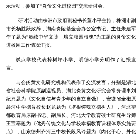
示活动，参加了“炎帝文化进校园”交流研讨会。
研讨活动由株洲市政府副秘书长董小平主持，株洲市副
市长杨胜跃致辞，湖南炎陵基金会办公室书记、主任朱建军
作了题为“赓续中华文脉，培立校园根魂”为主题的炎帝文化
进校园工作情况汇报。
试点学校代表樟树坪小学、明德小学分明作了汇报发
言。
与会炎黄文化研究机构代表作了交流发言，分别是湖北
省社会科学院原副巡视员、湖北炎黄文化研究会常务理事刘
纪兴题为《文化自信与青少年的自立自强》，安徽省全椒原
襄河中学德育校长赵龙题为《培根铸魂立德树人》，河北望
都教育局原副书记、副局长、河北大学教育硕士研究生导师
王宝寨题为《优秀传统文化与学校幸福教育课程体系实施要
点》，山东德州齐河三中校长段风玲题为《内化于心、外化