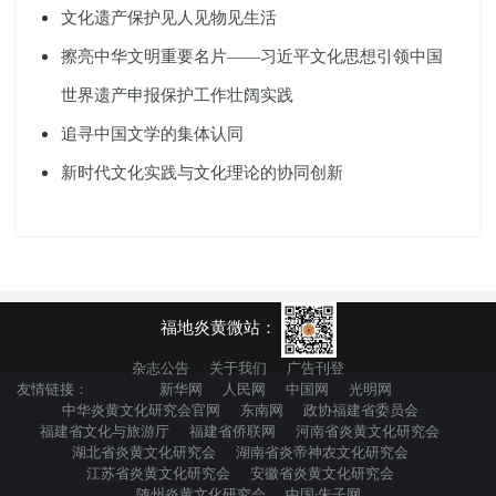
文化遗产保护见人见物见生活
擦亮中华文明重要名片——习近平文化思想引领中国
世界遗产申报保护工作壮阔实践
追寻中国文学的集体认同
新时代文化实践与文化理论的协同创新
福地炎黄微站：
杂志公告
关于我们
广告刊登
友情链接：
新华网
人民网
中国网
光明网
中华炎黄文化研究会官网
东南网
政协福建省委员会
福建省文化与旅游厅
福建省侨联网
河南省炎黄文化研究会
湖北省炎黄文化研究会
湖南省炎帝神农文化研究会
江苏省炎黄文化研究会
安徽省炎黄文化研究会
随州炎黄文化研究会
中国·朱子网