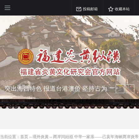
投稿邮箱
收藏本站
弘扬优秀文化 振奋民族精神 介绍民族
瑰宝 宣传中华精英
突出海西特色 报道台港澳侨 坚持古为
今用 力求雅俗共赏
当前位置：
首页
››
境外炎黄
››
两岸同始祖 中华一家亲——己亥年海峡两岸炎帝