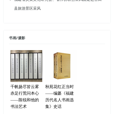
县旅游景区采风
书画
/
摄影
千帆扬尽皆云雾
秋苑花红正当时
赤足行荒问本心
——编纂《福建
——陈锐和他的
历代名人书画选
书法艺术
集》史话