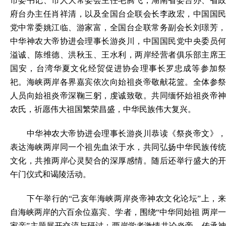
市委书记、市人大常委会主任毛腾飞，湖南省委台办、省政
府台办主任肖祥清，以及全国台企联会长李政宏，中国国民
党中常委姚江临、游家富，全国台企联常务副会长刘璟芳，
中华神农大帝协进会理事长游炎川，中国国民党中央委员何
溢诚、陈维德、洪秋玉、王水利，两岸经营者俱乐部主席王
国安，台湾华夏文化经贸促进协会理事长罗忠成等参加祭
祀。海峡两岸各界嘉宾依次向始祖炎帝敬献花篮。全体参祭
人员向始祖炎帝深鞠三躬，虔诚致敬。共同缅怀始祖炎帝神
农氏，祈愿伟大祖国繁荣昌盛，中华民族伟大复兴。
中华神农大帝协进会理事长游炎川恭读《祭炎帝文》，
表达海峡两岸同一个祖先血浓于水，共同弘扬中华民族传统
文化，共推两岸心灵契合的深厚感情。随后还举行盛大的开
午门仪式和谒陵活动。
下午举行的“己亥年海峡两岸炎帝神农文化论坛”上，来
自海峡两岸的六百余位嘉宾、学者，围绕“中华同始祖 两岸一
家亲”主题展开交流与研讨；两岸学者激情共论炎帝，传承神