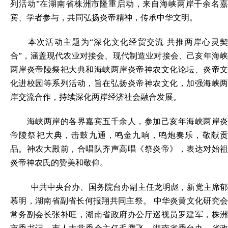
列活动”在湖南省株洲市隆重启动，来自海峡两岸千余名嘉
宾、学者参与，共同弘扬炎帝精神，传承中华文明。
本次活动主题为“深化文化经贸交流 共推两岸心灵契
合”，涵盖现代农业对接会、现代制造业对接会、己亥年海峡
两岸炎帝陵祭祀大典和海峡两岸炎帝神农文化论坛、炎帝文
化进校园等系列活动，旨在弘扬炎帝神农文化，加强海峡两
岸交流合作，持续深化两岸经济社会融合发展。
海峡两岸的各界嘉宾五千余人，参加己亥年海峡两岸炎
帝陵祭祀大典，击鼓九通，鸣金九响，鸣炮奏乐，敬献贡
品。神农大殿前，合唱队齐声高唱《祭炎帝》，表达对始祖
炎帝神农氏的赞美和敬仰。
中共中央台办、国务院台办副主任龙明彪，新党主席郁
慕明，湖南省副省长何报翔共同主祭。 中华炎黄文化研究会
常务副会长张补旺，湖南省政府办公厅巡视员罗建军，株洲