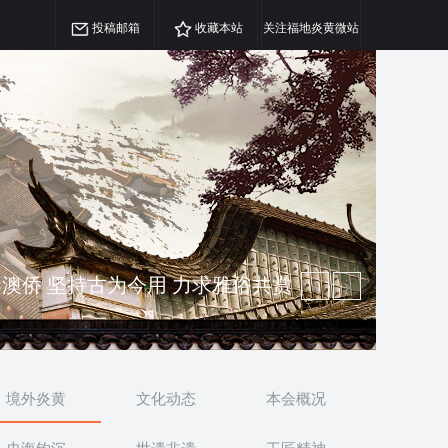
投稿邮箱
收藏本站
关注福地炎黄微站
精神 介绍民族瑰宝 宣传中华精英
澳侨 坚持古为今用 力求雅俗共赏
境外炎黄
文化动态
本会概况