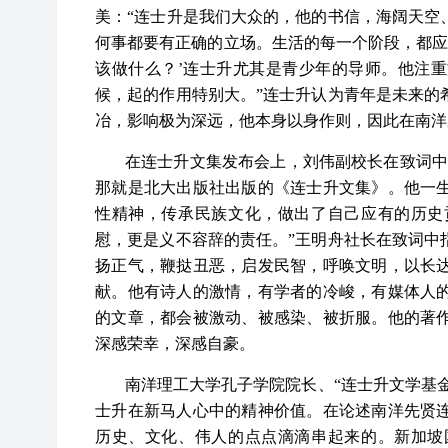
美：“连士升是我们大众的，他的书信，海阔天空
何事都要有正确的立场。生活的每一个阶段，都应该
该做什么？’连士升尤其是青少年的导师。他注
候，起的作用特别大。”连士升认为青年是未来的
冶，影响极为深远，他本身以身作则，因此在南洋
在连士升文集发布会上，刘伟副校长在致词中
那就是北大出版社出版的《连士升文集》。他一
性精神，传承民族文化，做出了自己应有的历史
慰，更是义不容辞的责任。”王明舟社长在致词中
扬正气，鞭挞丑恶，启发民智，呼唤文明，以长
献。他有诗人的激情，有学者的冷峻，有媒体人
的文章，都会被激动、被感染、被折服。他的著
深感荣幸，深感自豪。
南洋理工大学孔子学院院长、“连士升文学基金
士升在新马人心中的精神价值。在论述南洋先贤
历史、文化、伟人的点点滴滴串起来的。新加坡