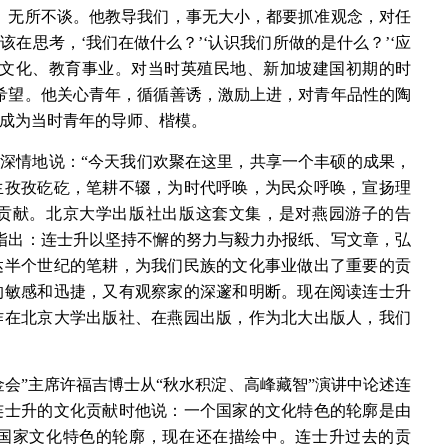
、无所不谈。他教导我们，事无大小，都要抓准观念，对任
在思考，‘我们在做什么？’‘认识我们所做的是什么？’‘应
重文化、教育事业。对当时英殖民地、新加坡建国初期的时
希望。他关心青年，循循善诱，激励上进，对青年品性的陶
成为当时青年的导师、楷模。
深情地说：“今天我们欢聚在这里，共享一个丰硕的成果，
生孜孜矻矻，笔耕不辍，为时代呼唤，为民众呼唤，宣扬理
贡献。北京大学出版社出版这套文集，是对燕园游子的告
指出：连士升以坚持不懈的努力与毅力办报纸、写文章，弘
达半个世纪的笔耕，为我们民族的文化事业做出了重要的贡
的敏感和迅捷，又有观察家的深邃和明断。现在阅读连士升
作在北京大学出版社、在燕园出版，作为北大出版人，我们
会”主席许福吉博士从“秋水积淀、高峰藏智”演讲中论述连
连士升的文化贡献时他说：一个国家的文化特色的轮廓是由
国家文化特色的轮廓，现在还在描绘中。连士升过去的贡