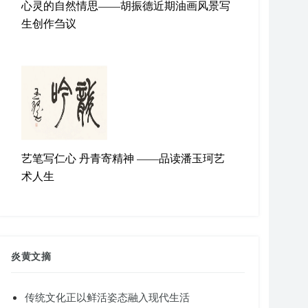
心灵的自然情思——胡振德近期油画风景写
生创作刍议
艺笔写仁心 丹青寄精神 ——品读潘玉珂艺
术人生
炎黄文摘
传统文化正以鲜活姿态融入现代生活