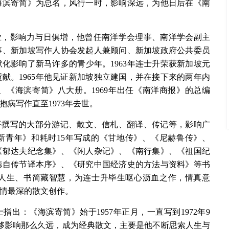
海滨寄简》为总名，风行一时，影响深远，为他日后在《南
事业，影响力与日俱增，他曾任南洋学会理事、南洋学会副主
事、新加坡写作人协会发起人兼顾问、新加坡政府公共委员
化影响了新马许多的青少年。1963年连士升荣获新加坡元
献。1965年他见证新加坡独立建国，并在接下来的两年内
《海滨寄简》八大册。1969年出任《南洋商报》的总编
抱病写作直至1973年去世。
平撰写的大部分游记、散文、信札、翻译、传记等，影响广
新青年》和耗时15年写成的《甘地传》、《尼赫鲁传》、
《郁达夫纪念集》、《闲人杂记》、《南行集》、《祖国纪
德自传节译本序》、《研究中国经济史的方法与资料》等书
人生、书简藏智慧，为连士升毕生呕心沥血之作，情真意
情最深的散文创作。
出：《海滨寄简》始于1957年正月，一直写到1972年9
能够影响那么久远，成为经典散文，主要是他不断思索人生与