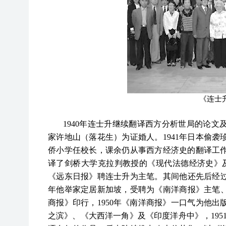
《连士
1940年连士升继续翻译西方分析世局的论
家许地山（落花生）为证婚人。1941年日本偷
侨小学任校长，课余仍从事西方经济史的翻译工
译了剑桥大学克拉判教授的《现代法德经济史》及
《远东日报》聘连士升为主笔。其间他还先后经过
年他举家定居新加坡，受聘为《南洋商报》主笔、
商报》印行，1950年《南洋商报》一口气为他
之滨》、《大西洋一角》及《印度洋舟中》，1951