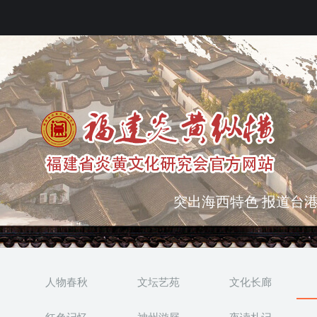
弘扬优秀文化 振奋民族
突出海西特色 报道台港
人物春秋
文坛艺苑
文化长廊