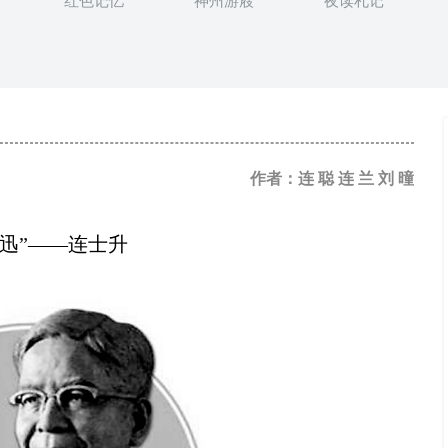
红色记忆
神州游屐
夜读札记
作者：连 聪 连 兰 刘 曈
鲁迅”——连士升