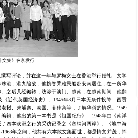
升文集》在京发行
文及撰写评论，并在这一年与罗梅女士在香港举行婚礼，文学
袭珍珠港，港九陷敌，他携眷乘难民船赴安南居住，在一所华
作。之后几经辗转，跋涉于澳门、越南，在越南期间，他翻
《近代英国经济史》。1945年8月日本无条件投降，西贡
老挝、柬埔寨、泰国、菲律宾等，了解华侨的情况。1949
编辑，他出的第一本书是《祖国纪行》，1948年由《南洋
出版了四本欧洲之行的采访记录之《塞纳河两岸》、《地中海
-1963年之间，他共有六本散文集面世，都是情文并茂，挥