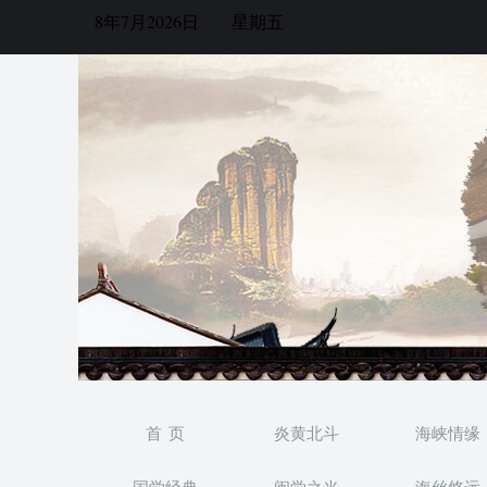
8年7月2026日
星期五
首 页
炎黄北斗
海峡情缘