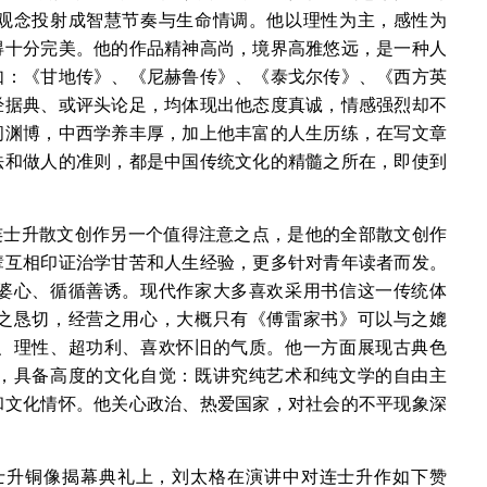
观念投射成智慧节奏与生命情调。他以理性为主，感性为
得十分完美。他的作品精神高尚，境界高雅悠远，是一种人
如：《甘地传》、《尼赫鲁传》、《泰戈尔传》、《西方英
经据典、或评头论足，均体现出他态度真诚，情感强烈却不
问渊博，中西学养丰厚，加上他丰富的人生历练，在写文章
法和做人的准则，都是中国传统文化的精髓之所在，即使到
连士升散文创作另一个值得注意之点，是他的全部散文创作
辈互相印证治学甘苦和人生经验，更多针对青年读者而发。
婆心、循循善诱。现代作家大多喜欢采用书信这一传统体
之恳切，经营之用心，大概只有《傅雷家书》可以与之媲
、理性、超功利、喜欢怀旧的气质。他一方面展现古典色
，具备高度的文化自觉：既讲究纯艺术和纯文学的自由主
和文化情怀。他关心政治、热爱国家，对社会的不平现象深
连士升铜像揭幕典礼上，刘太格在演讲中对连士升作如下赞