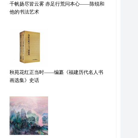
千帆扬尽皆云雾 赤足行荒问本心——陈锐和
他的书法艺术
秋苑花红正当时——编纂《福建历代名人书
画选集》史话