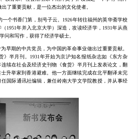
做出了重要贡献，是一位杰出的文化使者。
县的一个书香门第，别号子云。1926年转往福州的英华斋学校
（1951年并入北京大学）深造，攻读经济学，1931年从燕
学问和写作，获得了经济学硕士。
曾为早期的中共党员，为中国的革命事业做出过重要贡献。
》半月刊。1931年开始为京沪知名报纸杂志如《东方杂
5年连续在社会及经济史刊物《食货》半月刊上发表论文，翻
，连士升举家到香港避难。他一方面继续完成在北平翻译未完
担任国际通讯社编辑，兼任岭南大学文学院教授，并从事经