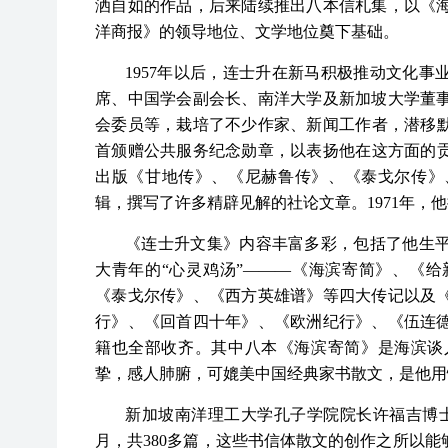
洒自如的作品，后来陆续推出八本信札集，以《
洋商报》的领导地位、文学地位奠下基础。
1957年以后，连士升在新马积极推动文化
席、中国学会副会长、南洋大学及新加坡大学董
会委员等，栽培了不少作家、新闻工作者，潜移默
首颁赠公共服务纪念勋章，以表扬他在这方面的贡
出版《甘地传》、《尼赫鲁传》、《泰戈尔传》、
辑，撰写了许多精辟见解的社论文章。1971年，他
《连士升文集》内容丰富多彩，包括了他生
大青年的“心灵鸡汤”———《海滨寄简》、《给
《泰戈尔传》、《西方英雄谱》等四大传记以及
行》、《回首四十年》、《欧洲纪行》、《伍连
籍也全部收齐。其中八本《海滨寄简》是海滨谈
挚，感人肺腑，可媲美中国经典家书散文，是他用
新加坡南洋理工大学孔子学院院长许福吉博士指
月，共380多篇，这些书信体散文的创作之所以