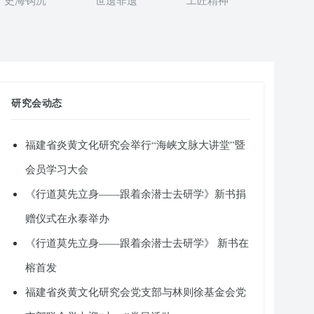
史海钩沉
世遗非遗
工匠精神
研究会动态
福建省炎黄文化研究会举行“海峡文脉大讲堂”暨
会员学习大会
《行道莫先立身——跟着余潜士去研学》新书捐
赠仪式在永泰举办
《行道莫先立身——跟着余潜士去研学》 新书在
榕首发
福建省炎黄文化研究会党支部与林则徐基金会党