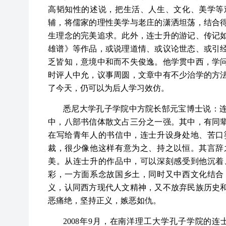
高韬知性的述说，把生活、人生、文化、美学等
辅，将儒家的理性美学与老庄的潇洒坦荡，结合
生理念的完美追求。此外，连士升的游记、传记
雄谱》等作品，或说理道情、或议论世态、或引
乏皆知，意境中和而不失俊逸。他学贯中西，学
时评人中允，议事周圆，文章中有不少治学的方
了今天，仍可以为后人学习效仿。
悉尼大学孔子学院中方院长郜元宝博士说：
中，八部书信体散文占三分之一强。其中，有同
在写给青年人的书信中，连士升设身处地、苦口
裁，很少像他这样有意为之、持之以恒。其言辞
美。从连士升的作品中，可以深刻感受到他沉着
彩，一方面系念故国乡土，同时又中西文化结合
义，认同西方现代人文精神，又不放弃民族历史
恶痛绝，坚持正义，嫉恶如仇。
2008年9月，在南洋理工大学孔子学院的