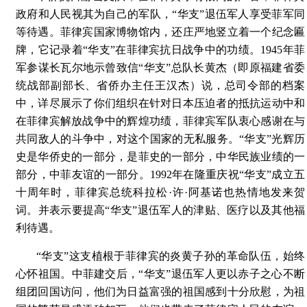
政府和人民视其为自己的军队，“华支”退伍军人享受菲军同
等待遇。菲律宾国家博物馆内，还庄严地竖立着一个纪念匾
牌，它记录着“华支”在菲律宾抗日战争中的功绩。1945年菲
军参谋长瓦尔地示曾致信“华支”总队长黄杰（即原福建省委
统战部副部长、省侨办主任王汉杰）说，总司令部的档案
中，详尽展示了你们组织在针对日本压迫者的抵抗运动中和
在菲律宾解放战争中的辉煌功绩，菲律宾军队衷心感谢在与
共同敌人的斗争中，对这个国家的无私服务。“华支”光辉历
史是华侨史的一部分，是菲史的一部分，中华民族业绩的一
部分，中菲友谊的一部分。1992年在隆重庆祝“华支”成立五
十周年时，菲律宾总统科拉松·许·阿基诺也热情地发来贺
词。并表示要提高“华支”退伍军人的津贴、医疗以及其他福
利待遇。
“华支”这支植根于菲律宾的炎黄子孙的革命队伍，始终
心怀祖国。中菲建交后，“华支”退伍军人更以赤子之心不断
组团回国访问，他们为日益富强的祖国感到十分欣慰，为祖