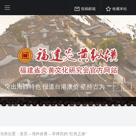
投稿邮箱
收藏本站
突出海西特色 报道台港澳侨 坚持古为
今用 力求雅俗共赏
弘扬优秀文化 振奋民族精神 介绍民族
瑰宝 宣传中华精英
当前位置：
首页
››
境外炎黄
››
菲律宾的“红色之旅”