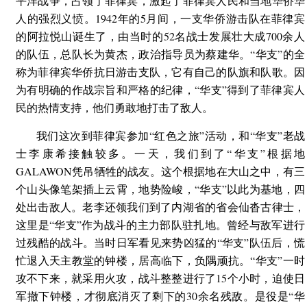
平洋战争，占领了菲律宾，激起了菲律宾人民和当地华侨华
人的强烈义愤。1942年的5月间，一支华侨游击队在菲律宾
的阿拉悦山诞生了，由当时的52名战士发展壮大成700余人
的队伍，总队长为黄杰，政治指导员为蔡建华。“华支”的全
称为菲律宾华侨抗日游击支队，它有自己的队旗和队歌。因
为有明确的作战宗旨和严格的纪律，“华支”得到了菲律宾人
民的热情支持，他们勇敢地打击了敌人。
我们这次到菲律宾参加“红色之旅”活动，和“华支”老战
士李康希接触较多。一天，我们到了“华支”根据地
GALAWON凭吊牺牲的战友。这个根据地在大山之中，有三
个山头像笔架插上云霄，地势险峻，“华支”以此为基地，四
处出击敌人。老李还领我们到了内湖省的省会仙沓古律士，
这里是“华支”作为战斗的主力部队驻扎地。曾经与敌军进行
过残酷的战斗。当时日军看见来势凶猛的“华支”队伍后，慌
忙退入天主教堂的钟楼，居高临下，负隅顽抗。“华支”一时
攻不下来，就采用火攻，战斗整整进行了15个小时，迫使日
军撤下钟楼，才彻底消灭了剩下的30余名残敌。是役是“华