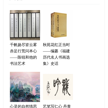
千帆扬尽皆云雾
秋苑花红正当时
赤足行荒问本心
——编纂《福建
——陈锐和他的
历代名人书画选
书法艺术
集》史话
心灵的自然情思
艺笔写仁心 丹青