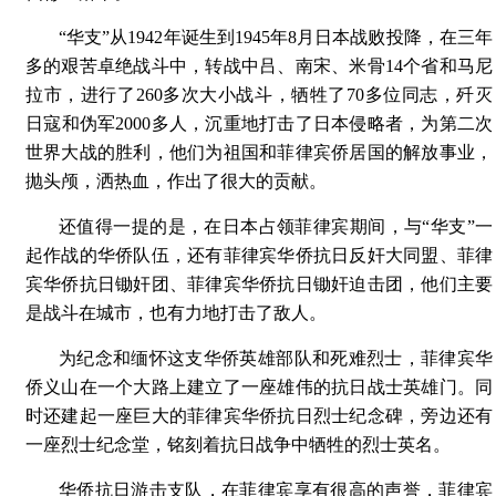
“华支”从1942年诞生到1945年8月日本战败投降，在三年
多的艰苦卓绝战斗中，转战中吕、南宋、米骨14个省和马尼
拉市，进行了260多次大小战斗，牺牲了70多位同志，歼灭
日寇和伪军2000多人，沉重地打击了日本侵略者，为第二次
世界大战的胜利，他们为祖国和菲律宾侨居国的解放事业，
抛头颅，洒热血，作出了很大的贡献。
还值得一提的是，在日本占领菲律宾期间，与“华支”一
起作战的华侨队伍，还有菲律宾华侨抗日反奸大同盟、菲律
宾华侨抗日锄奸团、菲律宾华侨抗日锄奸迫击团，他们主要
是战斗在城市，也有力地打击了敌人。
为纪念和缅怀这支华侨英雄部队和死难烈士，菲律宾华
侨义山在一个大路上建立了一座雄伟的抗日战士英雄门。同
时还建起一座巨大的菲律宾华侨抗日烈士纪念碑，旁边还有
一座烈士纪念堂，铭刻着抗日战争中牺牲的烈士英名。
华侨抗日游击支队，在菲律宾享有很高的声誉，菲律宾