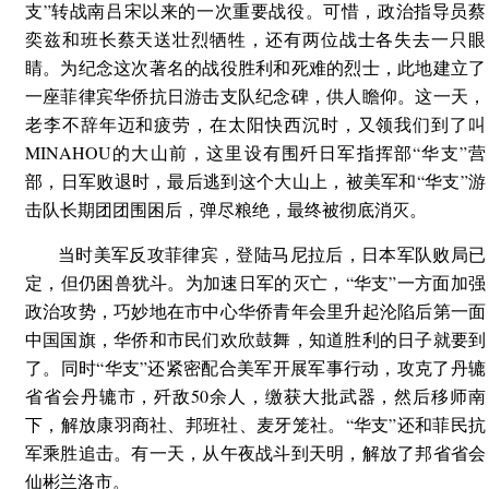
支”转战南吕宋以来的一次重要战役。可惜，政治指导员蔡
奕兹和班长蔡天送壮烈牺牲，还有两位战士各失去一只眼
睛。为纪念这次著名的战役胜利和死难的烈士，此地建立了
一座菲律宾华侨抗日游击支队纪念碑，供人瞻仰。这一天，
老李不辞年迈和疲劳，在太阳快西沉时，又领我们到了叫
MINAHOU的大山前，这里设有围歼日军指挥部“华支”营
部，日军败退时，最后逃到这个大山上，被美军和“华支”游
击队长期团团围困后，弹尽粮绝，最终被彻底消灭。
当时美军反攻菲律宾，登陆马尼拉后，日本军队败局已
定，但仍困兽犹斗。为加速日军的灭亡，“华支”一方面加强
政治攻势，巧妙地在市中心华侨青年会里升起沦陷后第一面
中国国旗，华侨和市民们欢欣鼓舞，知道胜利的日子就要到
了。同时“华支”还紧密配合美军开展军事行动，攻克了丹辘
省省会丹辘市，歼敌50余人，缴获大批武器，然后移师南
下，解放康羽商社、邦班社、麦牙笼社。“华支”还和菲民抗
军乘胜追击。有一天，从午夜战斗到天明，解放了邦省省会
仙彬兰洛市。