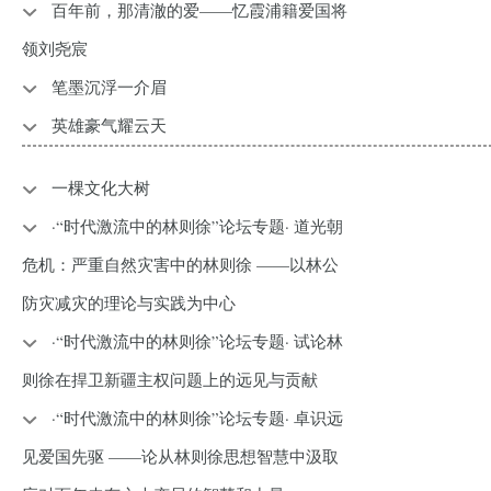
​百年前，那清澈的爱——忆霞浦籍爱国将
领刘尧宸
笔墨沉浮一介眉
英雄豪气耀云天
一棵文化大树
·“时代激流中的林则徐”论坛专题· 道光朝
危机：严重自然灾害中的林则徐 ——以林公
防灾减灾的理论与实践为中心
·“时代激流中的林则徐”论坛专题· 试论林
则徐在捍卫新疆主权问题上的远见与贡献
·“时代激流中的林则徐”论坛专题· 卓识远
见爱国先驱 ——论从林则徐思想智慧中汲取