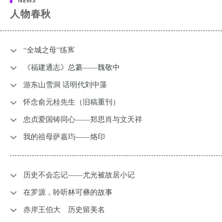
NEWS
人物春秋
“全城之母”练寯
《福建通志》总纂——魏敬中
游东山雪洞 话明代刘中藻
怀念俞元桂先生（旧稿重刊）
忠贞爱国铸同心——郑思肖与文天祥
我的祖母萨嘉玙——烙印
历史不会忘记——尤光被故居小记
在罗源，聆听林可彝的故事
赤岸王伯大 历史留美名