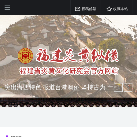
投稿邮箱
收藏本站
突出海西特色 报道台港澳侨 坚持古为
今用 力求雅俗共赏
弘扬优秀文化 振奋民族精神 介绍民族
瑰宝 宣传中华精英