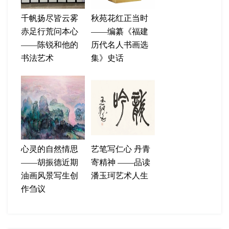
千帆扬尽皆云雾
秋苑花红正当时
赤足行荒问本心
——编纂《福建
——陈锐和他的
历代名人书画选
书法艺术
集》史话
心灵的自然情思
艺笔写仁心 丹青
——胡振德近期
寄精神 ——品读
油画风景写生创
潘玉珂艺术人生
作刍议