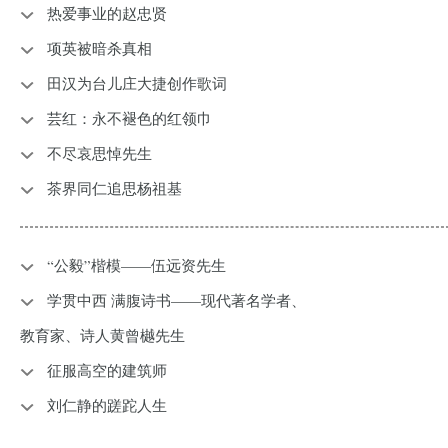
热爱事业的赵忠贤
项英被暗杀真相
田汉为台儿庄大捷创作歌词
​芸红：永不褪色的红领巾
不尽哀思悼先生
茶界同仁追思杨祖基
“公毅”楷模——伍远资先生
学贯中西 满腹诗书——现代著名学者、
教育家、诗人黄曾樾先生
征服高空的建筑师
刘仁静的蹉跎人生