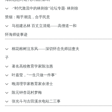
·“时代激流中的林则徐”论坛专题· 林则徐
禁烟：顺乎潮流，合乎民意
马祖建丛林 百丈立清规——高僧道一和
怀海师徒事迹
桐花榕树泣东风——深切怀念先师喆盦夫
子
著名高校教育学家陈汝惠
叶嘉莹，“一生只做一件事”
晚清理学家教育家余潜士
陈元钟杏花村梦梅
张光斗与古田溪水电站二三事