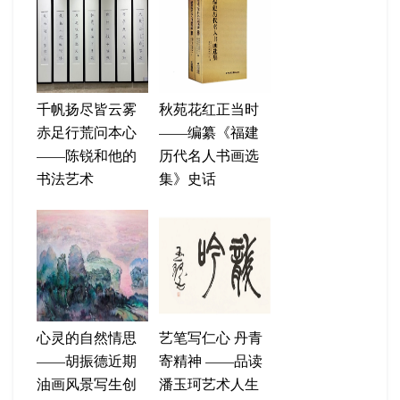
千帆扬尽皆云雾
秋苑花红正当时
赤足行荒问本心
——编纂《福建
——陈锐和他的
历代名人书画选
书法艺术
集》史话
心灵的自然情思
艺笔写仁心 丹青
——胡振德近期
寄精神 ——品读
油画风景写生创
潘玉珂艺术人生