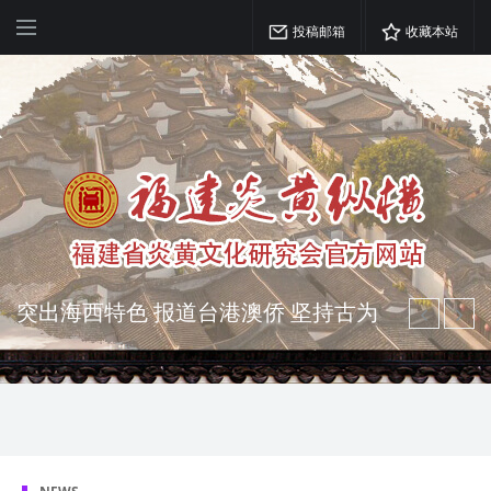
投稿邮箱
收藏本站
突出海西特色 报道台港澳侨 坚持古为
今用 力求雅俗共赏
弘扬优秀文化 振奋民族精神 介绍民族
瑰宝 宣传中华精英