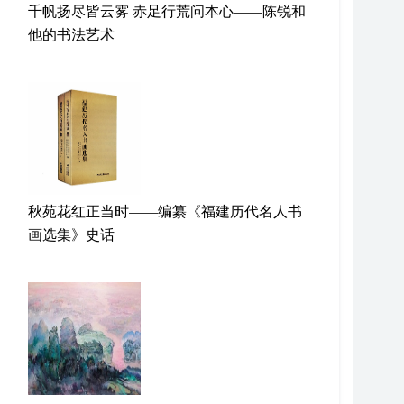
千帆扬尽皆云雾 赤足行荒问本心——陈锐和
他的书法艺术
秋苑花红正当时——编纂《福建历代名人书
画选集》史话