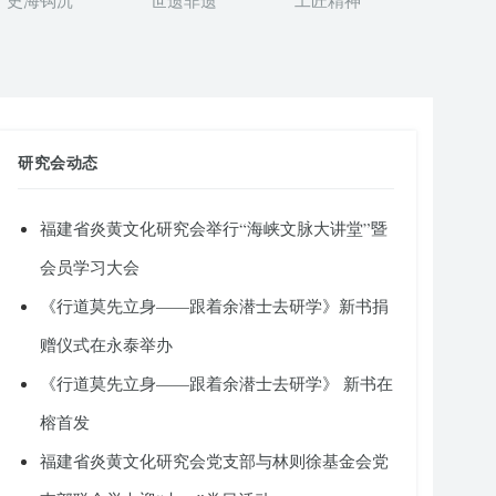
史海钩沉
世遗非遗
工匠精神
研究会动态
福建省炎黄文化研究会举行“海峡文脉大讲堂”暨
会员学习大会
《行道莫先立身——跟着余潜士去研学》新书捐
赠仪式在永泰举办
《行道莫先立身——跟着余潜士去研学》 新书在
榕首发
福建省炎黄文化研究会党支部与林则徐基金会党