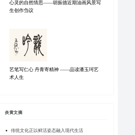
心灵的自然情思——胡振德近期油画风景写
生创作刍议
艺笔写仁心 丹青寄精神 ——品读潘玉珂艺
术人生
炎黄文摘
传统文化正以鲜活姿态融入现代生活