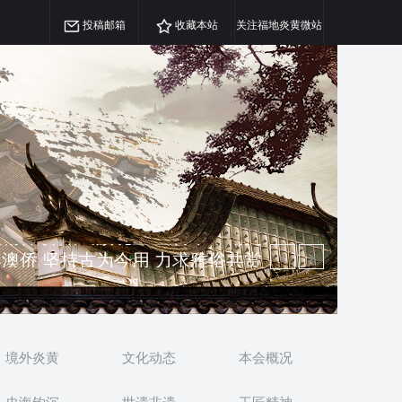
投稿邮箱
收藏本站
关注福地炎黄微站
澳侨 坚持古为今用 力求雅俗共赏
精神 介绍民族瑰宝 宣传中华精英
境外炎黄
文化动态
本会概况