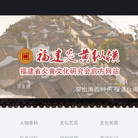
突出海西特色 报道台港
弘扬优秀文化 振奋民族
人物春秋
文坛艺苑
文化长廊