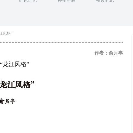
红色记忆
神州游屐
夜读札记
江风格”
作者：俞月亭
“龙江风格”