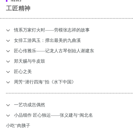
NEWS
工匠精神
情系万家灯火时——劳模张志祥的故事
女排工游凤玉：撑出最美的九曲溪
匠心传雅乐——记龙人古琴创始人谢建东
郑天赐与牛皮鼓
匠心之美
周芳“潜行四海”拍《水下中国》
​一艺功成岂偶然
小品细作 匠心独运——张义建与“闽北名
小吃”肉胰子