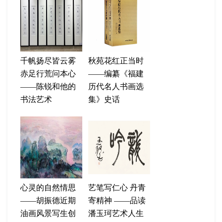
千帆扬尽皆云雾
秋苑花红正当时
赤足行荒问本心
——编纂《福建
——陈锐和他的
历代名人书画选
书法艺术
集》史话
心灵的自然情思
艺笔写仁心 丹青
——胡振德近期
寄精神 ——品读
油画风景写生创
潘玉珂艺术人生