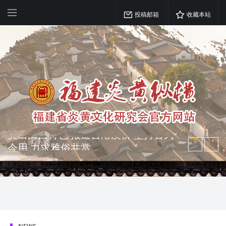
投稿邮箱
收藏本站
弘扬优秀文化 振奋民族精神 介绍民族
瑰宝 宣传中华精英
突出海西特色 报道台港澳侨 坚持古为
今用 力求雅俗共赏