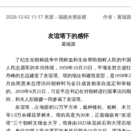
2020-12-02 11:17 来源：福建炎黄纵横
作者：葛瑞源
友谊塔下的感怀
葛瑞源
了纪念在朝鲜战争中用鲜血和生命帮助朝鲜人民的中国
人民志愿军的丰功伟绩，1959年10月25日，平壤名胜古迹牡
丹峰的北边建造了友谊塔。塔的地址和建筑造型，是1958年2
月由周恩来总理访问朝鲜时与金日成首相亲自选定和审核
的。2019年6月21日，习近平总书记在对朝鲜进行国事访问期
间，和夫人彭丽媛一同参谒了友谊塔。
友谊塔，占地面积12万平方米，栽种矮松、桧树、木兰
等1.9万余棵花草树木。塔的高度为30米，正面镶嵌有“友谊
塔”三个朝鲜文镏金大字，塔身由1025块花岗石和大理石组
成，象征中国人民志愿军的参战日期为10月25日，塔顶有一