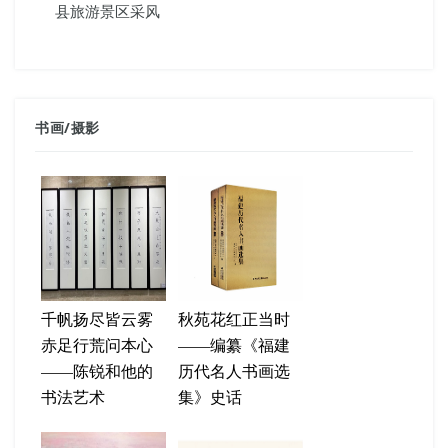
县旅游景区采风
书画
/
摄影
千帆扬尽皆云雾
秋苑花红正当时
赤足行荒问本心
——编纂《福建
——陈锐和他的
历代名人书画选
书法艺术
集》史话