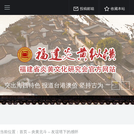
投稿邮箱
收藏本站
突出海西特色 报道台港澳侨 坚持古为
今用 力求雅俗共赏
弘扬优秀文化 振奋民族精神 介绍民族
瑰宝 宣传中华精英
当前位置：
首页
››
炎黄北斗
››
友谊塔下的感怀