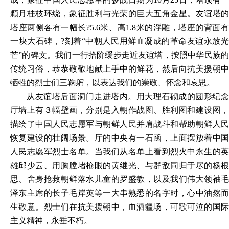
颗月桂枝环绕，象征胜利与光荣的巨大五角金星。友谊塔的
塔座两侧各有一幅长?5.6米、高1.8米的浮雕，塔座的背面有
一块大石碑，?刻着“中朝人民用鲜血凝成的革命友谊永放光
芒”的碑文。我们一行拾阶缓步走近友谊塔，按照中华民族的
传统习俗，恭恭敬敬地献上手中的鲜花，然后向抗美援朝中
牺牲的烈士们三鞠躬，以表达我们的崇敬、怀念和哀思。
从友谊塔后面洞门走进塔内。用大理石砌成的圆形纪念
厅墙上有３幅壁画，分别是入朝作战图、胜利图和建设图，
描绘了中国人民志愿军与朝鲜人民并肩战斗和帮助朝鲜人民
恢复建设的壮阔场景。厅的中央有一石函，上面摆放着中国
人民志愿军烈士名单。当我们从名单上看到烈火中永生的英
雄邱少云、用胸膛堵枪眼的黄继光、与群敌同归于尽的杨根
思、舍身抢救朝鲜落水儿童的罗盛教，以及我们伟大领袖毛
泽东主席的长子毛岸英等一大串熟悉的名字时，心中油然而
生敬意。烈士们在抗美援朝中，血洒疆场，可歌可泣的国际
主义精神，永垂不朽。