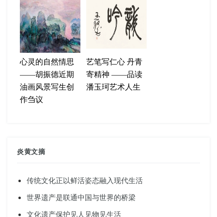
心灵的自然情思
艺笔写仁心 丹青
——胡振德近期
寄精神 ——品读
油画风景写生创
潘玉珂艺术人生
作刍议
炎黄文摘
传统文化正以鲜活姿态融入现代生活
世界遗产是联通中国与世界的桥梁
文化遗产保护见人见物见生活