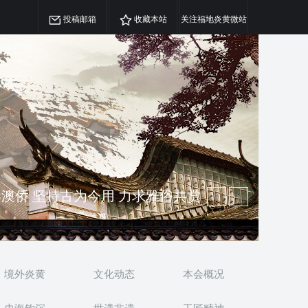
投稿邮箱
收藏本站
关注福地炎黄微站
澳侨 坚持古为今用 力求雅俗共赏
精神 介绍民族瑰宝 宣传中华精英
境外炎黄
文化动态
本会概况