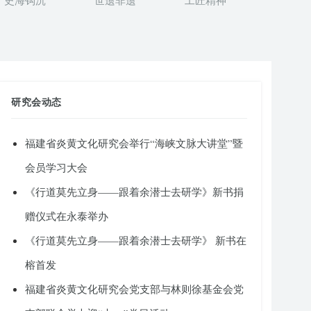
史海钩沉
世遗非遗
工匠精神
研究会动态
福建省炎黄文化研究会举行“海峡文脉大讲堂”暨
会员学习大会
《行道莫先立身——跟着余潜士去研学》新书捐
赠仪式在永泰举办
《行道莫先立身——跟着余潜士去研学》 新书在
榕首发
福建省炎黄文化研究会党支部与林则徐基金会党