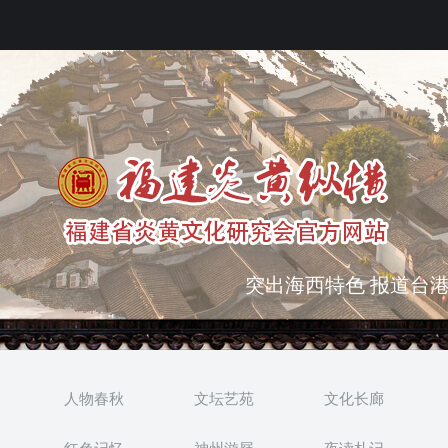
突出海西特色 报道台港
弘扬优秀文化 振奋民族
人物春秋
文坛艺苑
文化长廊