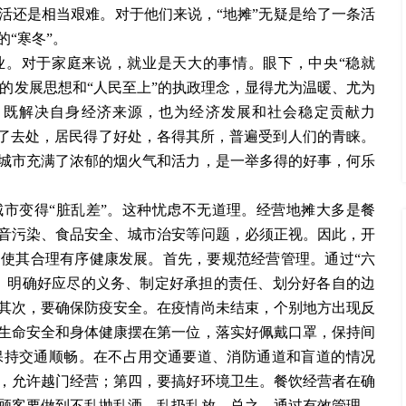
活还是相当艰难。对于他们来说，“地摊”无疑是给了一条活
“寒冬”。
就业。对于家庭来说，就业是天大的事情。眼下，中央“稳就
”的发展思想和“人民至上”的执政理念，显得尤为温暖、尤为
，既解决自身经济来源，也为经济发展和社会稳定贡献力
有了去处，居民得了好处，各得其所，普遍受到人们的青睐。
城市充满了浓郁的烟火气和活力，是一举多得的好事，何乐
市变得“脏乱差”。这种忧虑不无道理。经营地摊大多是餐
音污染、食品安全、城市治安等问题，必须正视。因此，开
使其合理有序健康发展。首先，要规范经营管理。通过“六
、明确好应尽的义务、制定好承担的责任、划分好各自的边
其次，要确保防疫安全。在疫情尚未结束，个别地方出现反
生命安全和身体健康摆在第一位，落实好佩戴口罩，保持间
保持交通顺畅。在不占用交通要道、消防通道和盲道的情况
，允许越门经营；第四，要搞好环境卫生。餐饮经营者在确
顾客要做到不乱抛乱洒，乱扔乱放。总之，通过有效管理，