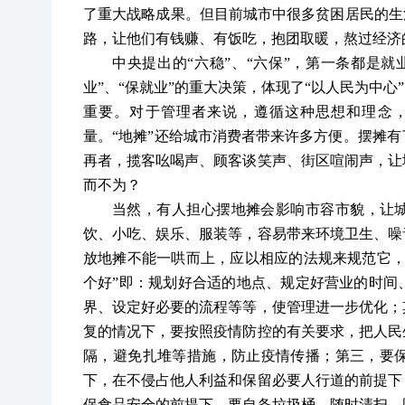
了重大战略成果。但目前城市中很多贫困居民的生
路，让他们有钱赚、有饭吃，抱团取暖，熬过经济的
中央提出的“六稳”、“六保”，第一条都是
业”、“保就业”的重大决策，体现了“以人民为中心
重要。对于管理者来说，遵循这种思想和理念
量。“地摊”还给城市消费者带来许多方便。摆摊
再者，揽客吆喝声、顾客谈笑声、街区喧闹声，让
而不为？
当然，有人担心摆地摊会影响市容市貌，让城
饮、小吃、娱乐、服装等，容易带来环境卫生、噪
放地摊不能一哄而上，应以相应的法规来规范它，
个好”即：规划好合适的地点、规定好营业的时间
界、设定好必要的流程等等，使管理进一步优化；
复的情况下，要按照疫情防控的有关要求，把人民
隔，避免扎堆等措施，防止疫情传播；第三，要
下，在不侵占他人利益和保留必要人行道的前提下
保食品安全的前提下，要自备垃圾桶，随时清扫。