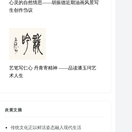
心灵的自然情思——胡振德近期油画风景写
生创作刍议
艺笔写仁心 丹青寄精神 ——品读潘玉珂艺
术人生
炎黄文摘
传统文化正以鲜活姿态融入现代生活