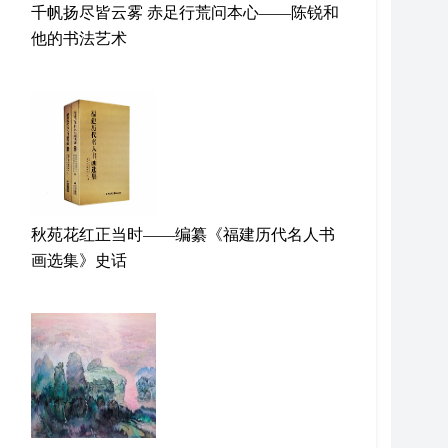
千帆扬尽皆云雾 赤足行荒问本心——陈锐和
他的书法艺术
秋苑花红正当时——编纂《福建历代名人书
画选集》史话