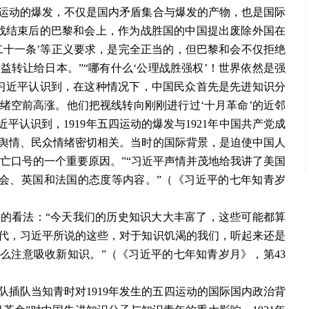
运动的爆发，不仅是国内矛盾集合与爆发的产物，也是国际
一战结束后的巴黎和会上，作为战胜国的中国提出废除外国在
二十一条’等正义要求，是完全正当的，但巴黎和会不仅拒绝
转让给日本。”“哪有什么‘公理战胜强权’！世界依然是强
“习近平认识到，在这种情况下，中国民众首先是先进知识分
绪空前高涨。他们把视线转向刚刚进行过‘十月革命’的近邻
平认识到，1919年五四运动的爆发与1921年中国共产党成
舆情、民众情绪密切相关。当时的国际背景，是迫使中国人
救亡口号的一个重要原因。”“习近平声情并茂地给我讲了美国
和会、英国和法国的态度等内容。”（《习近平的七年知青岁
的看法：“今天我们的历史知识大大丰富了，这些可能都算
年代，习近平所说的这些，对于知识饥渴的我们，听起来还是
么注意吸收新知识。”（《习近平的七年知青岁月》，第43
插队当知青时对1919年发生的五四运动的国际国内政治背