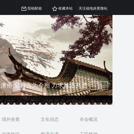
投稿邮箱
收藏本站
关注福地炎黄微站
精神 介绍民族瑰宝 宣传中华精英
澳侨 坚持古为今用 力求雅俗共赏
境外炎黄
文化动态
本会概况