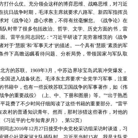
方打什么仗。充分领会这样的博弈思维、战略思维，对习近
早在抗日战争时期，毛泽东主席就要求八路军、新四军指挥员
求对《战争论》虚心求教，不得有丝毫懈怠。《战争论》在
插队时带了很多包括政治、哲学、文学、历史方面的书，雷
面。雷平生同志回忆：“习近平研读了克劳塞维茨的《战争
对于‘慧眼’和‘军事天才’的描述。一个具有‘慧眼’素质的军
条件下高瞻远瞩看待问题、分析局势，带领国家与军队取
）
自北方的苏联。1969年3月，中苏边界珍宝岛武装冲突爆发，
月，全国进入战备状态。毛泽东主席要求“全党学习军事，注重
来的书籍中，也有一些反映苏联卫国战争的军事著作，如《伟
战争的重要战役》（上、中、下册和图册）等。”“出于熟悉
平花费了不少时间仔细阅读了这些书籍的重要部分。”雷平
在农村的普通知识青年。然而，那时涉猎这些著作，对他的
《习近平的七年知青岁月》，第52页）
同志2016年12月27日接受中央党校采访组采访时谈道，习
文安驿公社梁家河大队插队时，习近平当时15岁。我是大队党