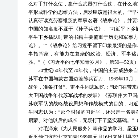
么对手打什么仗，拿什么武器打什么仗，在什么地
平形成科学的思维方法，启发应该是很大的。”“
认真研读克劳塞维茨的军事名著《战争论》，并要
中国的知名度不亚于《孙子兵法》。”习近平下乡
平生下乡插队时带的书籍主要偏重于历史和军事方
论》。”“《战争论》给习近平留下印象最深的是作者
事指挥家，有能力在复杂的政治、经济、军事诸
胜。”（《习近平的七年知青岁月》，第50—52页
20
世纪60年代至70年代，中国的主要威胁来
苏军在中国与蒙古国边境陈兵百万。1969年10
战争，准备打仗”。雷平生同志回忆：“我们在带
大卫国战争年代苏军战术的发展》《苏联伟大卫国
苏联军队的战略战役思想和作战模式的目的，习近
生同志认为：“那个时候的习近平，还只是一名身
启蒙、对他以后的成长，无疑打下了坚实基础。”（
对毛泽东《为人民服务》等作品的学习。梁玉明
近平他们这些北京知青1969年元月16日来延川县