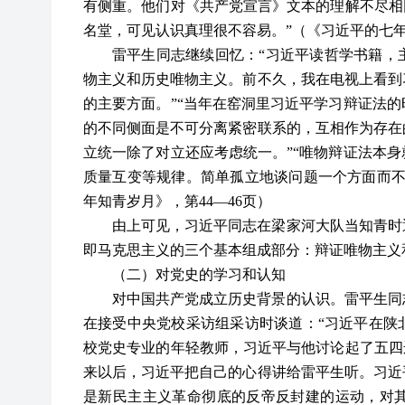
有侧重。他们对《共产党宣言》文本的理解不尽相
名堂，可见认识真理很不容易。”（《习近平的七年
雷平生同志继续回忆：“习近平读哲学书籍，
物主义和历史唯物主义。前不久，我在电视上看到
的主要方面。”“当年在窑洞里习近平学习辩证法
的不同侧面是不可分离紧密联系的，互相作为存在
立统一除了对立还应考虑统一。”“唯物辩证法本
质量互变等规律。简单孤立地谈问题一个方面而不
年知青岁月》，第44—46页）
由上可见，习近平同志在梁家河大队当知青时
即马克思主义的三个基本组成部分：辩证唯物主义
（二）对党史的学习和认知
对中国共产党成立历史背景的认识。雷平生同
在接受中央党校采访组采访时谈道：“习近平在陕
校党史专业的年轻教师，习近平与他讨论起了五四
来以后，习近平把自己的心得讲给雷平生听。习近
是新民主主义革命彻底的反帝反封建的运动，对