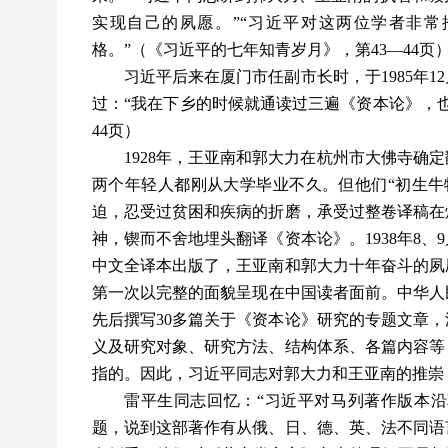
实现自己的夙愿。”“习近平对这两位学者非
格。”（《习近平的七年知青岁月》，第43—44页
习近平后来在厦门市任副市长时，于1985年
过：“我在下乡的时候就通读过三遍《资本论》，也
44页）
1928
年，王亚南和郭大力在杭州市大佛寺确定
两个年轻人都刚从大学毕业不久。但他们“初生牛
迫，忍受过贫困和疾病的折磨，承受过整卷译稿在
神，锲而不舍地埋头翻译《资本论》。1938年8
中文全译本出版了，王亚南和郭大力十年奋斗的夙
第一次以完整的面貌呈现在中国读者面前。中华人民共
先后撰写30多篇关于《资本论》研究的专题文章
义及研究对象、研究方法、结构体系、各篇内容等
指的。因此，习近平同志对郭大力和王亚南的推崇
雷平生同志回忆：“习近平对马列著作版本
题，说到这部著作有从俄、日、德、英、法不同语