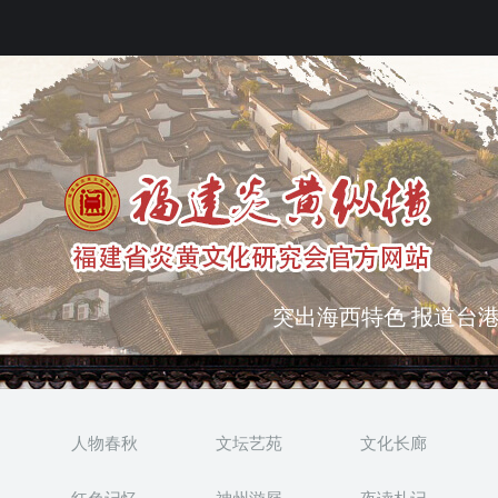
弘扬优秀文化 振奋民族
突出海西特色 报道台港
人物春秋
文坛艺苑
文化长廊