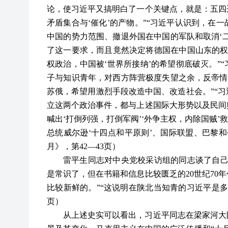
论，使习近平又搞明白了一个关键点，就是：五四
矛盾集合与‘催化’的产物。”“习近平认识到，在
中国的势力范围、撤退外国在中国的军队和取消‘
了这一要求，而且竟然决定将德国在中国山东的权益
权政治，中国被‘世界所接纳’的希望彻底破灭。”
子与知识青年，对西方阵营极度失望之余，反帝情
苏俄，希望用激烈手段改造中国、改造社会。”“习近
立这两个政治事件，都与上述国际大形势以及民间
喊出‘打倒列强，打倒军阀’‘外争主权，内除国贼’
总统威尔逊‘十四点和平原则’、国际联盟、巴黎
月》，第42—43页）
雷平生同志对中央党校采访组的同志谈了自己
是常识了，但在书籍和信息比较匮乏的20世纪70
比较新鲜的。”“这说明在陕北当知青的习近平是多
页）
从上述史实可以看出，习近平同志在梁家河大队