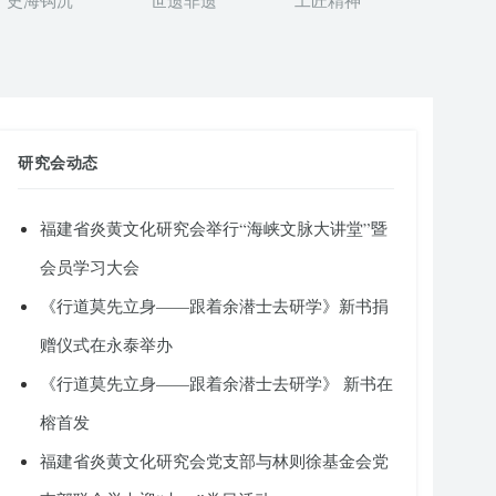
史海钩沉
世遗非遗
工匠精神
研究会动态
福建省炎黄文化研究会举行“海峡文脉大讲堂”暨
会员学习大会
《行道莫先立身——跟着余潜士去研学》新书捐
赠仪式在永泰举办
《行道莫先立身——跟着余潜士去研学》 新书在
榕首发
福建省炎黄文化研究会党支部与林则徐基金会党