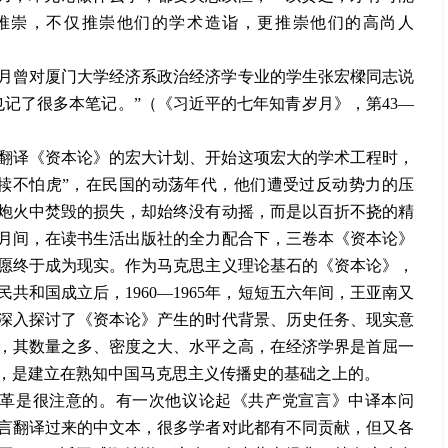
常推崇，不仅推崇他们的学术造诣，更推崇他们的高尚人
）
12月曾对厦门大学经济系政治经济学专业的学生张宏樑同志说
记了很多本笔记。”（《习近平的七年知青岁月》，第43—
翻译《资本论》的宏大计划、开始这项宏大的学术工程时，
犊不怕虎”，在民国的动荡年代，他们遭受过反动势力的压
炮火中焚毁的损失，却始终没有动摇，而是以百折不挠的精
、9月间，在读书生活出版社的全力配合下，三卷本《资本论》
愿终于成为现实。作为马克思主义理论基石的《资本论》，
和国成立后，1960—1965年，短短五六年间，王亚南又
，深入探讨了《资本论》产生的时代背景、历史任务、现实意
，其数量之多、密度之大、水平之高，在经济学界是首屈一
，是建立在熟知中国马克思主义传播史的基础之上的。
沿革是很注意的。有一次他议论起《共产党宣言》中译本问
言翻译过来的中文本，很多学者对此都有不同贡献，但又各