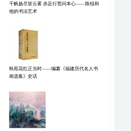
千帆扬尽皆云雾 赤足行荒问本心——陈锐和
他的书法艺术
秋苑花红正当时——编纂《福建历代名人书
画选集》史话