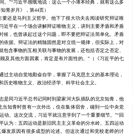
同。”“习近平感慨地说：这么一个小薄本经典，就有这么多
知青岁月》，第44页）
主要还是马列主义哲学。他下了很大功夫去阅读研究辩证唯
习近平在一个场合讲解辩证唯物主义，讲到主要矛盾和矛盾
的时候，也曾谈起过这个问题，即不要把辩证法简单化。矛盾
的依据。辩证法的精髄固然是对立统一规律，但实际上，对
身就包含事物的互相关联与事物的发展，还包括否定之否定、
顾及其他方面因素，肯定是有片面性的。”（《习近平的七
通过主动自觉地勤奋自学，掌握了马克思主义的基本理论，
和历史唯物主义、政治经济学、科学社会主义。
志是同习近平总书记同时到梁家河大队插队的北京知青，他
北当知青时曾有一次外出，住在集体宿舍，碰到一位中央党
运动。这次交流，习近平就注意学到了一个重要细节。”“回
平认为：五四运动是新旧民主主义革命的分水岭。五四运动
其爆发原因有很多成型的论述。但这次通过和党校老师的讨