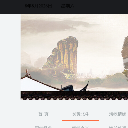
8年8月2026日
星期六
首 页
炎黄北斗
海峡情缘