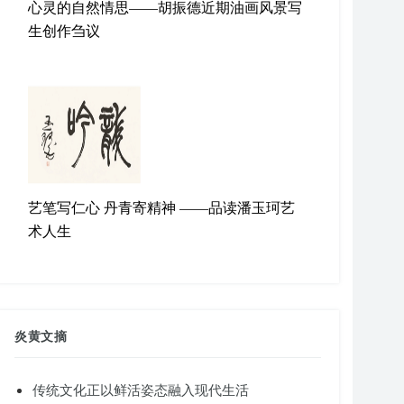
心灵的自然情思——胡振德近期油画风景写
生创作刍议
艺笔写仁心 丹青寄精神 ——品读潘玉珂艺
术人生
炎黄文摘
传统文化正以鲜活姿态融入现代生活