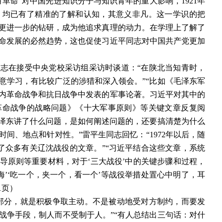
革命”对中国先进知识分子与知识青年的重大影响，1921年
，均已有了精准的了解和认知，其意义非凡。这一学识的把
更进一步的钻研，成为他追求真理的动力。在学理上了解了
命发展的必然趋势，这也促使习近平同志对中国共产党更加
志在接受中央党校采访组采访时谈道：“在陕北当知青时，
意学习，有比较广泛的涉猎和深入领会。”“比如《毛泽东军
内革命战争和抗日战争中发表的军事论著。习近平对其中的
革命战争的战略问题》《十大军事原则》等关键文章反复阅
毛泽东讲了什么问题，是如何阐述问题的，还要搞清楚为什么
间、地点和针对性。”雷平生同志回忆：“1972年以后，随
了众多有关辽沈战役的文章。”“习近平结合这些文章，系统
导原则等重要材料，对于‘三大战役’中的关键步骤和过程，
淮海’‘吃一个，夹一个，看一个’等战役举措处置心中明了，耳
1页）
部分，就是积极争取主动。不是被动地受对方制约，而要发
战争手段，制人而不受制于人。”“有人总结出三句话：对什