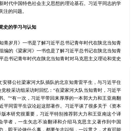
新时代中国特色社会主义思想的理论基石。习近平同志的学
关注的问题。
党史的学习与认知
知青岁月》一书是了解习近平总书记青年时代在陕北当知青
组编的《梁家河》一书也是了解习近平总书记在陕北当知青
平总书记青年时代在陕北当知青时对马克思主义理论和党史
文安驿公社梁家河大队插队的北京知青雷平生，与习近平住
中央党校采访组采访时回忆：“在梁家河大队当知青时，习近平
书。”“有一次，习近平带回来厚厚的一本郭大力和王亚南翻
近平同雷平生议论起这部著作。习近平谈了很多关于《资本
译版本研究很重要，习近平特别推荐郭大力和王亚南这个译
社会学者，一生矢志不渝翻译和介绍马克思主义著作到中国
毅力，即无论做什么事，都要矢志以恒，一以贯之，才有可能