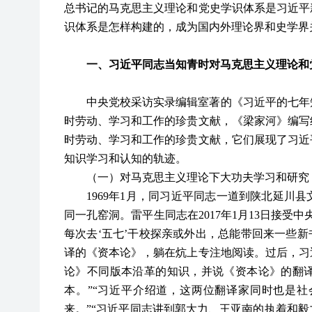
总书记的马克思主义理论和党史学识体系是习近平
识体系是怎样构建的，成为国内外理论界和史学界
一、习近平同志当知青时对马克思主义理论和
中央党校采访实录编辑室著的《习近平的七年
时劳动、学习和工作的珍贵文献，《梁家河》编写
时劳动、学习和工作的珍贵文献，它们展现了习近
知识学习和认知的轨迹。
（一）对马克思主义理论下大功夫学习和研究
1969
年1月，同习近平同志一道到陕北延川县
同一孔窑洞。雷平生同志在2017年1月13日接受
每次去‘五七’干校探亲或外出，总能带回来一些新
译的《资本论》，躺在炕上专注地阅读。过后，习
论》不同版本沿革的知识，并说《资本论》的翻
本。”“习近平介绍道，这两位翻译家同时也是
来。”“习近平同志讲到郭大力、王亚南的执着和