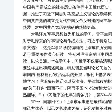
景及其变化，马克思主义在中国的广泛传播和“十月
中国共产党成立的社会历史条件等中国近代历史
握，推进了习近平同志对马克思主义理论的尊崇和
中国共产党的成立是近代中国反帝反封建的民主革
热爱，对中国共产党历史钻研的热情更高。
对毛泽东军事思想较为系统的学习。雷平生同
对于毛泽东的军事理论与作战方法，习近平特别注
事文选》，这是军事科学院编辑的毛泽东在历次国
若干重要著作潜心研读，特别对毛泽东的《中国
读，以求贯通。”“在学习中，习近平不仅要搞清
要这样提出和阐述问题，特别留意当时论述问题的时
着国内‘批林批孔’政治运动的开展，报刊上也发表
地学习了毛泽东有关辽沈以及淮海、平津战役的指
如‘关门打狗’‘围而不打，隔而不围’‘小淮海和大
熟能详。”（《习近平的七年知青岁月》，第50—5
雷平生同志回忆：“毛泽东军事思想最精彩的
挥己方优势，以己之长攻敌之短，充分发挥不对称