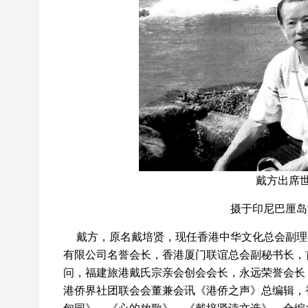
戴方出席
摄于印尼巴厘岛
戴方，原名戴培贤，现任香港中华文化总会副理
有限公司名誉会长，香港厦门联谊总会副秘书长，
问，福建旅港戴氏宗亲会创会会长，永远荣誉会长
港侨界社团联会会董兼会讯《港侨之声》总编辑，
甸园》、《心的放歌》、《戴培贤诗文选》，合编