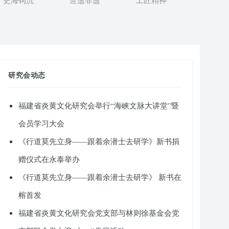
史海钩沉
世遗非遗
工匠精神
研究会动态
福建省炎黄文化研究会举行“海峡文脉大讲堂”暨
会员学习大会
《行道莫先立身——跟着余潜士去研学》新书捐
赠仪式在永泰举办
《行道莫先立身——跟着余潜士去研学》 新书在
榕首发
福建省炎黄文化研究会党支部与林则徐基金会党