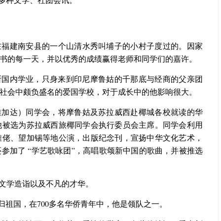
在福建南安县的一个山清水秀叫埔子的小村子度过的。因家
书的每一天，并以优秀的成绩赢得老师和同学们的嘉许。
中断国内学业，只身来到印尼摩鲁姑的千那底与经商的父亲团
社会中颇负盛名的爱国学校，对于成长中的他影响很大。
雅加达）同学会，将摩鲁姑及苏拉威西赴椰城各校就读的华
他被选为苏拉威西旅椰同学会执行委员会主席。同学会利用
雅佬、望加锡等地公演，出版纪念刊，宣扬中华文化艺术，
参加了 “学艺歌咏团”，高唱歌颂新中国的歌曲，并被推选
文学造诣以及不凡的才华。
回归祖国，在700多名华侨青年中，他是领队之一。