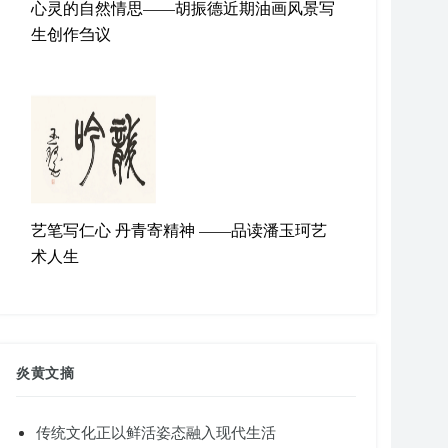
心灵的自然情思——胡振德近期油画风景写
生创作刍议
艺笔写仁心 丹青寄精神 ——品读潘玉珂艺
术人生
炎黄文摘
传统文化正以鲜活姿态融入现代生活