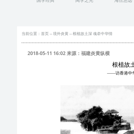
国学经典
闽学之光
海丝悠远
当前位置：
首页
››
境外炎黄
››
根植故土深 魂牵中华情
2018-05-11 16:02 来源：福建炎黄纵横
根植故
——访香港中