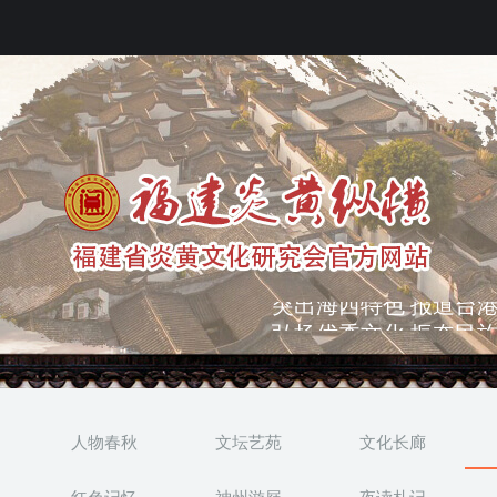
弘扬优秀文化 振奋民族
突出海西特色 报道台港
人物春秋
文坛艺苑
文化长廊