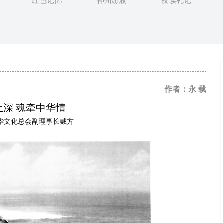
红色记忆
神州游屐
夜读札记
作者：永 载
土深 魂牵中华情
华文化总会副理事长戴方