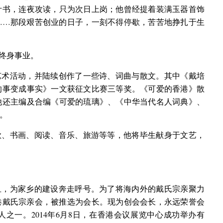
计书，连夜攻读，只为次日上岗；他曾经提着装满玉器首饰
……那段艰苦创业的日子，一刻不得停歇，苦苦地挣扎于生
终身事业。
艺术活动，并陆续创作了一些诗、词曲与散文。其中《戴培
的事变成事实》一文获征文比赛三等奖。《可爱的香港》散
他还主编及合编《可爱的琉璃》、《中华当代名人词典》、
。
歌、书画、阅读、音乐、旅游等等，他将毕生献身于文艺，
血，为家乡的建设奔走呼号。为了将海内外的戴氏宗亲聚力
旅港戴氏宗亲会，被推选为会长。现为创会会长，永远荣誉会
之一。2014年6月8日，在香港会议展览中心成功举办有