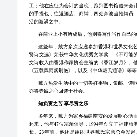
工；他在应征为会计的当晚，跑到图书馆借来会
的手提包，往返酒店、商铺，四处奔波当推销员
活的漩涡之中。
在商业上小有所成后，他则将写作当作自己的
这些年，戴方多次应邀参加香港和世界文化
贤诗文选》荣获中华文化优秀文学奖，《不可能
文诗收入由香港作家协会主编的《香江岁月》。
《五载风雨紫荆艳》，以及《中华戴氏通谱》等等
戴方热爱生活中的一切美好事物，集邮、诗
亦将赤诚之心回馈于社会。
知负责之苦 享尽责之乐
多年来，戴方为家乡福建南安的发展呕心沥
起来，他与47位宗亲倡导，1994年创立了福建
长。23年前，他还是组织世界戴氏宗亲总会发起人