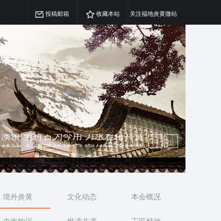
投稿邮箱
收藏本站
关注福地炎黄微站
精神 介绍民族瑰宝 宣传中华精英
澳侨 坚持古为今用 力求雅俗共赏
境外炎黄
文化动态
本会概况