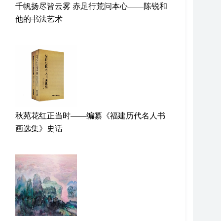
千帆扬尽皆云雾 赤足行荒问本心——陈锐和
他的书法艺术
秋苑花红正当时——编纂《福建历代名人书
画选集》史话