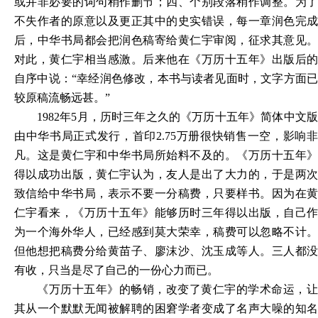
或并非必要的词句稍作删节；四、个别段落稍作调整。为了
不失作者的原意以及更正其中的史实错误，每一章润色完成
后，中华书局都会把润色稿寄给黄仁宇审阅，征求其意见。
对此，黄仁宇相当感激。后来他在《万历十五年》出版后的
自序中说：“幸经润色修改，本书与读者见面时，文字方面已
较原稿流畅远甚。”
1982
年5月，历时三年之久的《万历十五年》简体中文版
由中华书局正式发行，首印2.75万册很快销售一空，影响非
凡。这是黄仁宇和中华书局所始料不及的。《万历十五年》
得以成功出版，黄仁宇认为，友人是出了大力的，于是两次
致信给中华书局，表示不要一分稿费，只要样书。因为在黄
仁宇看来，《万历十五年》能够历时三年得以出版，自己作
为一个海外华人，已经感到莫大荣幸，稿费可以忽略不计。
但他想把稿费分给黄苗子、廖沫沙、沈玉成等人。三人都没
有收，只当是尽了自己的一份心力而已。
《万历十五年》的畅销，改变了黄仁宇的学术命运，让
其从一个默默无闻被解聘的困窘学者变成了名声大噪的知名