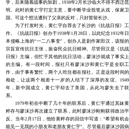
学，后来随着战事的加剧，1938年2月长沙临大不得不西迁昆
明。此时的黄仁宇打定主意，要中断学业投笔从戎，保家卫
国。可这个想法遭到了父亲的反对，只好暂留长沙。
为了打发时光，黄仁宇自荐去了长沙的《抗战日报》工
作。《抗战日报》创办于1938年1月28日，以此纪念1932年日
本侵略上海的“一二八事变”，创办人是剧作家田汉，该报的
宗旨宣传抗日主张，振奋民众抗日精神。尽管田汉是《抗战
日报》主编，但忙于其他的抗日活动，廖沫沙就成了事实上
的主编。有一段时间，报社只有廖沫沙和黄仁宇是全职工
作，由于事务繁忙，两个人吃住都在报社。正是这段时间的
相处，让这两个相差十一岁的人结下了深厚的友谊。1949
年，新中国成立，黄仁宇却去了美国，从此与廖失去了联
系。
1979
年初在中断了几十年的联系后，黄仁宇通过其妹黄
粹存与廖沫沙再次建立了联系，此时廖沫沙刚刚获得政治平
反。当年2月17日，他给黄粹存的回信中写道：“希望有机会
能见一见我的小朋友和老朋友黄仁宇”。尽管最后廖沫沙因病