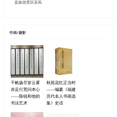
县旅游景区采风
书画
/
摄影
千帆扬尽皆云雾
秋苑花红正当时
赤足行荒问本心
——编纂《福建
——陈锐和他的
历代名人书画选
书法艺术
集》史话