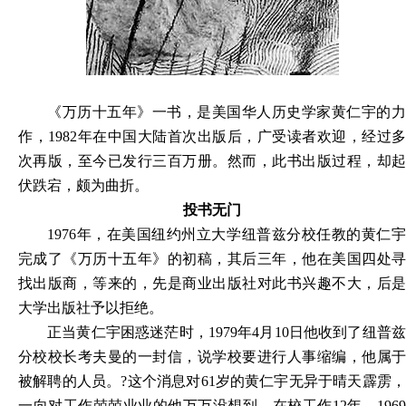
《万历十五年》一书，是美国华人历史学家黄仁宇的力
作，1982年在中国大陆首次出版后，广受读者欢迎，经过多
次再版，至今已发行三百万册。然而，此书出版过程，却起
伏跌宕，颇为曲折。
投书无门
1976
年，在美国纽约州立大学纽普兹分校任教的黄仁宇
完成了《万历十五年》的初稿，其后三年，他在美国四处寻
找出版商，等来的，先是商业出版社对此书兴趣不大，后是
大学出版社予以拒绝。
正当黄仁宇困惑迷茫时，1979年4月10日他收到了纽普兹
分校校长考夫曼的一封信，说学校要进行人事缩编，他属于
被解聘的人员。?这个消息对61岁的黄仁宇无异于晴天霹雳，
一向对工作兢兢业业的他万万没想到，在校工作12年，1969