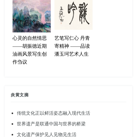
心灵的自然情思
艺笔写仁心 丹青
——胡振德近期
寄精神 ——品读
油画风景写生创
潘玉珂艺术人生
作刍议
炎黄文摘
传统文化正以鲜活姿态融入现代生活
世界遗产是联通中国与世界的桥梁
文化遗产保护见人见物见生活