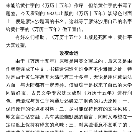
未能给黄仁宇的《万历十五年》作序，但给黄仁宇的书写了
题签。今天看到的1982年出版的《万历十五年》淡绿色封面
上，便是廖沫沙题写的书名。这就等于廖沫沙用自己的名字
给黄仁宇的《万历十五年》做了宣传。
有好友们相助，《万历十五年》出版起死回生，黄仁宇
大喜过望。
改变命运
由于《万历十五年》原稿是用英文写成的，后来又是由
作者翻译成了中文，书稿遣词造句难免有不少难懂之处，特
别是由于黄仁宇离开大陆已有三十多年，无论是用词或语法
方面，与大陆都有一定差异。傅璇琮于是找来了自己的大学
同窗好友、古典文学专家沈玉成对《万历十五年》进行润
色。傅璇琮与黄仁宇沟通后还确立了润色的几大原则：一、
保持原作的论点和材料；二、尽可能保持原有的文字风格，
即文言白话交融，具有某些幽默感的语言，同时又希望在一
定程度上保持有译文的意味；三、对某些语意不甚明了的，