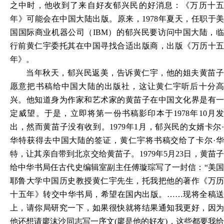
之中时，他收到了来自好友郁兴民的好消息：《万历十五
年》可能会在中国大陆出版。原来，1978年夏天，任职于美
国国际商业机器公司（IBM）的郁兴民要访问中国大陆，临
行前黄仁宇委托其在中国寻找合适出版商，出版《万历十五
年》。
当年秋天，郁兴民返美，告诉黄仁宇，他的姐夫黄苗子
愿意把书稿给中国大陆的出版社，这让黄仁宇听后十分高
兴。他知道身为作家和艺术家的黄苗子在中国文化界是有一
定威望。于是，立即将第一份书稿影印本于1978年10月发
出，然而黄苗子没有收到。1979年1月，郁兴民的女婿卡尔·
华特获得去中国大陆的签证，黄仁宇将书稿交给了卡尔·华
特，让其亲自带到北京交给黄苗子。1979年5月23日，黄苗子
给中华书局任古代史编辑室副主任傅璇琮写了一封信：“美国
耶鲁大学中国历史教授黄仁宇先生，托我把他的著作《万历
十五年》转交中华书局，希望在国内出版。……现将全稿送
上，请你局研究一下，如果很快就将结果通知我更好，因为
他还想请廖沫沙同志写一序文(廖是他的好友)，这些都要我给