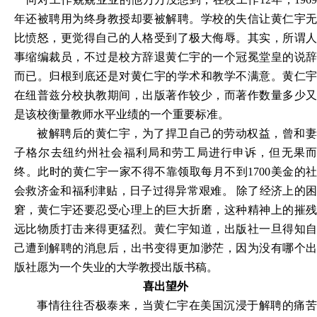
年还被聘用为终身教授却要被解聘。学校的失信让黄仁宇无
比愤怒，更觉得自己的人格受到了极大侮辱。其实，所谓人
事缩编裁员，不过是校方辞退黄仁宇的一个冠冕堂皇的说辞
而已。归根到底还是对黄仁宇的学术和教学不满意。黄仁宇
在纽普兹分校执教期间，出版著作较少，而著作数量多少又
是该校衡量教师水平业绩的一个重要标准。
被解聘后的黄仁宇，为了捍卫自己的劳动权益，曾和妻
子格尔去纽约州社会福利局和劳工局进行申诉，但无果而
终。此时的黄仁宇一家不得不靠领取每月不到1700美金的社
会救济金和福利津贴，日子过得异常艰难。 除了经济上的困
窘，黄仁宇还要忍受心理上的巨大折磨，这种精神上的摧残
远比物质打击来得更猛烈。黄仁宇知道，出版社一旦得知自
己遭到解聘的消息后，出书变得更加渺茫，因为没有哪个出
版社愿为一个失业的大学教授出版书稿。
喜出望外
事情往往否极泰来，当黄仁宇在美国沉浸于解聘的痛苦