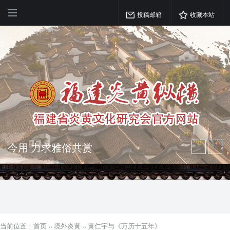
投稿邮箱
收藏本站
弘扬优秀文化 振奋民族精神 介绍民族
瑰宝 宣传中华精英
突出海西特色 报道台港澳侨 坚持古为
今用 力求雅俗共赏
当前位置：
首页
››
境外炎黄
››
​黄仁宇与《万历十五年》