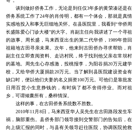
哥”。
谈到做好侨务工作，无论是到任仅
3年多的黄荣凑还是在
侨务系统工作了24年的肖传明，都有一个体会，那就是真情
实感地投入和事无巨细地关怀。在县医院里，我看到“华侨周
长盛陈爱心门诊大楼”的大字。肖副主任向我讲述了一个寻祖
的故事。周长盛，马来西亚出生的第二代华侨，1989年曾回
祖籍地古田寻亲未果。次年，他来到古田侨办寻求帮助，肖
副主任立即查阅资料、走访村民，终于找到他父亲在常坝村
的墓地。周先生心存感激，投桃报李，为阳谷捐20万元建学
校，又给华侨大厦捐款20万元。当了解到县医院建设资金有
缺口时，便以他们夫妻的名义捐资100万元。可他们是靠批发
日用百货小生意挣钱的，有时病了都不舍得停业。而对祖
乡，可谓倾囊所有，桑梓情深。
这样的事，在古田侨务系统数不胜数。
2010年11月8日，马来西亚华人吴先生在古田路段发生车
祸，脑部重伤。县侨务部门领导接到交警部门的告知后，在
向上级汇报的同时，与县有关领导赶往医院，协调医院抢救