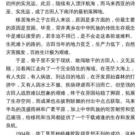
叻州的实兆远。此后，陆续有人漂洋航海，而马来西亚的诗
巫、实兆远，成了古田人下南洋的最初落脚地。
移居海外之于古田人来说，原因是多方面的，但最主要
的原因是贫困。毕竟，背井离乡在中华民族的传统生存观念
中是难以接受的，若非迫不得已，是不会走这条前途难料、
生死难卜的路的。古田当年的地力贫乏，生产力低下，自然
灾害频发，百姓生计极为艰难。
于是，骨子里不安于现状、敢闯敢干的古田人，义无反
顾，沿着闽江走向了一个完全陌生的海域。在苍茫大海上，
有人失踪，有人病故。到达目的地后，在开发原始森林的打
拼中，又有人因水土不服、疾病肆虐而不治而亡。但坚强的
古田人战胜难以想象的艰难，终于在异国站稳了脚跟，拓展
了生存空间，而成果也在披荆斩棘的付出中点点获取。马来
半岛的茂盛雨林和广袤平原，加上中华民族的吃苦耐劳和坚
忍顽强，给移民和当局都提供了一个千载难逢的生存和发展
良机。
1904年，华工垦荒种植橡胶取得意想不到的成功。这种