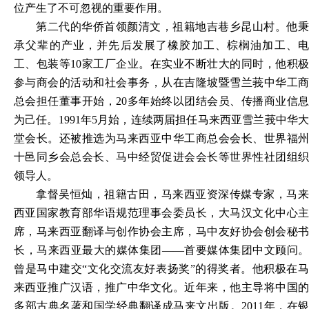
位产生了不可忽视的重要作用。
第二代的华侨首领颜清文，祖籍地吉巷乡昆山村。他秉
承父辈的产业，并先后发展了橡胶加工、棕榈油加工、电
工、包装等
10家工厂企业。在实业不断壮大的同时，他积
参与商会的活动和社会事务，从在吉隆坡暨雪兰莪中华工商
总会担任董事开始，20多年始终以团结会员、传播商业信息
为己任。1991年5月始，连续两届担任马来西亚雪兰莪中华大
堂会长。还被推选为马来西亚中华工商总会会长、世界福州
十邑同乡会总会长、马中经贸促进会会长等世界性社团组织
领导人。
拿督吴恒灿，祖籍古田，马来西亚资深传媒专家，马来
西亚国家教育部华语规范理事会委员长，大马汉文化中心主
席，马来西亚翻译与创作协会主席，马中友好协会创会秘书
长，马来西亚最大的媒体集团
——首要媒体集团中文顾问。
曾是马中建交“文化交流友好表扬奖”的得奖者。他积极在马
来西亚推广汉语，推广中华文化。近年来，他主导将中国的
多部古典名著和国学经典翻译成马来文出版。2011年，在银