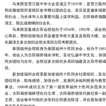
马来西亚雪兰莪中华大会堂成立于
1935年，是雪兰莪
和吉隆坡联邦直辖区各华裔社团的总会。其宗旨是服务国家
和社会，为全体华人在重要问题上谋求利益。古田籍侨领颜
清文、陈志成相继担任会长。
马来西亚曼绒古田会馆创办于
1954年。1992年，该会
心筹款，赞助祖籍地古田县建造华侨大厦及县医院大楼。会
长颜清文多次组织会馆乡亲回古田考察观光。
泰国福州会馆前身为泰国福州十邑同乡会，创办于
1991
年。创会人为古田籍侨领余泽乾。旨在弘扬中华文化，加强
同乡团结与合作。会馆还多次组织乡亲回福建及古田寻根谒
祖。
新加坡福州会馆系新加坡福州十邑同乡社团组织，旨在
团结同乡，联络感情，加强合作，发展同乡福利慈善与教育
事业。
1990年成功主办了第一届世界福州十邑同乡恳亲
会，古田籍侨领林理化任主席，古田籍侨领张代彪任第一副
主席。该会每年均组织乡亲到古田观光联谊，并在新加坡开