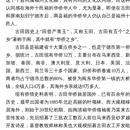
这十个县同属福州文化圈，具有共同的文化认同感。而这种
认同感在海外十邑籍的华侨华人中，尤为显著。即使在古田
和屏南划归宁德市后，两县籍的华侨华人仍认自己是福州十
邑人。
古田因史上
“田曾产青玉”，又称玉田。古田有五个“
乡”著称于闽，其中就有“华侨之乡”。
古田县是福建省十大重点侨乡之一，也是宁德市第一侨
乡。据统计，古田现有华侨
32万，主要分布在马来西亚、
加坡、泰国、南非、澳大利亚、意大利、日本、美国、法
国、新西兰、荷兰等三十多个国家。归侨和侨眷逾10万人，
两者均占宁德市总数的80%。被誉为闽东华侨第一镇的大桥
镇，全镇人口4万多，其海外乡亲就达9万多人。
现有侨情史料表明，古田华侨旅居国外，已有百余年的
历史，最早出国者为
1885年北赴高丽的叶颂林。而大规模移
居海外，则始于20世纪初期。由闽清籍华侨领袖黄乃裳来古
宣传发动，先后招募了三批农工数百人前往马来西亚砂罗越
开发诗巫；基督教牧师林称美也大规模招募古田农工开发吡