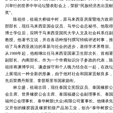
川举行的世界中华论坛暨表彰会上，荣获“民族经济杰出贡献
奖”。
陈祖排，祖籍大桥镇中村，原马来西亚房屋暨地方政府
部部长，现任马来西亚国会议员、马华公会总秘书。他取得
博士学位后，应聘于马来西亚国民大学人文及社会科系任副
教授。他著书立说，并在各语种报刊撰写特稿评述时事，推
动了马来西亚政治的革新与社会的进步，甚得学术界尊崇。
从
1988年起，他相继出任马来西亚国家卫生部次长、首相署
副部长、内阁部长。作为一个华裔知识分子参政的代表，陈
祖排将渊博学问、谦虚操守和个人魄力结合在一起，在政坛
上展现出一种全新的形象，由于他对社会和国家贡献良多，
先后荣膺丹斯里、拿督斯里等国家勋衔。
林立盛，祖籍古田，现任泰国立宪院议员、泰国橡胶公
会主席、世界橡胶公会主席、泰国福建公会副理事长、泰国
福州公会理事长、泰华树胶
(大众)有限公司董事长。他继承
父开创的橡胶园及橡胶初级产品加工业，创办“泰华树胶公