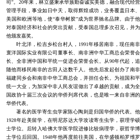
司”。20年来，林立盛秉承华族勤奋诚实美德，融合现代经营
管理手段，事业如日中天，取得辉煌成功，业务覆盖日本、
美国和欧洲等地，使“泰华树胶”成为世界驰名品牌。由于他
对泰国经济和社会的突出贡献，受泰国总理多次召见，并为
他颁发嘉奖。
叶北洋，松吉乡松台村人，
1991年移居南非，现任南
寰洋国际实业有限公司董事长、南非洲中华工商总会荣誉会
长、全非洲中国和平统一促进会荣誉会长。从90年代起，追
随他而移民南非的古田人达数千人。他先后发起创办了南非
福建同乡会和南非中华工商总会，并担任会长。为祖国和平
统一大业，为加深中非人民友谊做出了卓越的贡献，成为全
国政协十届三次会议的华侨列席代表，也是唯一来自非洲的
华侨代表。
著名的医学寄生虫学家陈心陶则是归国华侨的代表。他
1928年赴美留学，在明尼苏达大学攻读寄生虫学，获理学硕
士学位。后转入哈佛大学医学院进修比较病理学，获哲学博
士学位后回国。1948年他再度前往美国，在华盛顿柏罗维罗