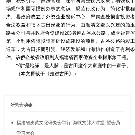
励、积极引导、依法管理，还不断调整投资政策，增强按市
场规律和国际惯例办事的意识，规范行政行为，简化审批程
序。县政府成立了外资企业投诉中心，严肃查处损害投资者
合法权益和损坏古田形象的行为。由颜清文牵头兴建的颜玉
路桥公司与县政府合资建设
203省道古谷水公路，成为福建
第一个利用侨资投资基础设施建设的项目。古谷公路的竣工
通车，为古田招商引资、经济发展和山海协作创造了有利条
件。该侨企被省政府列入福建省百家侨资企业树形象工程。
“侨”是地缘，是人脉，是古田这个大家庭中的一家子。
（
本文原载于《走进
古田
》）
研究会动态
福建省炎黄文化研究会举行“海峡文脉大讲堂”暨会员
学习大会