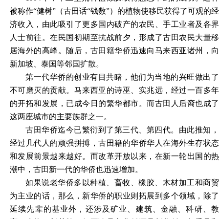
被称作“健树”（古田话“钱数”）的植物使移民获得了可观的经
济收入，由此吸引了更多国内破产的农民、手工业者及各界
人士前往。在民国初期至抗战前夕，形成了古田农民大量移
居海外的高峰。随后，古田籍华侨迅速向马来西亚诸州，向
新加坡、泰国等邻国扩散。
第一代华侨的创业有目共睹，他们为当地的兴旺做出了
不可磨灭的贡献。马来西亚的诗巫、实兆远，经过一百多年
的开拓和发展，已成今日的繁华都市。而古田人后裔也成了
这两座城市的主要族群之一。
古田华侨迄今已繁衍到了第三代、第四代。由此推知，
经过几代人的顽强拼搏，古田籍的华侨华人在海外生存状态
和发展前景越来越好。而改革开放以来，在新一轮出国的热
潮中，古田新一代的华侨也迅速增加。
如果说老华侨多以种植、畜牧、橡胶、木材加工和商贸
为主业的话，那么，新华侨的职业则拓展到多个领域，除了
延续先辈的基业外，还涉及矿业、建筑、金融、科研、教