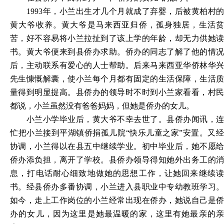
1993年，小兰出生才几个月就成了弃婴，后被黄柏村的
黄大爷收养。黄大爷是马来西亚归侨，孤身独居，生活贫
苦，好不容易将小兰拉扯到了该上学的年龄，却无力供她读
书。黄大爷便来到县侨办求助。侨办的同志了解了他的情况
后，主动联系有爱心的人士帮助。后来马来西亚华侨林华兴
先生慷慨解囊，使小兰每个月都有固定的生活保障，生活质
量得到明显提高。县侨办的领导时不时到小兰家看看，村民
都说，小兰虽然没有爸爸妈妈，但她是侨办的女儿。
小兰小学毕业后，黄大爷不幸去世了。县侨办闻讯，连
忙把小兰接到平湖镇侨捐孤儿院
“快乐儿童之家”安置。又
协调，小兰得以在县五中继续学业。初中毕业后，她不愿给
侨办添负担，离开了学校。县侨办领导得知她外出务工的消
息，打电话耐心细致地做她的思想工作，让她回来继续读
书。经县侨办多番协调，小兰进入县职业中专幼教班学习。
如今，走上工作岗位的小兰经常出现在侨办，她说自己是侨
办的女儿，因为这里是她最温暖的家，这里有她最亲的亲