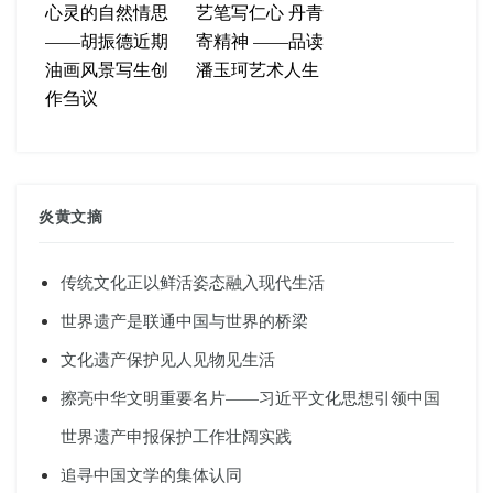
心灵的自然情思
艺笔写仁心 丹青
——胡振德近期
寄精神 ——品读
油画风景写生创
潘玉珂艺术人生
作刍议
炎黄文摘
传统文化正以鲜活姿态融入现代生活
世界遗产是联通中国与世界的桥梁
文化遗产保护见人见物见生活
擦亮中华文明重要名片——习近平文化思想引领中国
世界遗产申报保护工作壮阔实践
追寻中国文学的集体认同