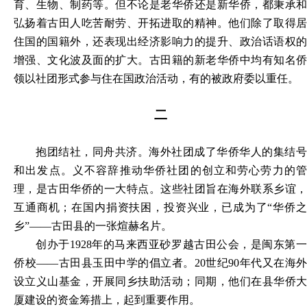
育、生物、制药等。但不论是老华侨还是新华侨，都秉承和
弘扬着古田人吃苦耐劳、开拓进取的精神。他们除了取得居
住国的国籍外，还表现出经济影响力的提升、政治话语权的
增强、文化波及面的扩大。古田籍的新老华侨中均有知名侨
领以社团形式参与住在国政治活动，有的被政府委以重任。
二
抱团结社，同舟共济。海外社团成了华侨华人的集结号
和出发点。义不容辞推动华侨社团的创立和劳心劳力的管
理，是古田华侨的一大特点。这些社团旨在海外联系乡谊，
互通商机；在国内捐资扶困，投资兴业，已成为了
“华侨
乡”——古田县的一张煊赫名片。
创办于
1928年的马来西亚砂罗越古田公会，是闽东第
侨校——古田县玉田中学的倡立者。20世纪90年代又在海外
设立义山基金，开展同乡扶助活动；同期，他们在县华侨大
厦建设的资金筹措上，起到重要作用。