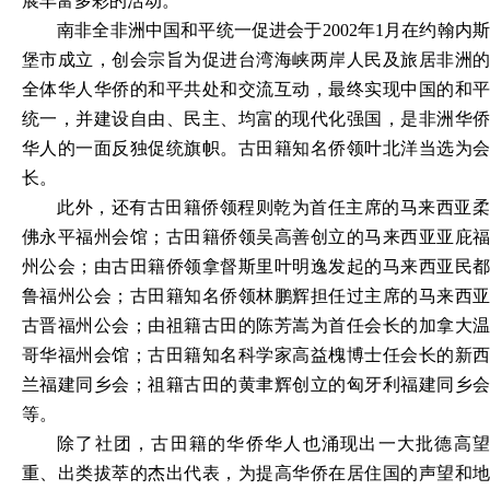
展丰富多彩的活动。
南非全非洲中国和平统一促进会于
2002年1月在约翰内
堡市成立，创会宗旨为促进台湾海峡两岸人民及旅居非洲的
全体华人华侨的和平共处和交流互动，最终实现中国的和平
统一，并建设自由、民主、均富的现代化强国，是非洲华侨
华人的一面反独促统旗帜。古田籍知名侨领叶北洋当选为会
长。
此外，还有古田籍侨领程则乾为首任主席的马来西亚柔
佛永平福州会馆；古田籍侨领吴高善创立的马来西亚亚庇福
州公会；由古田籍侨领拿督斯里叶明逸发起的马来西亚民都
鲁福州公会；古田籍知名侨领林鹏辉担任过主席的马来西亚
古晋福州公会；由祖籍古田的陈芳嵩为首任会长的加拿大温
哥华福州会馆；古田籍知名科学家高益槐博士任会长的新西
兰福建同乡会；祖籍古田的黄聿辉创立的匈牙利福建同乡会
等。
除了社团，古田籍的华侨华人也涌现出一大批德高望
重、出类拔萃的杰出代表，为提高华侨在居住国的声望和地