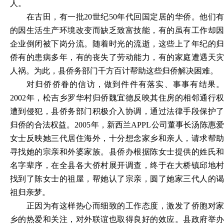
人。
在古田，有一批
20世纪50年代回国定居的华侨。他们
的因生活生产环境改变而缺乏致富技能，有的虽有工作却因
企业倒闭被下岗分流。随着时光的流逝，这些上了年纪的归
侨有的患病多年，有的丧失了劳动能力，有的家庭遭遇天灾
人祸。为此，县侨务部门千方百计帮助这些归侨解决困难。
对归侨侨眷的信访，做到件件有落实、事事有结果。
2002年，松吉乡罗华村归侨魏宜德反映其住房的相邻通行权
遭到侵犯，县侨务部门积极介入协调，通过法律手段保护了
归侨的合法权益。2005年，新西兰APPL公司董事长汤陈惠爱
女士反映她三代居住海外，十分想念家乡和亲人，请求帮助
寻找她的宗亲和外婆家族。县侨办根据陈女士提供的姓氏和
名字辈序，在全县各大侨村展开调查，终于在大桥镇邱地村
找到了陈女士的祖屋，帮她认了宗亲，圆了她家三代人的谒
祖归亲梦。
正因为有这样热心而细致的工作态度，激发了侨胞对家
乡的热爱和关注，对外联谊也取得良好的效应。县政府举办