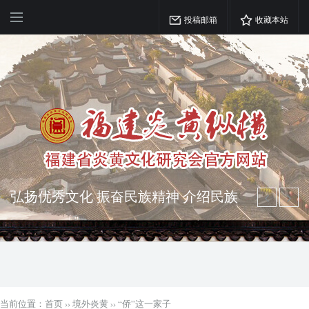
投稿邮箱
收藏本站
弘扬优秀文化 振奋民族精神 介绍民族
瑰宝 宣传中华精英
突出海西特色 报道台港澳侨 坚持古为
今用 力求雅俗共赏
当前位置：
首页
››
境外炎黄
››
“侨”这一家子