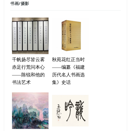
书画
/
摄影
千帆扬尽皆云雾
秋苑花红正当时
赤足行荒问本心
——编纂《福建
——陈锐和他的
历代名人书画选
书法艺术
集》史话