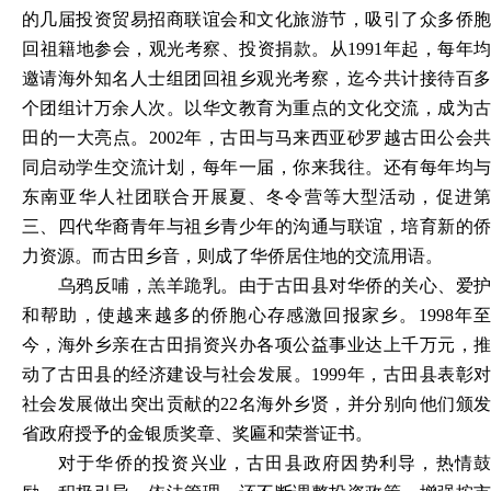
的几届投资贸易招商联谊会和文化旅游节，吸引了众多侨胞
回祖籍地参会，观光考察、投资捐款。从
1991年起，每年均
邀请海外知名人士组团回祖乡观光考察，迄今共计接待百多
个团组计万余人次。以华文教育为重点的文化交流，成为古
田的一大亮点。2002年，古田与马来西亚砂罗越古田公会共
同启动学生交流计划，每年一届，你来我往。还有每年均与
东南亚华人社团联合开展夏、冬令营等大型活动，促进第
三、四代华裔青年与祖乡青少年的沟通与联谊，培育新的侨
力资源。而古田乡音，则成了华侨居住地的交流用语。
乌鸦反哺，羔羊跪乳。由于古田县对华侨的关心、爱护
和帮助，使越来越多的侨胞心存感激回报家乡。
1998年
今，海外乡亲在古田捐资兴办各项公益事业达上千万元，推
动了古田县的经济建设与社会发展。1999年，古田县表彰对
社会发展做出突出贡献的22名海外乡贤，并分别向他们颁发
省政府授予的金银质奖章、奖匾和荣誉证书。
对于华侨的投资兴业，古田县政府因势利导，热情鼓