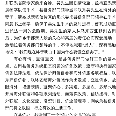
并联系省院专家前来会诊。吴先生因伤情较重，亟待直系亲
属签字以便手术，县侨务部门领导当即联系吴先生在海外的
妻子，请她以亲笔信传真的形式委托县侨务部门领导在手术
同意书上签字，确保了吴先生手术的及时进行，使其成功度
过长达一周的危险期。吴先生的家人从马来西亚赶到古田
后，为侨乡干部亲人般的关心和高度的责任心而深受感动，
激动拉着侨务部门领导的手，不停地喊着“恩人”，深有感触
地说：“我们现在终于明白中国为什么要设立侨办了。”
有心有情，重谊重义，是县侨务部门做好工作的基本
点。古田县侨务系统把贯彻党的侨务政策，遵守和执行国家
侨务法律法规，依法保护归侨侨眷和海外侨胞各项权益，联
系归侨侨眷，联络团结海外侨胞作为出发点，立足侨乡、放
眼海外，增进亲情、凝聚侨心，多渠道、多层次、多形式地
开展海外联谊和各项系列活动。而落实政策、信访接待、对
外联谊、文化交流、引资引智、侨企管理等，则成为县侨务
部门持之以恒、行之有效的主要工作。
在县侨办，我听到了一个
“侨办的女儿”的故事。