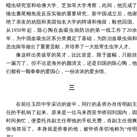
蠕虫研究室和哈佛大学、芝加哥大学考察，此间，他完成了
绦虫囊尾蚴免疫反应实验的重要研究。新中国成立后，他谢
绝了亲友的劝阻和美国知名大学的聘请和挽留，毅然回国。
从1950年起，陈心陶在血吸虫病防治的第一线工作了20余
年，为中国血吸虫区系分类奠定了基础，为防治血吸虫病和
恙虫病等做出了重要贡献，并培养了一大批寄生虫学人才。
像这样出类拔萃的英才，比比皆是。限于篇幅，只能挂
一漏万了。但不论是海外的颜清文，还是归国的陈心陶，他
们都有一颗拳拳的爱国心，一份浓浓的爱乡情。
三
在前往玉田中学采访的途中，同行的县侨办肖传明副主
任的手机响了起来。原来是一位马来西亚华侨回到国内，因
时间匆忙，便委托肖副主任帮他的手机充费，肖副主任很爽
快地答应了。本身就是侨眷的他，被华侨亲切地称为
“传