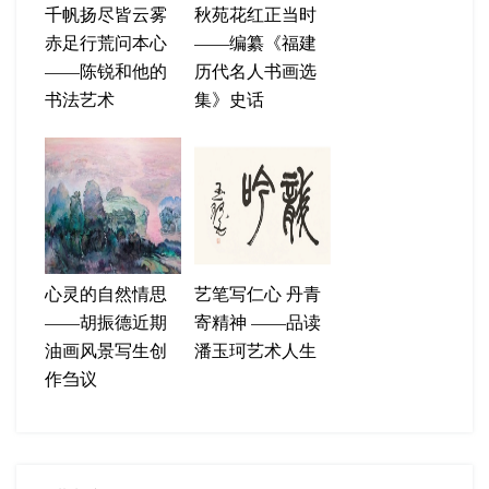
千帆扬尽皆云雾
秋苑花红正当时
赤足行荒问本心
——编纂《福建
——陈锐和他的
历代名人书画选
书法艺术
集》史话
心灵的自然情思
艺笔写仁心 丹青
——胡振德近期
寄精神 ——品读
油画风景写生创
潘玉珂艺术人生
作刍议