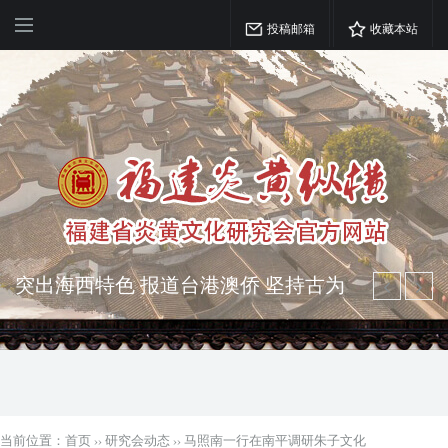
投稿邮箱
收藏本站
突出海西特色 报道台港澳侨 坚持古为
今用 力求雅俗共赏
弘扬优秀文化 振奋民族精神 介绍民族
瑰宝 宣传中华精英
当前位置：
首页
››
研究会动态
››
马照南一行在南平调研朱子文化