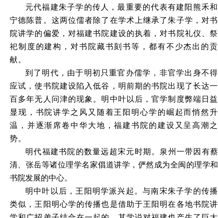
元代福建朱子学的传人，最重要的代表有建阳熊禾和
宁德陈普。这两位儒者除了在学术上继承了朱子学，对书
院讲学的偏爱，对福建书院建设的执着，对书院礼仪、祭
祀制度的建构，对书院藏书刻书等，都有不少杰出的贡
献。
到了明代，由于明初只重官办儒学，非官学出身不得
应试，使书院建设陷入低谷，明前期的书院出现了长达一
百多年无人问津的现象。明中叶以后，官学制度弊端日益
显现，书院讲学之风又随着王阳明心学的崛起而悄然升
温，并逐渐席卷中华大地，福建书院的建设又呈高潮之
势。
明代福建书院的数量远超宋元时期。泉州一带因有蔡
清、张岳等诸位理学名家倡道讲学，俨然成为全闽的理学和
书院发展的中心。
明中叶以后，王阳明学派兴起。与南宋朱子学的传播
类似，王阳明心学的传播也是借助于王阳明在各地书院讲
学和广招弟子结合在一起的。其学说对福建也产生了巨大