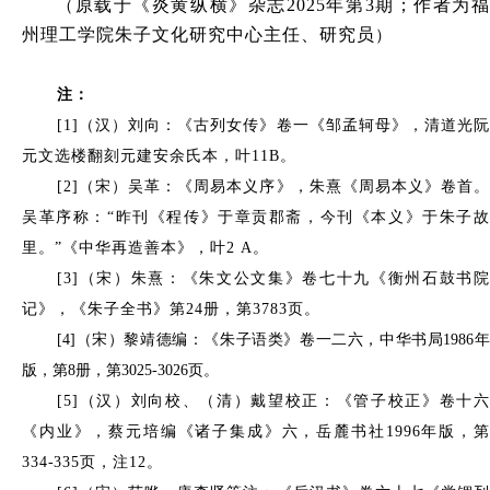
原载于《炎黄纵横》杂志
2025年第3期；
作者为
（
州理工学院朱子文化研究中心主任、研究员
）
注：
[1]（汉）刘向：《古列女传》卷一《邹孟轲母》，清道光阮
元文选楼翻刻元建安余氏本，叶11B。
[2]（宋）吴革：《周易本义序》，朱熹《周易本义》卷首。
吴革序称：“昨刊《程传》于章贡郡斋，今刊《本义》于朱子故
里。”《中华再造善本》，叶2 A。
[3]（宋）朱熹：《朱文公文集》卷七十九《衡州石鼓书院
记》，《朱子全书》第24册，第3783页。
[4]（宋）黎靖德编：《朱子语类》卷一二六，中华书局1986年
版，第8册，第3025-3026页。
[5]（汉）刘向校、（清）戴望校正：《管子校正》卷十六
《内业》，蔡元培编《诸子集成》六，岳麓书社1996年版，第
334
-
335页，注12。