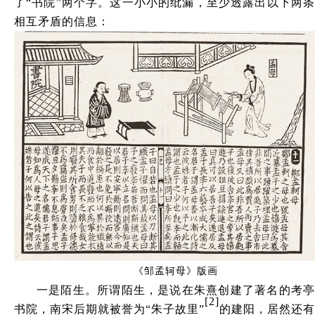
了
“书院”两个字。这一小小的纰漏，至少透露出以下两
相互矛盾的信息：
《
邹孟轲母
》
版画
一是陌生。所谓陌生，是说在朱熹创建了著名的考亭
[2]
书院，南宋后期就被誉为
“朱子故里”
的建阳，居然还有