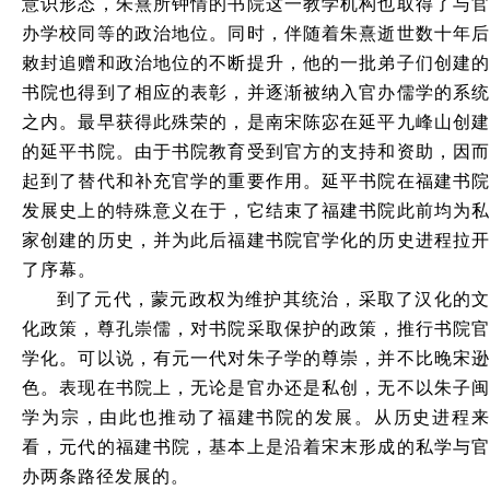
意识形态，朱熹所钟情的书院这一教学机构也取得了与官
办学校同等的政治地位。同时，伴随着朱熹逝世数十年后
敕封追赠和政治地位的不断提升，他的一批弟子们创建的
书院也得到了相应的表彰，并逐渐被纳入官办儒学的系统
之内。最早获得此殊荣的，是南宋陈宓在延平九峰山创建
的延平书院。由于书院教育受到官方的支持和资助，因而
起到了替代和补充官学的重要作用。延平书院在福建书院
发展史上的特殊意义在于，它结束了福建书院此前均为私
家创建的历史，并为此后福建书院官学化的历史进程拉开
了序幕。
到了元代，蒙元政权为维护其统治，采取了汉化的文
化政策，尊孔崇儒，对书院采取保护的政策，推行书院官
学化。可以说，有元一代对朱子学的尊崇，并不比晚宋逊
色。表现在书院上，无论是官办还是私创，无不以朱子闽
学为宗，由此也推动了福建书院的发展。从历史进程来
看，元代的福建书院，基本上是沿着宋末形成的私学与官
办两条路径发展的。