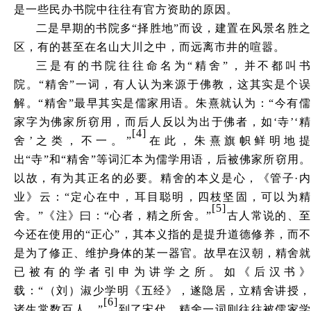
是一些民办书院中往往有官方资助的原因。
二是早期的书院多
“择胜地”而设，建置在风景名胜
区，有的甚至在名山大川之中，而远离市井的喧嚣。
三是有的书院往往命名为
“精舍”，并不都叫
院。“精舍”一词，有人认为来源于佛教，这其实是个误
解。“精舍”最早其实是儒家用语。朱熹就认为：“今有儒
家字为佛家所窃用，而后人反以为出于佛者，如‘寺’‘精
[4]
舍’之类，不一。”
在此，朱熹旗帜鲜明地
出
“寺”和“精舍”等词汇本为儒学用语，后被佛家所窃用
以故，有为其正名的必要。精舍的本义是心，《管子·内
业》云：“定心在中，耳目聪明，四枝坚固，可以为精
[5]
舍。”《注》曰：“心者，精之所舍。”
古人常说的、至
今还在使用的
“正心”，其本义指的是提升道德修养，而
是为了修正、维护身体的某一器官。故早在汉朝，精舍就
已被有的学者引申为讲学之所。如《后汉书》
载：“（刘）淑少学明《五经》，遂隐居，立精舍讲授，
[6]
诸生常数百人。”
到了宋代，精舍一词则往往被儒家