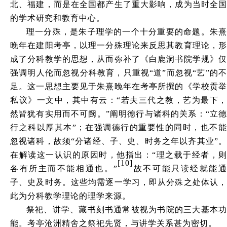
北、福建，而是在全国都产生了重大影响，成为当时全国
的学术研究和教育中心。
理一分殊，是朱子理学的一个十分重要的命题。朱熹
晚年在建阳考亭，以理一分殊理论来反思其教育理论，形
成了分科教学的思想，从而弥补了《白鹿洞书院学规》仅
强调明人伦而忽视分科教育，只重视
“道”而忽视“艺”的
足。这一思想主要见于朱熹晚年在考亭所撰的《学校贡举
私议》一文中，其中有云：“若夫三代之教，艺为最下，
然皆犹有实用而不可阙。”阐明德行与诸科的关系：“立德
行之科以厚其本”；在强调德行的重要性的同时，也不能
忽视诸科，故须“分诸经、子、史、时务之年以齐其业”。
在解读这一认识的原因时，他指出：“理之载于经者，则
[10]
各有所主而不能相通也。”
故不可能只读经就能
子、史及时务。这些均需逐一学习，即从分殊之处体认，
此为分科教学理论的理学来源。
祭祀、讲学、藏书刻书通常被视为书院的三大基本功
能。考亭沧洲精舍之祭祀先贤，与讲学关系甚为密切。