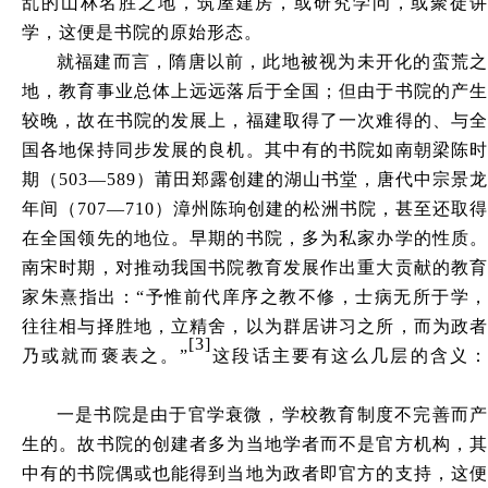
乱的山林名胜之地，筑屋建房，或研究学问，或聚徒讲
学，这便是书院的原始形态。
就福建而言，隋唐以前，此地被视为未开化的蛮荒之
地，教育事业总体上远远落后于全国；但由于书院的产生
较晚，故在书院的发展上，福建取得了一次难得的、与全
国各地保持同步发展的良机。其中有的书院如南朝梁陈时
期（
503—589）莆田郑露创建的湖山书堂，唐代中宗景龙
年间（707—710）漳州陈珦创建的松洲书院，甚至还取得
在全国领先的地位。早期的书院，多为私家办学的性质。
南宋时期，对推动我国书院教育发展作出重大贡献的教育
家朱熹指出：“予惟前代庠序之教不修，士病无所于学，
往往相与择胜地，立精舍，以为群居讲习之所，而为政者
[3]
乃或就而褒表之。”
这段话主要有这么几层的含义
一是书院是由于官学衰微，学校教育制度不完善而产
生的。故书院的创建者多为当地学者而不是官方机构，其
中有的书院偶或也能得到当地为政者即官方的支持，这便