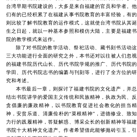
台湾早期书院建设的，大多是来自福建的官员和学者。他
们有的已经积累了在福建从事书院教育的丰富经验，有的
则比较了解书院教育的运作模式，这就使台湾书院从其诞
生之日起，就以一种基本参照和模仿大陆，主要是福建书
院的教学模式来运作。
除了对书院的教学活动、祭祀活动、藏书刻书活动这
三大功能进行全面的研究之外，本书还对以往被人们忽视
的福建书院历代山长、历代书院学规的推广、历代书院的
学田、历代书院志书的编纂与刊刻等，进行了全方位的研
究和考述。
本书最后一章，则探讨了福建书院的文化遗产，并总
结出书院讲学的爱国主义传统和民族精神，执政为民、反
贪倡廉的廉政精神，以书院教育促进社会教化的担当精
神，安贫乐道、清廉俭朴的
“菜根精神”，进德修业、致
力行的践履精神，答疑解惑、博采众长的创新精神等福建
书院十大精神文化遗产。作者希望借此能够抛砖引玉，引