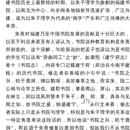
建书院历史上最辉煌的时期。以朱子理学为旗帜的福建书
院，以闽北为中心，向全闽各地辐射并迅速扩张，广泛兴
建，成为以朱子理学为代表的
“闽学”产生和广泛传播的
本营。
朱熹对福建乃至中国书院发展的贡献是十分巨大的，
以至于到后来甚至有人误认为，书院这种教育机构是朱熹
所创造的。这个误解，与前面说的把孟子也误以为是书院
的学生可以说有
“异曲同工”之“妙”。如康熙《建宁府志
卷十《书院志》，内容专门记载建宁府（府治在今南平建
瓯）的历代书院。修志者在卷端的小引中说：“书院之
兴，昉于鹿洞，继以鹅湖，虽皆豫章之地，而实朱、陆二
公相与论学之所也。建郡书院，肇基廌山、屏山，其后所
在林立，则以流风所暨本于朱子，蔡、胡、黄、真各与见
[7]
闻之知，故书院之盛，独盛建宁。”
从行文来看，修
者实际上只是从书院与理学，特别是与朱子理学的关系这
一特定角度来说这段话的，所以他说
“书院之兴，昉于鹿
洞”，即起源于朱熹修复白鹿洞书院，假如我们不从书院