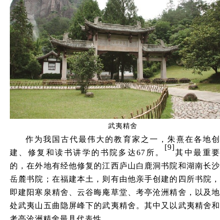
武夷精舍
作为我国古代最伟大的教育家之一，朱熹在各地创
[9]
建、修复和读书讲学的书院多达67所。
其中最重
的，在外地有经他修复的江西庐山白鹿洞书院和湖南长沙
岳麓书院；在福建本土，则有由他亲手创建的四所书院，
即建阳寒泉精舍、云谷晦庵草堂、考亭沧洲精舍，以及地
处武夷山五曲隐屏峰下的武夷精舍。其中又以武夷精舍和
考亭沧洲精舍最具代表性。