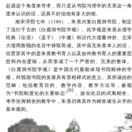
起源这个角度来苛求，而只是从书院与理学的关系这一角
度来认识的话，还真不好说他有多大的错。
南宋淳熙七年（
1180），朱熹兴复白鹿洞书院，制定
了流行千古的《白鹿洞书院学规》。此学规是朱熹从儒学
经典《论语》《孟子》《中庸》和汉代大儒董仲舒、北宋
大儒周敦颐的名言中择取而成。其中虽无朱熹本人的话，
但贯穿其中的是朱熹教书育人以及如何教书育人的重要思
想和内在逻辑，从而形成了一个严密的、完美的整体。
《白鹿洞书院学规》是中国古代最能体现书院精神的学
规，对我国书院的发展具有里程碑式的意义。其所涵括的
范畴，包括教育目的、教学内容、教学方法等，被视
[8]
为“书院制度化的主要标志”
。故在此后的武夷精舍
考亭沧洲精舍的教学中，朱熹仍将其作为精舍诸生从学的
基本规则。