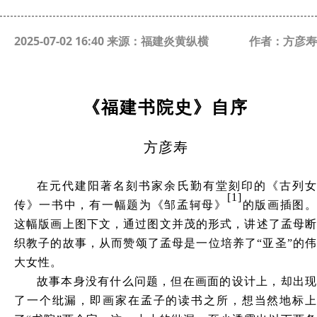
2025-07-02 16:40 来源：福建炎黄纵横
作者：方彦寿
《福建书院史》自序
方彦寿
在元代建阳著名刻书家余氏勤有堂刻印的《古列女
[1]
传》一书中，有一幅题为《邹孟轲母》
的版画插图
这幅版画上图下文，通过图文并茂的形式，讲述了孟母断
织教子的故事，从而赞颂了孟母是一位培养了
“亚圣”的
大女性。
故事本身没有什么问题，但在画面的设计上，却出现
了一个纰漏，即画家在孟子的读书之所，想当然地标上