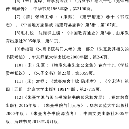
[6]（宋）范晔、唐李贤等注：《后汉书》卷六十七《党锢列
传·刘淑传》，中华书局1965年版，第2190页。
[7]（清）张琦主修：（康熙）《建宁府志》卷十《书院
志》，《中国地方志集成·福建府县志辑》第5册，第107页。
[8]毛礼锐，沈灌群主编：《中国教育通史》第3卷，山东教
育出版社2005年版，第61页。
[9]参拙著《朱熹书院与门人考》第一部分《朱熹及其相关的
书院考述》，华东师范大学出版社2000年版，第2-6页。
[10]（宋）朱熹：《晦庵先生朱文公文集》卷六十九《学校
贡举私议》，《朱子全书》第23册，第3359页。
[11]（宋）袁枢：《武夷精舍十咏·隐求室》，《全宋诗》第
四十五册，北京大学出版社1991年版，第27719页。
[12]《朱熹学派与闽台书院刻书的传承和发展》，福建教育
出版社2015年版；《朱熹书院与门人考》，华东师范大学出版社
2000年版；《朱熹考亭书院源流考》，中国文史出版社2005年
版、海峡书局2018年增订版。