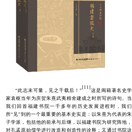
[11]
“此志未可量，见之千载后！”
这是闽籍著名史
家袁枢当年为庆贺朱熹武夷精舍建成之时所写的诗句。当
我们回首福建书院一千多年的历史发展进程时，我们
所
“见”到的一个最重要的基本史实是：以朱熹为代表的
子学派，包括他的前承与后继，以福建书院为研究阵地，
对孔孟原始儒学进行改造和创造性的诠释；又通过书院这