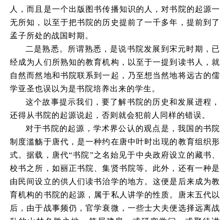
人，而且是一个出版图书传播知识的人，对书院的起源一
无所知，以至于把书院的历史提前了一千多年，提前到了
孟子所处的战国时期。
二是熟悉。所谓熟悉，是说书院发展到宋元时期，已
经成为人们所熟知的教育机构，以至于一提到读书人，就
自然而然地和书院联系到一起，乃至想当然地将远古的儒
学亚圣也误以为是书院培养出来的学生。
这个故事提示我们，要了解书院的历史和发展进程，
还得从书院的起源说起，否则就会犯前人同样的错误。
对于书院的起源，学术界公认的观点是，我国的书院
制度滥觞于唐代，是一种约在唐中叶时出现的教育组织形
式。据载，唐代
“书院”之名始见于中央政府设立的藏书
校书之所，如丽正书院、集贤书院等。此外，还有一种是
由民间设立的供人们读书治学的地方。这便是后来成为教
育机构的书院的起源，属于私人讲学的性质。唐末五代以
后，由于战事频仍，官学衰微，一些士大夫便选择远离战