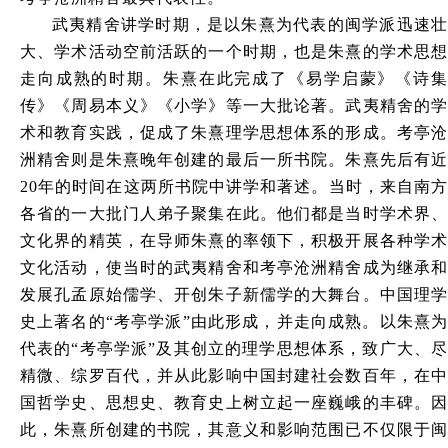
武夷精舍讲学时期，是以朱熹为代表的闽学派迅速壮
大、学术活动空前活跃的一个时期，也是朱熹的学术思想
走向成熟的时期。朱熹在此完成了《易学启蒙》《诗集
传》《周易本义》《小学》等一大批论著。武夷精舍的学
术和教育实践，促成了朱熹理学思想体系的形成。考亭沧
洲精舍则是朱熹晚年创建的最后一所书院。朱熹先后有近
20年的时间在这两所书院中讲学和著述。当时，来自南方
各省的一大批门人弟子聚集在此。他们都是当时学术界、
文化界的精英，在导师朱熹的率领下，积极开展各种学术
文化活动，使当时的武夷精舍和考亭沧洲精舍成为继承和
发展孔孟原始儒学、开创朱子新儒学的大舞台。中国理学
史上著名的“考亭学派”由此形成，并走向成熟。以朱熹为
代表的“考亭学派”及其创立的理学思想体系，致广大、尽
精微、综罗百代，并从此影响中国封建社会数百年，在中
国哲学史、思想史、教育史上树立起一座巍峨的丰碑。因
此，朱熹所创建的书院，其意义和影响范围已不仅限于闽