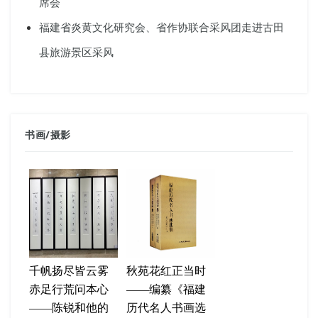
席会
福建省炎黄文化研究会、省作协联合采风团走进古田
县旅游景区采风
书画
/
摄影
千帆扬尽皆云雾
秋苑花红正当时
赤足行荒问本心
——编纂《福建
——陈锐和他的
历代名人书画选