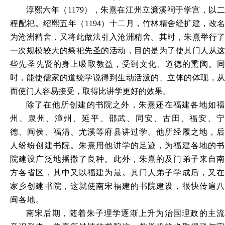
淳熙六年（
1179），朱熹在江州立濂溪祠于学宫，以
程配祀。绍熙五年（1194）十二月，竹林精舍经扩建，改名
为沧洲精舍，又将此做法引入沧洲精舍。其时，朱熹举行了
一次规模较大的祭祀先圣的活动，目的是为了使其门人从这
些先圣先贤的身上吸取教益，受到文化、道德的熏陶。同
时，能使儒家的道统学说得到生动活泼的、立体的体现，从
而使门人容易接受，取得比讲学更好的效果。
除了在他所创建的书院之外，朱熹还在福建各地如福
州、泉州、漳州、延平、邵武、同安、古田、福安、宁
德、闽侯、福清、尤溪等府县讲过学。他所经履之地，后
人纷纷创建书院。朱熹用他讲学的足迹，为福建各地的书
院建设广泛地播撒了良种。此外，朱熹的及门弟子来自南
方各省区，其中又以福建为最。其门人弟子学成后，又在
家乡创建书院，这就使南宋福建的书院建设，很快传遍八
闽各地。
南宋后期，随着朱子理学逐渐上升为治国理政的主流