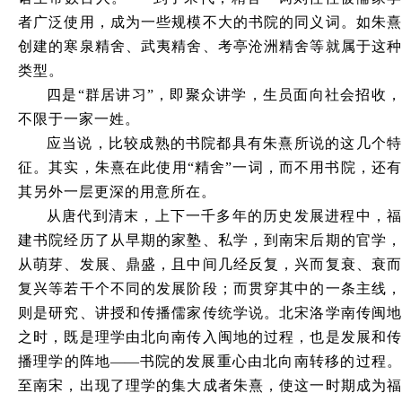
者广泛使用，成为一些规模不大的书院的同义词。如朱熹
创建的寒泉精舍、武夷精舍、考亭沧洲精舍等就属于这种
类型。
四是
“群居讲习”，即聚众讲学，生员面向社会招收
不限于一家一姓。
应当说，比较成熟的书院都具有朱熹所说的这几个特
征。其实，朱熹在此使用
“精舍”一词，而不用书院，还
其另外一层更深的用意所在。
从唐代到清末，上下一千多年的历史发展进程中，福
建书院经历了从早期的家塾、私学，到南宋后期的官学，
从萌芽、发展、鼎盛，且中间几经反复，兴而复衰、衰而
复兴等若干个不同的发展阶段；而贯穿其中的一条主线，
则是研究、讲授和传播儒家传统学说。北宋洛学南传闽地
之时，既是理学由北向南传入闽地的过程，也是发展和传
播理学的阵地
——
书院的发展重心由北向南转移的过程
至南宋，出现了理学的集大成者朱熹，使这一时期成为福