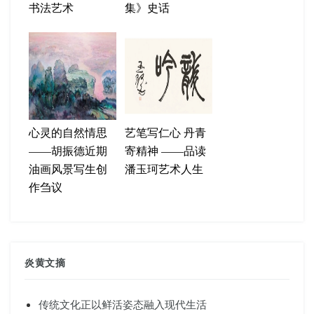
书法艺术
集》史话
心灵的自然情思
艺笔写仁心 丹青
——胡振德近期
寄精神 ——品读
油画风景写生创
潘玉珂艺术人生
作刍议
炎黄文摘
传统文化正以鲜活姿态融入现代生活