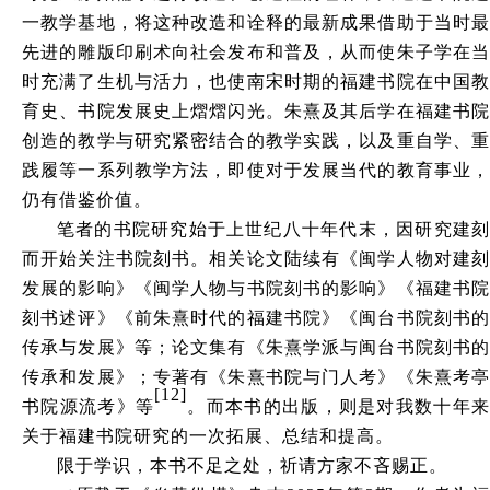
一教学基地，将这种改造和诠释的最新成果借助于当时最
先进的雕版印刷术向社会发布和普及，从而使朱子学在当
时充满了生机与活力，也使南宋时期的福建书院在中国教
育史、书院发展史上熠熠闪光。朱熹及其后学在福建书院
创造的教学与研究紧密结合的教学实践，以及重自学、重
践履等一系列教学方法，即使对于发展当代的教育事业，
仍有借鉴价值。
笔者的书院研究始于上世纪八十年代末，因研究建刻
而开始关注书院刻书。相关论文陆续有《闽学人物对建刻
发展的影响》《闽学人物与书院刻书的影响》《福建书院
刻书述评》《前朱熹时代的福建书院》《闽台书院刻书的
传承与发展》等；论文集有《朱熹学派与闽台书院刻书的
传承和发展》；专著有《朱熹书院与门人考》《朱熹考亭
[12]
书院源流考》等
。而本书的出版，则是对我数十年
关于福建书院研究的一次拓展、总结和提高。
限于学识，本书不足之处，祈请方家不吝赐正。