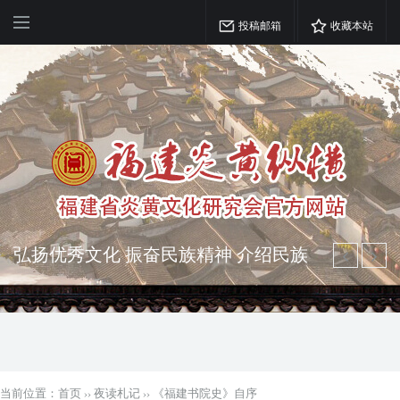
投稿邮箱
收藏本站
弘扬优秀文化 振奋民族精神 介绍民族
瑰宝 宣传中华精英
突出海西特色 报道台港澳侨 坚持古为
今用 力求雅俗共赏
当前位置：
首页
››
夜读札记
››
《福建书院史》自序