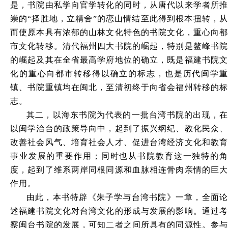
是，书院由私学向官学转化的同时，从唐代以来学者所推
崇的
“择胜地，立精舍”的恋山情结至此得到根本扭转，
而使原本具有浓郁的山林文化特色的书院文化，重心向都
市文化转移。清代福州四大书院的崛起，特别是鳌峰书院
的崛起及其在全省最高学府地位的确立，既是福建书院文
化的重心向都市转移得以确立的标志，也是历代闽学重
镇、书院重镇均在闽北，至清初终于向省会福州转移的标
志。
其二，以海东书院为代表的一批台湾书院的出现，在
以闽学治台的政策导向中，起到了振兴纲纪、教化民众、
改善社会风气、培育社会人才、促进台湾经济文化和教育
事业发展的重要作用；同时也从书院教育这一独特的角
度，起到了维系两岸同根同源和血脉相连骨肉亲情的巨大
作用。
由此，本书特辟《朱子学与台湾书院》一章，全面论
述福建书院文化对台湾文化的形成与发展的影响。通过考
察闽台书院的发展，可知二者之间所具有的同源性。参与