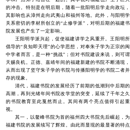
的冲击。特别是在明后期，随着一批阳明后学走向政坛，
其影响也从漳州走向武夷山和福州等地。此外，与阳明学
关系密切的李材所创立的
“止修学派”，对明后期的福建
院发展也产生了一定影响。
王阳明学派兴起，促使福建讲学之风重开。王阳明所
倡导的
“良知即天理”的心学思想，对奉朱子学为正宗的
中学者而言，是一种“挑战”；但对书院建设来说，则可谓
天赐良机。正德、嘉靖年间的福建新建的书院不断涌现，
从而出现了坚守朱子学的书院与传播阳明学的书院二者并
存的现象。
清代，福建书院的发展经历了前期的低潮到中后期的
高潮，再到光绪年间书院改学堂的突变，延续了千年之久
的书院教育至此戛然而止。其间有两个亮点值得引起重
视。
其一，以鳌峰书院为首的福州四大书院先后崛起，为
福建书院的发展续写了辉煌。由此而显现的最显著的特点