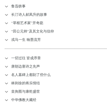
鲁迅轶事
长汀诗人郝凤升的故事
“草根艺术家”开奇葩
“田公元帅”及其文化与信仰
戎马一生 翰墨流芳
一切过往 皆成序章
唐朝边塞诗之先声
名人墓碑上都刻了些什么
林则徐的将乐情结
皇舆图与康乾盛世
中华佛教大藏经