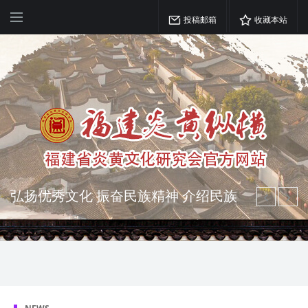
投稿邮箱
收藏本站
弘扬优秀文化 振奋民族精神 介绍民族
瑰宝 宣传中华精英
突出海西特色 报道台港澳侨 坚持古为
今用 力求雅俗共赏