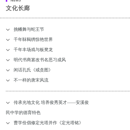
NEWS
文化长廊
挑幡舞与蛇王节
千年靺鞨绣惊艳世界
千年丰场戏与板凳龙
明代书商篡改书名恶习成风
闲话孔氏《戒贪图》
不一样的唐宋风流
传承光地文化 培养俊秀英才——安溪俊
民中学的德育特色
曹学佺倡修定光塔并作《定光塔铭》