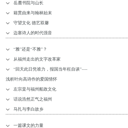
岳麓书院与山长
籍贯由来与翰林始末
守望文化 德艺双馨
边塞诗人的时代强音
“雅”还是“不雅”？
从福州走出的文字改革家
“回天此日凭谁力，报国当年枉自谈”----
浅析叶向高诗作的爱国情怀
左宗棠与福州船政文化
话说浩然正气之福州
​马扎与李白故乡
一篇课文的力量