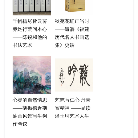
千帆扬尽皆云雾
秋苑花红正当时
赤足行荒问本心
——编纂《福建
——陈锐和他的
历代名人书画选
书法艺术
集》史话
心灵的自然情思
艺笔写仁心 丹青
——胡振德近期
寄精神 ——品读
油画风景写生创
潘玉珂艺术人生
作刍议