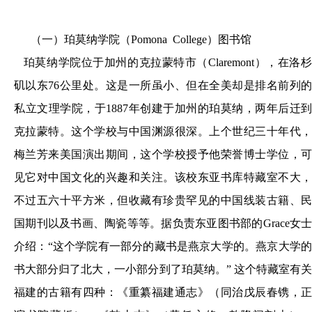
（一）珀莫纳学院（Pomona College）图书馆
珀莫纳学院位于加州的克拉蒙特市（Claremont），在洛杉
矶以东76公里处。这是一所虽小、但在全美却是排名前列的
私立文理学院，于1887年创建于加州的珀莫纳，两年后迁到
克拉蒙特。这个学校与中国渊源很深。上个世纪三十年代，
梅兰芳来美国演出期间，这个学校授予他荣誉博士学位，可
见它对中国文化的兴趣和关注。该校东亚书库特藏室不大，
不过五六十平方米，但收藏有珍贵罕见的中国线装古籍、民
国期刊以及书画、陶瓷等等。据负责东亚图书部的Grace女士
介绍：“这个学院有一部分的藏书是燕京大学的。燕京大学的
书大部分归了北大，一小部分到了珀莫纳。” 这个特藏室有关
福建的古籍有四种：《重纂福建通志》（同治戊辰春镌，正