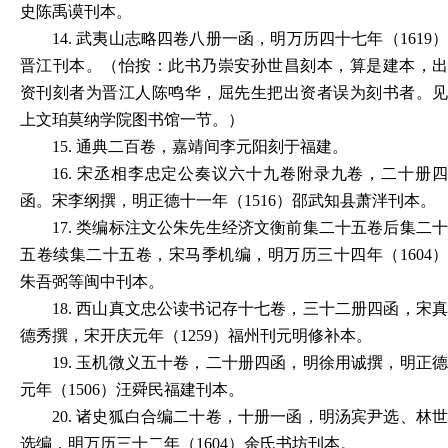
史陈禹谟刊本。
14.
武夷山志略四卷八册一函，明万历四十七年（1619
晋江刊本。（怡按：此书乃崇安孙世昌刻本，算是建本，出
资刊刻者为晋江人陈鸣华，屈先生把出资者误为刻书者。见
上文珀莫纳学院图书馆一节。）
15.
通典二百卷，嘉靖间李元阳刻于福建。
16.
宋丞相李忠定公奏议六十九卷附录九卷，二十册
函。宋李纲撰，明正德十一年（1516）邵武知县萧泮刊本。
17.
类编标注文公朱先生经济文衡前集二十五卷后集二
五卷续集二十五卷，宋马季机编，明万历三十四年（1604）
朱吾弼等闽中刊本。
18.
西山真文忠公读书记存十七卷，三十二册四函，宋
德秀撰，宋开庆元年（1259）福州刊元明修补本。
19.
玉机微义五十卷，二十册四函，明徐用诚撰，明正
元年（1506）汪舜民福建刊本。
20.
诸史狐白合编二十卷，十册一函，明汤宾尹选、林
选编，明万历三十二年（1604）余氏书坊刊本。