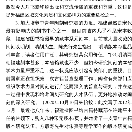
激发今人对书籍印刷出版和交流传播的重视和尊重，这也是
提升福建区域文化素质和文化影响力的重要途径之一。
3.
加大培养中青年闽刻研究者的力度。福建虽然是宋
最有影响力的刻书中心之一，但目前省内几乎不见宋本收
藏，福建省图书馆最早的藏本系元刻本。目前被大量收藏的
闽刻以明刻、清刻为主。陈先行先生指出：“明清版本存世品
种丰富，读者使用广泛，其研究极具实用价值。”
[33]
明清两
朝福建刻本甚多，本省馆藏也不少，但如今研究闽刻的本省
学术力量严重不足，这一状况应该引起有关部门的重视。目
前国家正在组织第二次古籍普查整理工作，闽省有关部门应
组织学术力量对闽刻进行广泛而深入的普查与研究，并在这
一过程中发现和培养闽刻研究的人才队伍，更好地推动对闽
刻的深入研究。（2020年10月10日林怡按：此文写于2012年
12月，最近七八年来，福建省图书馆古籍特藏部在许建平主
任的带领下，购入几种宋元残本/页，并培养了一支青年古籍
版本研究队伍。方彦寿先生对朱熹等理学著作的版本研究成