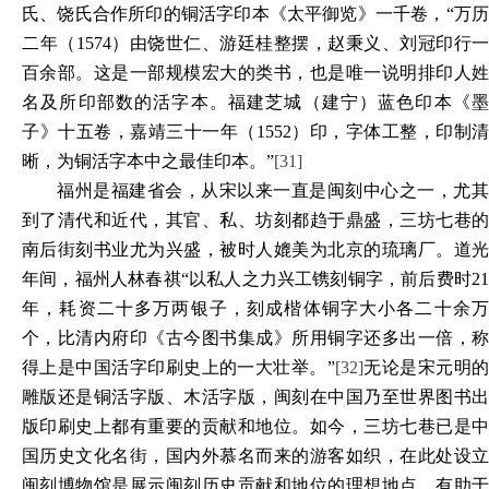
氏、饶氏合作所印的铜活字印本《太平御览》一千卷，“万历
二年（1574）由饶世仁、游廷桂整摆，赵秉义、刘冠印行一
百余部。这是一部规模宏大的类书，也是唯一说明排印人姓
名及所印部数的活字本。福建芝城（建宁）蓝色印本《墨
子》十五卷，嘉靖三十一年（1552）印，字体工整，印制清
晰，为铜活字本中之最佳印本。”
[31]
福州是福建省会，从宋以来一直是闽刻中心之一，尤其
到了清代和近代，其官、私、坊刻都趋于鼎盛，三坊七巷的
南后街刻书业尤为兴盛，被时人媲美为北京的琉璃厂。道光
年间，福州人林春祺“以私人之力兴工镌刻铜字，前后费时21
年，耗资二十多万两银子，刻成楷体铜字大小各二十余万
个，比清内府印《古今图书集成》所用铜字还多出一倍，称
得上是中国活字印刷史上的一大壮举。”
[32]
无论是宋元明
雕版还是铜活字版、木活字版，闽刻在中国乃至世界图书出
版印刷史上都有重要的贡献和地位。如今，三坊七巷已是中
国历史文化名街，国内外慕名而来的游客如织，在此处设立
闽刻博物馆是展示闽刻历史贡献和地位的理想地点，有助于