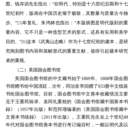
图。钱存训先生指出：“在明代，特别是十六世纪后期和十七
世纪初叶，版画在中国历史臻于极致，其数量与质量古今独
步。”
[5]
牟复礼、朱鸿林也指出：“木版插图是明代版刻的
要内容。它不只是一种造型艺术的形式，还具有实用和美学
目的。”
[6]
这本《武夷山志略》作为十七世纪初的建本，是
究闽刻图书内容和装帧形式的重要文献，值得引起建本研究
者的重视。
（二）美国国会图书馆
美国国会图书馆的中文藏书始于1869年。1868年国会图
书馆赠书给中国清廷，次年，同治皇帝回赠了933册中文线装
书给国会图书馆。目前，国会图书馆中文善本收藏情况主要
见于王重民辑录、袁同礼重校的《国会图书馆藏中国善本书
録》（1957年出版）和范邦瑾编著的《美国国会图书馆藏中
文善本书续録》（2011年出版）。王重民先生在上个世纪40
年代对国会图书馆善本书进行考订编目时，一般以明代及以