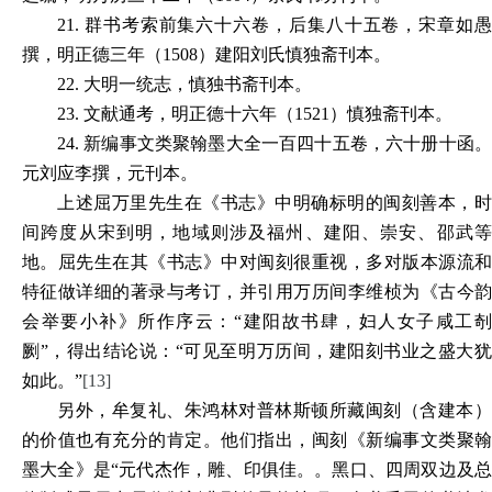
21.
群书考索前集六十六卷，后集八十五卷，宋章如
撰，明正德三年（1508）建阳刘氏慎独斋刊本。
22.
大明一统志，慎独书斋刊本。
23.
文献通考，明正德十六年（1521）慎独斋刊本。
24.
新编事文类聚翰墨大全一百四十五卷，六十册十函
元刘应李撰，元刊本。
上述屈万里先生在《书志》中明确标明的闽刻善本，时
间跨度从宋到明，地域则涉及福州、建阳、崇安、邵武等
地。屈先生在其《书志》中对闽刻很重视，多对版本源流和
特征做详细的著录与考订，并引用万历间李维桢为《古今韵
会举要小补》所作序云：“建阳故书肆，妇人女子咸工剞
劂”，得出结论说：“可见至明万历间，建阳刻书业之盛大犹
如此。”
[13]
另外，牟复礼、朱鸿林对普林斯顿所藏闽刻（含建本）
的价值也有充分的肯定。他们指出，闽刻《新编事文类聚翰
墨大全》是“元代杰作，雕、印俱佳。。黑口、四周双边及总