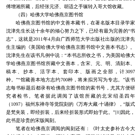
傅增湘所藏，后经张元济、胡适之手辗转入哥大馆收藏。
（四）哈佛大学哈佛燕京图书馆
哈佛燕京图书馆的中文善本藏书，在著名版本目录学家
沈津先生长达十余年的倾心努力之下，已经有最为完善的“书
志”，这就是2011年4月由广西师范大学出版社出版的沈津先
生主编的《美国哈佛大学哈佛燕京图书馆中文善本书志》。
沈津先生在该书凡例中说：“本书志所收之书，为美国哈佛大
学哈佛燕京图书馆所藏中文善本，含宋、元、明、清刻本、
稿本、抄本、活字本、套印本、版画之全部，计3097
种。”“馆藏善本地方志约700种，将来拟另写为专志。”该书
志每书标题后都录有哈佛燕京图书馆的索书号，尤其方便研
究者检书。笔者据此调阅了该馆所藏的北宋绍圣四年
（1097）福州东禅寺等觉院刻的《万寿大藏·十诵律》，“版式
是梵夹装，即经折装，后来经折装形式即始于此。”
[8]
因此
此书是珍贵的宋版闽刻。
笔者在哈佛燕京调阅的闽刻还有：《叶太史参补古今大