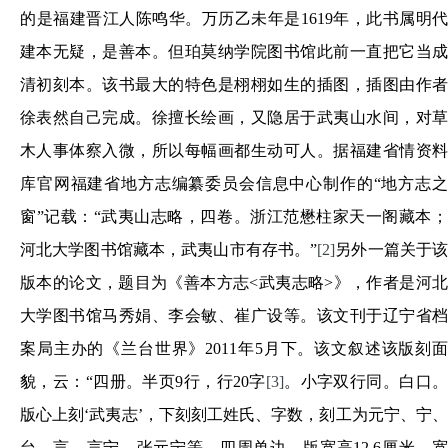
的是福建晋江人陈鸣华。万历乙未年是1619年，此书属明代
建本无疑，是善本。但珀莫纳学院图书馆此前一直把它当成
清初刻本。该书最大的特色是栩栩如生的插图，插图由作者
徐表然自己完成。徐擅长绘画，又隐居于武夷山水间，对草
木人事体察入微，所以每幅画都生动可人。据福建省情资料
库官网福建省地方志编纂委员会信息中心制作的“地方志之
窗”记载：“武夷山志略，四卷。浙江范懋柱家天一阁藏本；
河北大学图书馆藏本，武夷山市有存书。”
[2]
另外一篇关于
版本的论文，题目为《善本方志<武夷志略>》，作者是河北
大学图书馆马秀娟、李会敏、崔广设等。该文刊于辽宁省档
案局主办的《兰台世界》2011年5月下。该文叙述该版刻面
貌，云：“四册。半页9行，行20字
[3]
。小字双行同。白口
版心上刻‘武夷志’，下刻刻工姓氏、字数，刻工为元宁、宁、
台、言、言宁、张元宁等。四周单边，版宽高12.6厘米，宽