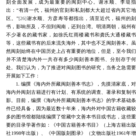
刻全面发展，成为最重要的闽刻中心。谢水顺、李珽指
出：“有清一代，福州的官刻和私刻都大大超过省内其它地
区。”
[26]
谢水顺、方彦寿等都指出，清至近代，福州的
书，影响所及，不但到闽南，还到台湾。明清两朝，福州有
不少著名的藏书家，如徐氏红雨楼藏书和龚氏大通楼藏书
等，这些藏书有的后来流失海外，其中也不乏闽刻善本。虽
然闽刻始终在中国历史上占有重要的地位，但是，至今我们
并不清楚海内外一共存有多少闽刻善本图书、分别存于何
处。我们认为，为了推进对闽刻图书的研究，当务之急需要
开展如下工作：
1.
编撰《海内外所藏闽刻善本书志》，先摸清家底，
海内外闽刻古籍进行有计划、有系统的调查、著录和复制书
影。目前，编撰《海内外所藏闽刻善本书志》的学术基础条
件已经具备，因为最近数十年来，海内外对中国古籍收藏较
多的图书馆都陆续编撰了馆藏中文善本书目或书志，这些重
要的目录学著作如：《中国古籍善本书目》（上海古籍出版
社1998年出版）、《中国版刻图录》（文物出版社1961年增