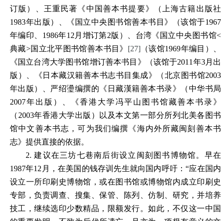
订版）、王重民著《中国善本书提要》（上海古籍出版社
1983年出版）、《国立中央图书馆善本书目》（该馆于1967
年编印、1986年12月增订第2版）、台湾《国立中央图书馆<
典藏>国立北平图书馆善本书目》
[27]
（该馆1969年编目）、
《国立台湾大学图书馆增订善本书目》（该馆于2011年3月出
版）、《日本藏汉籍善本书志书目集成》（北京图书馆2003
年出版）、严绍璗编撰的《日藏漢籍善本书录》（中华书局
2007年出版）、《香港大学冯平山图书馆藏善本书录》
（2003年香港大学出版）以及本文第一部分所列北美各图书
馆中文善本书志，可为我们编撰《海内外所藏闽刻善本书
志》提供直接的依据。
2.
建议在三坊七巷南后街设立闽刻图书博物馆。早
1987年12月，在美国的钱存训先生就向国内呼吁：“应在国内
设立一所印刷史博物馆，或在图书馆或博物馆内成立印刷史
专部，负责调查、搜集、保管、陈列、仿制、研究，并培养
技工，继续选印少数精品，限额发行。如此，不仅这一中国