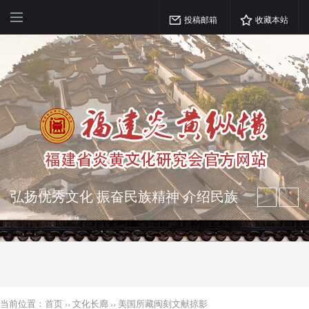
投稿邮箱
收藏本站
弘扬优秀文化 振奋民族精神 介绍民族
瑰宝 宣传中华精英
突出海西特色 报道台港澳侨 坚持古为
今用 力求雅俗共赏
当前位置：
首页
››
文化长廊
››
美国所藏闽刻文献掠影