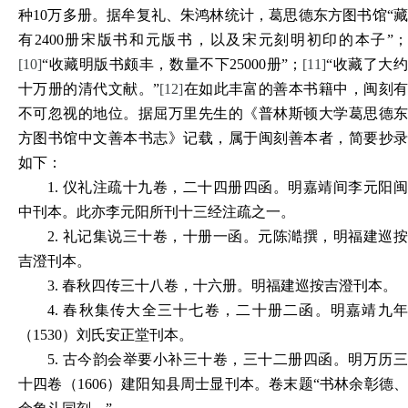
种10万多册。据牟复礼、朱鸿林统计，葛思德东方图书馆“藏
有2400册宋版书和元版书，以及宋元刻明初印的本子”；
[10]
“收藏明版书颇丰，数量不下25000册”；
[11]
“收藏了大约
十万册的清代文献。”
[12]
在如此丰富的善本书籍中，闽刻有
不可忽视的地位。据屈万里先生的《普林斯顿大学葛思德东
方图书馆中文善本书志》记载，属于闽刻善本者，简要抄录
如下：
1.
仪礼注疏十九卷，二十四册四函。明嘉靖间李元阳
中刊本。此亦李元阳所刊十三经注疏之一。
2.
礼记集说三十卷，十册一函。元陈澔撰，明福建巡
吉澄刊本。
3.
春秋四传三十八卷，十六册。明福建巡按吉澄刊本。
4.
春秋集传大全三十七卷，二十册二函。明嘉靖九
（1530）刘氏安正堂刊本。
5.
古今韵会举要小补三十卷，三十二册四函。明万历
十四卷（1606）建阳知县周士显刊本。卷末题“书林余彰德、