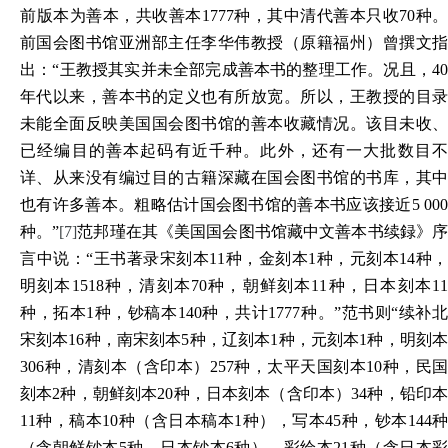
前版本为善本，共收善本1777种，其中清代善本只收70种。
前国会图书馆亚洲部主任李华伟教授（原籍福州）曾撰文指
出：“王教授其实并未全部完成善本书的整理工作。况且，40
年代以来，善本书的定义也有所放宽。所以，王教授的目录
未能全面反映美国国会图书馆的善本收藏情况。该目未收、
已经编目的善本起码有近千种。此外，还有一大批数目不
详、从来没有编过目的古籍深藏在国会图书馆的书库，其中
也有许多善本。粗略估计国会图书馆的善本书应该接近5 000
种。”
[7]
范邦瑾在其《美国国会图书馆藏中文善本书续録》
言中说：“王书著录宋刻本11种，金刻本1种，元刻本14种，
明刻本1518种，清刻本70种，朝鲜刻本11种，日本刻本11
种，拓本1种，钞稿本140种，共计1777种。”范书则“续补北
宋刻本16种，南宋刻本5种，辽刻本1种，元刻本1种，明刻本
306种，清刻本（含印本）257种，太平天国刻本10种，民国
刻本2种，朝鲜刻本20种，日本刻本（含印本）34种，铅印本
11种，稿本10种（含日本稿本1种），写本45种，钞本144种
（含朝鲜钞本5种，日本钞本6种），彩绘本21种（含日本彩