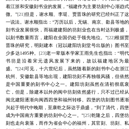
着江浙和安徽刻书业的发展，“福建作为主要坊刻中心渐趋式
微。”
[21]
但是，谢水顺、李珽、贾晋珠的研究已经纠正了
一说法。谢水顺指出：“万历以后，无锡、南京、歙县等地的
刻书业发展很快，而福建建阳的坊刻业也在当时达到极盛，
以刻书数量而言，建阳在全国仍处于领先地位。”
[22]
根据贾
晋珠的研究，明刻建本（冠以建阳坊刻堂号出版的）图书至
少多达1495种。
[23]
老一辈版本学家王雨先生也指出：“明代
书坊是沿着宋元遗风发展下来的，故以福建地区为最
盛。”
[24]
可见，十六世纪后，虽然随着新的刻书中心在浙
杭州、安徽歙县等地出现，建阳坊刻不再独领风骚，但依然
是中国重要的刻书中心之一。建阳坊刻虽然在清初彻底衰
亡，但是，除建本以外的闽中坊刻依然盛行，只不过已经从
闽北建阳逐渐向闽西四堡和福州转移。四堡的坊刻图书逐渐
兴起于明代中晚期，至康乾之际达于鼎盛，“到了清代，四堡
成为中国南方重要的坊刻中心之一。”
[25]
乾隆之后，四堡
刻也走向衰落，而作为省会中心的福州，其官刻、坊刻、私