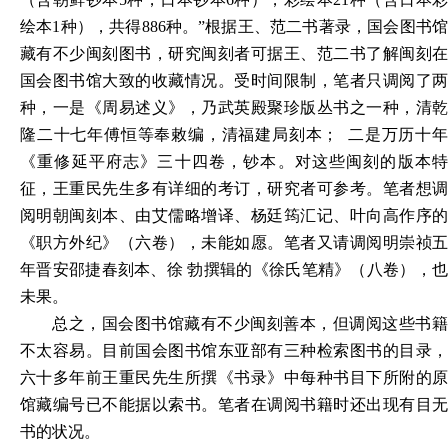
绘本1种），共得886种。”根据王、范二书著录，国会图书馆
藏有不少闽刻图书，研究闽刻者可据王、范二书了解闽刻在
国会图书馆大致的收藏情况。受时间限制，笔者只调阅了两
种，一是《周易述义》，乃武英殿聚珍版丛书之一种，清乾
隆二十七年傅恒等奉敕编，清福建局刻本； 二是万历十年
《重修延平府志》三十四卷，钞本。对这些闽刻的版本特
征，王重民先生多有详细的考订，研究者可参考。笔者想调
阅明朝闽刻本、由艾儒略增译、杨廷筠汇记、叶向高作序的
《职方外纪》（六卷），未能如愿。笔者又请调阅明崇祯五
年晋安邵捷春刻本、徐 勃撰辑的《徐氏笔精》（八卷），也
未果。
总之，国会图书馆藏有不少闽刻善本，但调阅这些书籍
不太容易。目前国会图书馆东亚部有三种检索图书的目录，
六十多年前王重民先生所撰《书录》中每种书目下所附的原
馆藏编号已不能据以索书。笔者在调阅书籍时还出现有目无
书的状况。