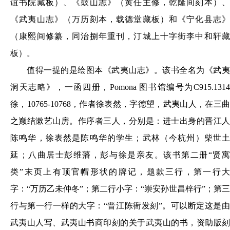
谊书院藏板）、《鼓山志》（黄任主修，乾隆间刻本）、
《武夷山志》（万历刻本，载德堂藏板）和《宁化县志》
（康熙间修纂，同治捌年重刊，汀城上十字街李中和轩藏
板）。
值得一提的是绘图本《武夷山志》。该书全名为《武夷
洞天志略》，一函四册，Pomona 图书馆编号为C915.1314
徐，10765-10768，作者徐表然，字德望，武夷山人，在三曲
之巅结漱艺山房。作序者三人，分别是：进士出身的晋江人
陈鸣华，徐表然是陈鸣华的学生；武林（今杭州）柴世土
延；八曲居士彭维藩，彭与徐是亲友。该书第二册“贤寓
类”末页上有顶官帽形状的牌记，题款三行，第一行大
字：“万历乙未仲冬”；第二行小字：“崇安孙世昌梓行”；第三
行与第一行一样的大字：“晋江陈衙发刻”。可以断定这是由
武夷山人写、武夷山书商印刻的关于武夷山的书，资助版刻