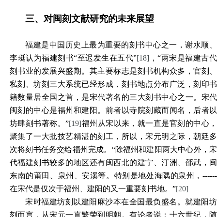
三、对闽刻文献研究的未来展望
福建是中国历史上最为重要的刻书中心之一，谢水顺、
李珽认为福建刻书“至迟发生在五代”
[18]
，“两宋是福建古
刻书业的发展兴盛期。其主要标志是刻书机构众多，官刻、
私刻、坊刻三大系统已经形成，刻书地点分布广泛，刻印书
籍数量居全国之首，是宋代著名的三大刻书中心之一。宋代
闽刻的中心是福州和建阳。前者以寺院刻藏而闻名，后者以
坊肆刻书著称。”
[19]
福州从宋以来，就一直是官刻的中心
聚集了一大批技艺精湛的刻工，所以，宋元明之际，朝廷多
次将刻书任务交给福州完成。“除福州和建阳两大中心外，宋
代福建刻书较多的地区还有闽西北的建宁、汀洲、邵武，闽
东南的莆田、泉州、安溪等。特别是地处海隅的泉州，------
在宋代是仅次于福州、建阳的又一重要刻书地。”
[20]
宋时福建坊刻以建阳麻沙本在全国最负盛名。就建阳坊
刻而言，从宋元一直繁荣到明朝。有论者说：十六世纪，随