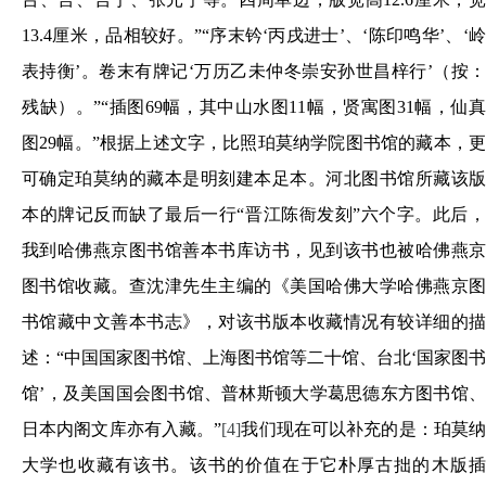
13.4厘米，品相较好。”“序末钤‘丙戌进士’、‘陈印鸣华’、‘岭
表持衡’。卷末有牌记‘万历乙未仲冬崇安孙世昌梓行’（按：
残缺）。”“插图69幅，其中山水图11幅，贤寓图31幅，仙真
图29幅。”根据上述文字，比照珀莫纳学院图书馆的藏本，更
可确定珀莫纳的藏本是明刻建本足本。河北图书馆所藏该版
本的牌记反而缺了最后一行“晋江陈衙发刻”六个字。此后，
我到哈佛燕京图书馆善本书库访书，见到该书也被哈佛燕京
图书馆收藏。查沈津先生主编的《美国哈佛大学哈佛燕京图
书馆藏中文善本书志》，对该书版本收藏情况有较详细的描
述：“中国国家图书馆、上海图书馆等二十馆、台北‘国家图书
馆’，及美国国会图书馆、普林斯顿大学葛思德东方图书馆、
日本内阁文库亦有入藏。”
[4]
我们现在可以补充的是：珀莫
大学也收藏有该书。该书的价值在于它朴厚古拙的木版插