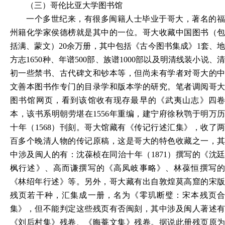
（三）哥伦比亚大学图书馆
一个多世纪来，有很多闽籍人士毕业于哥大，著名的福
州籍化学家侯德榜就是其中的一位。哥大收藏中国图书（包
括满、蒙文）20余万册，其中包括《
古今图书集成
》1套、
方志1650种、年谱500部、族谱1000部以及明清线装小说、清
初一些禁书、古代碑文和钞本等，但尚未有学者对哥大的中
文善本图书作专门的目录学和版本学的研究。笔者调阅哥大
图书馆网页，看到该馆收有现存最早的《武夷山志》四卷
本，该书系明朝劳堪在1556年重编，建宁府徐秋鹗于明万历
十年（1568）刊刻。哥大馆藏有《传记行述汇集》，收了两
百多个晚清人物的传记原稿，这是哥大的特色收藏之一，其
中涉及闽人的有：沈葆桢在同治十年（1871）撰写的《沈廷
枫行述》、高而谦撰写的《高凤岐事略》、林葆恒撰写的
《林绍年行述》等。另外，哥大藏有出自敦煌莫高窟的宋版
残页若干种，汇集成一册，名为《零玑断璧：宋本残页合
集》，但不能判定这些残页有否闽刻，其中涉及闽人著述有
《刘后村集》残卷、《晦菴文集》残卷。据说此册残页原为