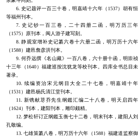
余象斗同刻。”
6.
史记题评一百三十卷，明嘉靖十六年（1537）胡有
等福州刊本。
7.
史记钞一百三卷，二十四册二函，明万历三年
（1575）原刊本，闽人游子建写刻。
8.
静观室增补史记纂六卷十六册二函，明万历十六
（1588）建邑詹彦洪刊本。
9.
何乔远撰《名山藏》一百八卷，六十册十函，明崇
十三年（1640）福建巡按沈犹龙等校刊本。四库全书总目未
著录。
10.
续编资治宋元纲目大全二十七卷，明嘉靖十
（1531）建邑杨氏清江堂刊本。
11.
新镌献荩乔先生纲鑑汇编二十八卷，明天启四
（1624）刊本，建阳刊本，雕印颇精。
12.
梦松轩订正纲鑑玉衡七十二卷，明末刊本，建阳人
孔敬编。
13.
七雄策纂八卷，明万历十六年（1588）福建道监察