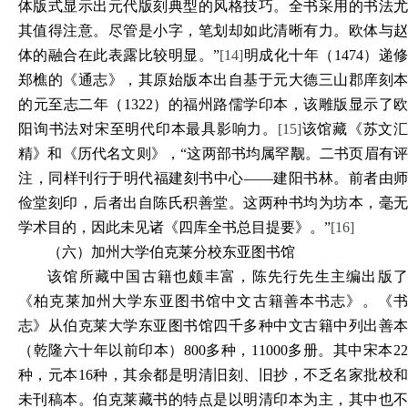
体版式显示出元代版刻典型的风格技巧。全书采用的书法尤
其值得注意。尽管是小字，笔划却如此清晰有力。欧体与赵
体的融合在此表露比较明显。”
[14]
明成化十年（1474）递
郑樵的《通志》，其原始版本出自基于元大德三山郡庠刻本
的元至志二年（1322）的福州路儒学印本，该雕版显示了欧
阳询书法对宋至明代印本最具影响力。
[15]
该馆藏《苏文汇
精》和《历代名文则》，“这两部书均属罕觏。二书页眉有评
注，同样刊行于明代福建刻书中心——建阳书林。前者由师
俭堂刻印，后者出自陈氏积善堂。这两种书均为坊本，毫无
学术目的，因此未见诸《四库全书总目提要》。”
[16]
（六）加州大学伯克莱分校东亚图书馆
该馆所藏中国古籍也颇丰富，陈先行先生主编出版了
《柏克莱加州大学东亚图书馆中文古籍善本书志》。《书
志》从伯克莱大学东亚图书馆四千多种中文古籍中列出善本
（乾隆六十年以前印本）800多种，11000多册。其中宋本22
种，元本16种，其余都是明清旧刻、旧抄，不乏名家批校和
未刊稿本。伯克莱藏书的特点是以明清印本为主，其中也不