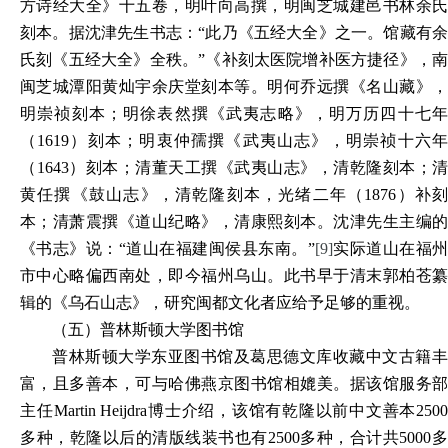
方诗经大全》十五卷，明叶向高撰，明闽芝城建邑书林余氏
刻本。据沈津先生书志：“此乃《五经大全》之一。馆藏有余
氏刻《五经大全》全秩。”《补刻太医院增补医方捷径》，南
闽芝城潭阳黄灿宇余庆堂刻本等。明何乔远撰《名山藏》，
明崇祯刻本；明徐表然撰《武夷志略》，明万历四十七年
（1619）刻本；明衷仲孺撰《武夷山志》，明崇祯十六年
（1643）刻本；清董天工撰《武夷山志》，清乾隆刻本；清
黄任撰《鼓山志》，清乾隆刻本，光绪二年（1876）补刻
本；清萧震撰《道山纪略》，清康熙刻本。沈津先生主编的
《书志》说：“道山在福建闽侯县东南。”
[9]
实际道山在福
市中心略偏西南处，即今福州乌山。此书早于清末郭柏苍纂
辑的《乌石山志》，研究闽都文化者应给予足够的重视。
（五）普林斯顿大学图书馆
普林斯顿大学东亚图书馆及葛思德文库收藏中文古籍丰
富，且多善本，可与哈佛燕京图书馆相媲美。据该馆服务部
主任Martin Heijdra博士介绍，该馆有乾隆以前中文善本2500
多种，乾隆以后的清版线装书也有2500多种，合计共5000多