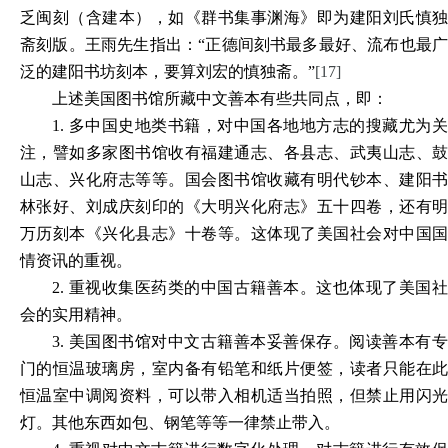
乏闽刻（含建本），如《群书集事渊海》即为建阳刘氏慎独
斋刻版。王雨先生指出：“正德间刻书最多最好、流布也最广
泛的建阳书坊刻本，要算刘宏的慎独斋。”
[17]
上述美国图书馆所藏中文善本有些共同点，即：
1.
多中国史地类书籍，对中国各地地方志的搜藏尤为
注，譬如多家图书馆收有福建通志、各县志、武夷山志、鼓
山志、兴化府志等等。国会图书馆收藏有明代钞本、建阳书
林张好、刘成庆刻印的《大明兴化府志》五十四卷，还有明
万历刻本《兴化县志》十卷等。这体现了美国社会对中国国
情资讯的重视。
2.
重视收集医药类的中国古籍善本。这也体现了美国
会的实用精神。
3.
美国图书馆对中文古籍善本妥善保存。阅读善本有
门的恒温玻璃房，室内备有铅笔和纸片便签，读者只能在此
恒温室中调阅资料，可以带入相机适当拍照，但禁止用闪光
灯。其他东西如包、钢笔等等一律禁止带入。