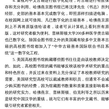
4.
重视对中文古籍进行数字化处理，对古籍进行有效
存和充分利用。哈佛燕京图书馆已将沈津先生《书志》所列
经部、史部的善本基本完成数字化，即照原样扫描进电脑，
在校园网上就可借阅。凡已数字化的古籍善本，哈佛燕京原
则上不再将原版借给读者，读者可从计算机上看到所有原
版，这对研究者极为便利。普林斯顿大学200多种医学类古籍
也已数字化。除国会图书馆之外的美国藏有较多中文善本古
籍的高校图书馆都加入了“中华古籍善本国际联合书目系
统”这一数字化工程。
5.
美国高校图书馆购藏哪些图书往往是由该校教师决
的。如此，高校图书馆的藏书能够反映该校学术研究的重点
和特色所在，并反过来在资料上充分保证了本校教师研究的
需要。美国研究型高校可以裁减教师和职员，但通常不会减
少购买图书的经费，因为馆藏图书数量和质量直接影响着本
校的研究实力。哈佛燕京、普林斯顿、伯克利等之所以历来
是研究中国汉学的重镇，就与它们有丰富的中文藏书、能够
吸引研究者紧密相关。