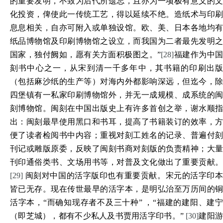
的重要发明，不致为后代所遗忘，且亦为一项极有意义的文
化投资，俾使此一传统工艺，得以延续不绝。造纸术与印刷
息息相关，自亦可附入或单独设馆。欧、美、日本各地均有
纸品博物馆及印刷博物馆之设立，而我国为二者最先发明之
国家，独付阙如，愿有关方面积极图之。”
[28]
福建作为中国
刻书中心之一，从宋到清一千多年中，其书籍的印刷出版
（包括麻沙纸的生产等）对海内外都影响深远，但迄今，除
四堡镇有一私家印刷博物馆外，并无一成规模、成系统的闽
刻博物馆。闽刻在中国出版史上有许多首创之举，谢水顺指
出：闽刻最早使用黑口和书耳，提高了书籍装订的效率，方
便了读者检阅书中内容；重视对刻工姓名的记录、普遍付刻
刊记或雕版原委，反映了闽刻书商对刻版的负责精神；大量
刊印通俗类书、文场用书等，对普及文化做出了重要贡献。
[29]
闽刻对中国的活字版印也有重要贡献。宋元的活字印本
皆已无存。现在传世最早的活字本，是明弘治至万历间的铜
活字本，“而确知现存者不及三十种” ，“福建的建阳、建宁
（即芝城），都有不少私人及书贾用活字印书。”
[30]
建阳