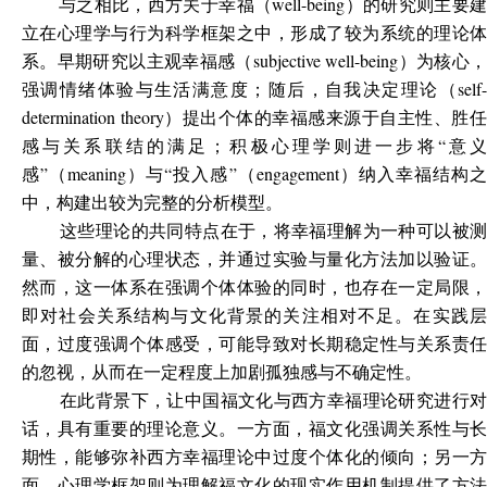
与之相比，西方关于幸福（well-being）的研究则主要建
立在心理学与行为科学框架之中，形成了较为系统的理论体
系。早期研究以主观幸福感（subjective well-being）为核心，
强调情绪体验与生活满意度；随后，自我决定理论（self-
determination theory）提出个体的幸福感来源于自主性、胜任
感与关系联结的满足；积极心理学则进一步将“意义
感”（meaning）与“投入感”（engagement）纳入幸福结构之
中，构建出较为完整的分析模型。
这些理论的共同特点在于，将幸福理解为一种可以被测
量、被分解的心理状态，并通过实验与量化方法加以验证。
然而，这一体系在强调个体体验的同时，也存在一定局限，
即对社会关系结构与文化背景的关注相对不足。在实践层
面，过度强调个体感受，可能导致对长期稳定性与关系责任
的忽视，从而在一定程度上加剧孤独感与不确定性。
在此背景下，让中国福文化与西方幸福理论研究进行对
话，具有重要的理论意义。一方面，福文化强调关系性与长
期性，能够弥补西方幸福理论中过度个体化的倾向；另一方
面，心理学框架则为理解福文化的现实作用机制提供了方法