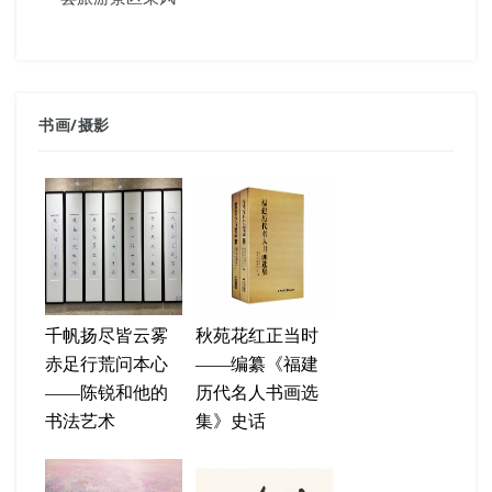
书画
/
摄影
千帆扬尽皆云雾
秋苑花红正当时
赤足行荒问本心
——编纂《福建
——陈锐和他的
历代名人书画选
书法艺术
集》史话