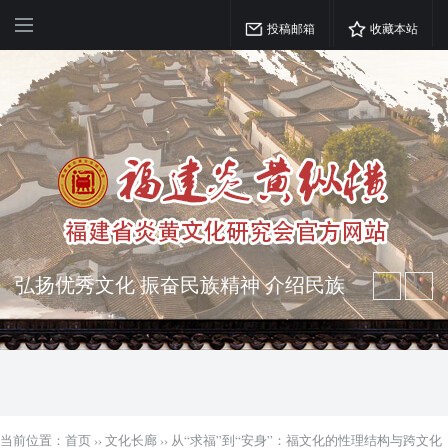
投稿邮箱
收藏本站
弘扬优秀文化 振奋民族精神 介绍民族
瑰宝 宣传中华精英
突出海西特色 报道台港澳侨 坚持古为
今用 力求雅俗共赏
当前位置：
首页
››
文化长廊
››
从“求福”到“安身”：福文化的性理结构与跨文化