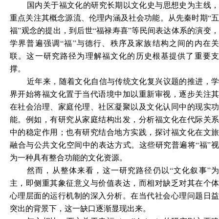
国内关于福文化的研究长期以文化史与思想史为主线，
重点关注其概念源流、伦理内涵及社会功能。从先秦时期“五
福”观念的提出，到后世“福禄寿喜”等民间表达体系的演变，
学界普遍强调“福”与德行、秩序及家族结构之间的内在关
联。这一研究路径为理解福文化的历史根基提供了重要支
撑。
近年来，随着文化自信与传统文化复兴议题的推进，学
界开始将福文化置于当代语境中加以重新审视，逐步关注其
在社会治理、家庭伦理、社区凝聚以及文化认同中的现实功
能。例如，有研究从家庭结构出发，分析福文化在代际关系
中的稳定作用；也有研究结合地方实践，探讨福文化在文旅
融合与公共文化空间中的表达方式。这些研究普遍将“福”视
为一种具有整合功能的文化资源。
然而，从整体来看，这一研究路径仍以“文化叙事”为
主，即侧重其象征意义与价值表达，而相对缺乏对其在个体
心理层面的运行机制的深入分析。在当代社会心理问题日益
突出的背景下，这一缺口逐渐显现出来。