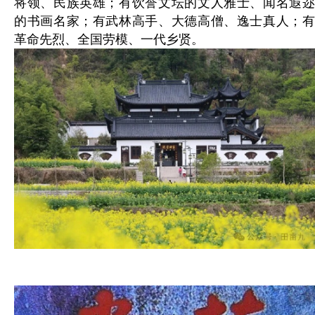
将领、民族英雄；有饮誉文坛的文人雅士、闻名遐迩
的书画名家；有武林高手、大德高僧、逸士真人；有
革命先烈、全国劳模、一代乡贤。