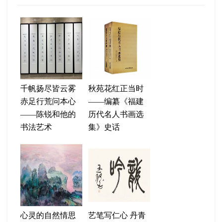
千帆扬尽皆云雾
秋苑花红正当时
赤足行荒问本心
——编纂《福建
——陈锐和他的
历代名人书画选
书法艺术
集》史话
心灵的自然情思
艺笔写仁心 丹青