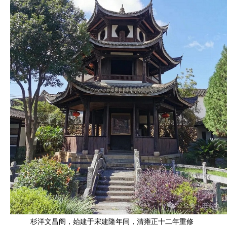
杉洋文昌阁，始建于宋建隆年间，清雍正十二年重修