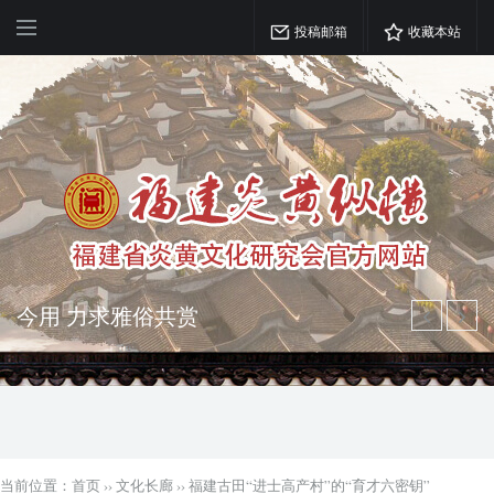
投稿邮箱
收藏本站
弘扬优秀文化 振奋民族精神 介绍民族
瑰宝 宣传中华精英
突出海西特色 报道台港澳侨 坚持古为
今用 力求雅俗共赏
当前位置：
首页
››
文化长廊
››
福建古田“进士高产村”的“育才六密钥”