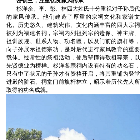
密钥三：注重优良家风传承
杉洋余、李、彭、林四大姓氏十分重视对子孙后代
的家风传承。他们建造了厚重的宗祠文化和家谱文
化。历史悠久、建筑宏伟、文化内涵丰富的四大宗祠
被列为福建名祠，宗祠内列祖列宗的遗像、神主牌、
祖训族规、世系人物、功名匾，以及门前的旗杆等，
向子孙展示祖德宗功，是对后代进行家风教育的重要
载体。经常性的祭祖活动，使后辈懂得敬祖尊宗，以
先贤德业为榜样。杉洋各宗祠内设有特有的功名石，
只有中了状元的子孙才有资格开启，将其重铺为登堂
进殿的阶石。祠堂门前旗杆林立，昭示着历代先人所
取得的功名成就。