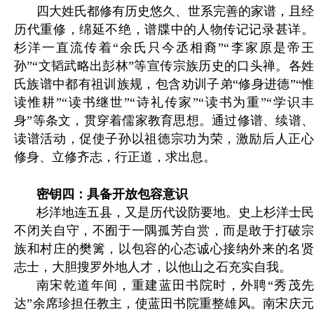
四大姓氏都修有历史悠久、世系完善的家谱，且经
历代重修，绵延不绝，谱牒中的人物传记记录甚详。
杉洋一直流传着“余氏只今丞相裔”“李家原是帝王
孙”“文韬武略出彭林”等宣传宗族历史的口头禅。各姓
氏族谱中都有祖训族规，包含劝训子弟“修身进德”“惟
读惟耕”“读书继世”“诗礼传家”“读书为重”“学识丰
身”等条文，贯穿着儒家教育思想。通过修谱、续谱、
读谱活动，促使子孙以祖德宗功为荣，激励后人正心
修身、立修齐志，行正道，求出息。
密钥四：具备开放包容意识
杉洋地连五县，又是历代设防要地。史上杉洋士民
不闭关自守，不囿于一隅孤芳自赏，而是敢于打破宗
族和村庄的樊篱，以包容的心态诚心接纳外来的名贤
志士，大胆搜罗外地人才，以他山之石充实自我。
南宋乾道年间，重建蓝田书院时，外聘“秀茂先
达”余席珍担任教主，使蓝田书院重整雄风。南宋庆元