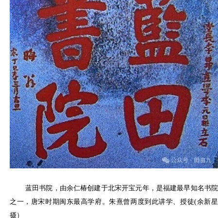
蓝田书院，由余仁椿创建于北宋开宝元年，是福建最早知名书院
之一，唐宋时期闽东最高学府。朱熹曾两度到此讲学、授徒(余新星
摄）