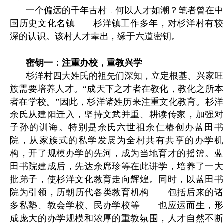
一个偏远的千年古村，何以人才如潮？笔者曾在中
国历史文化名镇——杉洋镇工作多年，对杉洋村有较
深的认识。该村人才辈出，缘于六道密钥。
密钥一：注重办校，重教兴学
杉洋村四大姓氏的祖先们深知，立定根基、兴家旺
族需要培养人才。“成天下之才者在教化，教化之所本
者在学校。”因此，杉洋诸姓历来注重文化教育。杉洋
余氏从建阳迁入，坚持文武并重、耕读传家，加强对
子孙的训诲。特别是余氏六世祖余仁椿创办蓝田书
院，从家族式的私学发展为全村共有共享的办学机
构，开了规模办学的先河，成为当地育才的摇篮。蓝
田书院建成后，先达余席珍等在此讲学，培养了一大
批弟子，使杉洋文化教育走向辉煌。同时，以蓝田书
院为引领，历朝历代各类教育机构——包括后来的诸
多私塾、教会学校、民办学校等——也应运而生，形
成庞大的办学规模和浓厚的重教氛围，人才自然不断