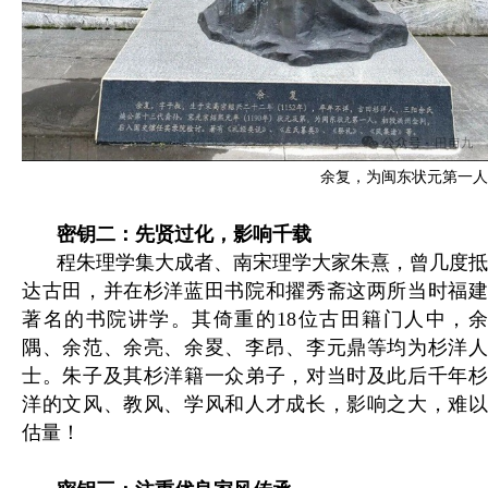
余复，为闽东状元第一人
密钥二：先贤过化，影响千载
程朱理学集大成者、南宋理学大家朱熹，曾几度抵
达古田，并在杉洋蓝田书院和擢秀斋这两所当时福建
著名的书院讲学。其倚重的18位古田籍门人中，余
隅、余范、余亮、余畟、李昂、李元鼎等均为杉洋人
士。朱子及其杉洋籍一众弟子，对当时及此后千年杉
洋的文风、教风、学风和人才成长，影响之大，难以
估量！