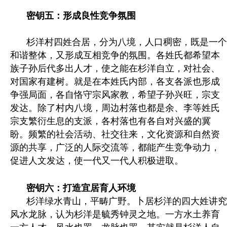
密钥五：形成良性竞争氛围
杉洋村四姓合居，分为八境，人口稠密，既是一个
和谐整体，又形成互相竞争的氛围。各姓氏都希望本
族子孙后代多出人才，使之能在杉洋自立，对社会、
对国家有建树。就是在本姓氏内部，各支各派也形成
争强局面，各自恪守宗风家教，希望子孙兴旺，宗支
发达。除了村内八境，周边村落也都是余、李等姓氏
宗支繁衍生息的支派，各村落也有各自对兴盛的冀
盼。频繁的社会活动、社交往来，文化资源和自然资
源的共享，广泛的人际交流等，都能产生竞争动力，
促进人文发达，使一代又一代人积极进取。
密钥
六
：
打造宜居育人环境
杉洋绿水青山，平畴广野。卜居杉洋的四大姓讲究
风水龙脉，认为杉洋是毓秀钟灵之地。一方水土养育