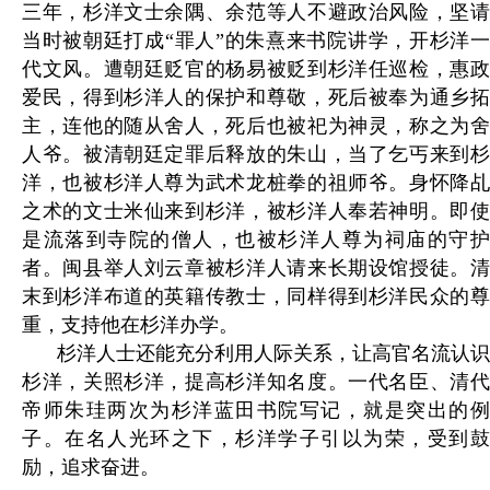
三年，杉洋文士余隅、余范等人不避政治风险，坚请
当时被朝廷打成“罪人”的朱熹来书院讲学，开杉洋一
代文风。遭朝廷贬官的杨易被贬到杉洋任巡检，惠政
爱民，得到杉洋人的保护和尊敬，死后被奉为通乡拓
主，连他的随从舍人，死后也被祀为神灵，称之为舍
人爷。被清朝廷定罪后释放的朱山，当了乞丐来到杉
洋，也被杉洋人尊为武术龙桩拳的祖师爷。身怀降乩
之术的文士米仙来到杉洋，被杉洋人奉若神明。即使
是流落到寺院的僧人，也被杉洋人尊为祠庙的守护
者。闽县举人刘云章被杉洋人请来长期设馆授徒。清
末到杉洋布道的英籍传教士，同样得到杉洋民众的尊
重，支持他在杉洋办学。
杉洋人士还能充分利用人际关系，让高官名流认识
杉洋，关照杉洋，提高杉洋知名度。一代名臣、清代
帝师朱珪两次为杉洋蓝田书院写记，就是突出的例
子。在名人光环之下，杉洋学子引以为荣，受到鼓
励，追求奋进。