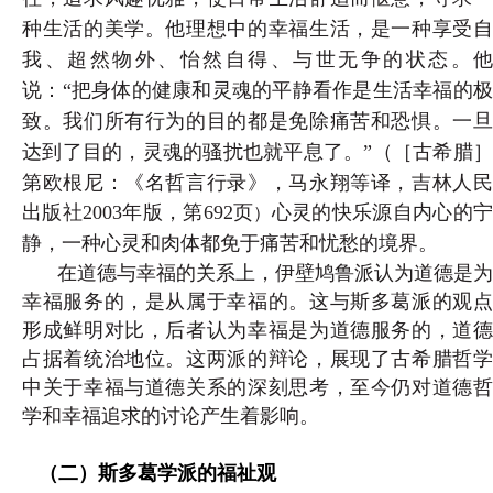
种生活的美学。他理想中的幸福生活，是一种享受自
我、超然物外、怡然自得、与世无争的状态。他
说：“把身体的健康和灵魂的平静看作是生活幸福的极
致。我们所有行为的目的都是免除痛苦和恐惧。一旦
达到了目的，灵魂的骚扰也就平息了。”（
［古希腊
第欧根尼：《名哲言行录》，马永翔等译，吉林人民
出版社2003年版，第692页
心灵的快乐源自内心的
）
静，一种心灵和肉体都免于痛苦和忧愁的境界。
在道德与幸福的关系上，伊壁鸠鲁派认为道德是为
幸福服务的，是从属于幸福的。这与斯多葛派的观点
形成鲜明对比，后者认为幸福是为道德服务的，道德
占据着统治地位。这两派的辩论，展现了古希腊哲学
中关于幸福与道德关系的深刻思考，至今仍对道德哲
学和幸福追求的讨论产生着影响。
（二）斯多葛学派的福祉观