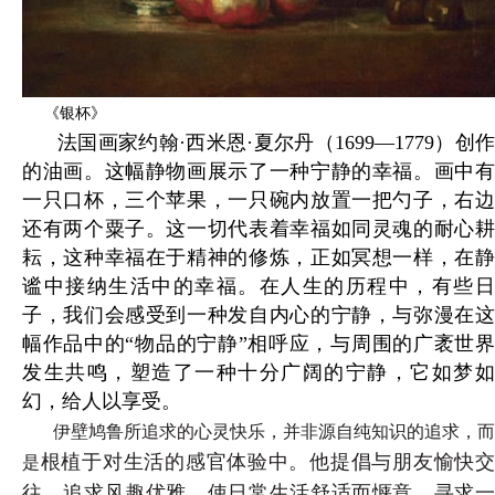
《银杯》
法国画家约翰·西米恩·夏尔丹（1699—1779）创作
的油画。这幅静物画展示了一种宁静的幸福。画中有
一只口杯，三个苹果，一只碗内放置一把勺子，右边
还有两个粟子。这一切代表着幸福如同灵魂的耐心耕
耘，这种幸福在于精神的修炼，正如冥想一样，在静
谧中接纳生活中的幸福。在人生的历程中，有些日
子，我们会感受到一种发自内心的宁静，与弥漫在这
幅作品中的“物品的宁静”相呼应，与周围的广袤世界
发生共鸣，塑造了一种十分广阔的宁静，它如梦如
幻，给人以享受。
伊壁鸠鲁所追求的心灵快乐，并非源自纯知识的追求，而
根植于对生活的感官体验中。他提倡与朋友愉快
是
往，追求风趣优雅，使日常生活舒适而惬意，寻求一