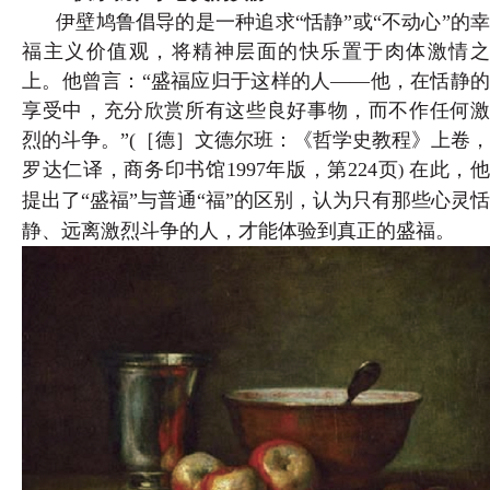
伊壁鸠鲁倡导的是一种追求“恬静”或“不动心”的幸
福主义价值观，将精神层面的快乐置于肉体激情之
上。他曾言：“盛福应归于这样的人——他，在恬静的
享受中，充分欣赏所有这些良好事物，而不作任何激
烈的斗争。”(
［德］文德尔班：《哲学史教程》上卷，
罗达仁译，商务印书馆1997年版，第224页
在此，
)
提出了“盛福”与普通“福”的区别，认为只有那些心灵恬
静、远离激烈斗争的人，才能体验到真正的盛福。