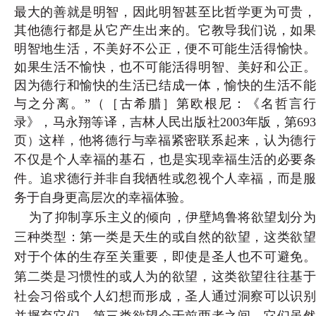
最大的善就是明智，因此明智甚至比哲学更为可贵，
其他德行都是从它产生出来的。它教导我们说，如果
明智地生活，不美好不公正，便不可能生活得愉快。
如果生活不愉快，也不可能活得明智、美好和公正。
因为德行和愉快的生活已结成一体，愉快的生活不能
与之分离。”（
［古希腊］第欧根尼：《名哲言行
录》，马永翔等译，吉林人民出版社2003年版，第693
页
这样，他将德行与幸福紧密联系起来，认为德
）
不仅是个人幸福的基石，也是实现幸福生活的必要条
件。追求德行并非自我牺牲或忽视个人幸福，而是服
务于自身更高层次的幸福体验。
为了抑制享乐主义的倾向，伊壁鸠鲁将欲望划分
三种类型：第一类是天生的或自然的欲望，这类欲望
对于个体的生存至关重要，即使是圣人也不可避免。
第二类是习惯性的或人为的欲望，这类欲望往往基于
社会习俗或个人幻想而形成，圣人通过洞察可以识别