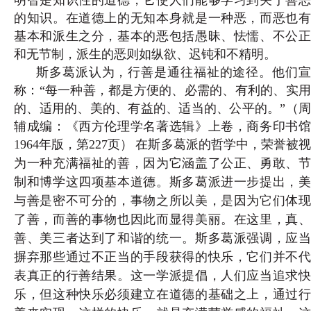
明智是知识性的道德，它使人们能够学习到关于善恶
的知识。在道德上的无知本身就是一种恶，而恶也有
基本和派生之分，基本的恶包括愚
昧、怯懦、不公
和无节制，派生的恶则如纵欲、迟钝和不精明。
斯多葛派认为，行善是通往福祉的途径。他们宣
称：“每一种善，都是方便的、必需的、有利的、实用
的、适用的、美的、有益的、适当的、公平的。”（
周
辅成编：《西方伦理学名著选辑》上卷，商务印书馆
1964年版，第227页
）
在斯多葛派的哲学中，荣誉被
为一种充满福祉的善，因为它涵盖了公正、勇敢、节
制和博学这四项基本道德。斯多葛派进一步提出，美
与善是密不可分的，事物之所以美，是因为它们体现
了善，而善的事物也因此而显得美丽。在这里，真、
善、美三者达到了和谐的统一。斯多葛派强调，应当
摒弃那些通过不正当的手段获得的快乐，它们并不代
表真正的行善结果。这一学派提倡，人们应当追求快
乐，但这种快乐必须建立在道德的基础之上，通过行