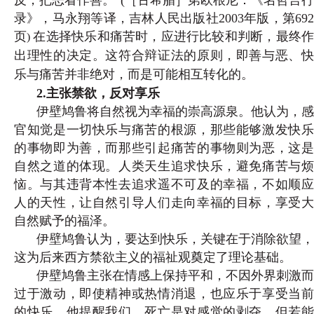
反，把恶看作善。”(
［古希腊］第欧根尼：《名哲言行
录》，马永翔等译，吉林人民出版社2003年版，第692
页
在选择快乐和痛苦时，应进行比较和判断，最终
)
出理性的决定。这符合辩证法的原则，即善与恶、快
乐与痛苦并非绝对，而是可能相互转化的。
2.主张禁欲，反对享乐
伊壁鸠鲁将自然视为幸福的崇高源泉。他认为，感
官知觉是一切快乐与痛苦的根源，那些能够激发快乐
的事物即为善，而那些引起痛苦的事物则为恶，这是
自然之道的体现。人类天生追求快乐，避免痛苦与烦
恼。与其违背本性去追求遥不可及的幸福，不如顺应
人的天性，让自然引导人们走向幸福的目标，享受大
自然赋予的福泽。
伊壁鸠鲁认为，要达到快乐，关键在于消除欲望，
这为后来西方禁欲主义的福祉观奠定了理论基础。
伊壁鸠鲁主张在情感上保持平和，不因外界刺激而
过于激动，即使精神或热情消退，也应乐于享受当前
的快乐。他提醒我们，死亡是对感觉的剥夺，但若能