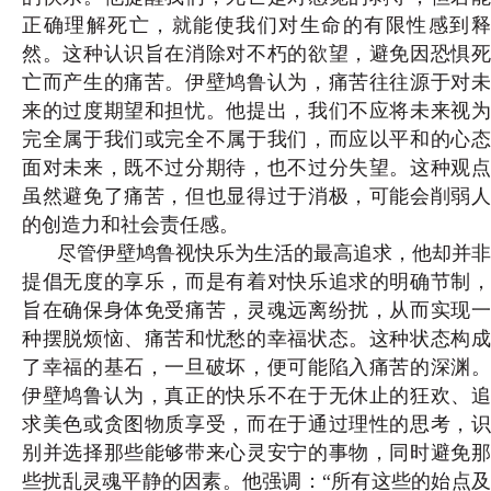
正确理解死亡，就能使我们对生命的有限性感到释
然。这种认识旨在消除对不朽的欲望，避免因恐惧死
亡而产生的痛苦。伊壁鸠鲁认为，痛苦往往源于对未
来的过度期望和担忧。他提出，我们不应将未来视为
完全属于我们或完全不属于我
们，而应以平和的心
面对未来，既不过分期待，也不过分失望。这种观点
虽然避免了痛苦，但也显得过于消极，可能会削弱人
的创造力和社会责任感。
尽管伊壁鸠鲁视快乐为生活的最高追求，他却并非
提倡无度的享乐，而是有着对快乐追求的明确节制，
旨在确保身体免受痛苦，灵魂远离纷扰，从而实现一
种摆脱烦恼、痛苦和忧愁的幸福状态。这种状态构成
了幸福的基石，一旦破坏，便可能陷入痛苦的深渊。
伊壁鸠鲁认为，真正的快乐不在于无休止的狂欢、追
求美色或贪图物质享受，而在于通过理性的思考，识
别并选择那些能够带来心灵
安宁的事物，同时避免
些扰乱灵魂平静的因素。他强调：“所有这些的始点及