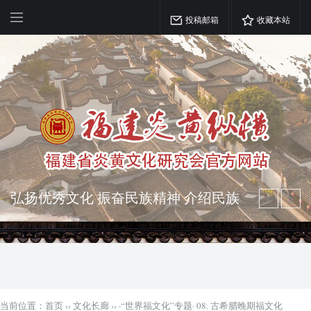
投稿邮箱
收藏本站
弘扬优秀文化 振奋民族精神 介绍民族
瑰宝 宣传中华精英
突出海西特色 报道台港澳侨 坚持古为
今用 力求雅俗共赏
当前位置：
首页
››
文化长廊
››
·“世界福文化”专题· 08. 古希腊晚期福文化