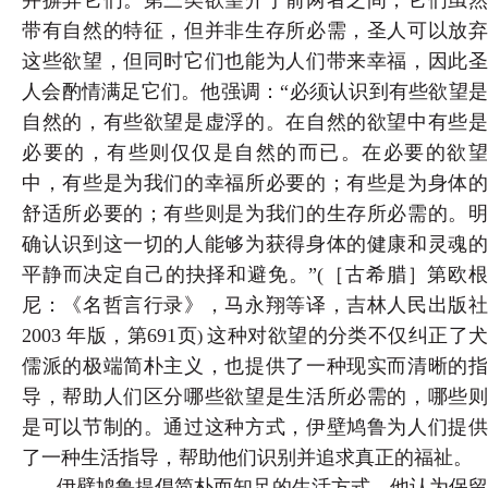
并摒弃它们。第三类欲望介于前两者之间，它们虽然
带有自然的特征，但并非生存所必需，圣人可以放弃
这些欲望，但同时它们也能为人们带来幸福，因此圣
人会酌情满足它们。他强调：“必须认识到有些欲望是
自然的，有些欲望是虚浮的。在自然的欲望中有些是
必要的，有些则仅仅是自然的而已。在必要的欲望
中，有些是为我们的幸福所必要的；有些是为身体的
舒适所必要的；有些则是为我们的生存所必需的。明
确认识到这一切的人能够为获得身体的健康和灵魂的
平静而决定自己的抉择和避免。”(
［古希腊］第欧
尼：《名哲言行录》，马永翔等译，吉林人民出版社
2003 年版，第691页
这种对欲望的分类不仅纠正了
)
儒派的极端简朴主义，也提供了一种现实而清晰的指
导，帮助人们区分哪些欲望是生活所必需的，哪些则
是可以节制的。通过这种方式，伊壁鸠鲁为人们提供
了一种生活指导，帮助他们识别并追求真正的福祉。
伊壁鸠鲁提倡简朴而知足的生活方式，他认为保留