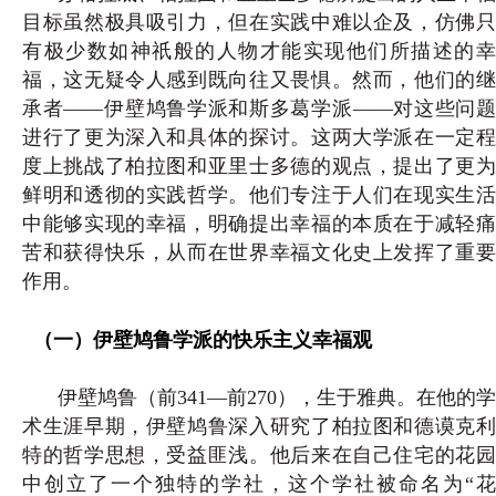
目标虽然极具吸引力，但在实践中难以企及，仿佛只
有极少数如神祇般的人物才能实现他们所描述的幸
福，这无疑令人感到既向往又畏惧。然而，他们的继
承者——伊壁鸠鲁学派和斯多葛学派——对这些问题
进行了更为深入和具体的探讨。这两大学派在一定程
度上挑战了柏拉图和亚里士多德的观点，提出了更为
鲜明和透彻的实践哲学。他们专注于人们在现实生活
中能够实现的幸福，明确提出幸福的本质在于减轻痛
苦和获得快乐，从而在世界幸福文化史上发挥了重要
作用。
（一）伊壁鸠鲁学派的快乐主义幸福观
伊壁鸠鲁（前341—前270），生于雅典。在他的学
术生涯早期，伊壁鸠鲁深入研究了柏拉图和德谟克利
特的哲学思想，受益匪浅。他后来在自己住宅的花园
中创立了一个独特的学社，这个学社被命名为“花