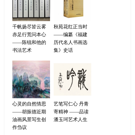
千帆扬尽皆云雾
秋苑花红正当时
赤足行荒问本心
——编纂《福建
——陈锐和他的
历代名人书画选
书法艺术
集》史话
心灵的自然情思
艺笔写仁心 丹青
——胡振德近期
寄精神 ——品读
油画风景写生创
潘玉珂艺术人生
作刍议