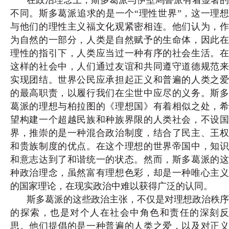
在政治理念上，斯多葛派与伊壁鸠鲁派有着显著的
不同。斯多葛派追求的是一个“理性世界”，这一理想
与他们的理性主义福文化观紧密相连。他们认为，作
为自然的一部分，人类是自然赋予的生命体，因此在
理性的指引下，人类应当过一种有序的社会生活。在
这样的社会中，人们通过友谊和共同遵守道德规范来
实现团结。世界公民应承担起正义和普遍的人类之爱
的最高职责，以履行我们
在尘世中应尽的义务。斯多
葛派的理想与柏拉图的《理想国》有着相似之处，希
望构建一个超越民族和种族界限的人类社会，不设国
界，推崇的是一种混合政治制度，结合了民主、王权
和贵族制度的优点。在这个理想的世界帝国中，知识
和意志达到了和谐统一的状态。然而，斯多葛派的这
种政治理念，虽然富有理想色彩，却是一种唯心主义
的国家理论，在现实政治中难以获得广泛的认同。
斯多葛派的这些政治主张，不仅是对理想政治秩序
的探索，也是对个人在社会中角色和责任的深刻反
思。他们提倡的是一种普遍的人类之爱，以及对正义