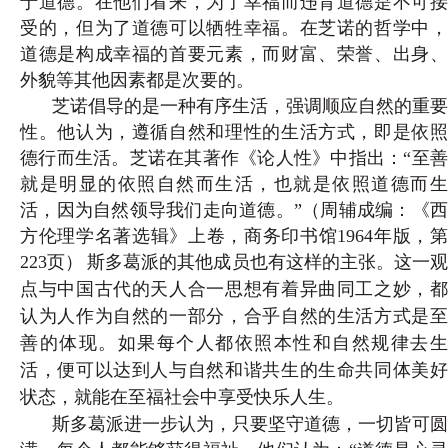
于道德。在他们看来，为了幸福而违背道德是不可接
受的，但为了道德可以牺牲幸福。在芝诺的哲学中，
道德是构成幸福的首要元素，而财富、荣誉、出身、
外貌等其他因素都是次要的。
芝诺倡导的是一种有序生活，强调顺应自然的重要
性。他认为，遵循自然和理性的生活方式，即是依照
德行而生活。芝诺在其著作《论人性》中指出：“至善
就是明显的依照自然而生活，也就是依照道德而生
活，因为自然领导我们走向道德。”（
周辅成编：《
方伦理学名著选辑》上卷，商务印书馆1964年版，第
223页
）
斯多葛派的其他成员也有这样的主张。这一
点与中国古代的天人合一思想有着异曲同工之妙，都
认为人作为自然的一部分，合乎自然的生活方式是至
善的体现。如果每个人都依照本性和自然规律去生
活，便可以达到人与自然和谐共生的生命共同体美好
状态，就能在至福社会中享受快乐人生。
斯多葛派进一步认为，只要坚守道德，一切皆可圆