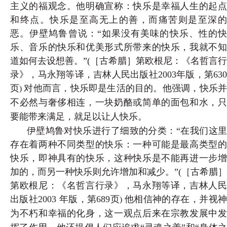
主义的福观念。他明确宣称：快乐是幸福人生的起点
和终点。快乐是至高无上的善，而痛苦则是至深的
恶。伊壁鸠鲁曾说：“如果没有美味的快乐、性的快
乐、音乐的快乐和优美形式所带来的快乐，我就不知
道如何去设想善。”(
［古希腊］第欧根尼：《名哲言行
录》，马永翔等译，吉林人民出版社2003年版，第630
页
对他而言，快乐即是生活的目的。他强调，快乐
)
不必然与奢侈相连，一块奶酪或简单的面包和水，只
要能带来满足，就足以让人快乐。
伊壁鸠鲁对快乐进行了细致的分类：“在我们这里
存在着两种不同类型的快乐：一种可能是最高类型的
快乐，即神具有的快乐，这种快乐是不能再进一步增
加的，而另一种快乐则允许增加和减少。”(
［古希腊］
第欧根尼：《名哲言行录》，马永翔等译，吉林人民
出版社2003 年版，第689页
他相信神的存在，并视
)
为不朽和幸福的化身，这一观点后来在宗教发展中发