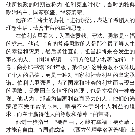
他所执政的时期被称为“伯利克里时代”，当时的雅典
政治民主、国家强盛、经济繁荣。
他在阵亡将士的葬礼上进行演说，表达了希腊人的
理想生活，蕴含丰富的幸福思想。
在伯利克里看来，为国做贡献、守法、勇敢是幸福
的标志。他说：“真的算得勇敢的人是那个最了解人生
的幸福和灾患，然后勇往直前，担当起将来会发生的
事故的人。”(
周辅成编：《西方伦理学名著选辑》
卷，商务印书馆1964年版，第43页)
这种勇敢不仅体
了个人的品德，更是一种对国家和社会利益的坚定承
诺。伯利克里强调，为了国家和社会的利益而表现出
的勇敢，是爱国主义情怀的体现，也是幸福的一种表
现。他认为，那些为国家利益而努力的人，他们的光
荣感不受年龄的限制。幸福不在于对个人利益的追
求，而在于赢得他人的尊敬和精神上的荣誉。
他进一步指出：“要自由，才能有幸福；要勇敢，
才能有自由。”(
周辅成编：《西方伦理学名著选辑》上