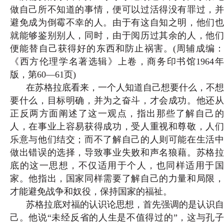
做自己所不知道的事情，便可以过活得没有罪过，并
避免成为倒霉不幸的人。由于有这自知之明，他们也
就能够鉴别别人，同时，由于阅历过其余的人，他们
便能替自己获得好的东西和防止祸害。(
周辅成编
《西方伦理学名著选辑》上卷，商务印书馆1964年
版，第60—61页
)
在苏格拉底看来，一个人知道自己想要什么，不想
要什么，目标明确，并为之奋斗，才会成功。他还从
正反两方面阐述了这一观点，指出那些了解自己的
人，在事业上容易获得成功，受人重视和尊敬，人们
乐意与他们结交；而不了解自己的人则可能在生活中
做出错误的选择，导致事业失败和声名狼藉。苏格拉
底的这一思想，不仅适用于个人，也同样适用于国
家。他指出，国家同样需要了解自己的力量和局限，
才能避免战争和奴役，保持国家的福祉。
苏格拉底对福的认识论思想，首先强调的是认识自
己。他说“未经反省的人生是不值得过的”，这与孔子