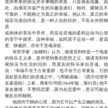
觉所带来的洞见并非事物的本质，只是表面现象。因
此，由感官兴奋产生的乐趣是虚幻、相对、暧昧且不
可靠的，不能称之为真正的幸福。他认为，真正的幸
福应当源自内在，是一种人生的目的，不应从外部物
质
或肉体的享乐中寻求，而应在灵魂的柔和运动与心境
的安宁中探求。这种幸福，如同原子运动一样，是温
柔、静谧的，存在于灵魂深处。
有哲学家（如梯利）认为，德谟克利特是一个地道
的快乐主义者，是伊壁鸠鲁的思想之父。德谟克利特
视快乐为生活的目的，而真实的快乐来自灵魂。他
说：“幸福不在于占有畜群，也不在于占有黄金，它的
居处是在我们的灵魂之中。”(
周辅成编：《西方伦理学
名著选辑》上卷，商务印书馆1964年版，第83页
) 他
喜欢激情，不赞同恋爱，因为在恋爱中，意识可能会
被欢乐所颠倒。
他崇尚宁静的心境，因为它可以产生正确的洞见。