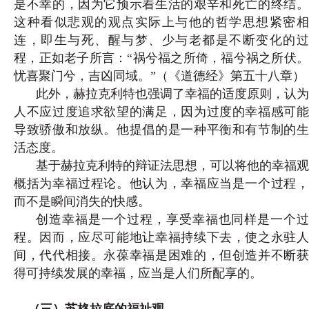
是不幸的，因为它预示着生活的艰辛和死亡的终结。
这种看似悲观的观点实际上与他的哲学思想紧密相
连，即生与死、醒与梦、少与老都是不断变化的过
程，正如老子所言：“祸兮福之所倚，福兮祸之所伏。
忧喜聚门兮，吉凶同域。”（
《道德经》第五十八章
）
此外，赫拉克利特也强调了幸福的适度原则，认为
人不应过度追求欲望的满足，因为过度的幸福感可能
导致骄傲和放纵。他提倡的是一种平衡和有节制的生
活态度。
基于赫拉克利特的辩证法思想，可以将他的幸福观
概括为幸福过程论。他认为，幸福应当是一个过程，
而不是瞬间消失的快感。
创造幸福是一个过程，享受幸福也同样是一个过
程。因而，应尽可能地让幸福持续下去，使之永驻人
间，代代相接。永葆幸福是困难的，但创造并不断获
得可持续发展的幸福，应当是人们所配享的。
（三）苏格拉底的福祉观