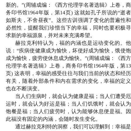
新的。”(
周辅成编：《西方伦理学名著选辑》上卷，商
务印书馆1964年版，第14页
) 这就如孔子所说的“逝者
如斯夫，不舍昼夜”。这些古训强调了变化的普遍性和
必然性，提醒我们珍惜当下的幸福，同时也要积极寻
求新的幸福源泉，并对未来充满希望。
赫拉克利特认为，福的内涵也是运动变化的。他
说：“疾病使健康成为愉快，坏使好成为愉快，饿使饱
成为愉快，疲劳使休息成为愉快。”(
周辅成编：《西方
伦理学名著选辑》上卷，商务印书馆1964年版，第13
页
) 这表明，幸福的感受往往与我们当前的状态和经
有关，随着外部条件和内在需求的变化，幸福的定义
也在不断演变。
当人们生病时，就会认为健康是福；当人们遭受厄
运时，就会认为好运是福；当人们饥饿时，就会认为
饱餐是福；当人们疲劳时，认为能够休息便是福。因
此福没有固定的内涵，会随时发生变化。
通过赫拉克利特的洞察，我们可以理解到：幸福是