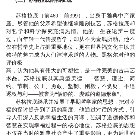
苏格拉底（前469—前399），出身于雅典中产家
庭。尽管他的父亲希望他继承雕刻技艺，苏格拉底却
对哲学和科学探究充满热情。他的一生在论辩中度
过，向年轻一代传授哲学，却从不为金钱所动。他不
仅在哲学史上占据重要地位，更在世界福文化中以其
独特的魅力成为人们津津乐道的人物。黑格尔对他的
评价极
高，认为他具有伟大的可塑性，是一件完美的古典艺
术品。苏格拉底以其典型美德——智慧、谦逊、简
约、节制、公正、勇敢、坚韧、刚毅，不贪财、不追
逐权与利——被誉为“恬静的、虔诚的道德形象”。
苏格拉底继承并发展了早期哲学家的思想，把对幸
福的探讨提升到了新的高度。他通过对话的方式，引
导人们深入反思幸福生活的真谛，强调了道德修养和
智慧在实现幸福过程中的核心地位。苏格拉底的思想
不仅在当时的雅典社会产生了重要影响，更为后世的