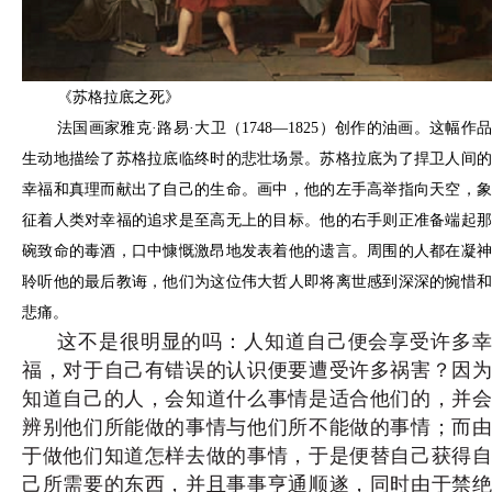
《苏格拉底之死》
法国画家雅克·路易·大卫（1748—1825）创作的油画。这幅作品
生动地描绘了苏格拉底临终时的悲壮场景。苏格拉底为了捍卫人间的
幸福和真理而献出了自己的生命。画中，他的左手高举指向天空，象
征着人类对幸福的追求是至高无上的目标。他的右手则正准备端起那
碗致命的毒酒，口中慷慨激昂地发表着他的遗言。周围的人都在凝神
聆听他的最后教诲，他们为这位伟大哲人即将离世感到深深的惋惜和
悲痛。
这不是很明显的吗：人知道自己便会享受许多幸
福，对于自己有错误的认识便要遭受许多祸害？因为
知道自己的人，会知道什么事情是适合他们的，并会
辨别他们所能做的事情与他们所不能做的事情；而由
于做他们知道怎样去做的事情，于是便替自己获得自
己所需要的东西，并且事事亨通顺遂，同时由于禁绝