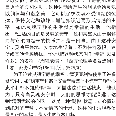
这颇类似于诸葛亮笔下的“静以修身”。宁静的心境来
自原子的柔和运动，这种运动所产生的洞见会给灵魂
以韵律与和谐之美，它可以保护灵魂不受情绪的惊
扰，保持安定和镇静，通过知识进而形成情感的主
宰，如此灵魂宁静的生活就是幸福的生活。他指
出：“生活的目的是灵魂的安宁，这和某些人由于误解
而与它混同起来的快乐并不是一回事。由于这种安
宁，灵魂平静地、安泰地生活着，不为任何恐惧、迷
信或其他情感所扰。”他也把这种状态叫作“幸福”以及
许多别的名称。(
周辅成编：《西方伦理学名著选辑
上卷，商务印书馆1964年版，第75页
)
为了论述灵魂宁静的幸福，德谟克利特使用了许多
修饰词，如“稳重”“和谐”“安泰”“泰然”“不惊”“宁静”“心
态平和”“不知恐惧”等，来描述这种生活状态。他认
为，只有当灵魂安宁时，人们的思维才能深远，达
到“清朗无影的心境”，这是一种“朗悦”状态，即心情达
到绝对的宁静，不受情感的干涉。这样的生活境界便
是真正的幸福，是人生的终极目标。