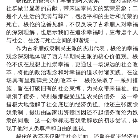
梭伦的回答揭示了幸福的两大要素：一是对国家和
社群做出显著的贡献，带来国泰民安的繁荣景象；二
是个人生活的美满与尊严，包括平和的生活和光荣的
死亡。梭伦的这番见解，不仅反映了古希腊人对幸福
的深刻理解，也启示我们在追求幸福时，应考虑个人
与社会、生活与死亡之间的和谐统一。
作为古希腊奴隶制民主派的杰出代表，梭伦的幸福
观念深刻地体现了西方早期民主派的核心价值观。梭
伦不仅在思想上推崇幸福，更通过一场深远的社会改
革，将他的政治理念和对幸福的追求付诸实践。在这
场具有里程碑意义的改革中，梭伦采取了一系列措
施，旨在打破旧有的社会束缚，为民众带来福祉。他
取消了债务，特别是那些受压迫农民的债务，这一举
措极大地缓解了社会底层的经济负担。他还主张废除
奴隶制，提出由国家出资赎回因还不起债务而沦为奴
隶的同胞，这一创举标志着奴隶解放的初步尝试，体
现了他对人类尊严和自由的重视。
梭伦的改革不仅限于社会层面，还旨在促进经济的