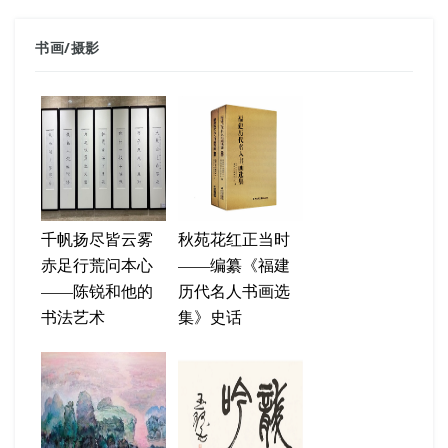
书画
/
摄影
千帆扬尽皆云雾
秋苑花红正当时
赤足行荒问本心
——编纂《福建
——陈锐和他的
历代名人书画选
书法艺术
集》史话