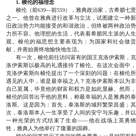
1. 梭伦的福理念
梭伦（前639—前559），雅典政治家，古希腊七贤
之一。他曾在雅典进行改革与立法，试图建立一种新
旧政治势力均能接受的和谐政治，但终被两种政治势
力所不容。他理想的生活，代表着希腊民主派的人生
观。梭伦的福思想主要表现为：为国家和社会做贡
献，并善始善终地愉快地生活。
有一次，梭伦前往访问富有的国王克洛伊索斯，克
洛伊索斯以极高的礼遇接待了梭伦。在这次会面中，
克洛伊索斯向梭伦提出了一个深刻的问题：在梭伦所
遇见的人中，谁是最幸福之人？克洛伊索斯本以为非
自己莫属，毕竟他的财富和权力是如此显赫。然而，
梭伦的回答出乎他的意料，称最幸福的人是雅典的泰
洛斯。这是因为：首先，泰洛斯的城邦繁荣昌盛；其
次，泰洛斯本人一生享受了
人间的安宁与乐趣，并
一种光荣的方式结束了生命——他在战场上英勇牺
牲，雅典人为他举行了隆重的国葬。