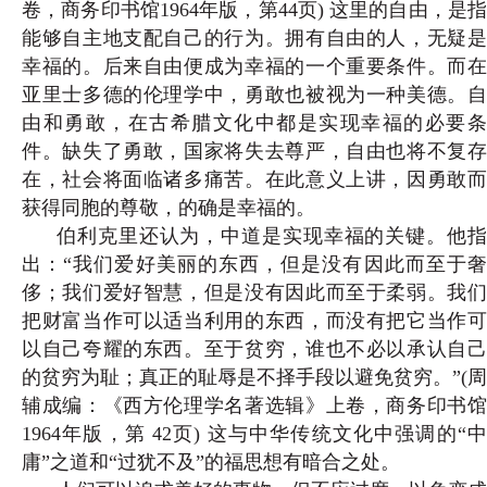
卷，商务印书馆1964年版，第44页
) 这里的自由，是
能够自主地支配自己的行为。拥有自由的人，无疑是
幸福的。后来自由便成为幸福的一个重要条件。而在
亚里士多德的伦理学中，勇敢也被视为一种美德。自
由和勇敢，在古希腊文化中都是实现幸福的必要条
件。缺失了勇敢，国家将失去尊严，自由也将不复存
在，社会将面临诸多痛苦。在此意义上讲，因勇敢而
获得同胞的尊敬，的确是幸福的。
伯利克里还认为，中道是实现幸福的关键。他指
出：“我们爱好美丽的东西，但是没有因此而至于奢
侈；我们爱好智慧，但是没有因此而至于柔弱。我们
把财富当作可以适当利用的东西，而没有把它当作可
以自己夸耀的东西。至于贫穷，谁也不必以承认自己
的贫穷为耻；真正的耻辱是不择手段以避免贫穷。”(
周
辅成编：《西方伦理学名著选辑》上卷，商务印书馆
1964年版，第 42页
) 这与中华传统文化中强调的“
庸”之道和“过犹不及”的福思想有暗合之处。