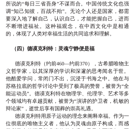
所说的“每日三省吾身”不谋而合。中国传统文化也强
调“知己知彼，百战不殆”。无论个人还是国家，都需
要深入地了解自己，认识自己，才能把握自己，进而
不断增进福祉。这种福观念，在中西文化中是相通
的，体现了人类对幸福生活的共同追求和理解。
（四）德谟克利特：灵魂宁静便是福
德谟克利特（约前460—约前370），古希腊唯物主
义哲学家，以其深厚的学识和深邃的思考闻名于世。
他酷爱学问，常闭门不出，沉浸于书海之中。他在与
苏格拉底的哲学讨论中受到了极高的赞誉，被誉为“全
能运动员”。德谟克利特在物理学、伦理学、艺术等多
个领域均有卓越贡献，被誉为“演讲的护卫者，机敏的
辩论家”，逝世后享有国葬的崇高礼遇。
德谟克利特用原子运动的理念来阐释幸福。作为一
位彻底的唯物主义者，他认为灵魂由原子构成，而感