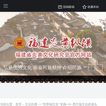
投稿邮箱
收藏本站
弘扬优秀文化 振奋民族精神 介绍民族
瑰宝 宣传中华精英
突出海西特色 报道台港澳侨 坚持古为
今用 力求雅俗共赏
当前位置：
首页
››
文化长廊
››
•“世界福文化”专题• 04. 西方福文化的源头