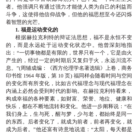
者。他强调只有通过强力才能使人类为自己的利益而
斗争，这使得他信仰战争，但他的福思想至今还闪烁
着智慧的光芒。
1. 福是运动变化的
根据赫拉克利特的辩证法思想，福不是永恒不变
的，而是永远处于运动变化状态中。他曾深刻地指
出：“一切事物都是有限的，世界只有一个，它是由火
产生的，经过一定的时期后又复归于火，永远川流不
息。”(
周辅成编：《西方伦理学名著选辑》上卷，商务
印书馆 1964 年版，第 10 页
) 福同样会随着时间与空
的变化而有所变化，比如古代福理念与现代福理念在
内涵上必然会受到时代的影响。在赫拉克利特看来，
构成幸福的各种要素，如财富、荣誉、地位、健
康
快乐，都在不断地流转和变化。他进一步阐释说：“在
我们身上，生与死，醒与梦，少与老，都始终是同一
的东西。后者变化了，就成为前者，前者再变化，就
成为后者。”他还富有诗意地说道：“太阳，每天都是