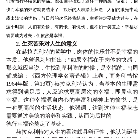
们珍惜行将
结束的幸福。他在画中描述了这样一种情感：该走了，
快而幸福的郊游就要结束了，欢乐的人群踏上归途，人们的眼光中流
露出淡淡的忧伤，节日般的欢乐终将结束，幸福注定要成为过去，在
这个时刻，人们有欢愉、有惆怅、有忧伤，但不如一笑置之：幸福尽
管要成为过去，但依然是幸福。
2. 生死苦乐对人生的意义
在赫拉克利特的哲学中，肉体的快乐并不是幸福的
本质。他曾讽刺地指出：“如果幸福在于肉体的快感，
那么就应当说，牛找到草料吃的时候，是幸福的。”(
周
辅成编：《西方伦理学名著选辑》上卷，商务印书馆
1964年版，第13页
) 赫拉克利特认为，当基本的生理
求得到满足后，人应追求更高层次的幸福，即灵魂的
幸福。这种幸福源自内心的丰富和精神上的愉悦，是
一种更高尚的生活状态。他强调，达到这种幸福状态
需要通过美德的培养和实践，从而为后世的
德行幸福论奠定了基础。
赫拉克利特对人生的看法颇具辩证性，他认为诞生