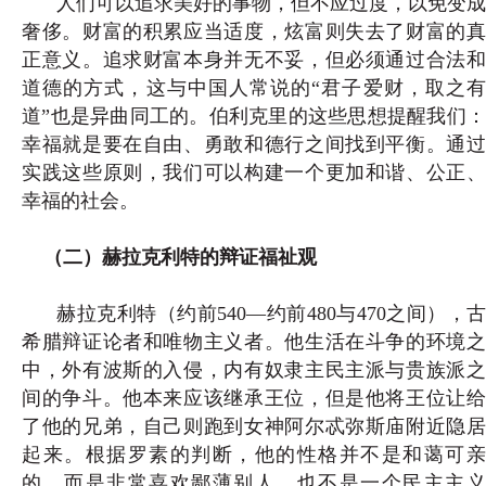
人们可以追求美好的事物，但不应过度，以免变成
奢侈。财富的积累应当适度，炫富则失去了财富的真
正意义。追求财富本身并无不妥，但必须通过合法和
道德的方式，这与中国人常说的“君子爱财，取之有
道”也是异曲同工的。伯利克里的这些思想提醒我们：
幸福就是要在自由、勇敢和德行之间找到平衡。通过
实践这些原则，我们可以构建一个更加和谐、公正、
幸福的社会。
（二）赫拉克利特的辩证福祉观
赫拉克利特（约前540—约前480与470之间），古
希腊辩证论者和唯物主义者。他生活在斗争的环境之
中，外有波斯的入侵，内有奴隶主民主派与贵族派之
间的争斗。他本来应该继承王位，但是他将王位让给
了他的兄弟，自己则跑到女神阿尔忒弥斯庙附近隐居
起来。根据罗素的判断，他的性格并不是和蔼可亲
的，而是非常喜欢鄙薄别人，也不是一个民主主义