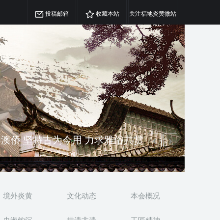
投稿邮箱
收藏本站
关注福地炎黄微站
精神 介绍民族瑰宝 宣传中华精英
澳侨 坚持古为今用 力求雅俗共赏
境外炎黄
文化动态
本会概况