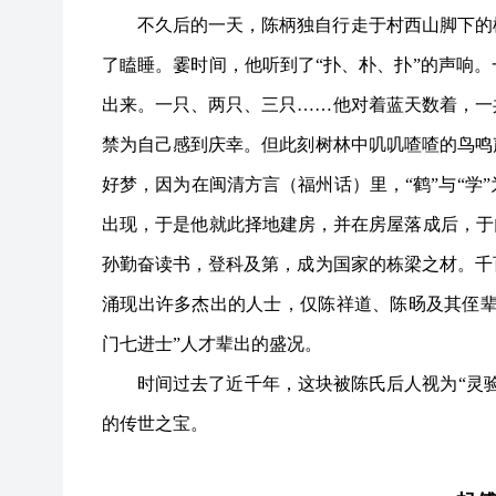
不久后的一天，陈柄独自行走于村西山脚下的
了瞌睡。霎时间，他听到了
“扑、朴、扑”的声响
出来。一只、两只、三只……他对着蓝天数着，一
禁为自己感到庆幸。但此刻树林中叽叽喳喳的鸟鸣
好梦，因为在闽清方言（福州话）里，“鹤”与“学
出现，于是他就此择地建房，并在房屋落成后，于
孙勤奋读书，登科及第，成为国家的栋梁之材。千
涌现出许多杰出的人士，仅陈祥道、陈旸及其侄辈
门七进士”人才辈出的盛况。
时间过去了近千年，这块被陈氏后人视为
“灵
的传世之宝。