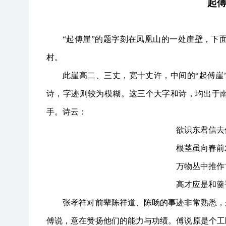
起
“起傅崖”的题字刻在凤凰山的一处崖壁，下
村。
此崖高二、三丈，宽十丈许，中间的
“起傅
诗，字迹则较为模糊。这三个大字和诗，均出于
手。诗云：
欲识东君信去
根茎虽向春前
万物丛中推作
高才应是和羹
张孝祥对前辈陈祥道、陈旸的事迹非常熟悉，
傅说，意在赞扬他们的能力与功绩。傅说原是个工