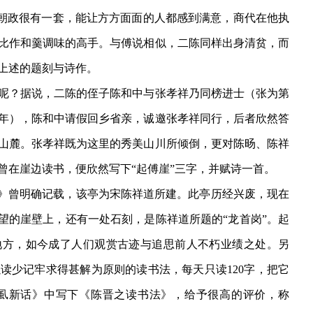
理朝政很有一套，能让方方面面的人都感到满意，商代在他执
比作和羹调味的高手。与傅说相似，二陈同样出身清贫，而
上述的题刻与诗作。
？据说，二陈的侄子陈和中与张孝祥乃同榜进士（张为第
65年），陈和中请假回乡省亲，诚邀张孝祥同行，后者欣然答
山麓。张孝祥既为这里的秀美山川所倾倒，更对陈旸、陈祥
曾在崖边读书，便欣然写下“起傅崖”三字，并赋诗一首。
志》曾明确记载，该亭为宋陈祥道所建。此亭历经兴废，现在
望的崖壁上，还有一处石刻，是陈祥道所题的“龙首岗”。起
地方，如今成了人们观赏古迹与追思前人不朽业绩之处。另
读少记牢求得甚解为原则的读书法，每天只读120字，把它
虱新话》中写下《陈晋之读书法》，给予很高的评价，称