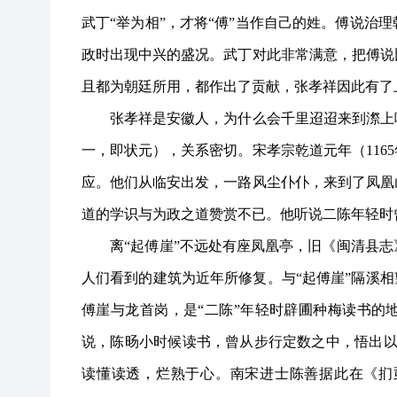
武丁“举为相”，才将“傅”当作自己的姓。傅说治
政时出现中兴的盛况。武丁对此非常满意，把傅说
且都为朝廷所用，都作出了贡献，张孝祥因此有了
张孝祥是安徽人，为什么会千里迢迢来到漈上呢
一，即状元），关系密切。宋孝宗乾道元年（
11
应。他们从临安出发，一路风尘仆仆，来到了凤凰
道的学识与为政之道赞赏不已。他听说二陈年轻时
离
“起傅崖”不远处有座凤凰亭，旧《闽清县
人们看到的建筑为近年所修复。与“起傅崖”隔溪相
傅崖与龙首岗，是“二陈”年轻时辟圃种梅读书的
说，陈旸小时候读书，曾从步行定数之中，悟出以
读懂读透，烂熟于心。南宋进士陈善据此在《扪