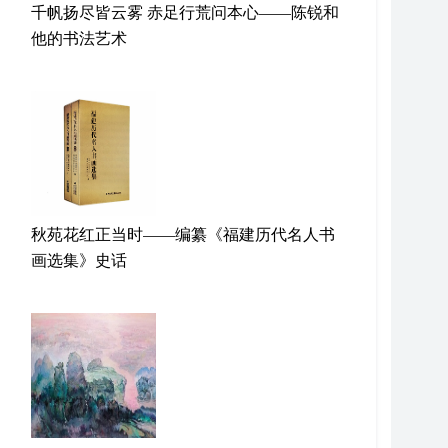
千帆扬尽皆云雾 赤足行荒问本心——陈锐和
他的书法艺术
秋苑花红正当时——编纂《福建历代名人书
画选集》史话