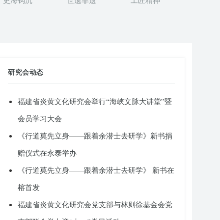
史海钩沉
世遗非遗
工匠精神
研究会动态
福建省炎黄文化研究会举行“海峡文脉大讲堂”暨
会员学习大会
《行道莫先立身——跟着余潜士去研学》新书捐
赠仪式在永泰举办
《行道莫先立身——跟着余潜士去研学》 新书在
榕首发
福建省炎黄文化研究会党支部与林则徐基金会党