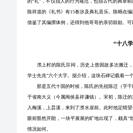
的“礼”，不仅指人的行为规范，也指古代的典章
陈祥道的《礼书》有15卷涉及典礼音乐。陈旸在
借鉴了其编撰体例，还得到他哥哥的亲切鼓励。可
“十八
漈上村的陈氏宗祠，历史上曾因故多次搬迁
学士先兆”六个大字。据介绍，这块石碑记载着一
那是五代十国的时候，陈氏的先祖陈迁（字千
于省南大义（今属闽侯县祥谦镇）。宋初，陈迁的
入梅溪，上昙溪，来到了漈水崖前。此时他定睛望
眼前豁然开朗，一块平展展的旷地出现了，颇具
“
情况如何。