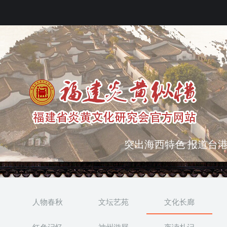
弘扬优秀文化 振奋民族
突出海西特色 报道台港
人物春秋
文坛艺苑
文化长廊