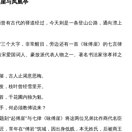
傅崖与凤凰亭
面曾有古代的驿道经过，今天则是一条登山公路，通向漈上
崖”三个大字，非常醒目，旁边还有一首《咏傅崖》的七言律
南宋爱国词人、豪放派代表人物之一、著名书法家张孝祥之
催，古人止渴意思梅。
发，枝叶曾经雪里开。
首，千花圃内独为魁。
手，何必须教傅说来？
题刻
“起傅崖”与七律《咏傅崖》将这两位兄弟比作商代名臣
匠，常年在“傅岩”筑城，因出身低贱，本无姓氏，后被商王