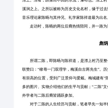
漈上。漈者，跌落而不回的水流，瀑布也。漈上村
溪涧之上。之所以被称为历史文化名村，缘于过去
音乐理论家陈旸与其仲兄、礼学家陈祥道最为出名
走访时，陈旸的两位后裔热情陪同，并一路为
彪
所谓二陈，即陈旸与陈祥道，是漈上村乃至整
联赞曰：
“棣蕚一门双理学，梅溪自古两先生”。
有崇高的位置，受到广泛景仰与爱戴。梅城建有“陈
多的图片、实物介绍他们的生平与贡献；“二陈”
外学者与二陈后裔皆踊跃参加。
对于二陈的人生经历与贡献，笔者早先一知半