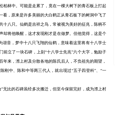
松柏林中。可能是走累了，竟在一棵大树下的青石板上打起
。一看，原来是许多美丽的大白鹤正从青石板下的树洞中飞了
共十八只。仙鹤是吉祥之鸟，常被视为美好的征兆，陈柄不
声却将他唤醒，这才发现刚才是在做梦。但他觉得，这是个
”为谐音，梦中十八只飞翔的仙鹤，意味着这里将有十八学士
门前立了一块石碑，上刻“十八学士先兆”六个大字，勉励子
百年来，漈上村及分散各地的陈氏后人，不负祖先的期望，
陈刚中、陈和中等两三代人，就出现过“五子四登科”、“一
验”无比的石碑虽经多次搬迁，但至今保留完好，成为漈上村