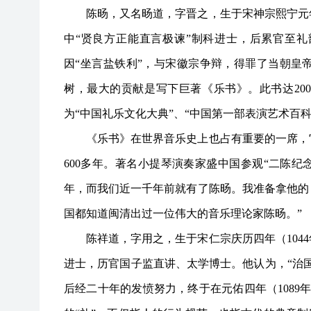
陈旸，又名旸道，字晋之，生于宋神宗熙宁元
中“贤良方正能直言极谏”制科进士，后累官至礼
因“坐言盐铁利”，与宋徽宗争辩，得罪了当朝皇
树，最大的贡献是写下巨著《乐书》。此书达20
为“中国礼乐文化大典”、“中国第一部表演艺术百科
《乐书》在世界音乐史上也占有重要的一席，
600多年。著名小提琴演奏家盛中国参观“二陈纪
年，而我们近一千年前就有了陈旸。我准备拿他的
国都知道闽清出过一位伟大的音乐理论家陈旸。”
陈祥道，字用之，生于宋仁宗庆历四年（
10
进士，历官国子监直讲、太学博士。他认为，“治
后经二十年的发愤努力，终于在元佑四年（1089年