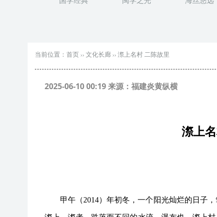
国学经典
闽学之光
海丝悠远
当前位置：
首页
››
文化长廊
››
漈上名村 二陈故里
2025-06-10 00:19 来源：福建炎黄纵横
漈上名
甲午（
2014）年初冬，一个阳光灿烂的日