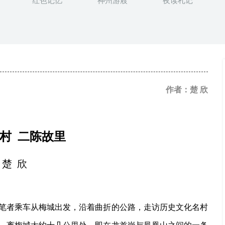
红色记忆
神州游屐
夜读札记
作者：楚 欣
村
二陈故里
楚
欣
子，笔者乘车从梅城出发，沿着曲折的公路，走访历史文化名村