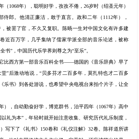
年（
1068年），聪明好学，孜孜不倦，26岁时（绍圣元年）
部侍郎。他清正廉洁，敢于直言。政和二年（1112年），
帝，被罢了官，不久又复职。陈旸一生对中国文化有许多建
0卷近百万字，几乎集纳了儒家学派全部的音乐论述，被称
全书”，中国历代乐学界则尊之为“至乐”。
它比西方第一部音乐百科全书
——德国的《音乐辞典》早了
念堂”后激动地说，“贝多芬才二百多年，莫扎特也才二百多
《乐书》到各处游说，也希望中央电视台来拍个片子，让全
44年），自幼勤奋好学，博览群书，治平四年（1067年）高中
国以礼为本”，年轻时就开始注意收集、研究历代礼乐制度，
）写下了《礼书》150卷和《礼仪注解》32卷。陈祥道所讲