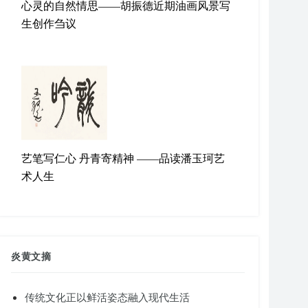
心灵的自然情思——胡振德近期油画风景写
生创作刍议
艺笔写仁心 丹青寄精神 ——品读潘玉珂艺
术人生
炎黄文摘
传统文化正以鲜活姿态融入现代生活