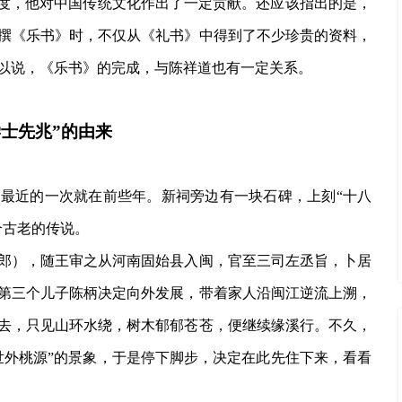
制度，他对中国传统文化作出了一定贡献。还应该指出的是，
编撰《乐书》时，不仅从《礼书》中得到了不少珍贵的资料，
以说，《乐书》的完成，与陈祥道也有一定关系。
学士先兆”的由来
，最近的一次就在前些年。新祠旁边有一块石碑，上刻
“十八
个古老的传说。
郎），随王审之从河南固始县入闽，官至三司左丞旨，卜居
第三个儿子陈柄决定向外发展，带着家人沿闽江逆流上溯，
去，只见山环水绕，树木郁郁苍苍，便继续缘溪行。不久，
世外桃源”的景象，于是停下脚步，决定在此先住下来，看看