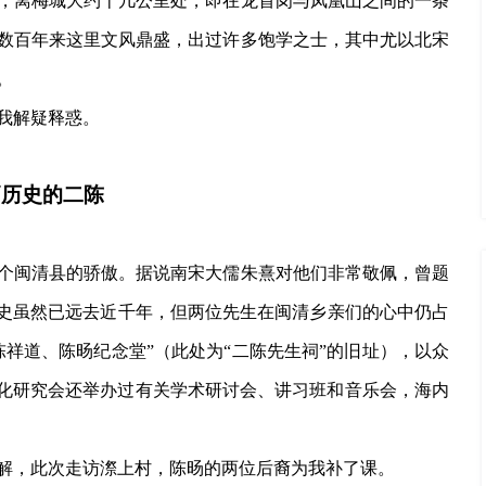
，离梅城大约十几公里处，即在龙首岗与凤凰山之间的一条
数百年来这里文风鼎盛，出过许多饱学之士，其中尤以北宋
。
我解疑释惑。
炳历史的二陈
个闽清县的骄傲。据说南宋大儒朱熹对他们非常敬佩，曾题
历史虽然已远去近千年，但两位先生在闽清乡亲们的心中仍占
祥道、陈旸纪念堂”（此处为“二陈先生祠”的旧址），以众
文化研究会还举办过有关学术研讨会、讲习班和音乐会，海内
解，此次走访漈上村，陈旸的两位后裔为我补了课。