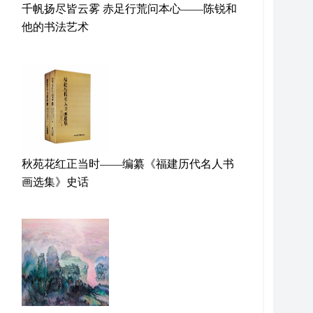
千帆扬尽皆云雾 赤足行荒问本心——陈锐和
他的书法艺术
秋苑花红正当时——编纂《福建历代名人书
画选集》史话