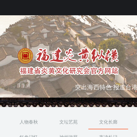
突出海西特色 报道台港
弘扬优秀文化 振奋民族
人物春秋
文坛艺苑
文化长廊