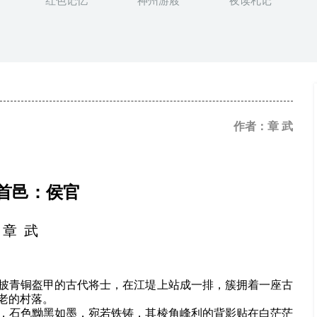
红色记忆
神州游屐
夜读札记
作者：章 武
首邑：侯官
章 武
披青铜盔甲的古代将士，在江堤上站成一排，簇拥着一座古
老的村落。
，石色黝黑如墨，宛若铁铸，其棱角峰利的背影贴在白茫茫