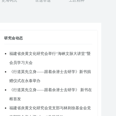
史海钩沉
世遗非遗
工匠精神
研究会动态
福建省炎黄文化研究会举行“海峡文脉大讲堂”暨
会员学习大会
《行道莫先立身——跟着余潜士去研学》新书捐
赠仪式在永泰举办
《行道莫先立身——跟着余潜士去研学》 新书在
榕首发
福建省炎黄文化研究会党支部与林则徐基金会党