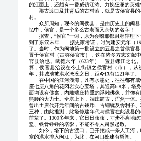
的江面上，还颇有一番威镇江涛、力挽狂澜的英雄
那古渡口及其背后的古村落，就是古侯官县的
村。
众所周知，现今的闽侯县，是由历史上的闽县
忆中，侯官，是一个多么古老而又亲切的名字！
据查，“侯官”一词，原为会稽郡都尉府辖理
到了东汉末年——据史家考证，时为建安元年（19
了。当时，作为闽地第一批设立的五县之首侯官县
置于侯官村（古称侯官市），这在诸多方志文献中
官县治也。武德六年（623年），置县螺江之北。
算，侯官县治设在今上街镇之侯官村（市），从初唐
年，其城池被洪水淹没之日，距今也有1221年了。
在中国的江河湖海，凡有水患处，往往都有威
座七层八角的花冈岩实心宝塔，其通高6.8米，塔身
面均设有佛龛，内雕端庄持重的浮雕佛像，并饰有
熊腰的大力士。全塔上下，端庄简古，浑然一体。据
曾出土唐代开元年间的古钱币、古铜镜及舍利子、
三种，由此推测，此塔修建年代与侯官在此设县的
前辈了。1300多年来，它日日夜夜，寸步不离地
坚、铁骨铮铮的塔影，不能不令人肃然起敬。
如今，塔下的古渡口，已开挖成一条人工河，
塞的洪水排入闽江，为此，在河口处建有桥闸。