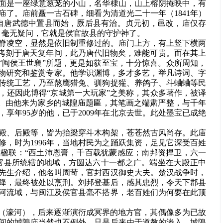
面是一座绿意葱茏的小山，名华棣山，山上榕阴掩映中，有
了。庙前矗一古石碑，细看为清道光二十一年（1841年）
自唐武德中置县而始，厥后县有治。贞元初，邑改，庙仅存
，毫无疑问，它就是侯官故县的守护神了。
脊凌空，显然是依旧制重修过的。庙门上方，有上竖下横两
据考刻于唐天复年间，此乃唐代旧物矣，难能可贵。而在其上
“闽侯王世襄”所题，更是如获至宝，十分惊喜。众所周知，
文物研究和鉴赏专家。他学识渊博，多才多艺，举凡诗词、字
传统工艺，乃至熬鹰猎兔、驯狗捉獾、养鸽子、斗蛐蛐等民
，还因此博得“京城第一大玩家”之美称，其众多著作，被译
”。由他来为家乡的城隍庙题匾，其笔画之端肃严整，与千年
享年95岁的他，已于2009年在北京去世。此处墨宝已成绝
殿、后殿等，皆为抬梁穿斗木构架，苍苍然古风尚存。此庙
，时为1996年，当地村民为之踊跃集资，足见它深受百姓
楹联：“西土沛恩膏，千百载犹蒙感应；南邦资捍卫，六一
侯官县所统辖的地域，方圆达六十一都之广。端坐在大殿正中
先生介绍，他名叫周苛，官封西汉御史大夫。楚汉战争时，
降，最终被处以烹刑。刘邦登基后，感其忠烈，令天下郡县
河流域，与闽江及侯官县毫不搭界，老百姓们为何要在此顶
河（濠河），后来逐渐演衍成冥界的地方官，其偶像多为已故
间的城隍庙当然也不例外。只是后来由于道教的渗入，城隍