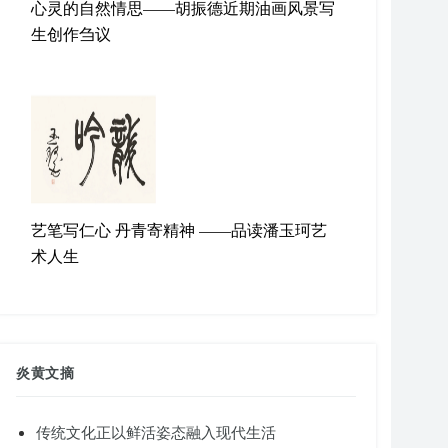
心灵的自然情思——胡振德近期油画风景写
生创作刍议
艺笔写仁心 丹青寄精神 ——品读潘玉珂艺
术人生
炎黄文摘
传统文化正以鲜活姿态融入现代生活