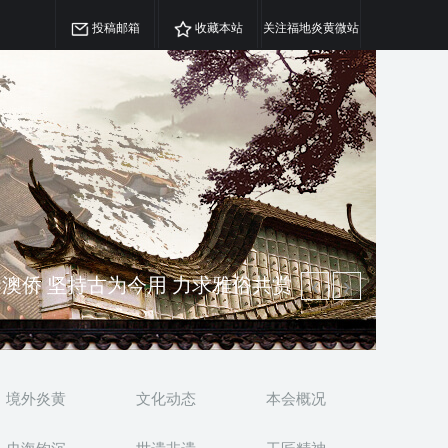
投稿邮箱
收藏本站
关注福地炎黄微站
澳侨 坚持古为今用 力求雅俗共赏
精神 介绍民族瑰宝 宣传中华精英
境外炎黄
文化动态
本会概况