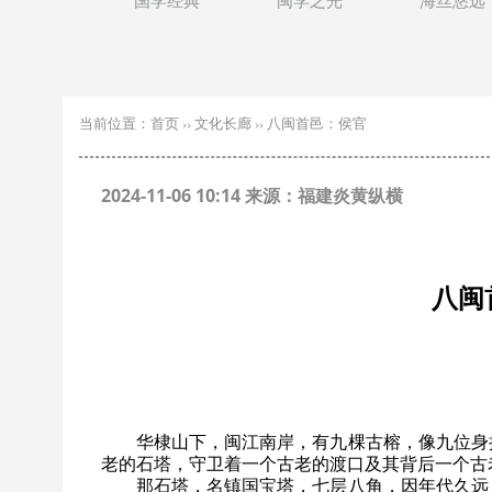
国学经典
闽学之光
海丝悠远
当前位置：
首页
››
文化长廊
››
八闽首邑：侯官
2024-11-06 10:14 来源：福建炎黄纵横
八闽
华棣山下，闽江南岸，有九棵古榕，像九位身
老的石塔，守卫着一个古老的渡口及其背后一个古
那石塔，名镇国宝塔，七层八角，因年代久远