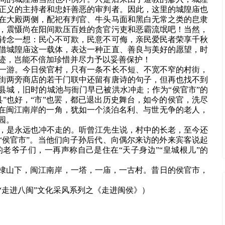
正义的主持者和忠奸善恶的审判者。因此，这里的城隍庙也
在大殿两侧，配祀有判官、牛头马面和黑白无常之类的皀隶
，震慑尚在阳间欺压百姓的贪官污吏和恶霸流氓吧！当然，
转念一想：民心不可欺，民意不可侮，亲民爱民者荣享千秋
借城隍庙这一载体，表达一种正直、善良与美好的愿望，时
迹，岂能不倍加珍惜并尽力予以妥善保护！
一游。今日侯官村，只有一条不长不短、不宽不窄的村街，
街两旁商店的若干门联中还留有唐诗的句子，但再也找不到
县城，旧时的城池与衙门早已被洪水冲走；作为“侯官市”的
”也好，“市”也罢，都已退出历史舞台，如今的侯官，洗尽
藏在闽江南岸的一角，犹如一个淡泊名利、与世无争的老人，
园。
，是永远也冲不走的。听曾江先生说，村中的长老，至今还
“侯官市”。当他们向子孙后代、向偶尔来访的外来宾客说起
老爷子们，一再声称自己是住在“天子身边”“皇城根儿”的
华棣山下，闽江南岸，一塔，一庙，一古村。昔日的侯官市，
“走进八闽”文化采风系列之
《走进闽侯》）