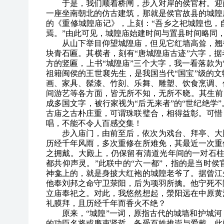
于是，我们顺着桥闸，步入对岸的侯官村。迎
一座坐南朝北的仿古建筑，那就是侯官故县的城隍庙
的《重修城隍庙记》，上刻：“吾乡之祀城隍也，
焉。”由此可见，城隍庙始建时间与置县时间略同
从山下举目仰望城隍庙，但见它红墙高耸，翘
块青石匾。其横者，刻有“唐城隍庙古迹”六字，
方的竖匾，上书“城隍庙”三个大字，我一看落款为
祖籍闽侯的王世襄先生，是我国当代“国宝”级的
画、家具、髹漆、竹刻、乐舞、雕塑、饮食烹调、
间游艺等各方面，皆无所不知，无所不晓。其生前
成多国文字，被行家视为“后无来者”的“世纪绝学
古庙之古朴庄重，可谓珠联璧合，相得益彰。可惜，
唱，不能不令人百感交集！
步入庙门，由前至后，依次为戏台、拜亭、大
历经千年风雨，多次重修在所难免，其最近一次重修
之拥戴。大殿上，仍保留有清道光年间的一对石柱
都共仰声灵。”此联中的“六一都”，指的是当时
神龛上的，就是身披大红袍的城隍老爷了。据曾江
他奉刘邦之命守卫荥阳，后为项羽所擒。他宁死不
立庙奉祀之。对此，我悠然想起，滎阳远在中原黄
礼膜拜，且历经千年而香火不绝？
原来，“城隍”一词，原指古代的城墙和护城
的功臣名将或廉吏贤哲，备受百姓推崇与爱戴，此