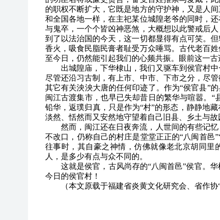
的职权不断扩大，它既是地方的守护神，又是人间
和全国各地一样，在主祀某位城隍老爷的同时，还
与鬼卒，一个个皆凶神恶煞，大概想以此警戒后人
到了以法治国的今天，这一切都显得有点可笑。但
香火，吸食民脂民膏者耻受万众唾骂。古代老百姓
至今日，仍然能引起我们的心频共振。眼前这一古
出城隍庙，下华棣山，我们又驱车到侯官村中
尽管还沿习古制，有上市、中市、下市之分，尽管
其它有关泱泱大唐的任何印迹了。作为“侯官县”的
闽江古渡集市，也早已失却昔日的繁华与喧嚣。“县
铅华，返璞归真，只是作为“村”的形态，静静地
淡然、恬然而又安然地守望着自己旧县、乡土与故
然而，闽江还在日夜奔流，人世间的有些记忆
不改口，仍称自己的村庄是堂堂正正的“八闽首邑”
往事时，其自豪之神情，仿佛就像老北京胡同里的
人，是多少有点与众不同的。
这就是侯官，古风尚存的“八闽首邑”侯官。
今日的侯官村！
（本文原载于
福建省炎黄文化研究会、省作协