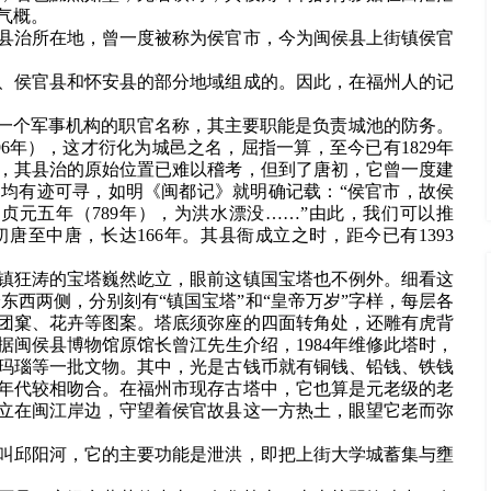
气概。
县治所在地，曾一度被称为侯官市，今为闽侯县上街镇侯官
、侯官县和怀安县的部分地域组成的。因此，在福州人的记
下一个军事机构的职官名称，其主要职能是负责城池的防务。
6年），这才衍化为城邑之名，屈指一算，至今已有1829年
，其县治的原始位置已难以稽考，但到了唐初，它曾一度建
均有迹可寻，如明《闽都记》就明确记载：“侯官市，故侯
贞元五年（789年），为洪水漂没……”由此，我们可以推
至中唐，长达166年。其县衙成立之时，距今已有1393
镇狂涛的宝塔巍然屹立，眼前这镇国宝塔也不例外。细看这
东西两侧，分别刻有“镇国宝塔”和“皇帝万岁”字样，每层各
团窠、花卉等图案。塔底须弥座的四面转角处，还雕有虎背
闽侯县博物馆原馆长曾江先生介绍，1984年维修此塔时，
玛瑙等一批文物。其中，光是古钱币就有铜钱、铅钱、铁钱
年代较相吻合。在福州市现存古塔中，它也算是元老级的老
屹立在闽江岸边，守望着侯官故县这一方热土，眼望它老而弥
叫邱阳河，它的主要功能是泄洪，即把上街大学城蓄集与壅