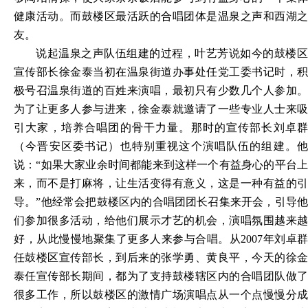
健康活动。而鼓楼区最活跃的合唱团体是温泉之声和西湖之
友。
说起温泉之声队伍组建的过程，叶艺芳说如今的鼓楼区
宣传部长徐金泰当初在温泉街道办事处任党工委书记时，积
极号召温泉街道的百姓来演唱，最初只有少数几个人参加。
为了让更多人参与进来，徐金泰就邀请了一些专业人士来吸
引大家，培养合唱团的骨干力量。那时的宣传部长刘卓群
（今晋安区委书记）也特别重视这个演唱队伍的组建。他
说：
“如果大家业余时间都能来到这样一个有益身心的平台
来，而不是打麻将，让生活变得有意义，这是一种有益的引
导。”他经常会把鼓楼区内的合唱团团长召集来开会，引导他
们参加很多活动，给他们展示才艺的机会，演唱氛围越来越
好，从此慢慢地聚集了更多人来参与合唱。从2007年刘卓群
任鼓楼区宣传部长，到后来的张学勇、黄良平，今天的徐金
泰任宣传部长期间，都为了支持鼓楼辖区内的合唱团队做了
很多工作，所以鼓楼区的激情广场演唱点从一个点慢慢分成