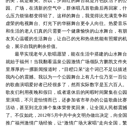
的美，就是最美。所以，夕阳红的舞台就是月色皎洁下的公
园、广场，在清新的空气中，群体唱几首歌曲后再回家，什
么压力烦恼都变得轻了。这样的舞台，我觉得比充满竞争和
虚荣的电视舞台、灯光下的华丽舞台更令人向往。热爱音乐
和生活的老人们真的只需要一个健康愉快的山水舞台，有朋
友关心温暖的生活舞台，让自己的光和热依然能有照耀的机
会，展示自我的剩余价值。
最早实现老年人歌唱愿望，能在生活中搭建的山水舞台
就始于福州！当我翻看温泉公园激情广场领队方鹏凯文件夹
里厚厚的一摞新闻报道时，
“目瞪口呆”这个词已不足以描
我内心的震撼。我以为一个公园舞台上有几十位乃至一百位
的歌曲演唱爱好者已经很多了，然而实际数字是五六百人。
歌友们利用夜晚和假日，或者退休后的闲暇时间聚集在公园
里演唱，不只是怡情而已，还参加省市举办的公益歌曲比赛
活动，甚至到北京捧个集体荣誉奖回来，让全国人民都震撼
了。不仅如此，2012年5月中共中央文明办做出决定，向全国
推广福州激情广场经验，让“激情广场大家唱”走向全国，繁