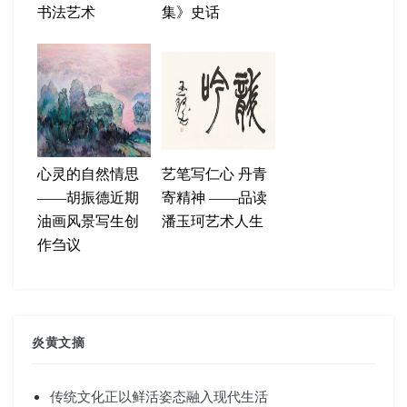
书法艺术
集》史话
心灵的自然情思
艺笔写仁心 丹青
——胡振德近期
寄精神 ——品读
油画风景写生创
潘玉珂艺术人生
作刍议
炎黄文摘
传统文化正以鲜活姿态融入现代生活