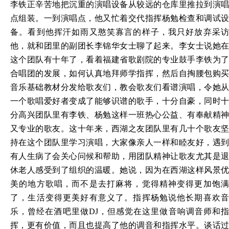
李铁正辛苦地把沉重的演唱设备从较远的仓库里推拉到演唱
点组装。一到演唱点，他又忙着交代指挥杨勉检查和调试设
备。看到他挥汗如雨又憨笑寡言的样子，我只好放弃采访
他，就和团里的副团长李锦华女士聊了起来。李女士说她在
这个团队有十年了，看着福建省歌剧院的专业鼓手李铁为了
合唱团的发展，如何认真地拜师学指挥，然后自掏腰包购买
音乐基础教材分发给歌友们，教会歌友们看谱演唱，令她从
一个歌唱爱好者变成了能够识谱的歌手，十分自豪，同时十
分高兴团队里有李铁、杨勉这样一班热心公益、有奉献精神
又专业的歌友。这十年来，西湖之友团队里有几十个歌友坚
持在这个团队里学习演唱，大家像亲人一样和睦友好，遇到
有人生病了会关心问候和帮助，用团队精神让歌友尤其是退
休老人感受到了组织的温暖。她说，因为在西湖这样风景优
美的地方歌唱，而不是去打麻将，觉得精神变得更加饱满
了，生活变得更美好有意义了。指挥杨勉说他长期喜欢音
乐，曾经在酒吧里做
DJ，但感觉在这里做音响调音师和指
挥，更有价值，而且也提高了他的调音和指挥水平。谈话过