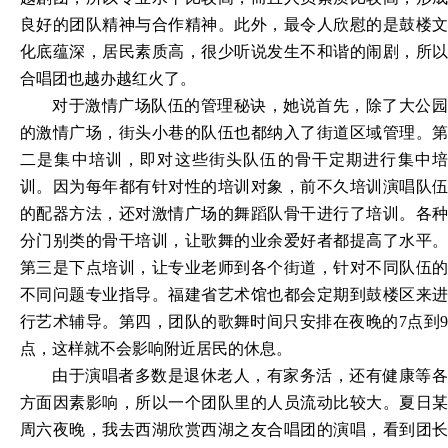
良好的团队精神与合作精神。此外，最令人欣慰的是鼓楼文
化底蕴深，居民素质高，很少听说发生不和谐的闹剧，所以
合唱团也越办越红火了。
对于激情广场队伍的管理秘诀，她说首先，除了大公园
的激情广场，街头小巷的队伍也都纳入了街道区域管理。第
二是集中培训，即对这些街头队伍的骨干定期进行集中培
训。因为每年都有针对性的培训对象，前不久培训演唱队伍
的配器方法，还对激情广场的舞蹈队骨干进行了培训。各种
分门别类的骨干培训，让歌舞的业余爱好者都提高了水平。
第三是下点培训，让专业老师到各个街道，针对不同队伍的
不同问题专业指导。福建省艺术馆也都会定期到鼓楼区来进
行艺术辅导。第四，团队的歌舞时间只安排在夜晚的
7点到
点，这样就不会影响附近居民的休息。
由于演唱者多数是退休老人，有家务活，还有健康等各
方面因素影响，所以一个团队里的人员流动比较大。夏日某
周六夜晚，我去西湖欣赏西湖之友合唱团的演唱，看到团长