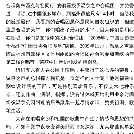
合唱奥林匹克与您同行”的铜匾授予温泉之声合唱团，并赞誉
道：“我到过中国很多城市，到福州虽然只有24小时，但给我
的感觉最好。我看到的合唱团虽然是民间自发组织的，但这
里是合唱的天堂。你们唱出了最好的水平，因为你们是用心
在歌唱。你们是支很棒的民间合唱团。”2008年，中国音协授
予福州“中国音协合唱基地”牌匾。2009年11月，温泉之声跟
随由福州市鼓楼区文体局组织的合唱团赴台湾参加海峡两岸
第二届合唱节，荣获中国音协颁发的特别奖。
组织五六百人在公园里演唱，并获得了这么多的荣誉，
温泉之声的总指挥方鹏凯是一位怎样的人士呢？他是福建省
测绘设计院的干部，可是特别喜欢音乐，不仅会六七种乐
器，还会作曲、演唱、指挥，没有退休就开始利用业余时间
组织温泉公园附近的居民聚集一起尽情欢唱、赞美祖国、歌
颂生活。
大家在歌唱家乡和祖国的歌曲中产生了情感和思想的共
鸣，不知不觉中夜晚变得美丽而情意深深，尤其那些孤单寂