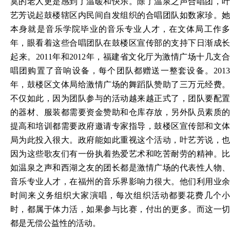
寞的老人更是感到了温暖和快乐。除了温泉之声合唱团，叶
艺芳说起鼓楼辖区内民间自发组织的合唱团队如数家珍。她
本身就是音乐学院毕业的音乐专业人才，在文体局工作多
年，眼看着这些合唱团队在鼓楼区宣传部的支持下日渐成长
起来。
2011年和2012年，福建省文化厅为激情广场十几支
唱团购置了音响设备，每个团队都赠送一整套设备。2013
年，鼓楼区文体局给激情广场的舞蹈队赞助了三万元经费。
不仅如此，因为团队参与的活动越来越正式了，团队要配置
的器材、服装都需要资金赞助和仓库存放，另外队员素质的
提高和培训都需要政府邀请专家指导，鼓楼区宣传部和文体
局为此投入很大。政府能如此重视这个活动，叶艺芳说，也
因为这些歌友们有一份执着热爱艺术和吃苦耐劳的精神。比
如温泉之声和西湖之友的团长都是激情广场的代表性人物、
音乐专业人才，在福州的音乐界影响力很大。他们利用业余
时间来义务组织大家演唱，每次组织活动都要花费几个小
时，都属于体力活，如果参与比赛，付出的更多。而这一切
都是无偿公益性的活动。