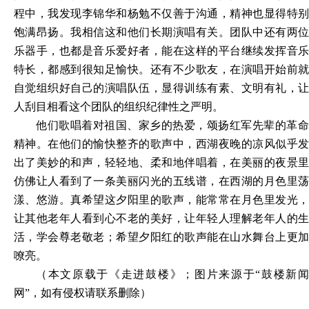
程中，我发现李锦华和杨勉不仅善于沟通，精神也显得特别
饱满昂扬。我相信这和他们长期演唱有关。团队中还有两位
乐器手，也都是音乐爱好者，能在这样的平台继续发挥音乐
特长，都感到很知足愉快。还有不少歌友，在演唱开始前就
自觉组织好自己的演唱队伍，显得训练有素、文明有礼，让
人刮目相看这个团队的组织纪律性之严明。
他们歌唱着对祖国、家乡的热爱，颂扬红军先辈的革命
精神。在他们的愉快整齐的歌声中，西湖夜晚的凉风似乎发
出了美妙的和声，轻轻地、柔和地伴唱着，在美丽的夜景里
仿佛让人看到了一条美丽闪光的五线谱，在西湖的月色里荡
漾、悠游。真希望这夕阳里的歌声，能常常在月色里发光，
让其他老年人看到心不老的美好，让年轻人理解老年人的生
活，学会尊老敬老；希望夕阳红的歌声能在山水舞台上更加
嘹亮。
（
本文原载于《走进
鼓楼
》；图片来源于“鼓楼新
网”，如有侵权请联系删除）