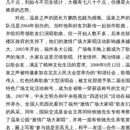
几个点，到如今不完全统计，大概有七八十个点，仿佛星火
燎原的态势。
对此，温泉之声的团长方鹏凯也颇为感慨。温泉之声的
队伍是
2004年创办的。当时他和好友刘新传一起创作歌曲，
并组织带领歌友们演唱歌曲。但一开始人数不多，后来在鼓
楼区政府的支持下，他们的激情广场大家唱活动影响越来越
大。2005年开始，福州各大公园、广场每天晚上都成为了歌
声的海洋。大家在这里尽情歌唱、抒发情怀、陶冶情操，还
以歌会友，满足了精神文化生活的需求。2006年9月12日，温
泉之声被特邀参加在北京人民大会堂举办的“和谐社会，歌颂
伟人，红色经典歌曲”大型演唱会，被文化部授予第二届全国
特色广场文化活动称号，成为全省唯一荣获该称号的文化广
场。2007年，中央文明办和中央电视台“四进社区”活动在福
州举办。全国人民因此看到了福州“激情广场大家唱”歌友们
的风采。同年，国际交流基金会主席冈特铁驰先生专程考察
了温泉公园“激情广场大家唱”，并将一面有铁驰先生亲笔签
名，匾上写着“参与就是至高无上，和平—友谊—合作—发展