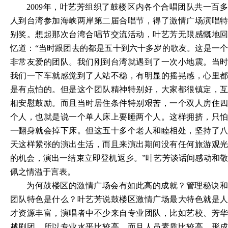
2
009年，叶艺芳组织了鼓楼区内各个合唱团队共一百多
人到台湾参加海峡两岸第二届合唱节，得了激情广场演唱特
别奖。想起那次台湾合唱节交流活动，叶艺芳无限感慨地回
忆道：“当时跟团去的都是五十到六十多岁的歌友。这是一个
非常友爱的团队。我们刚到台湾就遇到了一次小地震。当时
我们一下车就感觉到了人站不稳，有明显的摇晃感，心里都
是有点怕的。但是这个团队精神特别好，大家都很镇定，互
相安慰鼓励。而且当时居住条件特别艰苦，一个双人房住四
个人，也就是说一个单人床上要睡两个人。这样拥挤，只怕
一翻身就会掉下床。但这五十多个老人和睦相处，坚持了八
天这样紧张的演出生活，而且来演出期间没有任何旅游观光
的机会，演出一结束立即登机返乡。”叶艺芳谈话间感动和敬
佩之情溢于言表。
为何鼓楼区的激情广场会有如此高的成就？管理秘诀和
团队特色是什么？叶艺芳说鼓楼区激情广场最大特色就是人
才资源丰富，演唱者中不少来自专业团队，比如艺校、芳华
越剧团，所以专业水平比较高，而且人员素质比较高，形成