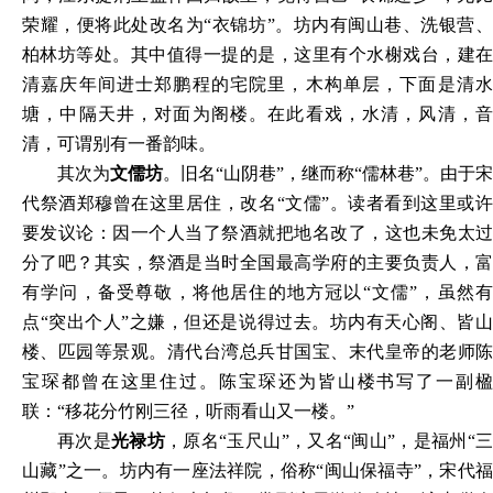
荣耀，便将此处改名为“衣锦坊”。坊内有闽山巷、洗银营、
柏林坊等处。其中值得一提的是，这里有个水榭戏台，建在
清嘉庆年间进士郑鹏程的宅院里，木构单层，下面是清水
塘，中隔天井，对面为阁楼。在此看戏，水清，风清，音
清，可谓别有一番韵味。
其次为
文儒坊
。旧名
“山阴巷”，继而称“儒林巷”。由于宋
代祭酒郑穆曾在这里居住，改名“文儒”。读者看到这里或许
要发议论：因一个人当了祭酒就把地名改了，这也未免太过
分了吧？其实，祭酒是当时全国最高学府的主要负责人，富
有学问，备受尊敬，将他居住的地方冠以“文儒”，虽然有
点“突出个人”之嫌，但还是说得过去。坊内有天心阁、皆山
楼、匹园等景观。清代台湾总兵甘国宝、末代皇帝的老师陈
宝琛都曾在这里住过。陈宝琛还为皆山楼书写了一副楹
联：“移花分竹刚三径，听雨看山又一楼。”
再次是
光禄坊
，原名
“玉尺山”，又名“闽山”，是福州“
山藏”之一。坊内有一座法祥院，俗称“闽山保福寺”，宋代福