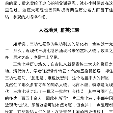
前的家，后来卖给了冰心的祖父谢銮恩，冰心小时候曾在这
里住过。这座大宅院也因同时拥有两位历史名人而留下佳
话，参观的人络绎不绝。
人杰地灵
群英汇聚
如果说，三坊七巷作为里坊制度的活化石，全国独一无
二，那么，近现代三坊七巷所涌现出来的杰出人物，数量之
多，层次之高，也是世上罕见。
三坊七巷历史悠久，自古以来就是贵族士大夫的聚居之
地。清代诗人、学者陈衍曾作诗云：
“谁知五柳孤松客，却
三坊七巷间。”意思是，谁也没想到，这个地盘不大的街区，
竟然住了那么多有才学的知名人物。此言不虚。特别是近现
代，三坊七巷走出了一批又一批的社会精英，其中可圈可点
的多达一百五十余人，因此有所谓“一片三坊七巷，半部中国
近现代”之说。尽管这话可能有些夸张，但也并非一点道理都
没有。它想告诉人们的是：在近现代中国的历史进程中，三