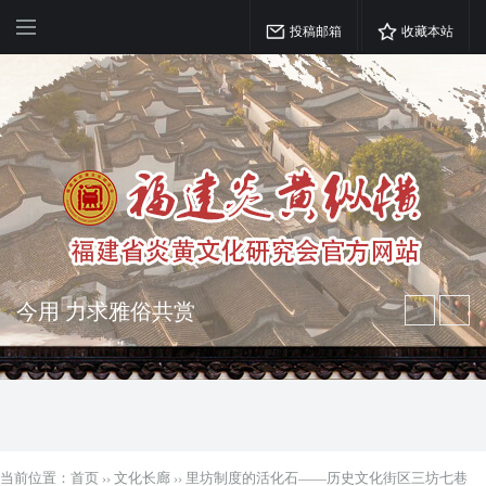
投稿邮箱
收藏本站
弘扬优秀文化 振奋民族精神 介绍民族
瑰宝 宣传中华精英
突出海西特色 报道台港澳侨 坚持古为
今用 力求雅俗共赏
当前位置：
首页
››
文化长廊
››
里坊制度的活化石——历史文化街区三坊七巷