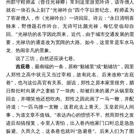
州郡守程师孟（曾任光禄卿）常到这里游览吟诗，该寺僧人
就在一块石头上刻了“光禄吟台”四个字以资纪念。程师孟为
了答谢僧人，作《光禄吟台》一诗回应。诗云：“永日清明喜
独来，野僧题石作吟台。无诗可比颜光禄，每忆登临却自
回。”光禄坊的名字因此而来。近代，由于城市交通发展的需
要，光禄坊的通道改为宽阔的大路。如今，这里常是车水马
龙、热闹非凡的景象。
说了三坊，自然还应谈七巷。
吉庇巷
，最南端的一条，原称“魁辅里”或“魁辅坊”，因里
人郑性之高中状元又当过宰相，故有此名。后来改称“吉庇
巷”，也与这位高官有关系。据说，郑性之原本家里很穷，腊
日祭灶时向屠户之妻赊了一块肉，却被归来的屠户从锅里取
回去，并嘲笑他还想吃肉。郑性之因此画了一马一鞭，并配
诗道：“一匹乌骓一支鞭，送君此去上青天。玉皇若问人间
事，为道文章不值钱。”表达内心的愤愤不平。然而郑性之发
迹后却搞报复，令里人害怕，出入巷内他家门口时总是急急
躲避。久而久之，这条巷也就叫“急避巷”。后来人们为了图