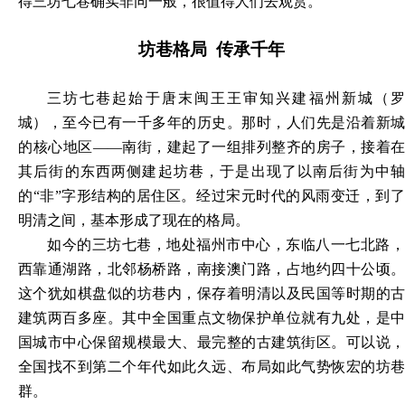
得三坊七巷确实非同一般，很值得人们去观赏。
坊巷格局
传承千年
三坊七巷起始于唐末闽王王审知兴建福州新城（罗
城），至今已有一千多年的历史。那时，人们先是沿着新城
的核心地区
——南街，建起了一组排列整齐的房子，接着在
其后街的东西两侧建起坊巷，于是出现了以南后街为中轴
的“非”字形结构的居住区。经过宋元时代的风雨变迁，到了
明清之间，基本形成了现在的格局。
如今的三坊七巷，地处福州市中心，东临八一七北路，
西靠通湖路，北邻杨桥路，南接澳门路，占地约四十公顷。
这个犹如棋盘似的坊巷内，保存着明清以及民国等时期的古
建筑两百多座。其中全国重点文物保护单位就有九处，是中
国城市中心保留规模最大、最完整的古建筑街区。可以说，
全国找不到第二个年代如此久远、布局如此气势恢宏的坊巷
群。