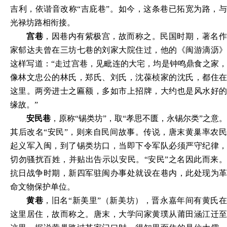
吉利，依谐音改称“吉庇巷”。如今，这条巷已拓宽为路，与
光禄坊路相衔接。
宫巷
，因巷内有紫极宫，故而称之。民国时期，著名
家郁达夫曾在三坊七巷的刘家大院住过，他的《闽游滴沥》
这样写道：“走过宫巷，见毗连的大宅，均是钟鸣鼎食之家，
像林文忠公的林氏，郑氏、刘氏，沈葆桢家的沈氏，都住在
这里。两旁进士之匾额，多如市上招牌，大约也是风水好的
缘故。”
安民巷
，原称“锡类坊”，取“孝思不匮，永锡尔类”之意。
其后改名“安民”，则来自民间故事。传说，唐末黄巢率农民
起义军入闽，到了锡类坊口，当即下令军队必须严守纪律，
切勿骚扰百姓，并贴出告示以安民。“安民”之名因此而来。
抗日战争时期，新四军驻闽办事处就设在巷内，此处现为革
命文物保护单位。
黄巷
，旧名“新美里”（新美坊），晋永嘉年间有黄氏
这里居住，故而称之。唐末，大学问家黄璞从莆田涵江迁至