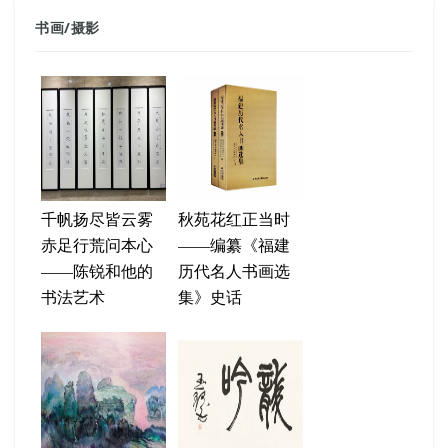
书画
/
摄影
千帆扬尽皆云雾
秋苑花红正当时
赤足行荒问本心
——编纂《福建
——陈锐和他的
历代名人书画选
书法艺术
集》史话