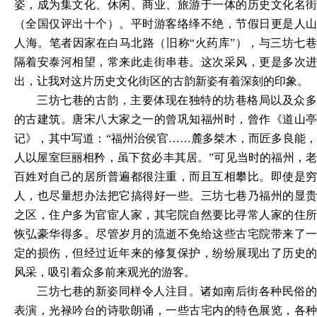
姿，成为集文化、休闲、商业、旅游于一体的历史文化名街
（全国仅评出十个）。平时游客络绎不绝，节假日更是人山
人海。笔者因家在白马北路（旧称
“火药库”），与三坊七
隔着安泰河相望，常来此走街串巷。这次采风，更是多次进
出，让我对这片历史文化街区的古韵新姿有着深刻的印象。
三坊七巷的古韵，主要体现在独特的坊巷格局以及众多
的古建筑。唐宋八大家之一的曾巩知福州时，曾作《道山亭
记》，其中写道：
“福州治侯官……麓多桀木，而匠多良能
人以屋室巨丽相矜，虽下贫必丰其居。”可见当时的福州，老
百姓对自己的居所普遍都很注重，而且互相攀比。即使是穷
人，也尽量想办法把它搞得好一些。三坊七巷乃福州的显贵
之区，住户多为官宦人家，其宅院自然要比寻常人家的住所
恢弘豪华得多。尽管岁月的流逝不免给这些古宅院带来了一
定的损伤，但经过近年来的修复保护，纷纷展现出了历史的
风采，吸引着众多前来观光的游客。
三坊七巷的新姿同样令人注目。诸如南后街各种民俗的
表演，光禄吟台的诗歌朗诵，一些古宅内的特色展览，各种