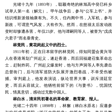
光绪十九年（
1893年），聪颖奇绝的林旭高中癸巳科
试举人第一名（解元）。甲午战争后，参与“公车上书”，并
结识维新派领袖康有为。不久，任内阁中书，入军机，参与
新政，可谓意气风发，大有作为。然而，在慈禧太后发动政
变时却惨遭杀害，年仅23岁。他与谭嗣同等人，被誉为“戊戌
六君子”而名垂青史。
林觉民，黄花岗起义中的烈士。
1911年初，正在日本留学的林觉民，得知同盟会黄兴等
人在香港筹划广州起义，遂赴香港，而后回福建召集革命志
士，赶制炸药。广州起义爆发时，他与方声洞等人率先袭击
总督衙门，后与清军巡防大队展开激烈巷战，不幸受伤被
捕。审判庭上，他发表演说，纵论世界大事，训斥清廷官
吏，而后从容就义。他牺牲前留下的《与妻书》，忧国忧
民，情真意切，感动过无数中国人。
林白水，清末民初著名的革命家、教育家、报人。
光绪二十四年（
1898年），林獬（林白水原名）应邀