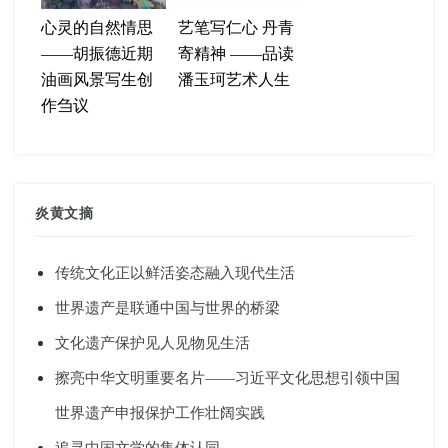
心灵的自然情思
艺笔写仁心 丹青
——胡振德近期
寄精神 ——品读
油画风景写生创
潘玉珂艺术人生
作刍议
炎黄文摘
传统文化正以鲜活姿态融入现代生活
世界遗产是联通中国与世界的桥梁
文化遗产保护见人见物见生活
擦亮中华文明重要名片——习近平文化思想引领中国
世界遗产申报保护工作壮阔实践
追寻中国文学的集体认同