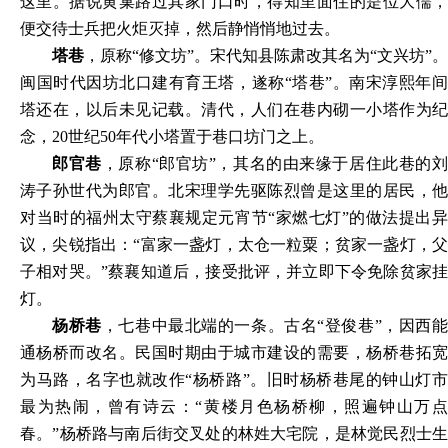
这里。据说黄巢路过其家门口时，得知里面住的是位大儒，
便交待士兵把火炬灭掉，然后静悄悄地过去。
塔巷
，原称“修文坊”。宋代知县陈肃改其名为“文兴坊”。
闽国时代因坊北口建有育王塔，遂称“塔巷”。南宋淳熙年间
塔还在，以后未见记载。清代，人们在巷内砌一小塔作为纪
念，20世纪50年代小塔置于巷口坊门之上。
郎官巷
，原称“郎官坊”，其名的由来缘于居住此巷的刘
涛子孙世代为郎官。北宋理学先驱陈烈曾是这里的居民，他
对当时的福州太守蔡襄规定元宵节“家燃七灯”的做法提出异
议，尖锐指出：“富家一盏灯，太仓一粒粟；贫家一盏灯，父
子相对哭。”蔡襄知道后，接受批评，并立即下令免除贫家挂
灯。
杨桥巷
，七巷中最北端的一条。古名“登俊巷”，因西能
通杨桥而改名。民国时期由于城市建设的需要，杨桥巷拓宽
为马路，名字也就改作“杨桥路”。旧时杨桥巷尾的钟山灯市
最为热闹，曾有诗云：“黄楼月色杨桥柳，照遍钟山万点
春。”杨桥路与南后街交叉处的林姓大宅院，是林觉民烈士生