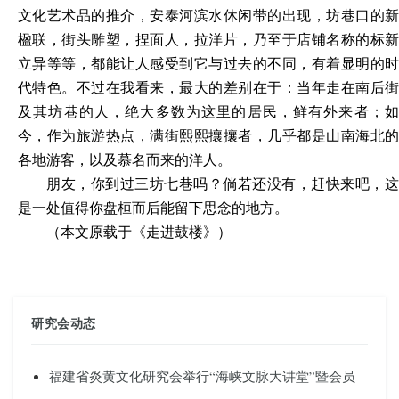
文化艺术品的推介，安泰河滨水休闲带的出现，坊巷口的新
楹联，街头雕塑，捏面人，拉洋片，乃至于店铺名称的标新
立异等等，都能让人感受到它与过去的不同，有着显明的时
代特色。不过在我看来，最大的差别在于：当年走在南后街
及其坊巷的人，绝大多数为这里的居民，鲜有外来者；如
今，作为旅游热点，满街熙熙攘攘者，几乎都是山南海北的
各地游客，以及慕名而来的洋人。
朋友，你到过三坊七巷吗？倘若还没有，赶快来吧，这
是一处值得你盘桓而后能留下思念的地方。
（
本文原载于《走进
鼓楼
》）
研究会动态
福建省炎黄文化研究会举行“海峡文脉大讲堂”暨会员