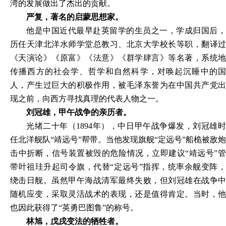
湾的发展做出了杰出的贡献。
严复，著名的启蒙思想家。
他是中国近代最早赴英留学的生员之一，学成归国后，
历任天津北洋水师学堂总教习、北京大学校长等职，翻译过
《天演论》《原富》《法意》《群学肆言》等名著，系统地
传播西方的社会学、哲学和自然科学，对唤起沉睡中的国
人，产生过巨大的积极作用，被毛泽东誉为在中国共产党出
现之前，向西方寻找真理的代表人物之一。
刘冠雄，甲午战争的亲历者。
光绪二十年（
1894年），中日甲午战争爆发，刘冠雄
任北洋舰队“靖远号”帮带。当他发现旗舰“定远号”船桅被敌炮
击中折断，信号装置被毁的危险情况，立即建议“靖远号”管
带叶祖珪升起司令旗，代替“定远号”指挥，统率余舰变阵，
绕击日舰。虽然甲午海战清军最终失败，但刘冠雄在战争中
随机应变，采取灵活战术的表现，还是值得肯定。当时，他
也因此获得了“英勇巴图鲁”的称号。
林旭，戊戌变法的牺牲者。