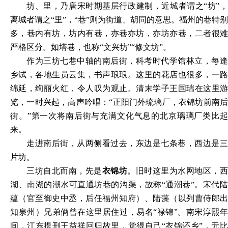
坊、里，乃唐宋时期基层行政建制，近城者谓之
“坊”
离城者谓之“里”，“巷”则为街道、胡同的意思。福州的巷特别
多，巷内有坊，坊内有巷，亦巷亦坊，亦坊亦巷，二者很难
严格区分。如塔巷，也称“文兴坊”“修文坊”。
作为三坊七巷中轴的南后街，科考时代学馆林立，每逢
乡试，各地生员云集，书声琅琅。这里的花店也很多，一路
绵延，绚丽火红，令人叹为观止。清末学子王国瑞在这里游
览，一时兴起，高声吟唱：
“正阳门外琉璃厂，衣锦坊前南
街。”第一次将南后街与充满文化气息的北京璃璃厂类比起
来。
走进南后街，从两侧看过去，东边是七条巷，西边是三
片坊。
三坊自北而南，先是
衣锦坊
。旧时这里为水网地区，
湖、南湖的潮水可直通坊巷的沟渠，故称
“通潮巷”。宋代
蕴（官至御史中丞，后任福州知府）、陆藻（以列曹侍郎出
知泉州）兄弟俩曾在这里居住过，易名“禄锦”。南宋淳熙年
间，江东提刑王益祥回归故里，觉得自己“衣锦还乡”，无比