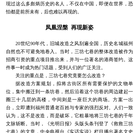
现过这么多彪炳历史的名人，不仅在中国，即便在世界，恐
怕都是前所未有，后也难以再现的。
凤凰涅槃
再现新姿
20世纪90年代，旧城改造之风刮遍全国，历史名城福州
自然也不可避免地卷入。当时，三坊七巷的整体改造被作为
招商引资的重点项目推出来，并与一位著名的港商签约。这
件事一时成为热门话题，受到人们的广泛关注。
关注的重点是，三坊七巷究竟要怎么改造？
据改造方案规划，拟将古街区所有需要保护的文物单
位，集中搬迁到一条坊巷，然后沿着这个坊巷的周边建起一
圈三十几层的高楼，中间则是一座巨大的商场。方案一出
台，立即遭到福州普通老百姓与专家的强烈反对。人们一致
认为，这不是改造，而是破坏，它粗暴地将三坊七巷的千年
文脉斩断。当时，《光明日报》头版头条刊登了《救救三坊
七巷》的文章，中央电视台《实话实说》栏目播出著名文史