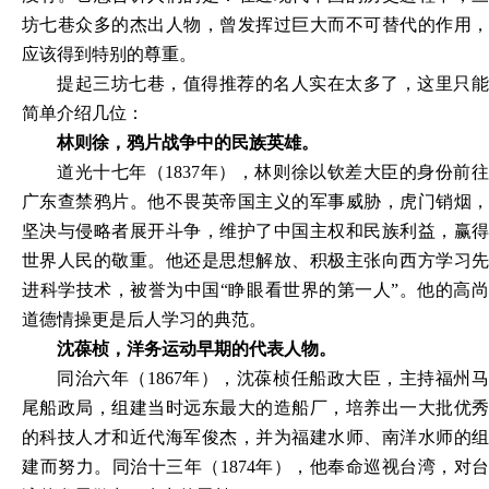
坊七巷众多的杰出人物，曾发挥过巨大而不可替代的作用，
应该得到特别的尊重。
提起三坊七巷，值得推荐的名人实在太多了，这里只能
简单介绍几位：
林则徐，鸦片战争中的民族英雄。
道光十七年（
1837年），林则徐以钦差大臣的身份前
广东查禁鸦片。他不畏英帝国主义的军事威胁，虎门销烟，
坚决与侵略者展开斗争，维护了中国主权和民族利益，赢得
世界人民的敬重。他还是思想解放、积极主张向西方学习先
进科学技术，被誉为中国“睁眼看世界的第一人”。他的高尚
道德情操更是后人学习的典范。
沈葆桢，洋务运动早期的代表人物。
同治六年（
1867年），沈葆桢任船政大臣，主持福州
尾船政局，组建当时远东最大的造船厂，培养出一大批优秀
的科技人才和近代海军俊杰，并为福建水师、南洋水师的组
建而努力。同治十三年（1874年），他奉命巡视台湾，对台