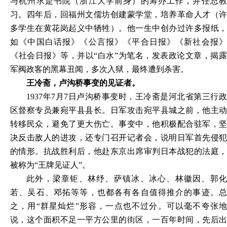
与杭州求是书院（浙江大学前身）的筹办工作，并任总教
习。四年后，回福州文儒坊创建蒙学堂，培养革命人才（许
多学生在黄花岗起义中牺牲）。他一生中创办过许多报纸，
如《中国白话报》《公言报》《平合日报》《新社会报》
《社会日报》等，并以“白水”为笔名，发表政论文章，揭露
军阀政客的黑幕丑闻，多次入狱，最终遭到杀害。
王冷斋，卢沟桥事变的见证者。
1937年7月7日卢沟桥事变时，王冷斋是河北省第三行政
区督察专员兼宛平县县长。日军攻击宛平县城之前，他主动
转移民众，避免了更大伤亡。事变中，他积极配合驻军，坚
决反击敌人的进攻，还专门召开记者会，说明日军首先侵犯
的情形。抗战胜利后，他赴东京出席审判日本战犯的法庭，
被称为“王牌见证人”。
此外，梁章钜、林纾、萨镇冰、冰心、林徽因、郭化
若、吴石、邓拓等等，也都各有各自值得推介的事迹。总
之，用
“群星灿烂”形容，一点也不过分。可以毫不夸张
说，这个面积不足一平方公里的街区，一百年时间，先后出