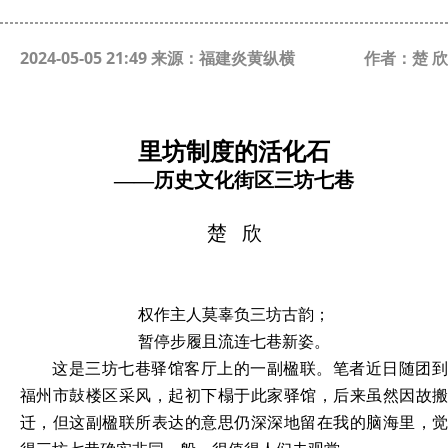
2024-05-05 21:49 来源：福建炎黄纵横
作者：楚 欣
里坊制度的活化石
——历史文化街区三坊七巷
楚
欣
权作主人莫辜负三坊古韵；
暂停步履且流连七巷新姿。
这是三坊七巷驿馆客厅上的一副楹联。笔者近日随团到
福州市鼔楼区采风，起初下榻于此家驿馆，后来虽然因故搬
迁，但这副楹联所表达的意思仍深深地留在我的脑海里，觉