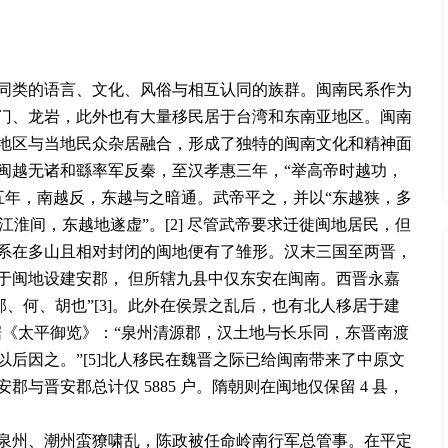
同类的语言、文化、风俗与相互认同的族群。闽南民系作为
门、龙岩，此外也有大量移民居于台湾和东南亚地区。闽南
地区与当地民众杂居融合，形成了独特的闽南文化和精神面
闽越无诸和繇率军反秦，至汉孝惠三年，“举高帝时越功，
鼎五年，南越反，东越与之暗通。武帝平之，并以“东越狭，多
江淮间，东越地遂虚”。[2] 尽管武帝要求迁徙闽地居民，但
系在多山且相对封闭的闽地便有了雏形。汉末三国至两晋，
于闽地设建安郡， 但所辖九县中仅东安在闽南。西晋永嘉
、何、胡也”[3]。此外在侯景之乱后，也有北人移居于建
，据《太平御览》：“泉州清源郡，汉土地与长乐同，东晋南渡
后因之。”[5]北人移民在魏晋之际已给闽南带来了中原文
与晋安郡总计仅 5885 户。隋朝则在闽地仅保留 4 县，
泉州、潮州蛮獠啸乱，陈政被任命岭南行军总管事。在平定