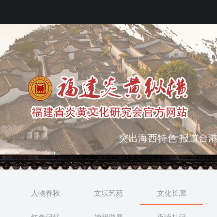
弘扬优秀文化 振奋民族
突出海西特色 报道台港
人物春秋
文坛艺苑
文化长廊