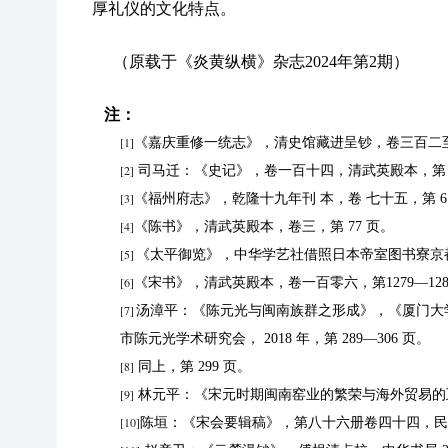
厚礼仪的文化特点。
（原载于《炎黄纵横》杂志2024年第2期）
注：
[1]
《嘉庆重修一统志》，清史馆藏进呈钞，卷三百二至三
[2]
司马迁：《史记》，卷一百十四，清武英殿本，第 38
[3]
《福州府志》，乾隆十九年刊 本，卷 七十五，第 6
[4]
《陈书》，清武英殿本，卷三，第 77 页。
[5]
《太平御览》，中华学艺社借照日本帝室图书寮京都
[6]
《宋书》，清武英殿本，卷一百零六，第1279—128
[7]
汤漳平：《陈元光与闽南族群之形成》，《厦门大
市陈元光学术研究会， 2018 年，第 289—306 页。
[8]
同上，第 299 页。
[9]
林元平：《宋元时期闽南窑业的繁荣与海外贸易的互动》，
[10]
陈垣：《宋会要辑稿》，第八十六册卷四十四，民国