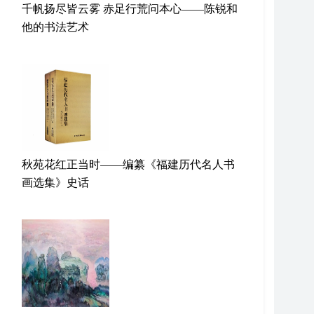
千帆扬尽皆云雾 赤足行荒问本心——陈锐和
他的书法艺术
秋苑花红正当时——编纂《福建历代名人书
画选集》史话