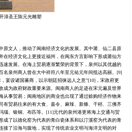
开漳圣王陈元光雕塑
中原文人，推动了闽南经济文化的发展。其中莆、仙二县原
并在经济文化上更接近福州，在闽东方言影响下形成莆仙方
迅速发展。在海上贸易逐渐繁荣的背景下，泉州以其优越的
名泉州商人曾在大中祥符八年至元祐元年间抵达高丽。[9]
，宴设诸国蕃商，以示朝廷招徕远人之意”[10]，宋政府更
收成为政府财政重要来源。闽南商人的足迹在宋元遍及世界
海从事贸易；闽南地区的商业也出现了通过赊购经济作物来
司有贸易往来的有大食、嘉令、麻辣、新條、干秠、三佛齐
瑙、银铜、布匹等。[11]元代的泉州港更将海上交通与贸
形成了以德化窑为代表的青白瓷体系和以汀溪窑为代表的青
连接了沿海与腹地，实现了传统农业文明与海洋文明的对