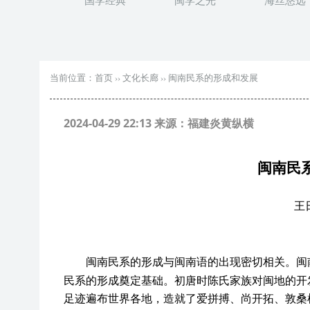
国学经典
闽学之光
海丝悠远
当前位置：
首页
››
文化长廊
››
闽南民系的形成和发展
2024-04-29 22:13 来源：福建炎黄纵横
闽南民
王
闽南民系的形成与闽南语的出现密切相关。闽
民系的形成奠定基础。初唐时陈氏家族对闽地的开
足迹遍布世界各地，造就了爱拼搏、尚开拓、敦桑