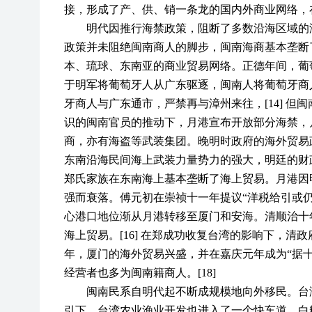
接，形成了产、供、销一条龙的国内外商业网络，
明代因推行海禁政策，阻断了多数沿海区域的
政策并未阻绝闽南商人的脚步，闽南海商基本垄断
本、琉球、东南亚的商业贸易网络。正德年间，葡萄
于明军将葡萄牙人从广东驱逐，闽南人将葡萄牙商人
牙商人与广东通市，严禁再与漳州来往，[14] 
识的闽南官员的推动下，月港宣布开放部分海禁，
商，亦有海盗等武装集团。晚明时政府的海外贸易
东南沿海民间海上武装力量势力的强大，明廷的财
郑氏家族在东南海上基本垄断了海上贸易。月港因
强而衰落。傅元初在崇祯十一年提议“洋税给引或仍于
心港口地位渐从月港转移至厦门和安海。清顺治十
海上贸易。[16] 在郑成功收复台湾的影响下，
年，厦门的海外贸易兴盛，并在嘉庆元年成为“据十闽
经营者也多为闽南籍商人。[18]
闽南民系自明代起不断成规模地向外移民。台
引下，台湾农业渔业开发也进入了一个快车道。白