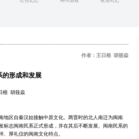
红色记忆
神州游屐
夜读札记
作者：王日根 胡筱焱
系的形成和发展
日根 胡筱焱
地区自秦汉始接触中原文化。两晋时的北人南迁为闽南
南
发标志闽南民系正式形成，并在其后不断发展。闽南民系的
梓、厚礼仪的闽南文化特点。