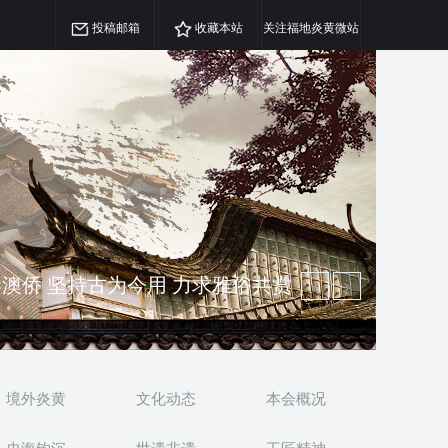
投稿邮箱
收藏本站
关注福地炎黄微站
精神 介绍民族瑰宝 宣传中华精英
澳侨 坚持古为今用 力求雅俗共赏
境外炎黄
文化动态
本会概况