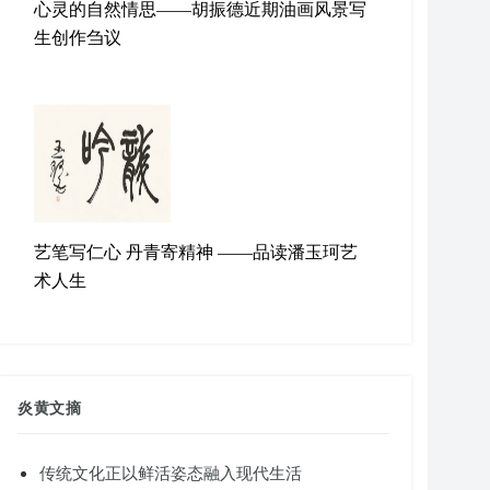
心灵的自然情思——胡振德近期油画风景写
生创作刍议
艺笔写仁心 丹青寄精神 ——品读潘玉珂艺
术人生
炎黄文摘
传统文化正以鲜活姿态融入现代生活