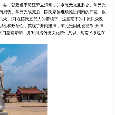
一县，朝廷遂于漳江旁立漳州，并令陈元光兼刺史。陈元光
南局势。陈元光战死后，陈氏家族继续推进闽南的
开发。跟
众。[7] 在陈氏五代人的带领下，这些南下的中原民众改
织性和政治性，实现了开闽建漳，陈元光因此被视作“开漳
闽南人口急速增加，并对河洛传统文化产生共识。闽南民系也在