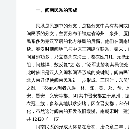
一、闽南民系的形成
民系是民族中的分支，是指分支中具有共同或
闽民系的分支，主要分布于福建省漳州、泉州、厦
民系多为秦汉至唐的北方移民的后裔。他们在闽南
貌。秦汉时期闽地已与中原王朝建立联系。秦末，
闽君繇功多，乃立繇为东海王，都东瓯”[1]。元
阻，闽越悍，数反复”之 名，“诏军吏皆将其民徙处
此时依旧是汉人入闽和闽语形成的关键期，闽南民
北人南迁促使闽南民系进一步形成。三国时，东吴
之乱， “衣始入闽者八族：林、陈、黄、郑、詹、邱
安、晋安、义安等郡。[4] 其中晋安郡立于泉州
衣冠士族，多萃其地以求安堵，因立晋安郡，宋齐以
化，虽然这时闽南的开发依旧缓慢。南朝宋时，建安郡
共 12420 户。[6]
闽南民系的形成大体是在唐初。唐总章二年，