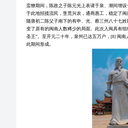
蛮獠期间，陈政之子陈元光上表请于泉、潮间增设
于此地招揽流民，垦荒兴农，通商惠工，稳定了闽
随唐初二陈父子南下的有申、光、蔡三州八十七姓民
变了原有的闽南人数稀少的局面。此次入闽具有组
圣王”。至开元二十年，泉州已达五万户，[8] 
此期间形成。