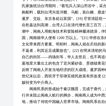
氏家族统治台湾期间，“着屯兵入深山穷谷中，采
购船料，载到台湾兴造洋艘、乌船，装白糖、鹿皮
暹罗、交趾、东京各处以富国”。[19] 尽管清
在乾嘉达到高潮，台湾人口在清代增长至三百万，其中
潮中，闽南人用航海技术和冒险精神履涛踏浪，伴
国，闽南籍华人便有 1200 万以上。”[21] 
文化带来西方要素。明初时，闽南人就在爪哇的新
不返者，利其近且成聚故也”。[22] 在明末清
自己的街区——鸡场街等，华人去世后，也不再追
墓地里大量出土的包含了宜兴紫砂壶、景德镇青花
反映了闽南人开发当地经济的巨大成绩。暹罗因种
世纪末以后，西班牙于菲律宾殖民政策有所改变 [
贩转变为中介商人。
闽南民系的形成始于秦汉魏晋，完成于唐代，
行并未阻止闽南人航行的脚步，闽南商人成为中西
地，推动了传统中国融入世界市场。闽南民系在自