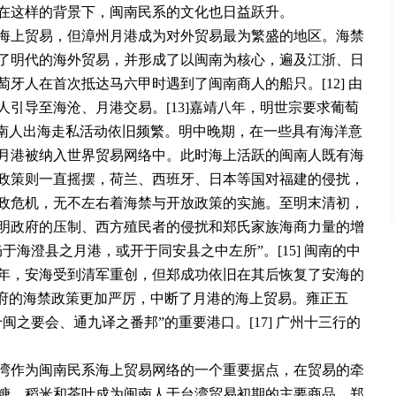
在这样的背景下，闽南民系的文化也日益跃升。
海上贸易，但漳州月港成为对外贸易最为繁盛的地区。海禁
了明代的海外贸易，并形成了以闽南为核心，遍及江浙、日
牙人在首次抵达马六甲时遇到了闽南商人的船只。[12] 由
引导至海沧、月港交易。[13]嘉靖八年，明世宗要求葡萄
但闽南人出海走私活动依旧频繁。明中晚期，在一些具有海洋意
月港被纳入世界贸易网络中。此时海上活跃的闽南人既有海
政策则一直摇摆，荷兰、西班牙、日本等国对福建的侵扰，
政危机，无不左右着海禁与开放政策的实施。至明末清初，
明政府的压制、西方殖民者的侵扰和郑氏家族海商力量的增
海澄县之月港，或开于同安县之中左所”。[15] 闽南的中
年，安海受到清军重创，但郑成功依旧在其后恢复了安海的
清政府的海禁政策更加严厉，中断了月港的海上贸易。雍正五
之要会、通九译之番邦”的重要港口。[17] 广州十三行的
湾作为闽南民系海上贸易网络的一个重要据点，在贸易的牵
糖、稻米和茶叶成为闽南人于台湾贸易初期的主要商品。郑