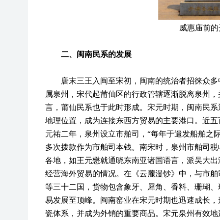
威惠庙前的
二、闽南民系的发展
唐末三王入闽至宋初，闽南的统治者招徕众多
属泉州，宋代起莆仙区的行政管辖逐渐脱离泉州，
言，莆仙民系也于此时形成。宋元时期，闽南民系
地理位置，成为连接东西方贸易的主要港口。近五百
元祐二年，泉州设立市舶司，“每年于遣发船舶之际
多次拨款作为市舶司本钱。南宋时，泉州市舶司税
各地，如王元懋就通晓东南亚诸国语言，派吴大出
经营海外贸易的情况。在《云麓漫钞》中，与市舶
等三十二国，货物包含象牙、犀角、香料、珊瑚、玛
易发展至顶峰。闽南窑业在宋元时期也迅速成长，
瓷体系，并成为外销的重要商品。宋元泉州有效地