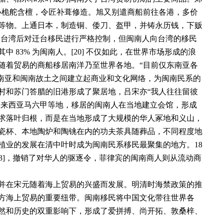
办桅舵含檀，令匠补葺修造。旭又别遣商船前往各港，多价
等物。上通日本，制造铜、倭刀、盔甲，并铸永历钱，下贩
廷统一台湾后对迁台移民进行严格控制，但闽南人向台湾的移民
 83% 为闽南人。[20] 不仅如此，在世界市场形成的浪
随着贸易的商船移居南洋乃至世界各地。“目前仅东南亚各
华侨在东南亚和闽南故土之间建立起商业和文化网络，为闽南民系的
村和苏门答腊的旧港形成了聚居地，吕宋亦“我人往往留彼
初的马来西亚马六甲等地，移居的闽南人在当地建立会馆，形成
求落叶归根，而是在当地形成了大规模的华人冢地和义山，
瓷杯、本地陶炉和陶铫在内的功夫茶具随葬品，不同程度地
植业的发展在清中叶时成为闽南民系移民最聚集的地方。18
23]，撤销了对华人的驱逐令，菲律宾的闽南商人则从流动商
并在宋元随着海上贸易的兴盛而发展。明清时海禁政策的推
方海上贸易的重要纽带。闽南移民将中国文化带往世界各
然和历史的双重影响下，形成了爱拼搏、尚开拓、敦桑梓、