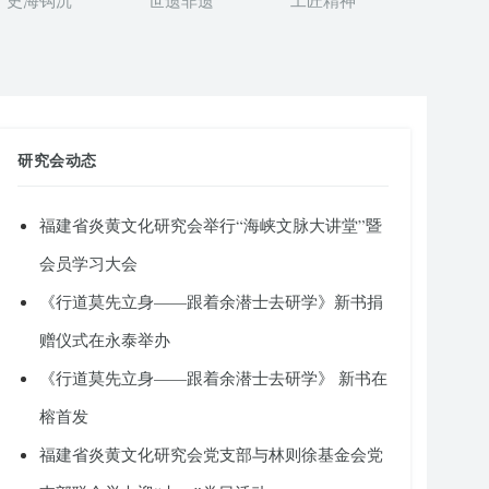
史海钩沉
世遗非遗
工匠精神
研究会动态
福建省炎黄文化研究会举行“海峡文脉大讲堂”暨
会员学习大会
《行道莫先立身——跟着余潜士去研学》新书捐
赠仪式在永泰举办
《行道莫先立身——跟着余潜士去研学》 新书在
榕首发
福建省炎黄文化研究会党支部与林则徐基金会党