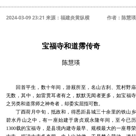
2024-03-09 23:21 来源：福建炎黄纵横
作者：陈慧瑛
宝福寺和道霈传奇
陈慧瑛
回首平生，数十年间，游屐所至，名山古刹、荒村野庙
无数，其中，如雷贯耳者有之，默默无闻者更多，如宝福寺
之另类和道霈师之神奇者，却委实屈指可数。
丁酉荷月中旬，抵政和，得悉距县城三十余里的铁山乡
碧水丹山之中，有一座始建于唐贞观永隆年间，至今已历
1300载的宝福寺，是县境内建寺最早、规模最大的一座尊荣