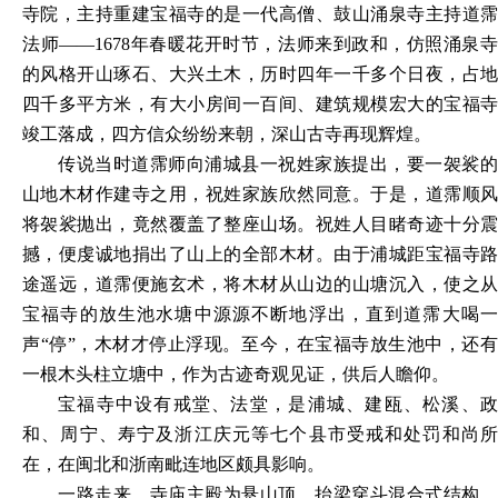
寺院，主持重建宝福寺的是一代高僧、鼓山涌泉寺主持道霈
法师——1678年春暖花开时节，法师来到政和，仿照涌泉寺
的风格开山琢石、大兴土木，历时四年一千多个日夜，占地
四千多平方米，有大小房间一百间、建筑规模宏大的宝福寺
竣工落成，四方信众纷纷来朝，深山古寺再现辉煌。
传说当时道霈师向浦城县一祝姓家族提出，要一袈裟的
山地木材作建寺之用，祝姓家族欣然同意。于是，道霈顺风
将袈裟抛出，竟然覆盖了整座山场。祝姓人目睹奇迹十分震
撼，便虔诚地捐出了山上的全部木材。由于浦城距宝福寺路
途遥远，道霈便施玄术，将木材从山边的山塘沉入，使之从
宝福寺的放生池水塘中源源不断地浮出，直到道霈大喝一
声
“停”，木材才停止浮现。至今，在宝福寺放生池中，还
一根木头柱立塘中，作为古迹奇观见证，供后人瞻仰。
宝福寺中设有戒堂、法堂，是浦城、建瓯、松溪、政
和、周宁、寿宁及浙江庆元等七个县市受戒和处罚和尚所
在，在闽北和浙南毗连地区颇具影响。
一路走来，寺庙主殿为悬山顶、抬梁穿斗混合式结构，