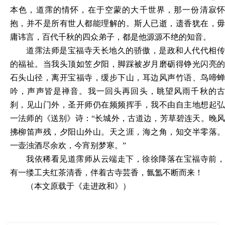
本色，道霈的情怀，在于空蒙的大千世界，那一份清寂怀
抱，并不是所有世人都能理解的。斯人已逝，遗香犹在，毋
庸讳言，百代千秋的四众弟子，都是他源源不绝的知音。
道霈法师是宝福寺天长地久的骄傲，是政和人代代相传
的福祉。当我头顶如笠夕阳，脚踩被岁月磨砺得铮光闪亮的
石头山径，离开宝福寺，缓步下山，耳边风声竹语、鸟啼蝉
吟，声声皆是禅音。我一回头再回头，眺望风雨千秋的古
刹，见山门外，圣开师仍在频频挥手，我不由自主地想起弘
一法师的《送别》诗：
“长城外，古道边，芳草碧连天。晚
拂柳笛声残，夕阳山外山。天之涯，海之角，知交半零落。
一壶浊酒尽余欢，今宵别梦寒。”
我依稀看见道霈师从云端走下，徐徐降落在宝福寺前，
有一缕工夫红茶清香，伴着古寺芸香，氤氲不断而来！
（
本文原载于《走进
政和
》）