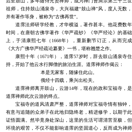
后至鼓山，多年随侍元贤禅师，成为禅门曹洞宗第三十三世
祖师，住持鼓山涌泉寺，大兴福建“鼓山禅”风，度人无数，
并有著作等身，被称为“古佛再世”。
道霈法师研学经教，才华横溢，著作甚丰。他花费数年
时间，在唐朝古佛学著作《华严疏钞》《华严经论》的基础
上，于清康熙七年（
1668年），重新删节订正，从而完
《大方广佛华严经疏论纂要》一书，堪称翘楚之作。
康熙十年（
1671年），道霈57岁时，辞去鼓山涌泉寺
持，开始了他云水行脚僧的旅泊生涯。道霈禅师作偈云：
本是无家客，随缘住此山。
俄经十四载，乘兴出松关。
道霈禅师离开鼓山，云游
14年，现在的政和宝福寺，
道霈禅师此次云游的终点。
宝福寺的道风清肃严整，道霈禅师对宝福寺情有独钟，
有意与追随的众弟子在此地归隐终老，精进修学，以期于此
证悟圆满。然毕竟身处深山，这里的生活可谓清苦至极，但
环境的艰苦，不仅不能影响道霈的坚固道心，反而成为禅师