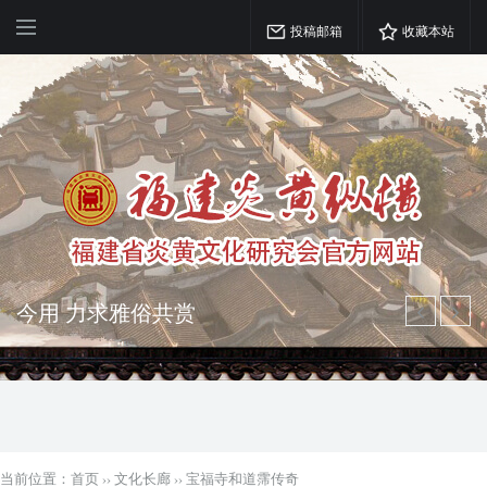
投稿邮箱
收藏本站
弘扬优秀文化 振奋民族精神 介绍民族
瑰宝 宣传中华精英
突出海西特色 报道台港澳侨 坚持古为
今用 力求雅俗共赏
当前位置：
首页
››
文化长廊
››
宝福寺和道霈传奇