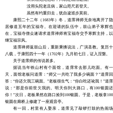
没用头陀老且病，家山咫尺若登天。
虽然有约重归去，犹自逡巡步莫前。
康熙二十二年（
1683年）冬，道霈禅师无奈地离开了
居修道五年的宝福寺。在迎请的队伍中，鼓山弟子寒辉也
在，宝福寺僧众遂请求道霈禅师将宝福寺交予寒辉主持，以
继宝福宗风。
道霈禅师返鼓山后，重新秉拂说法，广演圣教。复历十
八载，于康熙四十一年（
1702年）九月初七日，证入涅槃。
关于道霈师的传说甚多。
据说当年铁山村有个面馆，道霈常去那儿吃面。有一
天，面馆老板问道霈：
“师父一共吃了我多少碗面？”道霈
答：“你还欠我三碗面。”老板很生气：“你白吃还讹我！”道霈
说：“那是你前世欠我的。明天你到大路口，有100银圆还
你！”次日，老板果然在路口捡到100银圆。于是，老板拿100
银圆在廊桥上修建了一座观音亭。
有一回，村里有人娶亲，道霈见了敲锣打鼓的热闹场