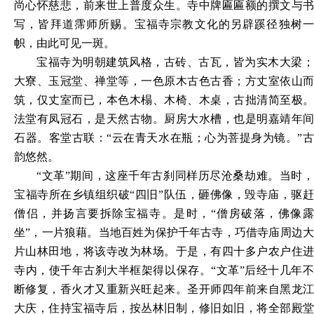
尚心怀慈悲，前来世上普度众生。寺中牌匾匾额的撰文与书
写，皆拜道霈师所赐。宝福寺宗教文化的另辟蹊径独树一
帜，由此可见一斑。
宝福寺为明朝建筑风格，古砖、古瓦，皆为实木大梁；
大寮、玉冠堂、禅堂等，一色原木古色古香；方丈室依山而
筑，仅丈室而已，本色木榻、木椅、木桌，古拙清简至极。
法堂有凤冠石，是天然古物。厨房大水槽，也是明嘉靖年间
石器。客堂古联：
“云在青天水在瓶
；
心为菩提身为镜。
”
韵悠然。
“文革”期间，这座千年古刹同样历尽沧桑劫难。当时，
宝福寺所在乡镇组织破“四旧”队伍，砸佛像，毁寺庙，驱赶
僧侣，并扬言要拆除宝福寺。是时，“僧房破落，佛像露
坐”，一片狼藉。当地百姓为保护千年古寺，巧借寺庙周边大
片山林田地，将该寺改为林场。于是，有四十多户农户住进
寺内，使千年古刹大半框架得以保存。“文革”后经十几年不
断修复，香火才又重新兴旺起来。圣开师四年前来自黑龙江
大庆，住持宝福寺后，按丛林旧制，修旧如旧，将全部殿堂