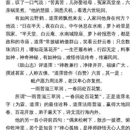
面，叹了一口气说：
“苦真苦，儿孙娶祖母，冤家高堂坐，
亲锅里煮。”他的慧眼，洞悉天机，看透六世轮回。
有如闲云野鹤，道霈师飘然来去，人家问他身在何方？
他说：
“日在半天，夜在白云。中午休息在水南，萝卜岭里
我家。”半天堂、白云庵、水南城隍庙、萝卜岭报恩寺，都是
政和的寺庙，道霈“常披破衲傲群山，笑看云舒云卷；只念数
珠消日月，哪知花落花开”，一生芒履布衲，行踪无定，料事
如神，神奇神秘，有如神仙，难怪传说传奇，传遍民间。
《鼓山志》评道霈：
“禅教兼行，净律并开。福缘广大，
撰述甚富，人称古佛。”道霈曾作《自赞》六首，其一是：
毗卢愿力周法界，老汉卑心亦复然。
一雨普滋三草润，一春回处百花繁。
所谓
“一雨普滋三草润，一春回处百花繁”，正是道霈
字（为霖、道霈）的最佳诠释，道霈法雨普滋，赢得大地回
春、百花开放，弟子遍天下，诗文流行海内外。
他的另一首小诗前四句：
“偶来松树下，散步一披襟。
仰乾坤里，若个是知音？”禅心孤独，是禅师静悟天心人意的