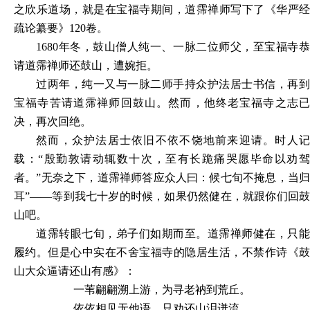
之欣乐道场，就是在宝福寺期间，道霈禅师写下了《华严经
疏论纂要》
120卷。
1680年冬，鼓山僧人纯一、一脉二位师父，至宝福寺恭
请道霈禅师还鼓山，遭婉拒。
过两年，纯一又与一脉二师手持众护法居士书信，再到
宝福寺苦请道霈禅师回鼓山。然而，他终老宝福寺之志已
决，再次回绝。
然而，众护法居士依旧不依不饶地前来迎请。时人记
载：
“殷勤敦请动辄数十次，至有长跪痛哭愿毕命以劝
者。”无奈之下，道霈禅师答应众人曰：候七旬不掩息，当归
耳”——等到我七十岁的时候，如果仍然健在，就跟你们回鼓
山吧。
道霈转眼七旬，弟子们如期而至。道霈禅师健在，只能
履约。但是心中实在不舍宝福寺的隐居生活，不禁作诗《鼓
山大众逼请还山有感》：
一苇翩翩溯上游，为寻老衲到荒丘。
依依相见无他语，只劝还山泪迸流。