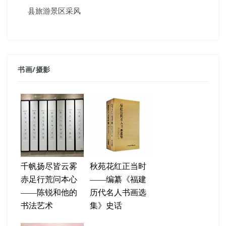
县旅游景区采风
书画
/
摄影
千帆扬尽皆云雾
秋苑花红正当时
赤足行荒问本心
——编纂《福建
——陈锐和他的
历代名人书画选
书法艺术
集》史话