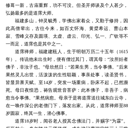
修葺一新，古庙重辉，功不可没。但圣开师谈及个人甚少，
弘扬最多的是道霈大师。
福建多山，钟灵毓秀，学佛出家着众，又勤于修持，因
此高僧辈出，古往今来，如百丈怀海、黄檗希运、曹山本
寂、雪峰义存及圆瑛、太虚、虚云、印光、弘一、广钦等不
一而足，道霈也是其中之一。
道霈禅师，福建建瓯人，生于明朝万历二十五年（
1615
年）。传说他未出生时，便有僧过其门，谓其母：“汝所妊者
佛子，非汝子也。”母欣然日：“若果生男，当令事佛。”后来
果然灵儿出世，活泼泼的生性聪颖，事亲处事，读圣贤书，
皆显异禀天赋。至14岁，突发一场重病，卧床不起，已然濒
死。母日夜惶恐，祷告观世音菩萨：此本佛子，非吾子，病
愈当令事佛。”果然病愈。母亲于是将道霈送往城东白云寺，
在一唤作深公的老僧门下，落发出家。从此，道霈禅师至88
岁圆寂，终其一生，潜心佛事。
道霈
18岁时，闻谷老人授其念佛法门，并赐字“为霖”