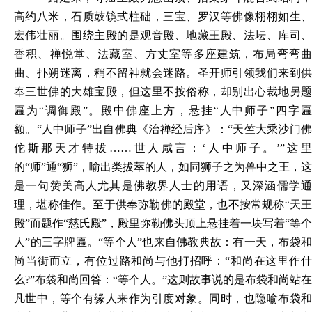
高约八米，石质鼓镜式柱础，三宝、罗汉等佛像栩栩如生、
宏伟壮丽。围绕主殿的是观音殿、地藏王殿、法坛、库司、
香积、禅悦堂、法藏室、方丈室等多座建筑，布局弯弯曲
曲、扑朔迷离，稍不留神就会迷路。圣开师引领我们来到供
奉三世佛的大雄宝殿，但这里不按俗称，却别出心裁地另题
匾为
“调御殿”。殿中佛座上方，悬挂“人中师子”四字
额。“人中师子”出自佛典《治禅经后序》：“天竺大乘沙门佛
佗斯那天才特拔……世人咸言：‘人中师子。’”这里
的“师”通“狮”，喻出类拔萃的人，如同狮子之为兽中之王，这
是一句赞美高人尤其是佛教界人士的用语，又深涵儒学通
理，堪称佳作。至于供奉弥勒佛的殿堂，也不按常规称“天王
殿”而题作“慈氏殿”，殿里弥勒佛头顶上悬挂着一块写着“等个
人”的三字牌匾。“等个人”也来自佛教典故：有一天，布袋和
尚当街而立，有位过路和尚与他打招呼：“和尚在这里作什
么?”布袋和尚回答：“等个人。”这则故事说的是布袋和尚站在
凡世中，等个有缘人来作为引度对象。同时，也隐喻布袋和