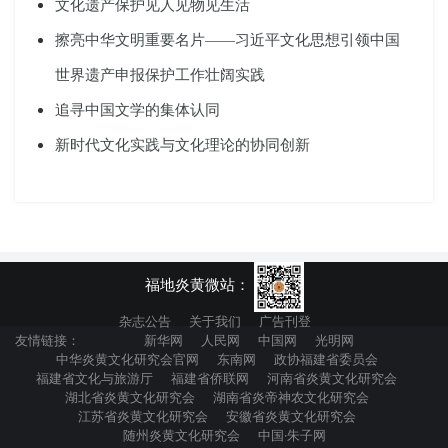
文化遗产保护见人见物见生活
擦亮中华文明重要名片——习近平文化思想引领中国
世界遗产申报保护工作壮阔实践
追寻中国文学的集体认同
新时代文化实践与文化理论的协同创新
福地炎黄微站：
杂志公告
关于我们
广告刊登
友情链接：
新华网
人民网
中国网
光明网
中华炎黄文化研究会官网
东南网
政协福建省委员会
福建省文化与旅游厅
福建省侨联网
河南省炎黄文化研究会
湖北省炎黄文化研究会
湖南省炎帝神农文化研究会
江苏省炎黄文化研究会
安徽省炎黄文化研究会
随州炎黄文化研究会
中国·朱子网