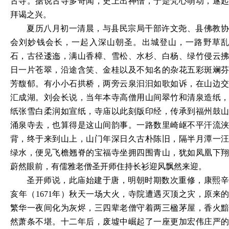
古寺。据说古寺多奇闻，史上出神僧，于是梵心萌动，遂起
拜谒之兴。
夏历八月初一清晨，与县民宗局干部许文尧、县佛教协
会刘妙钱会长，一起入深山朝圣。出城登山，一路野草乱
石，古径逶迤，满山香樟、雪松、水杉、白杨、绿竹侵云拂
日一片苍翠，沿途含笑、金桂以及不知名的杂花五彩斑斓芬
芳馥郁。有小小石拱桥，两旁云泉汩汩如歌如诉，在山边交
汇成湖。刘会长说，当年本寺高僧用山间翠竹和清泉造纸，
纸张雪白柔润如宣纸，寺庙以此刻版印经，传承到福州鼓山
涌泉寺去，也算得是这山间韵事。一路数里崎岖不平汗流浃
背，终于来到山上，山门年深日久古朴陈旧，隔半月潭一汪
绿水，便见飞檐翘脊的宝福寺坐拥四围青山，犹如凤凰下翔
蔚然眼前，有儒雅老僧圣开师住持长衫迎风飘然来迎。
圣开师说，此庙始建于唐，明朝时期数次重修，康熙辛
亥年（
1671年）秋天一场大火，寺院遭遇灭顶之灾，原来的
繁华一夜间化为灰烬，三四辈老僧守着两三楹茅屋，香火黯
然萧条不堪。十二年后，废墟中崛起了一座更加宏伟庄严的