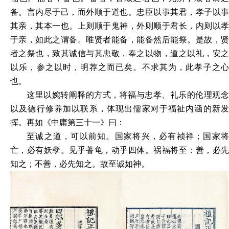
备。言内尽于己，而外顺于道也。忠臣以事其君，孝子以事
其亲，其本一也。上则顺于鬼神，外则顺于君长，内则以孝
于亲，如此之谓备。唯贤者能备，能备然后能祭。是故，贤
者之祭也，致其诚信与其忠敬，奉之以物，道之以礼，安之
以乐，参之以时，明荐之而已矣。不求其为，此孝子之心
也。
这里以婉转阐释的方式，将福与忠孝、礼乐的伦理观念
以及德行修养加以联系，体现出儒家对于福祉内涵的新发
挥。再如《中庸第三十一》曰：
至诚之道，可以前知。国家将兴，必有祯祥；国家将
亡，必有妖孽。见乎蓍龟，动乎四体。祸福将至：善，必先
知之；不善，必先知之。故至诚如神。