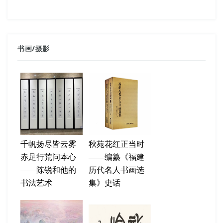
书画
/
摄影
千帆扬尽皆云雾
秋苑花红正当时
赤足行荒问本心
——编纂《福建
——陈锐和他的
历代名人书画选
书法艺术
集》史话