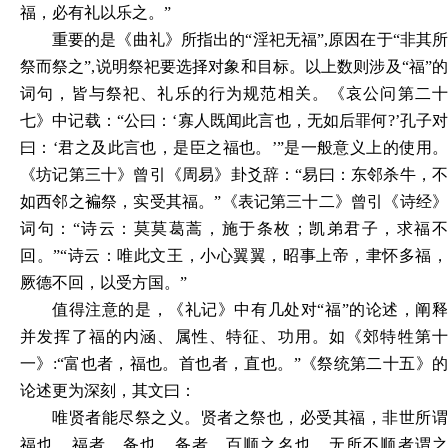
福，必有礼以乐之。”
重要的是《曲礼》所指出的
“淫祀无福”,原因在于“非其
祭而祭之”,说明祭祀要选择对象和目标。以上数则涉及“福”的
词句，皆与祭祀、礼乐的行为规范相关。《哀公问第二十
七》中记载：“公曰：‘寡人既闻此言也，无如后罪何?’孔子对
曰：‘君之及此言也，是臣之福也。’”是一般意义上的使用。
《坊记第三十》曾引《周易》卦爻辞：“易曰：东邻杀牛，不
如西邻之褊祭，实受其福。”《表记第三十二》曾引《诗经》
词句：“诗云：莫莫葛蒿，施于条枚；凯弟君子，求福不
回。”“诗云：唯此文王，小心翼翼，昭事上帝，聿怀多福，
厥德不回，以受方国。”
值得注意的是，《礼记》中有几处对
“福”的论述，阐
并发挥了福的内涵、属性、特征、功用。如《郊特牲第十
一》:“富也者，福也。首也者，直也。”《祭统第二十五》的
论述更为深刻，其文曰：
唯贤者能尽祭之义。贤者之祭也，必受其福，非世所谓
福也。福者，备也。备者，百顺之名也，无所不顺者谓之