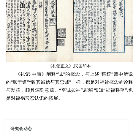
《礼记正义》
,民国印本
《礼记
·中庸》阐释“诚”的概念，与上述“祭统”篇中所
的“顺于道”“致其诚信与其忠诚”一样，都是对福祉概念的诠释
与发挥，颇具深刻意蕴。“至诚如神”,能够预知“祸福将至”,也
是对福祸形态认识的拓展。
研究会动态