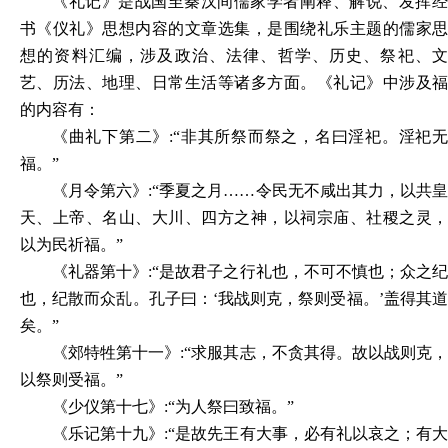
《礼记》是战国至秦汉间儒家学者阐释、解说、发挥经
书《仪礼》思想内容的文章选集，是围绕礼乐主题的儒家思
想的资料汇编，涉及政治、法律、哲学、历史、祭祀、文
艺、历法、地理、日常生活等诸多方面。《礼记》中涉及福
的内容有：
《曲礼下第二》
:
“非其所祭而祭之，名曰淫祀。淫祀
福。”
《月令第六》
:
“季夏之月……令民无不咸出其力，以共
天、上帝、名山、大川、四方之神，以祠宗庙、社稷之灵，
以为民祈福。”
《礼器第十》
:
“是故君子之行礼也，不可不慎也；众之纪
也，纪散而众乱。孔子曰：‘我战则克，祭则受福。’盖得其道
矣。”
《郊特牲第十一》
:
“求服其志，不贪其得。故以战则克
以祭则受福。”
《少仪第十七》
:
“为人祭曰致福。”
《乐记第十九》
:
“是故先王有大事，必有礼以哀之；有