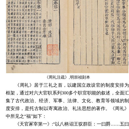
《周礼注疏》
,明崇祯刻本
《周礼》居于三礼之首，以建国立政设官的制度安排为
框架，通过对六大官职系列
300多个职官职能的叙述，全面
集了古代政治、经济、军事、法律、文化、教育等领域的制
度安排，是托古制以寄寓政治、礼法思想的著作。《周礼》
中所见之“福”如下：
《天官冢宰第一》
:
“以八柄诏王驭群臣：一曰爵……五