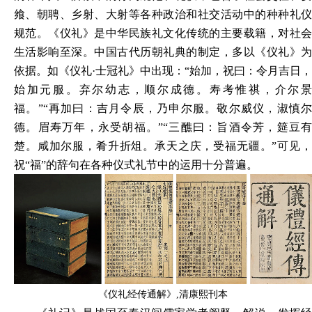
飨、朝聘、乡射、大射等各种政治和社交活动中的种种礼仪
规范。《仪礼》是中华民族礼文化传统的主要载籍，对社会
生活影响至深。中国古代历朝礼典的制定，多以《仪礼》为
依据。如《仪礼
·士冠礼》中出现：“始加，祝曰：令月吉日，
始加元服。弃尔幼志，顺尔成德。寿考惟祺，介尔景
福。”“再加曰：吉月令辰，乃申尔服。敬尔威仪，淑慎尔
德。眉寿万年，永受胡福。”“三醮曰：旨酒令芳，筵豆有
楚。咸加尔服，肴升折俎。承天之庆，受福无疆。”可见，
祝“福”的辞句在各种仪式礼节中的运用十分普遍。
《仪礼经传通解》
,清康熙刊本