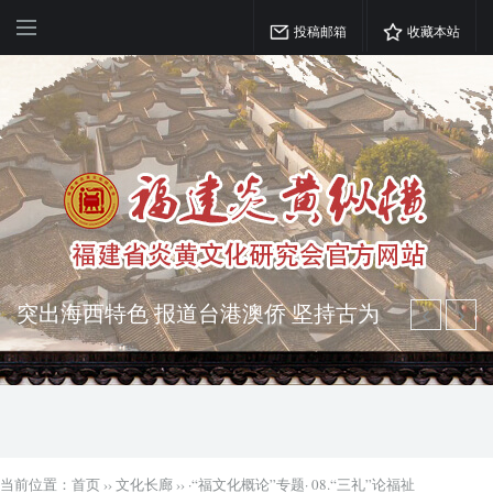
投稿邮箱
收藏本站
突出海西特色 报道台港澳侨 坚持古为
今用 力求雅俗共赏
弘扬优秀文化 振奋民族精神 介绍民族
瑰宝 宣传中华精英
当前位置：
首页
››
文化长廊
››
·“福文化概论”专题· 08.“三礼”论福祉