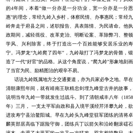
的4年间，本着“做一分亦是一分功业，宽一分亦是一分恩
惠”的理念，常经九岭入乡村，体察
民情、办事惠民；常经
岭奔走于府县之间，述职报告、具表陈情、为民请命。他执
政期间，减轻徭役、改革吏治、明断讼案、革除弊习、整顿
学风、兴利除害，终于打造出一个百姓能够安居乐业的寿
宁。冯梦龙
“九岭爬了四年”，九岭敲打了冯梦龙的骨骼，
造了一代“好官”的品格。从这个角度说，“爬九岭”形象地刻画
了当官为民、励精图治的艰辛不易。
话说九岭既属地方之交通要道，亦为兵家必争之地。早在
清朝康熙年间，就有靖南王耿精忠剑埋九峰堂古井的故事，
说明当年九岭一带就发生过战斗。到了清朝咸丰八年（
1858
年）三月， 一支太平军由政和县入境平溪经芹洋攀九岭，欲
进攻寿宁县治鳌阳城。早在九岭头九峰堂驻军团练的清将卓
麟英部居高临下踞险守御，团练兵丁以箭矢和沿岭翻滚礌石
滚木，击退了太平军的一次又一次猛攻。双方相持数日，太