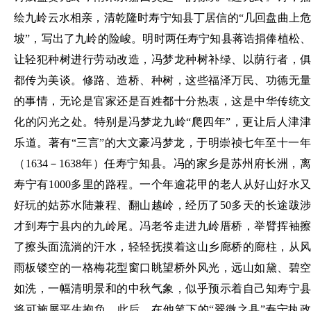
绘九岭云水相亲，清乾隆时寿宁知县丁居信的“几回盘曲上危
坡”，写出了九岭的险峻。明时两任寿宁知县蒋诰捐俸植松、
让轻犯种树进行劳动改造，冯梦龙种树补绿、以荫行者，俱
都传为美谈。修路、造桥、种树，这些福泽万民、功德无量
的事情，无论是官家还是百姓都十分热衷，这是中华传统文
化的闪光之处。特别是冯梦龙九岭“爬四年”，更让后人津津
乐道。著有“三言”的大文豪冯梦龙，于明崇祯七年至十一年
（1634－1638年）任寿宁知县。冯的家乡是苏州府长洲，离
寿宁有1000多里的路程。一个年逾花甲的老人从好山好水又
好玩的姑苏水陆兼程、翻山越岭，经历了50多天的长途跋涉
才到寿宁县内的九岭尾。冯老爷走进九岭厝桥，举臂挥袖擦
了擦头面流淌的汗水，轻轻抚摸着这山乡廊桥的廊柱，从风
雨板镂空的一格梅花型窗口眺望桥外风光，远山如黛、碧空
如洗，一幅清明景和的中秋气象，似乎预示着自己知寿宁县
将可施展平生抱负。此后，在他笔下的“翠微之县”寿宁执政