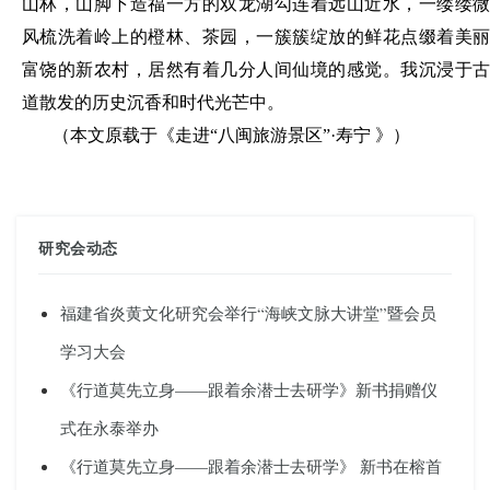
山林，山脚下造福一方的双龙湖勾连着远山近水，一缕缕微
风梳洗着岭上的橙林、茶园，一簇簇绽放的鲜花点缀着美丽
富饶的新农村，居然有着几分人间仙境的感觉。我沉浸于古
道散发的历史沉香和时代光芒中。
（本文原载于《走进
“八闽旅游景区”·
寿
宁
》）
研究会动态
福建省炎黄文化研究会举行“海峡文脉大讲堂”暨会员
学习大会
《行道莫先立身——跟着余潜士去研学》新书捐赠仪
式在永泰举办
《行道莫先立身——跟着余潜士去研学》 新书在榕首