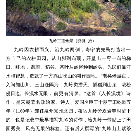
九岭古道全景（龚健 摄）
九岭因农耕而兴。沿九岭两侧，寿宁的先民打造出一
方自
己的农耕田园。从山脚到岗顶，开垦出一弯一岗的
田、畦地，
蔬菜、稻谷、茶叶从岭尾种到岭头。先民们靠
水和智慧，造就了一方靠山吃山的耕作园地。
“老矣倦游宦
入闽知山川。三山疑隔海，九岭类攒天。插稻到山顶，栽松
侵日边。长溪水无限，
前更有清泉。
”这首《入长溪境》
作，是宋朝著名政治家、
诗人、爱国名臣王十朋于宋乾道
年（
1169年）卸任泉州知州北
归，夜宿九岭旁双岩寺时留
的，也是记载中最早描写九岭的诗作，给九岭一带贴上了田
园秀美、风光无限的标签。还有后人撰写的
“九峰山上紫