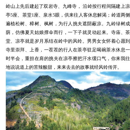
岭山
上先后建起了双岩寺、九峰寺， 沿岭按行程间隔建上
亭5座、茶堂1座、泉水5眼，供来往人客休息解渴；
岭道两
遍植松树、樟树、枫树，为行人挑夫遮阴蔽凉。九岭绿树成
荫，仿佛夏天姑娘撑伞而行，一下子就灵动起来。寺庙、茶
堂、凉亭就是岁月系结在岭中的风铃。男男女女怀着心愿到
寺里崇拜、上香，一茬茬的行人在茶亭驻足喝碗茶水休息一
时半会，重担在肩的挑夫在凉亭擦把汗水缓口气，你来我往
地说说道上的苦辣酸甜，来来去去的故事就经风铃传开。