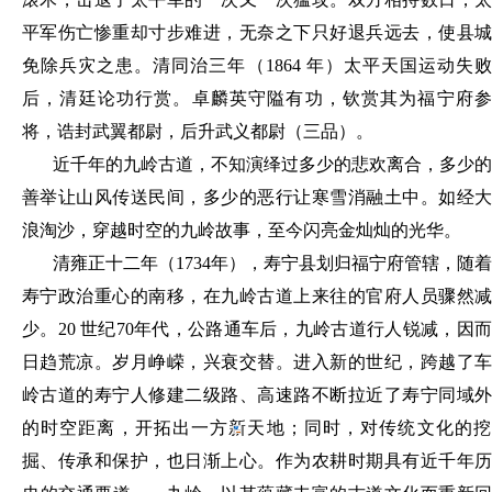
平军伤亡惨重却寸步难进，无奈之下只好退兵远去，使县城
免除兵灾之患。清同治三年（1864 年）太平天国运动失败
后，清廷论功行赏。卓麟英守隘有功，钦赏其为福宁府参
将，诰封武翼都尉，后升武义都尉（三品）
。
近千年的九岭古道，不知演绎过多少的悲欢离合，多少的
善举让山风传送民间，多少的恶行让寒雪消融土中。如经大
浪淘沙，穿越时空的九岭故事，至今闪亮金灿灿的光华。
清雍正十二年（
1734年），寿宁县划归福宁府管辖，随着
寿宁政治重心的南移，在九岭古道上来往的官府人员骤然减
少。20 世纪70年代，公路通车后，九岭古道行人锐减，因而
日趋荒凉。岁月峥嵘，兴衰交替。进入新的世纪，跨越了车
岭古道的寿宁人修建二级路、高速路不断拉近了寿宁同域外
的时空距离，开
拓出一方新天地；同时，对传统文化的
掘、传承和保护，也日渐上心。作为农耕时期具有近千年历