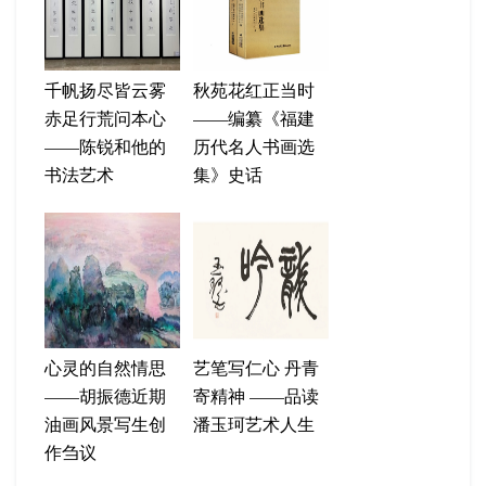
千帆扬尽皆云雾
秋苑花红正当时
赤足行荒问本心
——编纂《福建
——陈锐和他的
历代名人书画选
书法艺术
集》史话
心灵的自然情思
艺笔写仁心 丹青
——胡振德近期
寄精神 ——品读
油画风景写生创
潘玉珂艺术人生
作刍议