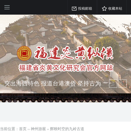
投稿邮箱
收藏本站
突出海西特色 报道台港澳侨 坚持古为
今用 力求雅俗共赏
弘扬优秀文化 振奋民族精神 介绍民族
瑰宝 宣传中华精英
当前位置：
首页
››
神州游屐
››
辉映时空的九岭古道