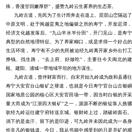
殊，香漫甘回嫩厚舒”，盛赞九岭云生雾养的生态茶。
九岭古道，先民为了生计而奔走在道上。层层山峦隔远了
中原文明，处于闽越蛮夷之地偏僻之所的寿宁，开发迟滞，
经济文化越发落后。
“九山半水半分田”，开门见山，是寿
典型的自然地理特征。为了养家糊口，或是求得一个好点的
生活环境， 寿宁有不少的先民被迫经九岭离开家乡外出打工
挣钱、找生路， “去上府、好做吃”，主要往今天闽北的建
瓯、建阳、浦城一带地域平坦的地方谋生
。
九岭古道，曾伴财富而行。自宋开始九岭成为政和县通往
寿宁大安官台山银矿之驿道，也就是今日寿宁官台山古银硐
国家地质公园的核心区大安官田场一带，因当时白银的开采
量大而成为
“江浙四大银矿”之一，源源不断的银锭靠人挑
驮经九岭运往建宁府转送京城。银财岭上过，踏破岭面石。
淌下的是血汗、留下的是印迹，可九岭并未因此成为一条身
价非凡的银钱道。今日，我从书籍中感受到的只是开矿的艰