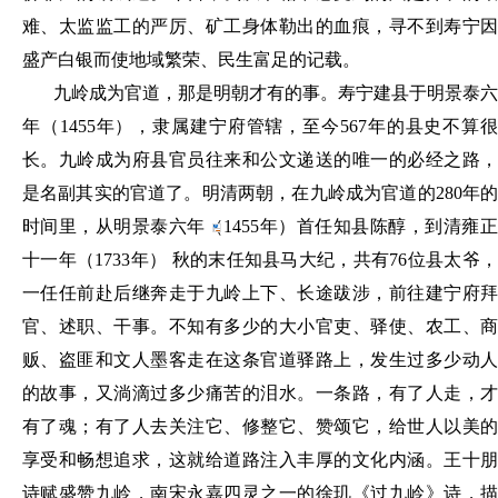
难、太监监工的严厉、矿工身体勒出的血痕，寻不到寿宁因
盛产白银而使地域繁荣、民生富足的记载。
九岭成为官道，那是明朝才有的事。寿宁建县于明景泰六
年（
1455年），隶属建宁府管辖，至今567年的县史不算
长。九岭成为府县官员往来和公文递送的唯一的必经之路，
是名副其实的官道了。明清两朝，在九岭成为官道的280年的
时间里，从明
景泰六年（
1455年）首任知县陈醇，到清雍
十一年（1733年） 秋的末任知县马大纪，共有76位县太爷，
一任任前赴后继奔走于九岭上下、长途跋涉，前往建宁府拜
官、述职、干事。不知有多少的大小官吏、驿使、农工、商
贩、盗匪和文人墨客走在这条官道驿路上，发生过多少动人
的故事，又淌滴过多少痛苦的泪水。一条路，有了人走，才
有了魂；有了人去关注它、修整它、赞颂它，给世人以美的
享受和畅想追求，这就给道路注入丰厚的文化内涵。王十朋
诗赋盛赞九岭，南宋永嘉四灵之一的徐玑《过九岭》诗，描