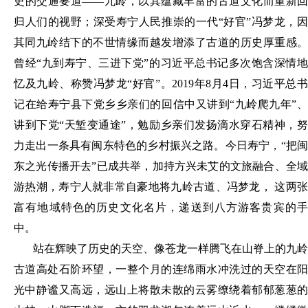
史的交通要道
——九岭，以其蕴藏丰富的古道文化而重新回
归人们的视野；深受寿宁人民推崇的一代“好官”冯梦龙，因
其同九岭结下的不世情缘而越发增添了古道的历史厚重感。
曾经“九到寿宁、三进下党”的习近平总书记多次饱含深情地
忆及九岭、称赞冯梦龙“好官”。2019年8月4日，习近平总书
记在给寿宁县下党乡乡亲们的回信中又讲到“九岭爬九年”、
讲到下党“天堑变通途”，勉励乡亲们发扬滴水穿石精神，努
力走出一条具有闽东特色的乡村振兴之路。今日寿宁，“把闽
东之光传播开去”已成共举，加持方兴未艾的文旅融合、全域
游热潮，寿宁人就非常自豪地将九岭古道、冯梦龙， 这两张
富有地域特色的历史文化名片，递送到八方游客贵宾的手
中。
站在辉映了历史的天空、像苍龙一样腾飞在山脊上的九岭
古道高处石阶环望，一整个月的连绵雨水冲洗过的天空在阳
光中静谧又高远，远山上将散未散的云雾缭绕着郁郁葱葱的