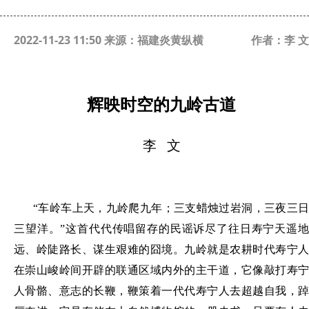
2022-11-23 11:50 来源：福建炎黄纵横
作者：李 文
辉映时空的九岭古道
李
文
“车岭车上天，九岭爬九年；三支蜡烛过岩洞，三夜三日
三望洋。”这首代代传唱留存的民谣诉尽了往日寿宁天遥地
远、岭陡路长、谋生艰难的囧境。九岭就是农耕时代寿宁人
在崇山峻岭间开辟的联通区域内外的主干道，它像敲打寿宁
人骨骼、意志的长鞭，鞭策着一代代寿宁人去超越自我，踔