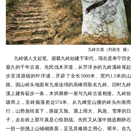
九岭古道（刘岩生 摄）
九岭循人文起笔。据载九岭始建于宋代，现在是寿宁历史
最久的千年古道。先民伐木开道，从芹洋乡的九岭溪岭尾起
步至清源镇的叶洋浦，开辟了全长
5000米、宽约1.5米的
路。因山岭头地面有九座连绵的高峰而取名九岭。旧时九岭
溪上建有碇步一条，木拱廊桥一座与九岭古道相接。九岭拾
级而上，至岭巅落差达574米。从九峰堂山腰的岭头向南而
行，山势急转直下，路陡又险。遇上雨大、风急、雪厚的日
子，走在岭上那可真是心惊
胆战。先民又从溪中挑选鹅卵
一担一担挑上山铺砌路面，足见其修路之用心、艰辛。在九