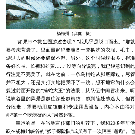
杨梅州（龚健 摄）
“如果带个救生圈游过去呢？”我几乎是脱口而出。“那就
要考虑背囊了。里面最起码要准备一套换洗的衣服、毛巾，
游过去的时候还要确保不湿。另外，这个时候蛇虫多，得准
备好长袖、长裤和雄黄……”没等向导说完，我已经意识到此
行注定不完美了。就在之前，一条乌梢蛇从脚底蹿过，尽管
并不粗大，还是实打实地把我吓了一跳，想不通它为什么会
躲过前面开路的“捕蛇大王”的法眼，从队伍中间冒出来。听
说峡谷里的风景是越往深处越精致，越到险处越迷人，但要
分段走，需要动用皮筏艇和专业露营设备，内心不由得对
那“第一个吃螃蟹的人”肃然起敬。
幸运的是，在当地宣传部门的引荐下，我和
20多年前
跃在杨梅州峡谷的“猴子探险队”成员有了一次隔空“邂逅”。他