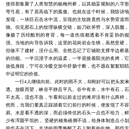
使得那集聚了人类智慧的杨梅州桥，以其稳妥规制的八字形
穹弓底，有了居高临下的孤傲。也就在这个时候，我惊讶地
发现，一块巨石击水中流，呈现的主纹路竟然与水势背道而
驰。但见那石上的纹理纵横交错，如刀砍斧劈，深入肌髓，
像极了历经酷刑的脊背，每一道伤痕都透着不肯妥协的倔
强。当地的向导告诉我，这里的花岗岩会生锈，虽然坚硬，
但做不了建材，没什么用。全然忘记了它辅助支撑半边桥基
的功能。一半沉浸于水的温柔，一半迎接着阳光的炙烤，它
放低身段，宁可在冷暖交加中肝肠寸断，也不愿在絮絮聒聒
中证明它的价值。
一行
4人继续向前。此时的雨不大，却刚好可以把头发
透。放眼而望，峡谷平静且平凡。谷中有水，水中有石，石
不太高，流也不急，乍看和以前走过的滩岸没有什么两样，
然而，当我们要真正踩踏着它们前行的时候，便发现了不容
易。水是看不透的深，而必须倚仗的石头一点也不给力，鲜
少有浑圆平坦的， 坚硬的棱角硌脚不说，给身体制造点小划
痕也不在话下。丰沛的
雨季唤醒了石上附着的生物，那些