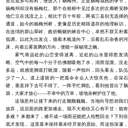
至坑底乡司前村，便进入了杨梅州。正是杨梅成熟的季节，
杨梅州却没有杨梅红。那个在相框中见过多次的古廊桥安静
地伫立在浅流之上，相比于百十年前，两省三县别无选择的
通道，如今的杨梅州桥，更像是历史精筛遗存的地理标识，
在连绵的群山翠岭、曲折蜿蜒的峡谷中心，卓然不群又朴素
低调。以此为出发点，循着木栈道向下，沿着乱石杂沓的河
床，向着云雾蒸腾的方向，便能一探秘境之幽。
雾气将远处的山峦变得迷离，近处的山水显得愈发清
晰。空
气中的每一个分子仿佛都吸饱了水，润滑湿溜。没
多远，就感觉脚底打呲溜，随着一声惊叫，回头看去，队伍
少了一人。道上遗留的一把孤伞令众人大惊失色，谷深石
硬，垂直掉下去可不得了。一阵手忙脚乱，看到他冒出了脑
袋，大家才放心
——不幸中的万幸，坡地杂树护住了他。
这场意外让接下来的行走颤颤巍巍。当地向导想劝我们
放弃，说后面的路更加难走。我不大相信又心有不甘：能有
多难？
来都来了，难不成一场雨还能把人给憋回去？下到
底才发现，
这里基本保持着未经开发的原始。而这份深邃