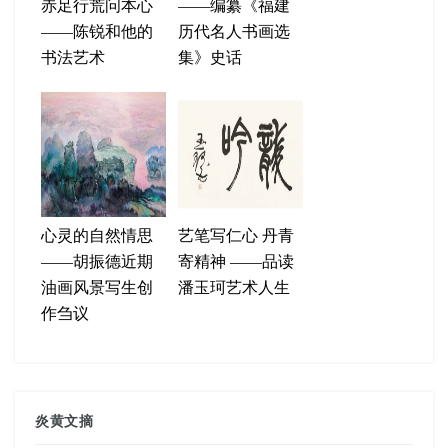
赤足行荒问本心
——编纂《福建
——陈锐和他的
历代名人书画选
书法艺术
集》史话
心灵的自然情思
艺笔写仁心 丹青
——胡振德近期
寄精神 ——品读
油画风景写生创
潘玉珂艺术人生
作刍议
炎黄文摘