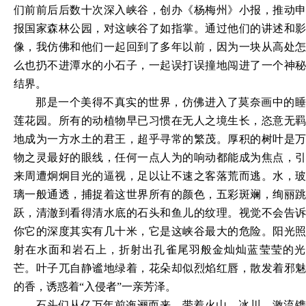
们前前后后数十次深入峡谷，创办《杨梅州》小报，推动申
报国家森林公园，对这峡谷了如指掌。通过他们的讲述和影
像，我仿佛和他们一起回到了多年以前，因为一块从高处怎
么也扔不进潭水的小石子，一起误打误撞地闯进了一个神秘
结界。
那是一个美得不真实的世界，仿佛进入了莫奈画中的睡
莲花园。所有的动植物早已习惯在无人之境生长，恣意无羁
地成为一方水土的君王，超乎寻常的繁茂。厚积的树叶是万
物之灵最好的眼线，任何一点人为的响动都能成为焦点，引
来周遭炯炯目光的逼视，足以让不速之客落荒而逃。水，玻
璃一般通透，捕捉着这世界所有的颜色，五彩斑斓，绚丽跳
跃，清澈到看得清水底的石头和鱼儿的纹理。视觉不会告诉
你它的深度其实有几十米，它是这峡谷最大的危险。阳光照
射在水面和岩石上，折射出孔雀尾羽
般金灿灿蓝莹莹的
芒。叶子兀自静谧地绿着，花朵却似烈焰红唇，散发着邪魅
的香，诱惑着
“入侵者”一亲芳泽。
石头们从亿万年前迤逦而来，带着火山、冰川、激流镌