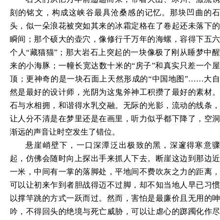
刻的铭文，构成这峡谷最具沧桑感的记忆。那块凹曲的石
头，似一朵浪花被突如其来的冰霜定格在了卷起还未落下的
瞬间；那个硕大的壶穴，像修行千万年的海螺，容得下五六
个人
“藏猫猫”；那大岩石上突起的一块像极了刚从睡梦中
来的小海豚；一幢长宽达数十米的“房子”和真实只差一个屋
顶；更神奇的是一块石面上天然形成的“中国地图”……大自
然是最好的设计师，光阴为这鬼斧神工积攒了最好的素材。
石与水相拥，和谐得水乳交融。无际的光影，流动的线条，
让人分不清是在梦里还是在画里，听力似乎都下降了，空洞
渐远的声音让时空发生了错位。
悬崖峭壁下，一口深潭泛出极致的黑，深邃得寒意骤
起，仿佛会随时向上探出手来抓人下去。断崖这边到那边近
一米，中间有一掌的落脚处，平地间不费吹灰之力的距离，
可以让初来乍到者胆战得迈不过脚，却不知当地人早已习惯
以撑竿跳的方式一跃而过。然而，害怕是最廉价且无用的呻
吟，不得回头的绝境与死亡威胁，可以让虐心的踯躅化作尽