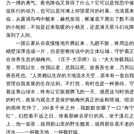
力一搏的勇气。夜色降临又算得了什么？它可以是惶恐中催
促疾行的动力，也可以是河滩上仰望星河的衬幕。当清晨来
临，从露滴鸟鸣中醒来，赫然发现，帐篷底下爬出了数不清
的小蚯蚓，不知是赶来取暖的小精灵，还是满天星斗幻化降
落到了人间。
一团云雾从谷底慢慢地升腾起来，九廻不散，将周边的
峭壁深潭连成一片，仿若密教传说中的立体坛城，守护着正
在休养生
息的杨梅州。《庄子
·大宗师》云：“夫大块载我
形，劳我以生，佚我以老，息我以死。故善吾生者，乃所以
善吾死也。”人类赖以生存的大地流水天空，原本有一套自我
管理自我发展的生存法则。不打扰，有时也是一种善待。守
着这青山绿水，终有让它振翅腾飞的一天。感恩这与时俱进
的时代，政策与观念才是保护杨梅州真正的金刚塔城。喧凉
的雨终究停了。200多千米之外，我默默饮啜了一口“寿宁
红”，幻想着不远之日，倚着那峡谷穿行的风，坐于溪石之
上，泡一壶茶，就用那山里的野生翘英，就用那谷底不老的
涔水——一杯敬天地，一杯敬轩辕。