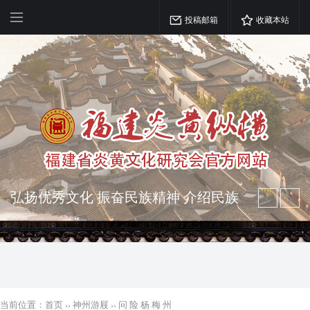
投稿邮箱
收藏本站
弘扬优秀文化 振奋民族精神 介绍民族
瑰宝 宣传中华精英
突出海西特色 报道台港澳侨 坚持古为
今用 力求雅俗共赏
当前位置：
首页
››
神州游屐
››
问 险 杨 梅 州