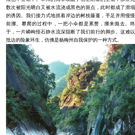
数次被阳光晒
白又被水流浇成黑色的斑点，此时都成了滑
的诱因。我们接力式地抓着岸边的树枝藤蔓，手足并用慢慢
前挪。攀爬的过程中，一把小伞都是累赘，挪来抛去。终
于，一片嶙峋怪石静水流深阻断了我们前行的脚步。这难以
抵达的险象环生，仿佛是杨梅州自我保护的一种方式。