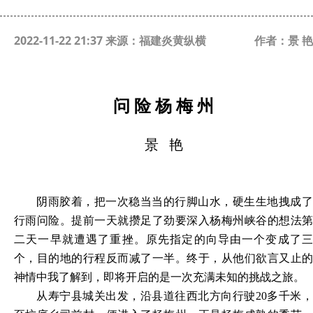
2022-11-22 21:37 来源：福建炎黄纵横
作者：景 艳
问 险 杨 梅 州
景
艳
阴雨胶着，把一次稳当当的行脚山水，硬生生地拽成了
行雨问险。提前一天就攒足了劲要深入杨梅州峡谷的想法第
二天一早就遭遇了重挫。原先指定的向导由一个变成了三
个，目的地的行程反而减了一半。终于，从他们欲言又止的
神情中我了解到，即将开启的是一次充满未知的挑战之旅。
从寿宁县城关出发，沿县道往西北方向行驶
20多千米