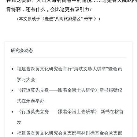
在舞龙耍狮、人山人海的街巷中的愉悦
……这是春天跳跃的
音符啊，还有什么，会比这更有吸引力?
（本文原载于《走进
“八闽旅游景区”·
寿
宁
》）
研究会动态
福建省炎黄文化研究会举行“海峡文脉大讲堂”暨会员
学习大会
《行道莫先立身——跟着余潜士去研学》新书捐赠仪
式在永泰举办
《行道莫先立身——跟着余潜士去研学》 新书在榕首
发
福建省炎黄文化研究会党支部与林则徐基金会党支部