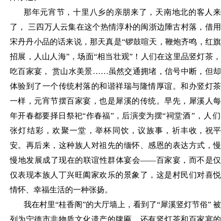
那年元宵节，十里八乡的亲朋来了，天南地北的客人来
了，
三四万人云集在这个热情淳朴的闽浙边陲古村落，借
宋丹丹小品的话来说，那天真是
“锣鼓喧天，鞭炮齐鸣，红
招展，人山人海”，场面“相当壮观”！人们在这里品竖灯茶，
吃百家宴， 赏山水美景……虽然交通拥堵，信号中断，但却
体验到了一个传统村落的和谐祥瑞与隆情厚谊。和办竖灯茶
一样，元宵节摆百家宴，也是犀溪的传统。早先，犀溪人每
年开春都要择日祭祀“作春福”，后演变为摆“祠
堂酒
”，人
张灯结彩，欢聚一堂，举杯同饮，议族事，祈丰
收，祝平
安。再后来，这种族人对祖先的缅怀、感恩的表达方式，慢
慢地发展成了现在的联谊性群体宴会
——百家宴，而不是仅
仅表现本族人丁兴旺阖家欢乐的景象了，这是村民们对喜悦
情怀、幸福生活的一种张扬。
我在村里
“桂香阁”的大厅墙上，看到了“犀溪竖灯节俗” 被
列为宁德市非物质文化遗产的牌匾，还有竖灯茶和百家宴的