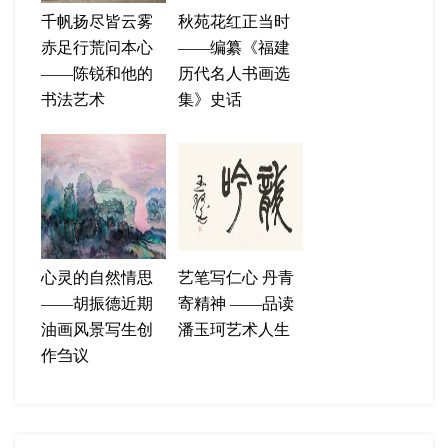
千帆扬尽皆云雾
秋苑花红正当时
赤足行荒问本心
——编纂《福建
——陈锐和他的
历代名人书画选
书法艺术
集》史话
心灵的自然情思
艺笔写仁心 丹青
——胡振德近期
寄精神 ——品读
油画风景写生创
潘玉珂艺术人生
作刍议