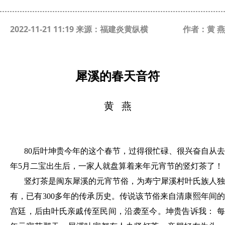
2022-11-21 11:19 来源：福建炎黄纵横
作者：黄 燕
犀
溪的春天音符
黄
燕
80后叶坤贵今年的这个春节，过得很忙碌、很兴奋自从去
年5月二宝出生后，一家人就盘算着来年元宵节的竖灯茶了！
竖灯茶是闽东犀溪的元宵节俗，为寿宁犀溪村叶氏族人独
有，已有
300多年的传承历史。传说该节俗来自清康熙年间
宫廷，后由叶氏亲戚传至民间，沿袭至今。坤贵告诉我： 每