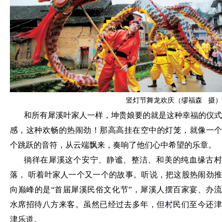
竖灯节舞龙欢庆（缪福森 摄）
和所有犀溪叶家人一样，坤贵娘要的就是这种幸福的仪式
感，这种欢畅的热闹劲！那高高挂在空中的灯笼，就像一个
个跳跃的音符，从云端飘来，奏响了他们心中希望的乐章。
徜徉在犀溪这个安宁、静谧、整洁、和美的纯血缘古村
落，
听着叶家人一个又一个的故事。听说，把这股热闹劲
向巅峰的是
“首届犀溪民俗文化节”，犀溪人摆百家宴、办
水席招待八方来客。虽然已经过去
多年，但村民们至今还
津乐道。