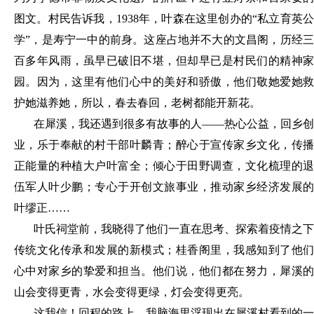
图文。村民告诉我，1938年，叶森在这里创办的“私立育英公
学”，是寿宁一中的前身。这座占地并不大的文昌阁，历经三
百多年风雨，虽早已破旧不堪，但却早已是村民们的精神家
园。因为，这里有他们心中的美好和骄傲，他们敬她爱她救
护她滋养她，所以，春去春回，老树都能开新花。
在犀溪，我还遇到很多有故事的人
——热心公益，回乡创
业，乐于奉献的村干部叶麟青；醉心于宣传家乡文化，传播
正能量的种植大户叶富全；倾心于田野调查，文化梳理的退
伍军人叶少鹏；专心于开创文旅事业，推动家乡经济发展的
叶缪正……
叶氏祠堂前，我晓得了他们一直在思考、探索着疫情之下
传统文化传承和发展的新模式；桂香阁里，我感知到了他们
心中对家乡的挚爱和担当。他们说，他们都在努力，犀溪的
山会变得更青，水会变得更绿，灯会变得更亮。
这我信！回程的路上，我脑海里浮现出在犀溪村看到的一