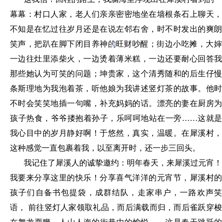
幕幕：村口人家，老人们亲亲密密地坐在墙根条石上聊天，
不知是在忆过往岁月还是在说左邻右舍，时不时发出的爽朗
笑声，把趴在脚下
闭目养神的旺财吵醒；街边小吃摊，大
一边往灶里添柴火，一边烫着薄米糕，一边还要耐心回答我
那些她认为可笑的问题；坤贵家，这个清秀随和的后生仔慢
条斯理地为我泡着茶，听他娘为我讲述竖灯茶的故事。他时
不时会笑笑地插一句嘴，补充妈妈的话。漂亮的妻在厨房为
孩子热食，爷爷搂抱着孙子，乐呵呵地站在一旁
……这就是
我心目中的岁月静好啊！于悠然，真实，温暖。在犀溪村，
这种感觉一直包裹着我，以至离开时，还一步三回头。
我记住了犀溪人的诚挚邀约：明年春天，来犀溪过元宵！
我要来分享这里的快乐！分享喜气洋洋的元宵节，犀溪村的
孩子们自备书包提袋，成群结队，走家串户，一路欢声笑
语，
前往竖灯人家领取礼品，而后满载而归，而后雀跃穿