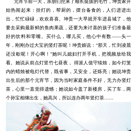
元宵节前一天，亲朋们挖来了顺长挺拔的毛竹，坤贵家开
始热闹起来：挂灯的，帮厨的，摆台备食的，人们进进出
出，忙忙碌碌，欢欢喜喜。坤贵一大早就开车进县城了，他
要去采购最新鲜的鱼肉果蔬，还要为来讨喜的孩子们准备最
好的饮料和零嘴。买什么，哪儿买，他心中有数
——头
年，刚刚办过大宝的竖灯茶呢！坤贵娘说：“那天，忙到凌晨
还没歇呢！开心啊！”她叫儿媳妇打开手机，把视频放给我
看。她说从前点灯竖竹七昼夜， 得派人值守续烛，如今灯笼
内的蜡烛被电灯代替，既省事，又安全，还烁亮；她说坤贵
出生后的那个元宵节，因为当时家庭条件不好，无力办竖灯
茶，心里一直觉得遗憾；她说如今盖了新楼房，买了车，两
个孙宝相继出生，她高兴，所以连办两年竖灯茶……