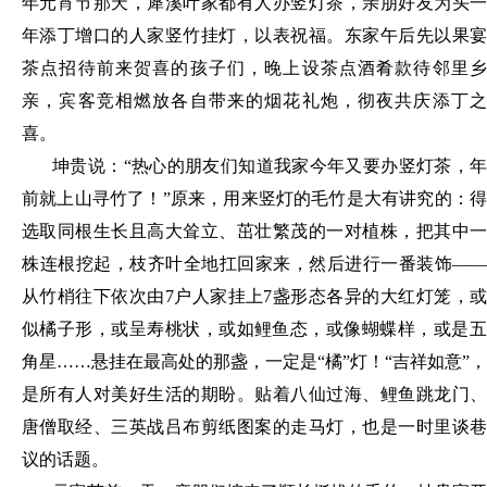
年元宵节那天，犀溪叶家都有人办竖灯茶，亲朋好友为头一
年添丁增口的人家竖竹挂灯，以表祝福。东家午后先以果宴
茶点招待前来贺喜的孩子们，晚上设茶点酒肴款待邻里乡
亲，宾客竞相燃放各自带来的烟花礼炮，彻夜共庆添丁之
喜。
坤贵说：
“热心的朋友们知道我家今年又要办竖灯茶，年
前就上山寻竹了！”原来，用来竖灯的毛竹是大有讲究的：得
选取同根生长且高大耸立、茁壮繁茂的一对植株，把其中一
株连根挖起，枝齐叶全地扛回家来，然后进行一番装饰——
从竹梢往下依次由7户人家挂上7盏形态各异的大红灯笼，或
似橘子形，或呈寿
桃状，或如鲤鱼态，或像蝴蝶样，或是
角星
……悬挂在最高处的那盏，一定是“橘”灯！“吉祥如意”，
是所有人对美好生活的期盼。贴着八仙过海、鲤鱼跳龙门、
唐僧取经、三英战吕布剪纸图案的走马灯，也是一时里谈巷
议的话题。