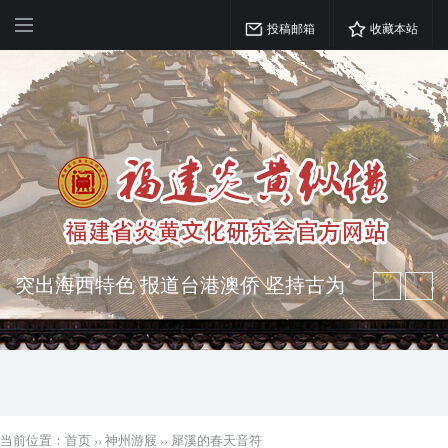
投稿邮箱
收藏本站
弘扬优秀文化 振奋民族精神 介绍民族
瑰宝 宣传中华精英
突出海西特色 报道台港澳侨 坚持古为
今用 力求雅俗共赏
当前位置：
首页
››
神州游屐
››
犀溪的春天音符