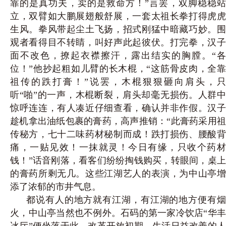
靠的是真功夫，卖的是救命方！”言罢，双脚稳稳站
立，双臂如大鹏展翅般舒展，一套太祖长拳打得虎虎
生风。拳风带起尘土飞
扬，招式刚猛中暗藏巧妙。
观者看得目不转睛，叫好声此起彼伏。打完拳，汉子
面不改色，撩起衣襟擦汗，露出结实的胸膛。
“各
位！”他抄起粗如儿臂的长木棍，“这筋骨皮肉，全靠
祖传的跌打膏！”说罢，木棍狠狠砸向肩头，只
听“啪”的一声，木棍断裂，肩头却毫无损伤。人群中
惊呼连连，有人凑近仔细查看，确认并非作假。汉子
趁机拿出油纸包裹的膏药，高声推销：“此膏药采用祖
传秘
方，七十二味药材秘制而成！跌打损伤、腰酸
痛，一贴见效！一抹就灵！今日有缘，只收个药材
钱！
”话音刚落，看客们纷纷掏钱购买，转眼间，桌
的膏药所剩无几。这些江湖艺人的表演，为中山亭增
添了浓郁的市井气息。
都说有人的地方就有江湖，有江湖的地方便有烟
火，中山亭当然也不例外。石码的第一家冷饮店“华丰
冰厅”便坐落于此。改革开放初期，生活日益改善的人