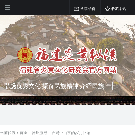
投稿邮箱
收藏本站
弘扬优秀文化 振奋民族精神 介绍民族
瑰宝 宣传中华精英
突出海西特色 报道台港澳侨 坚持古为
今用 力求雅俗共赏
当前位置：
首页
››
神州游屐
››
石码中山亭的岁月回响