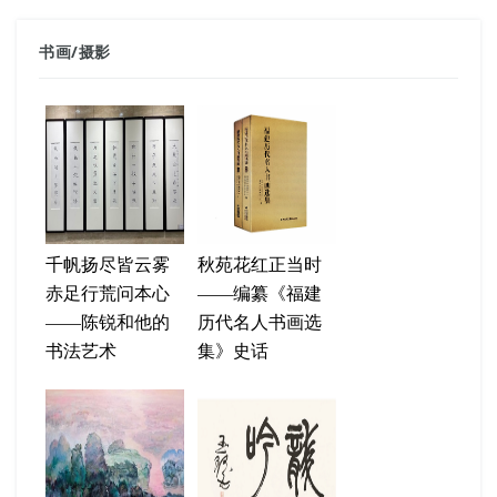
书画
/
摄影
千帆扬尽皆云雾
秋苑花红正当时
赤足行荒问本心
——编纂《福建
——陈锐和他的
历代名人书画选
书法艺术
集》史话