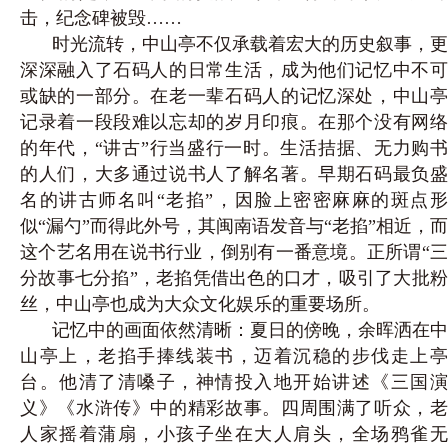
击，纪念碑被毁……
时光流转，中山亭不仅承载着宏大的历史叙事，更
深深融入了石码人的日常生活，成为他们记忆中不可
或缺的一部分。在老一辈石码人的记忆深处，中山亭
记录着一段段难以忘却的岁月印痕。在那个没有网络
的年代，“讲古”行当盛行一时。生活拮据、无力购书
的人们，大多通过说书人了解名著。早期石码最负盛
名的讲古师名叫“老掐”，因脸上密密麻麻的斑点形
似“漏勺”而得此外号，其闽南语发音与“老掐”相近，而
这个艺名用在说书行业，倒别有一番意境。正所谓“三
分故事七分掐”，老掐凭借出色的口才，吸引了大批粉
丝，中山亭也成为大众文化娱乐的重要场所。
记忆中的画面依然清晰：夏日的傍晚，余晖洒在中
山亭上，老掐手捧线装书，迈着沉稳的步伐走上亭
台。他清了清嗓子，神情投入地开始讲述《三国演
义》《水浒传》中的精彩故事。四周围满了听众，老
人家摇着蒲扇，小孩子坐在大人肩头，全场鸦雀无