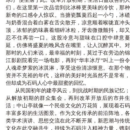
们，在这里第一次品尝到比冰棒更美味的冷饮，那种
新奇的口感令人惊叹。当搪瓷瓢羹舀起一小勺，冰碴
与奶香混合着白雾在舌尖散开，凉意顺着喉咙直冲头
顶，浓郁的奶味裹着细碎冰粒，牙齿微微颤抖，却又
忍不住再尝一口。这股冷意与甜味在口腔中肆意蔓
延，仿佛将盛夏的晚风含在嘴里，让人沉醉其中。对
那时的人们来说，最幸福的时刻，莫过于在旁边的锦
江影剧院看完一场电影，再到“华丰冰厅”叫上一份令
人魂牵梦萦的冰淇淋，享受这份清凉惬意。在那个物
资并不充裕的年代，这样的美好时光虽然不是常有，
但却成为石码人心中最甜
蜜的回忆。
从民国初年的建亭风云，到抗战时期的民族记忆；
从解放初期的群众集会，再到改革开放后的市井生
活；中山亭就像一个民俗文化的万花筒，展现着石码
丰富多彩的生活图景。作为文化传承的前沿阵地，各
类学术演讲、思想交流在此不断开展，新思潮与传统
文化在此交融共生，持续为石码注入精神力量，镌刻