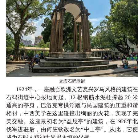
龙海石码老街
1924年，一座融合欧洲文艺复兴罗马风格的建筑在
石码街道中心拔地而起。12 根钢筋水泥柱撑起 20 米
通高的亭身，巴洛克穹拱浮雕与民国建筑的庄重和谐
相衬，中西美学在这里碰撞出绚丽的火花，实现了完
美交融。这座最初名为“益思亭”的建筑，在1926年北
伐军进驻后，由何应钦改名为“中山亭”。从此，它便
成为石码人精神世界里永恒的坐标。