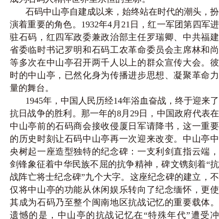
石码中山亭自建成以来，始终站在时代的潮头，扮
演着重要的角色。1932年4月21日，红一军团第四军进
驻石码，红四军政委兼政治部主任罗瑞卿、中共福建
省委临时书记罗明和石码工农革命委员会主席林和尚
等多次在中山亭召开两千人以上的群众宣传大会。彼
时的中山亭，已然化身为传播进步思想、凝聚革命力
量的舞台。
1945年，中国人民历经14年浴血奋战，终于迎来了
抗日战争的胜利。那一年的8月29日，中国政府代表在
中山亭前的石码商会接收侵厦日军请降书，这一重要
的历史时刻让石码中山亭再一次迎来改变。中山亭中
央树起一座造型独特的纪念碑：一支利剑直指云端，
剑锋象征着中华民族不屈的抗争精神，碑文镌刻着“抗
战阵亡将士纪念碑”九个大字。这座纪念碑的建立，不
仅将中山亭的功能从休闲娱乐转向了纪念缅怀，更使
其成为石码乃至整个闽南地区抗战记忆的重要载体。
遗憾的是，中山亭的抗战记忆在“特殊年代”遭受冲