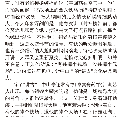
声，唯有老掐抑扬顿挫的说书声回荡在空气中。他时
而拍案而起，将战场上的金戈铁马演绎得惊心动魄；
时而轻声浅笑，把人物间的儿女情长诉说得细腻动
人。令人印象深刻的是，他每次讲《封神榜》前，都
会焚烧几张寿金纸，据说是为了打点各路神仙。每当
他喊出“站住！不许跑！”铜盆与硬币的碰撞声便随之
响起，这是收费环节的信号。有钱的听众慷慨解囊，
也有不少蹭听的人趁此时悄悄溜走，待他收完钱继续
开讲，人群又会重新聚拢。老掐对此心知肚明，却并
不在意，正如他所说：“有钱捧个钱场，没钱捧个气
场”，这份豁达与包容，让中山亭的“讲古”文化更具魅
力。
除了“讲古”，中山亭还常有“打拳卖膏药”的江湖艺
人出现。每当铜锣声骤然响起，仿佛是一场精彩表演
的号角，人群迅速聚集。只见一位壮汉，身着短打劲
装，手中铜钲敲得震天响，他声若洪钟：“列位看官，
有钱的捧个钱场，没钱的捧个人场！在下行走江湖，