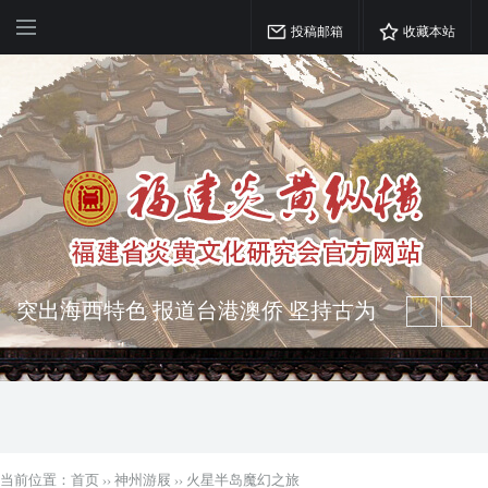
投稿邮箱
收藏本站
弘扬优秀文化 振奋民族精神 介绍民族
瑰宝 宣传中华精英
突出海西特色 报道台港澳侨 坚持古为
今用 力求雅俗共赏
当前位置：
首页
››
神州游屐
››
火星半岛魔幻之旅