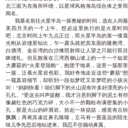
北三面为东海所环绕，以星球风格海岛综合体之誉而
闻名。
我慕名前往火星半岛一探奥秘的时间，选在人间最
美四月天的一个上午。想必这里执行的是火星时间
吧，北京时间上午九点正过，而火星半岛的第一缕晨
光刚从岩缝里钻出，乍一露头就把其东面的隆教湾、
白塘湾、金谷湾的白沙滩照射得让人望之只能行双目
眯缝礼。但见散落在三湾西侧山坡上的一个一个如若
大蘑菇的“火星登陆舱”，抱团于地表，这里一簇那里
一簇，泛着火星岩色彩。我好
奇地走近这些
“蘑菇”
一窥真容细节，却听到一段似梦呓又非梦呓的小孩尖
叫：“妈妈快看！咱们脚下的火山泥有许多好漂亮的小
孔孔。”受这尖叫声提醒，我才注意到脚下的泥土有些
像赭红色的巧克力碎，大小不一的颗粒布满密集的小
孔，那是火山的碎屑岩。拾起一块掂掂，感觉有点轻
飘飘；再将其凑近鼻孔嗅嗅，立马有一股遥远的陌生
味儿争先恐后地钻进来。我忍不住煽动鼻翼。