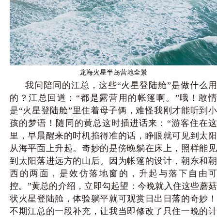
龙海火星半岛营地全景
我问陪同的江总，这些“火星登陆舱”是做什么用
的？江总回道：“都是露营用的帐篷啊。”哦！敢情
是“火星登陆舱”里住着母子俩，难怪我刚才能听到小
孩的梦语！随同的黄总这时插进话来：“游客住在这
里，早晨醒来的时机掐得准的话，睁眼就可见到太阳
从海平面上升起。奇妙的是傍晚躺在床上，照样能见
到太阳落进远方的山后。因为帐篷的设计，朝东和朝
西的两面，是效仿落地窗的，升起与落下自由可
控。”黄总的介绍，立即勾起望：今晚就入住这些蘑菇
状火星登陆舱，体验躺平就可观赏日出日落的奇妙！
不期江总的一段补充，让我当即修改了只住一晚的计