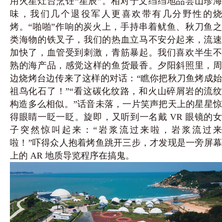
用火星灶台烹饪“星辰”。相对于文绉绉地品尝山珍海
味，我们几个退役军人更喜欢带有几分野性的烧
烤。“啪啪”作响的炭火上，手持串着鱿鱼、秋刀鱼之
类海物的铁叉子，我们的热血立马不安分起来，流速
加快了，血管受到刺激，青筋暴起。我们喜欢半生不
熟的海产品，感觉这样的鱼货最香。夕阳斜照里，周
边烧烤台边传来了这样的对话：“瞧你把秋刀鱼烤成始
祖鸟化石了！”“看这碳化纹路，和火山碎屑岩的流纹
构造多么相似。”话音未落，一片笑声把天上的星星惊
得眼睛一眨一眨。旋即，又听到一名戴 VR 眼镜的女
子突然惊叫起来：“岩浆流过来啦，岩浆流过来
啦！”吓得众人抱着烤鱼跳开三步，才发现是一旁屏幕
上的 AR 地质导览程序在搞鬼。