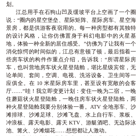
划。
江总用手在石狗山凹及缓坡平台上空画了一个圈
说：“圈内的星空堡垒、星际矩阵、星际房车、星空海
景房，都是供游客夜宿用的。每一种房型都有其独特
的设计风格，让你仿佛置身于科幻电影中的火星基
地，体验一种全新的居住感受。”仿佛为了让我有一个
消化惊愕的时间似的，江总有意顿了顿，最后指着一
些房车状的构件作重点介绍，告诉我：“所谓星际房
车，也叫营地房车状火星登陆舱，堪比星级宾馆，无
论单间、套间，空调、电视、洗浴设备、卫生间等一
应俱全。在 10 米星际房车里，甚至设有宽敞的会客
厅……”哇！我立即变更计划：变住一晚为二宿，一晚
住蘑菇状火星登陆舱，一晚住房车状火星登陆舱，两
种火星登陆舱我要分别体验一番。ATV 全地形车、沙
滩排球、沙滩足球、沙滩飞盘、水
上自行车、浆板
冲浪板、露天电影、露天
KTV、游艇酒吧、无边际
池、篝火、沙滩烟花……想想都让人激动。