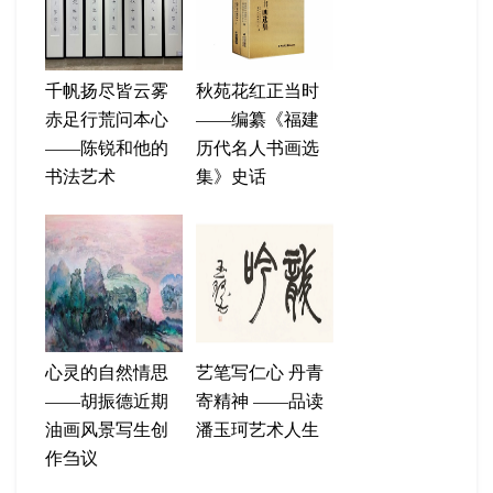
千帆扬尽皆云雾
秋苑花红正当时
赤足行荒问本心
——编纂《福建
——陈锐和他的
历代名人书画选
书法艺术
集》史话
心灵的自然情思
艺笔写仁心 丹青
——胡振德近期
寄精神 ——品读
油画风景写生创
潘玉珂艺术人生
作刍议