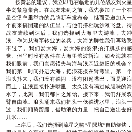
按黄总的建议，我立即电召临近的几位战友到火星
半岛紧急集合。在战友未到之前，我先参加了一个在
星空堡垒里举办的品牌新车发布会，继而受邀加入一
个前来搞团建的队伍里，与他们搭档玩沙滩飞盘。待
战友陆续到达后，我们选择到大海里去游泳，去冲
浪。作为从海军转业的老兵，大海的脾性我们再熟悉
不过了。我们爱大海，爱大海的波浪拍打肌肤的感
觉。但平时没有条件在大海里劈波
斩浪，如今海就
我们眼前，我们岂愿错失与海与浪亲近叙旧的机会？
我们第一时间扑进大海，把浪花搂在臂弯里。第一个
浪头扑来，我们没有躲闪，没有闭起嘴巴，而是迎浪
而上，让浪直接扑进嘴里。太久没有喝过咸腥味的海
水了，此刻，我们都甘之如饴。接下来，我们舒展双
臂自由泳。浪头涌来我们把头一低躲进水里，浪头一
过，我们顺势蹬腿，借助浪的力量，把自己送出去好
几米
……
上岸后，我们选择到流星之吻“星陨坑”自助烧烤，